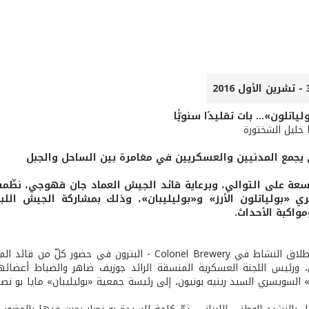
ياتلون»... بات تقليدًا سنويًّا
ا خليل الشختورة
 يجمع المدنيين والعسكريين في مغامرة بين الساحل والجبل
سعة على التوالي، وبرعاية قائد الجيش العماد جان قهوجي، نظّمت
 «بولياتلون الأرز» و«بوليليبان»، وذلك بمشاركة الجيش اللبن
واكبة الأحداث.
أقيم حفل إطلاق النشاط في Colonel Brewery - البترون
 ورئيس اللجنة العسكرية المنسقة الرائد جوزيف ضاهر والضباط أعضائ
ن» السويسري السيد رينيه بونيون، إلى رئيسة جمعية «بوليليبان» مايا بو نص