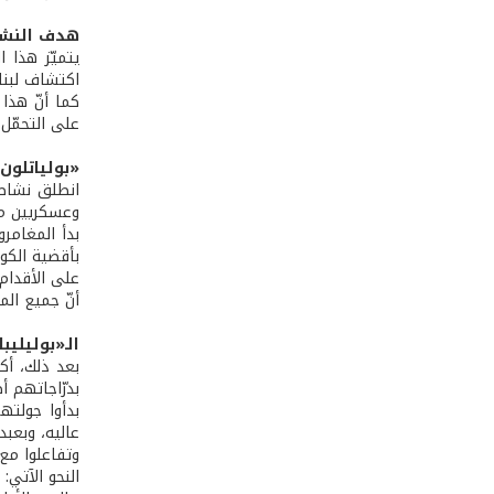
هدف النش
يتميّز هذا 
اكتشاف لبنان
كما أنّ هذا
على التحمّل،
«بولياتلون»
وعسكريين من 
أنّ جميع الم
الـ«بوليليب
بدرّاجاتهم أصع
وتفاعلوا مع 
النحو الآتي: