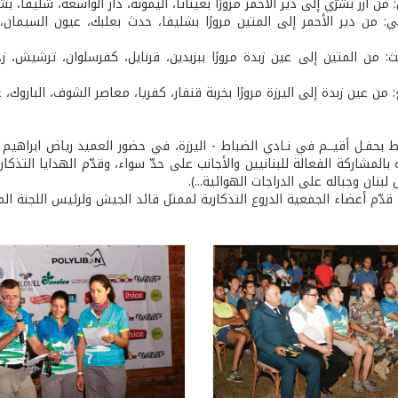
: من أرز بشرّي إلى دير الأحمر مرورًا بعيناتا، اليمونة، دار الواسعة، شليفا، ب
ني: من دير الأحمر إلى المتين مرورًا بشليفا، حدث بعلبك، عيون السيمان، ف
لث: من المتين إلى عين زبدة مرورًا ببزبدين، قرنايل، كفرسلوان، ترشيش، ز
ع: من عين زبدة إلى اليرزة مرورًا بخربة قنفار، كفريا، معاصر الشوف، الباروك،
ط بحفـل أقيــم في نـادي الضباط - اليرزة، في حضور العميد رياض ابراهيم
ه بالمشاركة الفعالة للبنانيين والأجانب على حدّ سواء، وقدّم الهدايا الت
لبنان وجباله على الدراجات الهوائية...).
قدّم أعضاء الجمعية الدروع التذكارية لممثل قائد الجيش ولرئيس اللجنة ال