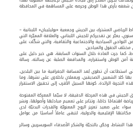
 وتقدّمت بجزيل الشكر إلى قيادة الجيش لرعايتها السنوية لهذا
ا، وعن شغفه بأرض هذا الوطن وحرصه على المساهمة في المحافظة
اط الرياضي المشترك بين الجيش وجمعية «بوليليبان» اللبنانية –
سنوي، يعبّر عن تقديركم للجيش اللبناني، والعلاقة المميّزة التي
من النواحي السياحية والاجتماعية والثقافية، والتي شكّلت على
في مختلف الحقول والميادين.
شاط، كما جرت العادة خلال السنوات السابقة، هي خير دليل على
 أمن الوطن واستقراره، والمدافعة الصلبة عن رسالته، رسالة
التي استطاعت أن تطوي بُعد المسافة الجغرافية ما بين البلدين،
ن بها كلا الشعبين الصديقين، ويعملان باخلاصٍ على نشرها، وما
ذه التجربة الرائدة، كونها السبيل الأقرب إلى تحقيق الاستقرار
تق الجيش في هذه المرحلة الدقيقة، لا سيّما المعركة المفتوحة
ياضة اهتمامًا خاصًا، وتثابر على تعميم مبادئها وأصولها، ونشر
 سواء على صعيد تعزيز الروح المعنويّة والقدرات البدنيّة لدى
نتها الإقليمية والدولية، لتبقى عاملاً أساسيًا من عوامل
ذا النشاط، وخصّ بالتحيّة والشكر الأصدقاء السويسريين وسائر