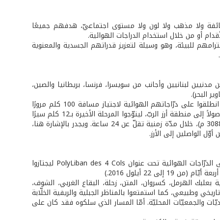
طائفة ولا مذهب ولا لون ولا مستوى اجتماعيّ، هدفهم جميعًا
قدام أو من خلال استخدام الدراجات الهوائية.
امهم للبيئة، وهو وسيلة لتعزيز قدراتهم الجسدية والمعنوية
ء البترون بمشاركة حوالى 150 مغامرًا ومغامرة بين مدنيين لبنانيين وأجانب من سويسرا، فرنسا، بريطانيا والصين،
ر البحر).
بدأ المغامرون بمرحلة التجذيف Rafting أولاً لمسافة 3 كلم، تبعها 2 كم سباحة، ثمّ انطلقوا على درّاجاتهم الهوائية لاجتياز مسافة 100 كلم مرورًا
بأقضية الكورة، فزغرتا (محطة في مزيارة تخللها لعبة رمي القوس)، والضنية، وبشرّي وصولاً إلى منطقة أرز الربّ، ليتوّجوا المرحلة الأخيرة بـ12 كلم سيرًا
على الأقدام، محقّقين بذلك ربط البحر بأعلى قمة في الشرق الأدنى، القرنة السوداء (3088 م)، خلال مدّة زمنية تقلّ عن 24 ساعة. ويجدر بالإشارة هنا،
ّل الواصلين إلى الأرز.
بعد ذلك، أكمل حوالى 36 رياضيًا ورياضية النشاط في مرحلته الثانية، بجولة طويلة على الدرّاجات الهوائية تحت عنوان PolyLiban des 4 Cols ليجتازوا
لى 22 أيلول 2016.)
 بشرّي وامتدّ مشوارهم على مسافة 360 كلم بين أقضية بعلبك الهرمل، كسروان، المتن، زحلة، البقاع الغربي، الشوف،
المشتركون أكثر من 50 بلدة وحوالى 200 معلم ثقافي وتاريخي وطبيعي، كما استمتعوا بالمناظر الجبلية والريفية الخلّابة
ّات والجمعيّات المحليّة. أمّا المسار الذي سلكوه فقد كان على