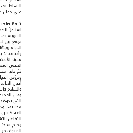
استهلّ الحف
النشاط، بعد
على جمال جبال
كلمة صاحب 
استهلّ العمي
السويسرية، ت
تجمع بين لب
الدوام وجهًا
وأضاف: لا ي
محبّة الأصد
العيش المشت
ثمّ تابع متن
وتروّض الحوا
أحوج العالم 
والسلام والا
وقال العميد
التي يخوضها 
معانيها ودل
العسكريين، 
التفاعل الث
وختم شاكرًا
الضيوف من ال