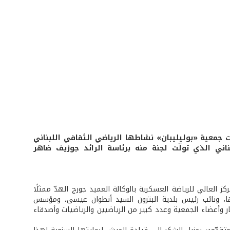
 جمعية «بوليليبان» نشاطها الرياضي الثقافي اللبناني
اني الذي تولّت لجنة منه برئاسة الرائد جوزيف ضاهر
 في حضور كلّ من قائد المركز العالي للرياضة العسكرية بالوكالة العميد جورج الهدّ ممثلًا
ها، ونائب رئيس بلدية البترون السيد أنطوان عيسى، ومؤسس
ار وأعضاء الجمعية وعدد كبير من الرياضيين والرياضيات وأصدقاء