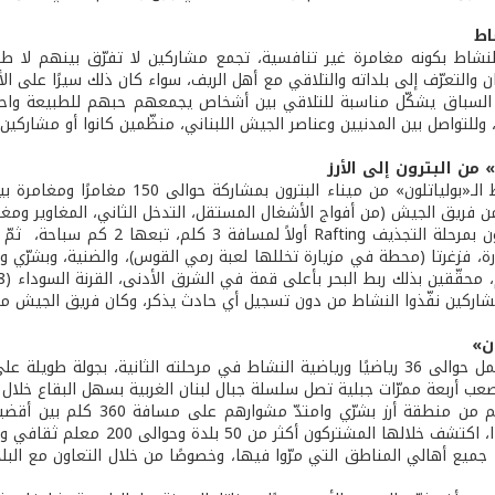
اط
النشاط بكونه مغامرة غير تنافسية، تجمع مشاركين لا تفرّق بينهم لا 
 والتعرّف إلى بلداته والتلاقي مع أهل الريف، سواء كان ذلك سيرًا على الأ
 السباق يشكّل مناسبة للتلاقي بين أشخاص يجمعهم حبهم للطبيعة واحتر
 وللتواصل بين المدنيين وعناصر الجيش اللبناني، منظّمين كانوا أو مشاركين.
 من البترون إلى الأرز
انطلق نشاط الـ«بولياتلون» من مينا
فريق الجيش (من أفواج الأشغال المستقل، التدخل الثاني، المغاوير ومغاوي
شاركين نفّذوا النشاط من دون تسجيل أي حادث يذكر، وكان فريق الجيش من أو
ان»
ب أربعة ممرّات جبلية تصل سلسلة جبال لبنان الغربية بسهل البقاع خلال أربعة أيّام (من 19 إ
بدأوا جولتهم من منطقة أرز
عاليه، وبعبدا، اكتشف خلالها 
جميع أهالي المناطق التي مرّوا فيها، وخصوصًا من خلال التعاون مع البلدي