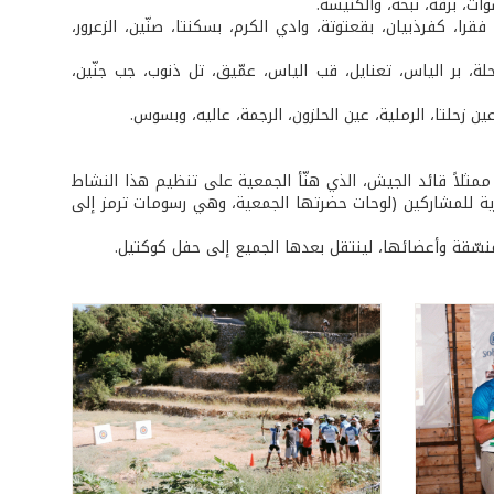
شوات، برقة، نبحة، والكنيسة.
قرا، كفرذبيان، بقعتوتة، وادي الكرم، بسكنتا، صنّين، الزعرور،
حلة، بر الياس، تعنايل، قب الياس، عمّيق، تل ذنوب، جب جنّين،
 عين زحلتا، الرملية، عين الحلزون، الرجمة، عاليه، وبسوس.
 ممثلاً قائد الجيش، الذي هنّأ الجمعية على تنظيم هذا النشاط
ذكارية للمشاركين (لوحات حضرتها الجمعية، وهي رسومات ترمز إلى
منسّقة وأعضائها، لينتقل بعدها الجميع إلى حفل كوكتيل.