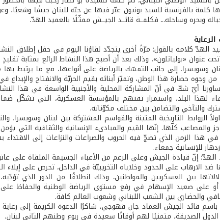
ل بالنشيد الوطني اللبناني، ثمّ كلمة للسيدة بو نصار رحبت فيها بالحضور
ها كلمة بالفرنسية للسيد بونيون عبّر فيها عن حبّه للبنان جيشًا وشعبً
ه وبحره وساحله... فكلمــة قائــد الجيــش ممثّـلًا بالعميد الهدّ.
الرعاية
د الهدّ كلامه بالقول: مرّةً أخرى يتجدّد لقاؤنا اليوم في حفل إطلاق النش
حت عنوان «بولياتلون». وذلك بعد أن أصبح هذا النشاط الرائع بمثابة تقليدٍ 
نان وسويسرا، إلى جانب التمسّك بالرياضة على أنواعها، مع ما يرتبط بها 
 من وجوه حضارة هذا الوطن، وتميّز أبنائه بقيم الحريّة والانفتاح والإبداع 
ساورنا أيّ شكّ في أنّ المشاركة المحلية والأجنبية الواسعة في هذا الن
قاء لهذا البلد، واستمرار ثقتهم بالمؤسسة العسكرية، التي تشكّل ضمانة
رك والتآخي والتضامن بين مختلف مكوّناته.
اولاً الروابط التاريخية المتينة والقواسم المشتركة بين لبنان وسويسرا، و
جز والمصاعب كلّها. إنّها القيم والمبادىء الإنسانية والثقافية التي يؤم
في هذا الزمن الذي تضجّ فيه الحروب والصراعات والنزاعات إلى الاقتداء به
زدهار للإنسانية جمعاء.
 الهدّ: إنّ قيادة الجيش وعلى الرغم من الأعباء الجسيمة الملقاة على عا
ضد الارهاب على الحدود وخلاياه التخريبيّة في الداخل، تحرص على إيلاء الر
الاتها بين العسكريين والمواطنين، وذلك انطلاقًا من الدور الذي تؤدّيه،
أو على صعيد الإسهام في رفع مستوى الرياضة الوطنية والحفاظ على مكا
قافي والحضاري بين الشعب اللبناني وشعوب العالم كافة.
 باسم قائد الجيش العماد جان قهوجي، شاكرًا الدعوة الكريمة إلى رعاية ه
دول الصديقة، متمنيًا لهم أوقاتًا سعيدة في ربوع وطنهم الثاني لبنان.