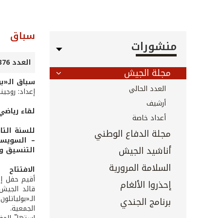
سباق
منشورات
العدد 376 - تشرين الأول 2016
مجلة الجيش
سباق الـ«بول
العدد الحالي
إعداد: روجين
أرشيف
لقاء رياضي
أعداد خاصة
للسنة التا
مجلة الدفاع الوطني
– السويسري
أناشيد الجيش
التنسيق وم
السلامة المرورية
الافتتاح
إحذروا الألغام
قائد الجيش،
الـ«بولياتلو
برنامج الجندي
الجمعية.