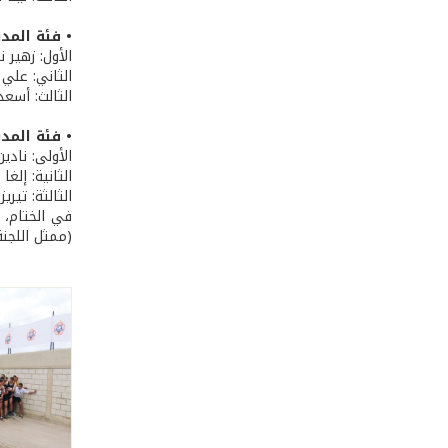
• فئة المدنيين (رجا
الأول: زهير ن
الثاني: علي 
الثالث: أسعد
• فئة المدنيين (س
الأولى: نادي
الثانية: إلغ
الثالثة: تيري
في الختام، 
(ممثل اللجنة ا