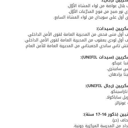
كريين (رجال):
ف بلال عواضة من لواء المشاة الأوّل.
ي نور صبح من فوج المدرّعات الأوّل.
دي أول علي سويدان من لواء المشاة السابع.
كريين (سيدات):
يب أول منى فحص من المديرية العامة لقوى الأمن الداخلي.
قيب أول لودي يعقوب من المديرية العامة لقوى الأمن الداخلي.
فتش ثاني ساندي الجعيتاني من المديرية العامة للأمن العام.
ين (سيدات UNIFIL):
يا غريكو.
سي سابيتري.
تا برادهان.
ن (رجال UNIFIL):
تاراسينكو.
يل ساباكولا.
غونزالز.
ذكور 16-17 سنة):
حاف (حر).
داد من المدرسة المركزية جونية.