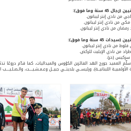
ل 45 سنة وما فوق):
اجي من نادي إنتر ليبانون.
مكي من نادي إنتر ليبانون.
 رمضان من نادي إنتر ليبانون.
يدات 45 سنة وما فوق):
ن قلوط من نادي إنتر ليبانون.
ا طراد من نادي الإيليت للركض.
ز سركيس (حر).
سلّم العميد جورج الهد الفائزين الكؤوس والميداليات، كما قدّم دروعًا ت
لأولمبيـة اللبنانيــة)، ورئيســي بلديتــي جبيــل وعـمـشـيــــت، والـصـلـيــــب الأ