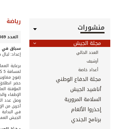
رياضة
منشورات
العدد 369 - آذار 2016
مجلة الجيش
سباق في ال
العدد الحالي
إعداد: ليال 
أرشيف
برعاية العم
أعداد خاصة
(فوج مغاوير
مجلة الدفاع الوطني
حضر انطلاق 
أناشيد الجيش
الإطفاء والص
السلامة المرورية
آخرين من ال
إحذروا الألغام
الجيش العميد
برنامج الجندي