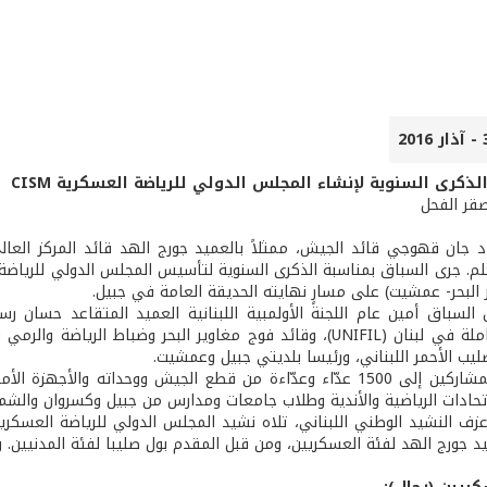
ذكرى السنوية لإنشاء المجلس الدولي للرياضة العسكرية CISM
صقر الفحل
اد جان قهوجي قائد الجيش، ممثلاً بالعميد جورج الهد قائد المركز العال
 البحر- عمشيت) على مسارٍ نهايته الحديقة العامة في جبيل.
السباق أمين عام اللجنة الأولمبية اللبنانية العميد المتقاعد حسان رس
المؤقتة العاملة في لبنان (UNIFIL)، وقائد فوج مغاوير البحر وضب
ليب الأحمر اللبناني، ورئيسا بلديتي جبيل وعمشيت.
إتحادات الرياضية والأندية وطلاب جامعات ومدارس من جبيل وكسروان والشما
 جورج الهد لفئة العسكريين، ومن قبل المقدم بول صليبا لفئة المدنيين. وق