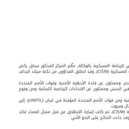
ي للرياضة العسكرية بالوكالة, نظّم المركز المذكور سباق ركض
لمسافة 5 كلم. جرى السباق بمناسبة الذكرى السنوية لتأسيس المجلس الدولي للرياضة العسكرية (CISM)، وقد انطلق العداؤون من ثكنة ميلاد النداف
تم، وممثلون عن قادة الأجهزة الأمنية وقوات الأمم المتحدة
اط الرياضة والرمي في الجيش وممثلون عن الاتحادات الرياضية اللبنانية ومن وفوج
وصل عدد المشاركين إلى 1500 عدّاء وعدّاءة من قطع الجيش ووحداته والأجهزة الأمنية ومن قوات الأمم المتحدة المؤقتة في لبنان (UNIFIL)، إلى
ل وبيروت.
في البداية عزف النشيد الوطني اللبناني، تلاه نشيد المجلس الدولي للرياضة العسكرية (CISM)، ثم كانت إشارة الانطلاق من قبل ممثل العماد قائد
د جاءت النتائج على النحو الآتي: