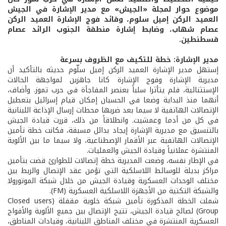
موضوع حوار لمجلة «الجيش» مع مدير الإشارة في الجيش
العميد الركن إميل سلوم، وقائد فوج الإشارة العميد الركن
عصام شهاب، وضابط إشارة منطقة الجنوب الرائد عصام
قسطنطين.
مدير الإشارة: خطة للتكيف مع الظروف بسرعة
إستهل مدير الإشارة العميد الركن إميل سلّوم حديثه بالتأكيد أن
مديرية الإشارة وفوج الإشارة كانا جاهزين لمواجهة الحالات
الإستثنائية، فلم يتأثرا سلباً بعنصر المفاجأة في حرب تموز. وأضاف،
أنهما منذ البداية وضعا في الحسبان إمكان قيام إسرائيل بتعطيل
الإتصالات الهاتفية لا سيما بعد ضربها محطات إرسال الإذاعة اللبنانية
في كل من أدما وعمشيت. وانطلاقاً من ذلك، قررت قيادة الجيش
بالتنسيق مع مديرية الإشارة إيجاد بدائل مسبقة، فكانت خطة تأمين
الإتصالات الهاتفية عبر الأقمار الإصطناعية، ولا سيما ما بين الألوية
المنتشرة عملانياً وقيادة الجيش والعمليات.
في الإطار نفسه، وضعت المديرية خطة إتصالات للطوارئ قضت بتأمين
مراكز بديلة للوسائط اللاسلكية التي تؤمن عقد الإتصال والربط بين
مختلف الوحدات العسكرية وقيادة الجيش من خلال شبكة الموتورولا
والشبكة التكتية من الأجهزة اللاسلكية العسكرية (FM).
شملت الخطة المذكورة تأمين شبكة خلوية مقفلة (Closed users
Group) لصالح قيادة الجيش، تتيح الإتصال بين جميع الألوية والأفواج
العسكرية المنتشرة في مختلف المناطق اللبنانية، وقيادات المناطق،