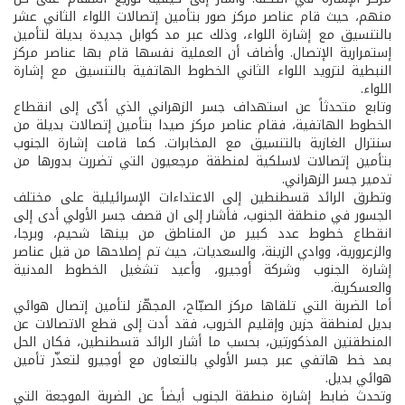
منهم، حيث قام عناصر مركز صور بتأمين إتصالات اللواء الثاني عشر
بالتنسيق مع إشارة اللواء، وذلك عبر مد كوابل جديدة بديلة لتأمين
إستمرارية الإتصال. وأضاف أن العملية نفسها قام بها عناصر مركز
النبطية لتزويد اللواء الثاني الخطوط الهاتفية بالتنسيق مع إشارة
اللواء.
وتابع متحدثاً عن استهداف جسر الزهراني الذي أدّى إلى انقطاع
الخطوط الهاتفية، فقام عناصر مركز صيدا بتأمين إتصالات بديلة من
سنترال الغازية بالتنسيق مع المخابرات. كما قامت إشارة الجنوب
بتأمين إتصالات لاسلكية لمنطقة مرجعيون التي تضررت بدورها من
تدمير جسر الزهراني.
وتطرق الرائد قسطنطين إلى الاعتداءات الإسرائيلية على مختلف
الجسور في منطقة الجنوب، فأشار إلى ان قصف جسر الأولي أدى إلى
انقطاع خطوط عدد كبير من المناطق من بينها شحيم، وبرجا،
والزعرورية، ووادي الزينة، والسعديات، حيث تم إصلاحها من قبل عناصر
إشارة الجنوب وشركة أوجيرو، وأعيد تشغيل الخطوط المدنية
والعسكرية.
أما الضربة التي تلقاها مركز الصبّاح، المجهّز لتأمين إتصال هوائي
بديل لمنطقة جزين وإقليم الخروب، فقد أدت إلى قطع الاتصالات عن
المنطقتين المذكورتين، بحسب ما أشار الرائد قسطنطين، فكان الحل
بمد خط هاتفي عبر جسر الأولي بالتعاون مع أوجيرو لتعذّر تأمين
هوائي بديل.
وتحدث ضابط إشارة منطقة الجنوب أيضاً عن الضربة الموجعة التي