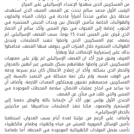
من العسكريين الذين شهدوا الإعتداء الإسرائيلي على المركز.
الرقيب الأول محمد سالم تحدث عن القصف العنيف الذي استهدف
محطة جبل صافي محدثاً أضراراً فادحة في خزانات المياه والمازوت
والهوائيات الخاصة بتأمين الإتصال بين وحدات الجيش المنتشرة في
الجنوب، إضافة إلى الفجوات في جوار المبنى. وأكد سالم أن الحصار
الذي فُرض على المبنى لمدة 15 يوماً، بسبب القصف الإسرائيلي، لم
يضعف عزم العسكريين الذين واصلوا تنفيذ التعليمات، وتبديل
الهوائيات المتضررة خلال الفترات التي يتوقف فيها القصف، فحافظوا
بذلك على إستمرارية الإتصالات ليلاً ونهاراً.
العريف وفيق فرح أكد ان القصف الإسرائيلي لم يؤثر على معنويات
العسكريين، الذين واصلوا مهامهم بشكل طبيعي غير آبهين بالعدوان
والخطر الذي يشكله. وأكد ان إصلاح الأعطال كان يتم بسرعة ودقة
في الوقت نفسه، ولم يكن ثمة مشكلة في التنفيذ بالنسبة إلى
العسكريين، فجميعهم تقنيون ويمتلكون المعدات اللازمة، وأضاف أن
ما ساعد في انجاح عمليات الاتصال، سلامة المحطات الموجودة في
المبنى والتي ظلت في منأى عن القصف.
الجندي الأول بولس عون أكد أن «إيماننا بالله والوطن دفعنا إلى
الإستمرار والصمود، فكنا ننفذ التعليمات بحذافيرها غير مكترثين
بالخطر الإسرائيلي».
وأضاف: على الرغم من عزلتنا لعدة أيام بسبب العدوان، استطعنا
تأمين الوسائل الضرورية للعيش من مياه وكهرباء وطعام. فالكهرباء
تأمنت بفضل المولدات الكهربائية الموجودة في المحطة، أما طعامنا