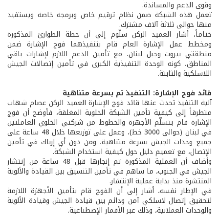
وقوى الدعم والمساندة.
تعمل هذه الشبكة ضمن نظام ترقيم خاص وبرمجة خاصة ويستفيد
منها حوالى ثلاثة آلاف مشترك.
ختاماً، أشار العميد الركن سلّوم إلى أن خطة الطوارئ المذكورة
ومخطط عمل الإشارة العام قام بتنفيذهما فوج الإشارة ضمن
منطقتي بيروت وجبل لبنان، مع تأمين الدعم اللازم لإشارات باقي
المناطق، كونه الوحدة التنفيذية الكبرى في تأمين إتصالات الجيش
اللاسلكية والثابتة.
قائد فوج الإشارة: التنفيذ تم بسرعة متناهية
آلية التنفيذ تحدث عنها قائد فوج الإشارة العميد الركن عصام شهاب
متطرقاً إلى كيفية تأمين الشبكة الخلوية المغلقة، فأوضح أن فوج
الإشارة قام بتسلّم الأجهزة والخطوط من شركتي الخلوي العاملتين
في لبنان (حوالى 3000 خط)، وعمل على توزيعها خلال 48 ساعة على
جميع وحدات الجيش بسرعة متناهية، ومن دون أي إرباك في تأمين
الإتصال، مع تعميم دليل حول كيفية استخدام الشبكة.
وأضاف أن العملية المذكورة تم إنجازها قبل 48 ساعة من إنتشار
الجيش في الجنوب، ما ساهم في تأمين التنسيق بين القيادة والألوية
المنتشرة منذ بداية عملية الإنتشار.
في الإطار نفسه، أشار إلى أن الفوج قام بتأمين الأجهزة اللازمة
لتحقيق إتصال لاسلكي آمن ودائم بين قيادة الجيش وقيادة الألوية
والوحدات العملانية، وذلك عبر الأقمار الإصطناعية.