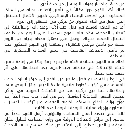
من جهة، والجهاز وقوات اليونيفيل من جهة أخرى.
كذلك أدّى الفوج دوراً فعّالاً في تأمين إتصالات بديلة في المراكز
العسكرية التي تعرضت للإعتداء الإسرائيلي، كفوج الأشغال المستقل
الذي انتقل في اثناء العدوان من مركزه في الجمهور إلى اليرزه.
أما في المركز الوسيط في تربل، حيث أدّت الإعتداءات الإسرائيلية إلى
تعطيل المحطة، فقد قام الفوج بسحبها على الرغم من ظروف
الإنتقال الصعبة حينذاك، وعمل على تجهيز محطة بديلة في اليوم
نفسه مع تأمين مولّدين للكهرباء ونقلهما إلى المركز المذكور، حيث
تم تأمين الاتصالات الهاتفية بين جميع الوحدات العسكرية في
المنطقة.
كذلك قام الفوج بمساندة هيئة «أوجيرو» ومؤازرتها في إعادة تأمين
شبكة الإتصالات في منطقة بعبدا-اليرزه، بعد انقطاعها على أثر
قصف جسر بعبدا.
في الإطار نفسه، تم فصل عناصر من الفوج إلى مركز إشارة الجنوب
للمساعدة في تركيب خطوط هاتفية عائدة للجيش ونقل البعض منها
واصلاحها، كما جرى تركيب عدد من الشبكات الصوتية في أماكن
تدشين الجسور الحديدية المؤقتة. وتم في أثناء حرب تموز أيضاً ربط
موزّع وزارة الدفاع بالشبكة الخلوية المقفلة عبر تركيب التجهيزات
المطلوبة وإجراء عمليات البرمجة اللازمة لهذه الغاية.
ثالثاً، على صعيد أعمال المساندة والمؤازرة، أرسل الفوج عدداً من
عناصره إلى مراكز الاتصالات الدولية في وزارة الاتصالات للحلول مكان
الموظفين الذين اضطروا إلى التغيّب عن مراكز عملهم بسبب الأحداث