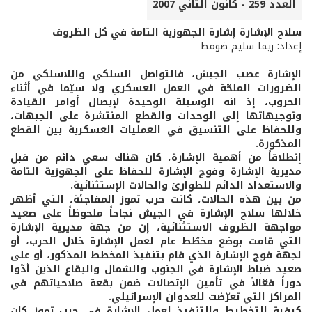
العدد 259 - كانون الثاني 2007
سلاح الإشارة إشارة الجهوزية التامة في كل الظروف
إعداد: ريما سليم ضومط
الإشارة عصب الجيش، فالتواصل السلكي واللاسلكي من
الضرورات الملحّة في العمل العسكري ولا سيّما في أثناء
الحروب، إذ انه الوسيلة الوحيدة لإيصال أوامر القيادة
وتوجيهاتها إلى الوحدات والقطع المنتشرة على الجبهات،
وللحفاظ على التنسيق في العمليات العسكرية بين القطع
المذكورة.
إنطلاقاً من أهمية الإشارة، كان هناك سعي دائم من قبل
مديرية الإشارة وفوج الإشارة للحفاظ على الجهوزية التامة
والاستعداد الدائم للطوارئ والحالات الإستثنائية.
من بين هذه الحالات، كانت حرب تموز المفاجئة، التي أظهر
خلالها سلاح الإشارة في الجيش نجاحاً ملحوظاً على صعيد
مواجهة الظروف الاستثنائية، إن من جهة مديرية الإشارة
التي قامت بوضع مخطّط عام لعمل الإشارة خلال الحرب، أو
لجهة فوج الإشارة الذي قام بتنفيذ المخطط المذكور، أو على
صعيد ضباط الإشارة في الجنوب والشمال والبقاع الذين أدّوا
دوراً فعّالاً في تأمين الإتصالات ضمن بقعة صلاحياتهم في
المراكز التي تعرّضت للعدوان الإسرائيلي.
كيفية التخطيط والتنفيذ لعمل الإشارة في حرب تموز كان