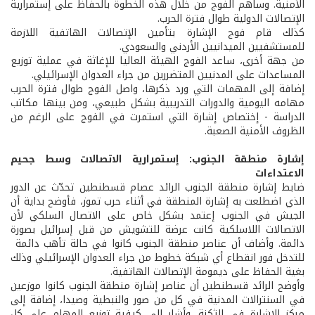
الأمنية. وساهم الفوج من خلال هذه الخطوة بالحفاظ على إستمرارية
الإتصالات الدولية طوال فترة الحرب.
كذلك قام فوج الإشارة بتأمين الإتصالات الهاتفية اللازمة
للمستشفيين الميدانيين الأردني والسعودي.
من جهة أخرى، ساعد الفوج الهيئة العاليا للإغاثة في عملية توزيع
المساعدات على المدنيين المتضررين من جراء العدوان الإسرائيلي.
إضافة إلى المهمات التي ورد ذكرها، واصل الفوج طوال فترة الحرب
مهامه اليومية والدورات التدريبية بشكل طبيعي، ومن بينها مكاتب
الدراسة - إختصاص إشارة التي استمرت في الفوج على الرغم من
الظروف الأمنية الصعبة.
إشارة منطقة الجنوب: إستمرارية الاتصالات وسط جحيم
الاعتداءات
ضابط إشارة منطقة الجنوب الرائد عصام قسطنطين تحدّث عن الدور
الذي اضطلعت به إشارة المنطقة في أثناء حرب تموز، فأوضح بداية أن
الجيش في الجنوب إعتمد بشكل خاص على الاتصال السلكي لأن
الاتصالات اللاسلكية كانت عرضة للتشويش من قبل إسرائيل بصورة
دائمة. وأضاف أن عناصر منطقة الجنوب كانوا في حالة تأهب دائمة
للتدخل فور انقطاع أي شبكة خطوط من جراء العدوان الإسرائيلي وذلك
بغية الحفاظ على ديمومة الإتصالات الهاتفية.
وأوضح الرائد قسطنطين أن عناصر إشارة منطقة الجنوب كانوا موزعين
في السنترالات المدنية في كل من صور والنبطية وصيدا، إضافة إلى
مركز الإشارة في الثكنة. وأشار إلى كيفية توزيع المهام على كل