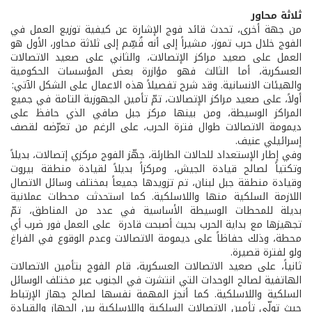
ثلاثة محاور
من جهة أخرى، تحدث قائد فوج الإشارة عن كيفية توزيع العمل في
الفوج خلال حرب تموز، مشيراً إلى أنه قُسِّم إلى ثلاثة محاور، الأول هو
العمل على صعيد مراكز الإتصالات، والثاني على صعيد الاتصالات
العسكرية، أما الثالث فهو مؤازرة بعض المؤسسات الحكومية
والهيئات الانسانية. وقد شرح تفصيلاً هذه الاعمال على الشكل الآتي:
أولاً، على صعيد مراكز الإتصالات، تمّ تأمين الجهوزية التامة في جميع
المراكز الوسيطة، ومن بينها مركز جبل صافي الذي حافظ على
ديمومة الاتصالات طوال فترة الحرب، على الرغم من تعرّضه لقصف
إسرائيلي عنيف.
وفي إطار الإستعداد للحالات الطارئة، جهّز الفوج مركزي إتصالات، بديلاً
وتكتياً لصالح قيادة الجيش، ومركزاً بديلاً لقيادة منطقة بيروت
وقيادة منطقة جبل لبنان، تم تزويدها جميعاً بمختلف وسائل الاتصال
اللازمة السلكية منها واللاسلكية. كما استحدثت محطات عملانية
بديلة للمحطات الوسيطة الأساسية في عدد من المناطق، تمّ
تجهيزها مع بداية الحرب بحيث أصبحت قادرة على العمل فور ضرب أي
محطة، وذلك حفاظاً على ديمومة الاتصالات وعدم الوقوع في الفراغ
ولو لفترة قصيرة.
ثانياً، على صعيد الاتصالات العسكرية، قام الفوج بتأمين الاتصالات
الهاتفية لصالح الوحدات التي انتشرت في الجنوب عبر مختلف الوسائل
السلكية واللاسلكية. كما أنجز المهمة نفسها لصالح جهاز الإرتباط
حيث تولّى تأمين الاتصالات السلكية واللاسلكية بين الجهاز والقيادة