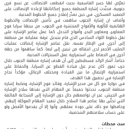
تعرّض لها جسر القاسمية بحيث انقطعت الاتصالات عن تسع قرى
جنوبية، فجنّدت إشارة المنطقة جميع إمكاناتها لإعادة الإتصالات على
الصعيد العسكري، في حين تعذّر إصلاح جميع الخطوط المدنية.
وأضاف ان إشارة الجنوب ساهمت في تأمين الإتصالات والخطوط
الهاتفية للألوية والأفواج المنتشرة في الجنوب، من بينها سرايا فوج
المغاوير، ومغاوير البحر، وأفواج التدخل. كما عمل عناصر الإشارة على
نقل خطوط اللواء السادس الذي قام بتبديل غرفة عملياته من منطقة
إلى أخرى. في الإطار نفسه، نقل عناصر الإشارة إتصالات عمليات
الصليب الأحمر لدى انتقاله من تبنين إلى لبعا. كما ساهموا من جهة
أخرى في الحفاظ على استمرارية عمل السنترالات المدنية.
ختاماً، أشار الرائد قسطنطين إلى أن هدف إشارة منطقة الجنوب خلال
حرب تموز، كان عدم عزل قيادة القطع عن السرايا، والحفاظ على
استمرارية الإتصال ما بين القيادة ومختلف الرعائل، مؤكداً نجاح
الإشارة في تحقيق هذا الهدف.
في حوارنا مع كل من مدير الإشارة، وقائد فوج الإشارة، وضابط إشارة
منطقة الجنوب، تحدثوا جميعاً عن المهام التي نفذها سلاح الإشارة
في الجيش، غير ان تواضعهم حال دون الإشارة إلى الشجاعة الفائقة
التي تحلّى بها عناصر هذا السلاح خلال تنفيذ المهام الموكلة إليهم،
وحافظوا مع ذلك على جودة عملهم، وأبوا إلا أن يقدموا الأفضل ولو
على حساب سلامتهم الشخصية.
ست محطات