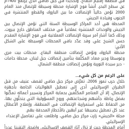
في منطقة إقليم التفاح، وتحديداً في جبل صافي الذي يرتفع 1400م
عن سطح البحر، أنشأ فوج الإشارة محطة وسيطة للإتصال منذ العام
2000 تؤمن حالياً الإتصالات ما بين الباروك والقطع المنتشرة في
الجنوب وقيادة الجيش.
المحطة هي أحد المراكز الوسيطة الستة التي تؤمن الإتصال بين
الجيش والوحدات المنتشرة عملانياً في مختلف المناطق خارج بيروت،
وذلك كما أشار آمر سرية الإتصالات العملانية في فوج الإشارة المقدم
حسن الشيخ علي. وقد عدّد باقي المحطات الوسيطة على الشكل
الآتي:
محطة الباروك وتؤمن إتصالات منطقة البقاع، محطات بيت مري
وغوسطا ودير معاد المكلّفة بتأمين إتصالات جبل لبنان، محطة حامات
- دير سيدة النورية وتؤمن إتصالات منطقة الشمال.
على الرغم من كل شيء...
خلال حرب تموز 2006، تعرّض مركز جبل صافي لقصف عنيف من قبل
الطيران الإسرائيلي أدى إلى تعطيل الهوائيات الخاصة بأجهزة
الإتصال، إلا أن العناصر المكلّفين بحماية المركز وتسيير أعماله تمكّنوا
بفضل رباطة جأشهم وشجاعتهم، وروح المسؤولية التي يتحلّون بها،
من الحفاظ على استمرارية الإتصالات في المنطقة، وإصلاح الأعطال
عند كل تعطيل يصيبها غير آبهين بالأخطار المحدقة بهم.
مجلة «الجيش» زارت مركز جبل صافي، واطلعت على تفاصيل الإعتداء
الإسرائيلي.
أمام المحطة حيث لا تزال آثار القصف الإسرائيلي واضحة، إلتقينا عدداً