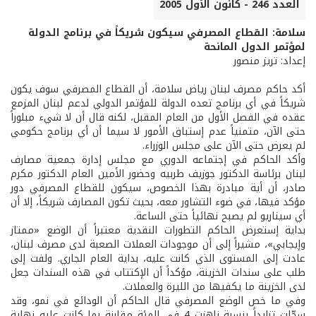
العدد 246 - كانون الأول 2005
سلامة: القطاع المصرفي سيكون شريكاً في برنامج الدولة
لمؤتمر الدول المانحة
إعداد: تريز منصور
أكد حاكم مصرف لبنان رياض سلامة، أن القطاع المصرفي سوف يكون
شريكاً في أي برنامج تعده الدولة للمؤتمر الدولي لدعم لبنان المزمع
عقده في الفصل الأول من العام المقبل، لكنه قال أن لا شيء مبلوراً
حتى الآن، متمنياً عدم إستباق الأمور لا سيما أن أي برنامج حكومي
لم يعرض حتى الآن على مجلس الوزراء.
وأكد الحاكم في إجتماعه الدوري مع مجلس إدارة جمعية مصارف
لبنان برئاسة الدكتور جوزيف طربيه وحضور الأمين العام الدكتور مكرم
صادر، أن أية مبادرة بهذا الخصوص، سيكون للقطاع المصرفي دور
مؤكد فيها، في ضوء التشاور معه، بحيث تكون المصارف شريكاً، إلا أن
أي سيناريو لم يصبح نهائياً حتى الساعة.
بداية إستعرض الحاكم التطورات النقدية معتبراً أن الوضع «ممتاز
وإيجابي»، مشيراً إلى أن موجودات العملات الصعبة لدى مصرف لبنان،
عادت إلى المستوى الذي كانت عليه، بداية العام الجاري. ولفت إلى
طلب على سندات الخزينة، مؤكداً أن الإكتتاب في هذه السندات جعل
لدى الخزينة ما يكفيها من الليرة والعملات.
وفي ما خص الوضع المصرفي قال الحاكم أن الودائع في نمو، وقد
سجّلت تزايداً بنسبة ناهزت 4 في المئة مقارنة بما كانت عليه نهاية