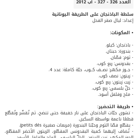
العدد 326 - 327 - آب 2012
سلطة الباذنجان على الطريقة اليونانية
إعداد: ليال صقر الفحل
• المكونات:
- باذنجان: كيلو.
- بندورة: حبتان.
- ثوم: فصّان.
- بقدونس: ربع كوب.
- جــوز مكسّر: نصــف كــوب، حبّة كاملة: عدد 4.
- زيتون: نصف كوب.
- زيت زيتون: ربع كوب.
- خلّ بلسمي: ربع كوب.
- ملح وفلفل أسود.
• طريقة التحضير:
- تشوى حبّات الباذنجان على نار خفيفة حتى تنضج، ثم تُقشّر وتُقطَّع
قطعًا ناعمة بواسطة السكين.
- يقطّع فصّا الثوم وحبّتا البندورة (مربعات صغيرة petits dés).
- تُضاف إليهما كمية البقدونس المقطّع، الزيتون الأخضر المقطّع،
الجوز المكسّر، زيت الزيتون، الخلّ البلسمي، الملح والفلفل الأسود.