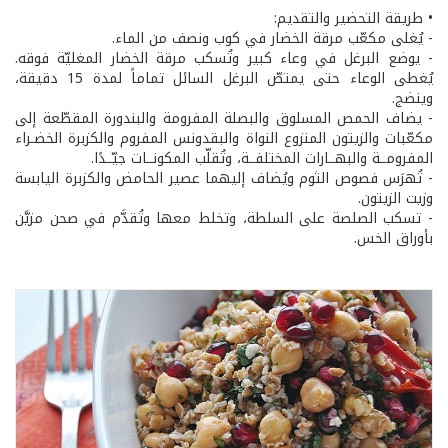
• طريقة التحضير والتقديم:
- يُغلى مكعّب مرقة الخضار في كوب ونصف من الماء.
- يوضع البرغل في وعاء كبير وتُسكب مرقة الخضار المغليّة فوقه.
يُغطى الوعاء حتى يمتصّ البرغل السائل تماماً لمدة 15 دقيقة،
وينضج.
- يضاف الحمص المسلوق والبصلة المفرومة والبندورة المقطّعة إلى
مكعّبات والزيتون المنزوع النواة والبقدونس المفروم والكزبرة الخضـراء
المفرومــة والبهــارات المختلفــة، وتُقلّب المكونــات جيّــدًا.
- تُهرَس فصوص الثوم ويُضاف إليهما عصير الحامض والكزبرة اليابسة
وزيت الزيتون.
- تسكب الصلصة على السلطة، وتخلط معها وتُقدَّم في صحن مزيَّن
بأوراق الخس.