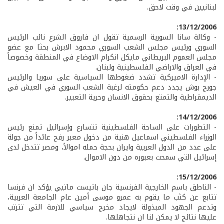
لبنانيين في وقت لاحق.
13/12/2006:
- وكالة سانا السورية الرسمية تقول ان فاروق الشرع نائب الرئيس
السوري ورئيس مجلس الشعب السوري محمود الابرش بحثا مع عضو
مجلس العموم البريطاني مايكل انكرام الاوضاع في المنطقة وخصوصاً
في العراق والاراضي الفلسطينية ولبنان.
- الإدارة الاميركية تشدد ضغوطها السياسية على سوريا والرئيس
جورج بوش يجدد دعم حكومته لرغبة الشعب السوري في العيش في
الديمقراطية والتمتع بحقوق الانسان وحرية التعبير.
14/12/2006:
- التطورات على الساحة الفلسطينية تتسارع وإسرائيل تمنع رئيس
الوزراء الفلسطيني اسماعيل هنية من دخول معبر رفح عائداً من جولة
على عدد من الدول العربية وايران بحجة حمله اموالاً، ومصر تتدخل لدى
إسرائيل التي سمحت بعبوره من دون الاموال.
15/12/2006:
- الناطق باسم الخارجية الفرنسية جان باتيست ماتيي يؤكد ان فرنسا
تتابع عن كثب ما يقوم به عمرو موسى أمين عام الجامعة العربية،
وتدعم الجهود المبذولة لايجاد مخرج سياسي للازمة التي تترتب
عليها نتائج لا يمكن لنا ان نتجاهلها.