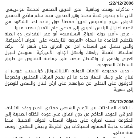
22/12/2006:
- مذكرات توقيف وجاهية بحق الفريق الصحفي لمحطة نيو.تي.في.
الذي قام بتصوير شقة محمد زهير الصديق، فيما سلم قاضي التحقيق
الدولي سيرج براميرتس تقريراً مفصلاً حول إفادة احد الشهود في
قضية اغتيال الرئيس الحريري إلى مدعي عام التمييز سعيد ميرزا.
- عرض «أمير دولة العراق الاسلامية» أبو عمر البغدادي ذو الصلة
بتنظيم القاعدة ما سماه «الفرصة التاريخية» على القوات الأميركية،
والتي تتمثل في انسحاب آمن من العراق خلال شهر اذا تركت
اسلحتها الثقيلة وراءها، وأمهل الإدارة الأميركية اسبوعين لقبول
العرض وادعى ان واشنطن عرضت على جماعته التفاوض عن طريق
السلطات السعودية.
- حذرت مجموعة الازمات الدولية (انترناشيونال كرايسيس غروب) ان
لبنان على وشك انهيار جديد ما لم يقدم الفرقاء المحليون وخصوصاً
الدوليون على التخلي عن صراعهم على ارض لبنان والسعي للوصول
إلى تسوية.
23/12/2006:
- انتهاء المباحثات بين الزعيم الشيعي مقتدى الصدر ووفد الائتلاف
العراقي الموحد الحاكم من دون اتفاق على عودة الكتلة الصدرية إلى
الحكومة بسبب اصراره على جدولة انسحاب القوات الاجنبية، فيما
شهدت مدينة السماوة اشتباكات بين الشرطة وجيش المهدي اوقعت
ستة قتلى.