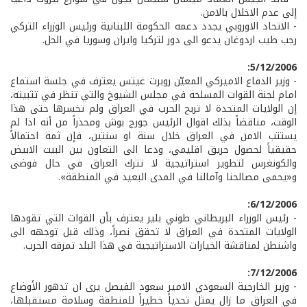
إلى عدم الاخلال بالامن.
- الاتحاد الاوروبي يجدد دعمه الحكومة اللبنانية ورئيس الوزراء التركي
رجب طيب اردوغان يدعو الى دور لتركيا وايران وسوريا في الحل.
5/12/2006:
- وزير الدفاع الاميركي المعيّن روبرت غيتس يعترف في جلسة استماع
امام لجنة القوات المسلحة في مجلس الشيوخ والتي تنظر في تثبيته،
إن الولايات المتحدة لا تربح الحرب في العراق ولم تخسرها حتى هذا
الوقت، مناقضاً بذلك اقوال الرئيس جورج بوش ومحذراً من أنه اذا لم
يستتب الامن في العراق خلال سنة او سنتين، فإن ثمة احتمالاً
حقيقياً لحصول حريق اقليمي، ودعا الى التعاون بين البيت الابيض
والكونغرس لتطوير استراتيجية لا تترك العراق في حال فوضى
و«يحمى مصالحنا وآمالنا في المدى البعيد في المنطقة».
6/12/2006:
- رئيس الوزراء البريطاني طوني بلير يعترف بأن القوات التي تقودها
الولايات المتحدة في العراق لا تحقق نصراً، وذلك قبل توجهه الى
واشنطن لمناقشة الخيارات الاستراتيجية في هذا البلد تمزقه الحرب.
7/12/2006:
- وزير الخارجية السعودي الامير سعود الفيصل يرى ان تدهور الأوضاع
في العراق ما زال يمثل تحدياً خطيراً للمنطقة وسلامة مستقبلها،