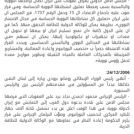
- مجلس الامن الدولي يفرض عقوبات على ايران تطال برامجها النووية
والبالستية بسبب رفضها تعليق انشطتها النووية الحساسة. وفي قرار
صوت عليه باجماع الاعضاء ال 15 وحمل الرقم 1737، قرر المجلس ان
على ايران «تعليق كل نشاطاتها النووية الحساسة في مجال الانتشار
النووي»، بطريقة يمكن للوكالة الدولية للطاقة التحقق منها. كما قرر
ان على الدول كافة «ان تمنع تسليم ايران او بيعها او تحويل اي
معدات او تجهيزات او تكنولوجيا إليها، يمكن ان تسهم «في
نشاطاتها في المجالين النووي والبالستي الحساسين. ويحدد القرار
هذه الانشطة حصراً ب «تخصيب اليورانيوم واعادة المعالجة، والمشاريع
المرتبطة بالمحركات العاملة بالمياه الثقيلة وتطوير صواريخ معدة
لحمل رؤوس نووية».
24/12/2006:
- أنهى رئيس الوزراء الإيطالي رومانو برودي زيارة إلى لبنان التقى
خلالها عدداً من المسؤولين في مقدمتهم الرئيس بري والرئيس
السنيورة.
- الرئيس الإيراني محمود احمدي نجاد يرد على العقوبات التي فرضها
مجلس الامن على بلاده بدعوة دول الغرب إلى التعايش مع إيران
كدولة نووية. في هذا الوقت اعلن عن بدء تشغيل ثلاثة آلاف جهاز
للطرد المركزي لتخصيب اليورانيوم، وصوَّت البرلمان الإيراني على قرار
يلزم الحكومة إعادة النظر في تعاونها مع الوكالة الدولية للطاقة
الذرية.