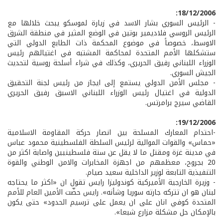
18/12/2006:
- الرئيس السوري بشار الاسد في زيارة لموسكو يبحث خلالها مع
الرئيس الروسي فلاديمير بوتين في الوضع المثير في منطقة الشرق
الاوسط، خصوصاً في موضوع المحكمة ذات الطابع الدولي التي
ستشكلها الأمم المتحدة لمحاكمة المشتبه في اغتيالهم رئيس
الوزراء اللبناني رفيق الحريري، وكذلك في شراء أسلحة روسية لتحديث
الجيش السوري.
- مجلس الأمن الدولي يستمع إلى ايجاز من رئيس لجنة التحقيق
الدولية في اغتيال رئيس الوزراء اللبناني الاسبق رفيق الحريري
القاضي سيرج برامرتس.
19/12/2006:
-احتدام المعارك المسلحة بين انصار حركة المقاومة الاسلامية
«حماس» والقوات الموالية لرئيس السلطة الفلسطينية محمود عباس
في مدينة غزة ومقتل ما لا يقل عن ستة فلسطينيين واصابة اكثر من
20 بجروح، معظمهم من اجهزة المخابرات والامن الوطني والقوة
التنفيذية التابعة لوزير الداخلية سعيد صيام.
- وزيرة الخارجية الأميركية كوندوليزا رايس تقول ان «اكثر ما يحتاجه
لبنان هو ان تتركه جارته سوريا وشأنه». رايس حضّت الأمين العام للأمم
المتحدة كوفي انان على ان يعمل على ترسيم الحدود» حتى يكون
بالإمكان حل مشكلة مزارع شبعا».