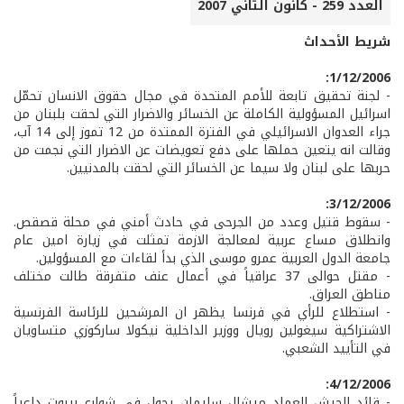
العدد 259 - كانون الثاني 2007
شريط الأحداث
1/12/2006:
- لجنة تحقيق تابعة للأمم المتحدة في مجال حقوق الانسان تحمّل
اسرائيل المسؤولية الكاملة عن الخسائر والاضرار التي لحقت بلبنان من
جراء العدوان الاسرائيلي في الفترة الممتدة من 12 تموز إلى 14 آب،
وقالت انه يتعين حملها على دفع تعويضات عن الاضرار التي نجمت من
حربها على لبنان ولا سيما عن الخسائر التي لحقت بالمدنيين.
3/12/2006:
- سقوط قتيل وعدد من الجرحى في حادث أمني في محلة قصقص.
وانطلاق مساع عربية لمعالجة الازمة تمثلت في زيارة امين عام
جامعة الدول العربية عمرو موسى الذي بدأ لقاءات مع المسؤولين.
- مقتل حوالى 37 عراقياً في أعمال عنف متفرقة طالت مختلف
مناطق العراق.
- استطلاع للرأي في فرنسا يظهر ان المرشحين للرئاسة الفرنسية
الاشتراكية سيغولين رويال ووزير الداخلية نيكولا ساركوزي متساويان
في التأييد الشعبي.
4/12/2006:
- قائد الجيش العماد ميشال سليمان يجول في شوارع بيروت داعياً