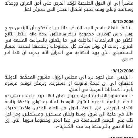
مشيراً إلى ان الدول الخليجية تؤكد الحرص على أمن العراق ووحدته
وسلامته وعلى وقف جميع اشكال التدخل التي يتعرض لها.
8/12/2006:
- نائبة الناطق باسم البيت الابيض دانا بيرينو تصرّح بأن الرئيس جورج
بوش درس توصيات مجموعة بايكر-هاملتون بدقة وانه ينتظر نتائج
الكثير من المراجعات الداخلية في ما يتعلق بالسياسة المتبعة في
العراق، وقالت ان بوش سيأخذ كل المعلومات ويلخصها لتحديد المسار
المستقبلي الذي يريد انتهاجه في العراق لأنه يعرف ان هذا امر
ضروري.
9/12/2006:
- الرئيس اميل لحود يرد الى مجلس الوزراء مشروع المحكمة الدولية
لافتقاره الى اي قيمة قانونية او دستورية، ويرفض توقيع مرسوم
باجراء الانتخابات الفرعية في المتن.
- المستشارة الالمانية انجيلا ميركل تعلن انها تريد «اعادة تنشيط»
اللجنة الرباعية الدولية للشرق الاوسط لمناسبة تولي بلادها رئاسة
الاتحاد الاوروبي في النصف الاول من العام المقبل. واكدت ميركل
«اننا في حاجة الى شرق اوسط ولبنان مستقرين ومستقلين، ومن اجل
ذلك على الجميع المساهمة في هذا الامر، وخصوصاً سوريا التي ارى
انها لا تفي بالتزامتها بما فيه الكفاية».