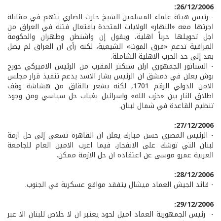
26/12/2006:
- رئيس هيئة علماء المسلمين الشيخ حارث الضاري يتهم في مقابلة
اجرتها معه «النهار» الولايات المتحدة بافتعال فتنة في العراق من
اجل تحويلها حرباً اهلية، ويقول إن واشنطن وطهران والحكومة
العراقية تدعم «فرق الموت» الشيعية، لكنه رأى ان العراق لم يصل
بعد إلى حد الحرب الاهلية الشاملة.
- السناتور الجمهوري ارلن سبكتر المقرب من الرئيس الاميركي جورج
بوش يعلن في دمشق ان الرئيس بشار الاسد يدعم تنفيذ قرار مجلس
الامن الدولي الرقم 1701, لكنه يشعر بالقلق من هشاشة وقف
اطلاق النار بين «حزب الله» واسرائيل بغياب حل سياسي ومن وجود
تنظيم القاعدة في شمال لبنان.
27/12/2006:
- الرئيس المصري حسن مبارك يعلن ان القاهرة تسعى إلى حل ازمة
لبنان التي توشك على الانفجار، فيما اعرب الامين العام للجامعة
العربية عمرو موسى عن اعتقاده ان حل الازمة ممكن.
28/12/2006:
- قائد الجيش العماد ميشال يتفقد مواقع عسكرية في الجنوب.
29/12/2006:
- رئيس الجمهورية العماد اميل لحود يعتبر ان لا خلاص للبنان الا عبر