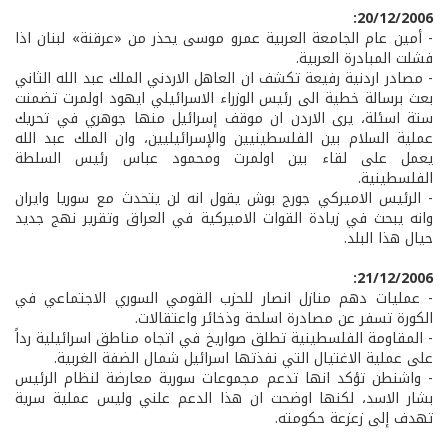
20/12/2006:
- أمين عام الجامعة العربية عمرو موسى يحذر من «عرقنة» لبنان اذا
فشلت المبادرة العربية.
- مصادر اردنية رفيعة تكشف ان العاهل الاردني الملك عبد الله الثاني
بعث برسالة خطية الى رئيس الوزراء الاسرائيلي ايهود اولمرت تضمنت
ستة اسئلة، يرى الاردن ان موقف إسرائيل منها جوهري في تحريك
عملية السلام بين الفلسطينيين والإسرائيليين، وان الملك عبد الله
يعمل على لقاء بين اولمرت ومحمود عباس رئيس السلطة
الفلسطينية.
- الرئيس الاميركي جورج بوش يقول انه لن يتحدث مع سوريا وايران
وانه يبحث في زيادة القوات الاميركية في العراق وتقرير نهج جديد
حيال هذا البلد.
21/12/2006:
- عمليات دهم منازل انصار للحزب القومي السوري الاجتماعي في
الكورة تسفر عن مصادرة اسلحة وذخائر واعتقالات.
- المقاومة الفلسطينية تطلق صواريخ في اتجاه مناطق اسرائيلية رداً
على عملية الاغتيال التي نفذتها اسرائيل شمال الضفة الغربية.
- واشنطن تؤكد انها تدعم مجموعات سورية معارضة لنظام الرئيس
بشار الاسد، لكنها اوضحت ان هذا الدعم علني وليس عملية سرية
تهدف إلى زعزعة حكومته.