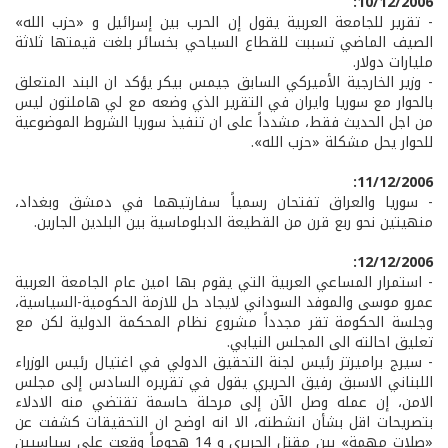
10/12/2006:
- تقرير للجامعة العربية يقول إن الحرب بين إسرائيل و «حزب الله»
الصيف الماضي تسببت للقطاع السياحي بخسائر بلغت قيمتها ثلاثة
مليارات دولار.
- وزير الخارجية الأميركي السابق جيمس بيكر يؤكد ان البند المتعلق
بالحوار مع سوريا وايران في التقرير الذي وضعه مع لي هاملتون ليس
من اجل الحديث فقط، مشدداً على ان تنفيذ سوريا الشروط الموضوعية
للحوار يحل مشكلة «حزب الله».
11/12/2006:
- سوريا والعراق تفتحان رسمياً سفارتيهما في دمشق وبغداد،
منهيتين نحو ربع قرن من القطيعة الدبلوماسية بين البلدين الجارين.
12/12/2006:
- استمرار المساعي العربية التي يقوم بها امين عام الجامعة العربية
عمرو موسى والموفد السوداني لايجاد حل للازمة الحكومية-السياسية،
وجلسة الحكومة تقر مجدداً مشروع نظام المحكمة الدولية لكن مع
تعليق احالته الى المجلس النيابي.
- سيرج براميرتز رئيس لجنة التحقيق الدولي في اغتيال رئيس الوزراء
اللبناني الاسبق رفيق الحريري يقول في تقريره السادس إلى مجلس
الامن، إن عمله وصل الآن إلى مرحلة حاسمة تقتضي منه الادلاء
بتصريحات اقل بشأن انشطته، الا انه اوضح ان التحقيقات كشفت عن
«صلات مهمة» بين مقتل الحريري و 14 هجوماً وقعت على سياسيين