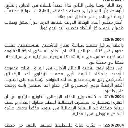
وجه البابا يوحنا بولس الثاني نداءً جديداً للسلام في العراق والشرق
الأوسط، وأن السبيل الى تهدئة دائمة في العلاقات الدولية هو تغلّب
الرغبة في الحوار على منطق المواجهة.
أصدر مجلس أمناء الوكالة الدولية للطاقة الذرية قراراً يمهل ويطالب
طهران بتجميد كل أنشطة تخصيب اليورانيوم فوراً.
20/9/2004:
واصلت إسرائيل تصعيد سياسة اغتيال الناشطين الفلسطينيين، فقتلت
عضوين في كتائب عز الدين القسام الجناح العسكري لحركة المقاومة
الإسلامية حماس، في غارة شنتها مروحية إسرائيلية على سيارة كانا
فيها في مدينة غزة.
في تطوّر لافت لقضية الرهائن الأجانب في العراق، قتلت مجموعة
التوحيد والجهاد التابعة لأبي مصعب الزرقاوي أحد الرهينتين
الأميركيين وفق شريط فيديو بثه أحد المواقع الإسلامية على الإنترنت،
أظهر الرهينة يوجي أرمسترونغ الذي قطع أحد الملثمين رأسه ووضعه
على ظهره.
21/9/2004
: ¬ كشف وزير الدفاع الإيطالي أنطونيو مارتينو عن أن
أجهزة الاستخبارات العسكرية الإيطالية أحبطت محاولة اعتداء بواسطة
سيارة مفخخة ضد السفارة الإيطالية في بيروت، مؤكداً توقيف عشرة
أشخاص متورطين في العملية.
22/9/2004
: ¬ فجّرت شابة فلسطينية نفسها بالقرب من محطة