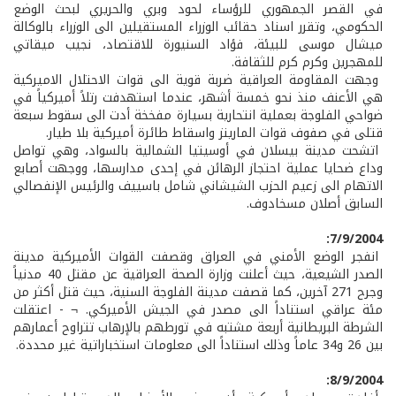
في القصر الجمهوري للرؤساء لحود وبري والحريري لبحث الوضع
الحكومي، وتقرر اسناد حقائب الوزراء المستقيلين الى الوزراء بالوكالة
ميشال موسى للبيئة، فؤاد السنيورة للاقتصاد، نجيب ميقاتي
للمهجرين وكرم كرم للثقافة.
وجهت المقاومة العراقية ضربة قوية الى قوات الاحتلال الاميركية
هي الأعنف منذ نحو خمسة أشهر، عندما استهدفت رتلاً أميركياً في
ضواحي الفلوجة بعملية انتحارية بسيارة مفخخة أدت الى سقوط سبعة
قتلى في صفوف قوات المارينز واسقاط طائرة أميركية بلا طيار.
اتشحت مدينة بيسلان في أوسيتيا الشمالية بالسواد، وهي تواصل
وداع ضحايا عملية احتجاز الرهائن في إحدى مدارسها، ووجهت أصابع
الاتهام الى زعيم الحزب الشيشاني شامل باسييف والرئيس الإنفصالي
السابق أصلان مسخادوف.
7/9/2004:
انفجر الوضع الأمني في العراق وقصفت القوات الأميركية مدينة
الصدر الشيعية، حيث أعلنت وزارة الصحة العراقية عن مقتل 40 مدنياً
وجرح 271 آخرين، كما قصفت مدينة الفلوجة السنية، حيث قتل أكثر من
مئة عراقي استناداً الى مصدر في الجيش الأميركي. ¬ - اعتقلت
الشرطة البريطانية أربعة مشتبه في تورطهم بالإرهاب تتراوح أعمارهم
بين 26 و34 عاماً وذلك استناداً الى معلومات استخباراتية غير محددة.
8/9/2004: