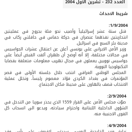
العدد 232 - تشرين الأول 2004
شريط الاحداث
1/9/2004:
قتل ستة عشر إسرائيلياً وأصيب نحو مئة بجروح في عمليتين
انتحاريتين نفذهما عنصران في حركة حماس في حافلتي ركاب في
مدينة بئر السبع في اسرائيل.
وزير الأمن الايراني علي يونسي أعلن عن اعتقال عشرات الجواسيس
في مجالات مختلفة، إلا أنه أوضح أن طهران ألقت القبض أيضاً على
جواسيس نوويين يعملون في مجال تهريب معلومات متعلقة بقضايا
التكنولوجيا النووية.
المجلس الوطني العراقي انتخب خلال جلسته الأولى في قصر
المؤتمرات في بغداد الكردي فؤاد معصوم رئيساً، وتخلل عملية
الانتخاب قصف بالهاون على محيط مكان الاجتماع.
2/9/2004:
صوّت مجلس الأمن على القرار 1559 الذي يحذر سوريا من التدخل في
الشؤون الداخلية اللبنانية واحترام سيادته، ويدعو الى انسحاب كل
القوى الاجنبية منه.
4/9/2004:
زيارة وزير الخارجية الروسي سيرغي لافروف على رأس وفد