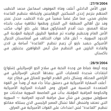
27/9/2004:
قوى الأمن الداخلي أعلنت وفاة الموقوف اسماعيل محمد الخطيب
المتهم بتزعم إحدى الشبكتين الإرهابيتين وارتباطه بتنظيم القاعدة
بعارض صحي، مما فجّر غضباً شعبياً في بلدة الخطيب، مجدل عنجر.
وقد نزل أهالي المنطقة الى الشارع ونظموا تظاهرة سارت باتجاه
محلة المصنع، حيث أقدم المشاركون فيها على خلع أبواب مكتب
الأمن العام وتحطيم نوافذه ثم قطعوا الطريق الدولية المؤدية الى
الحدود السورية. ¬ أعلن قائد قوات التحالف في أفغانستان الجنرال
الأميركي ديفيد بارنو أن زعيم تنظيم "القاعدة" أسامة بن لادن
والقادة البارزين في التنظيم مثل أيمن الظواهري يختبئون في
باكستان.
28/9/2004:
وجه أربعة ضباط من وحدة النخبة في سلاح الجو الإسرائيلي (شلواغ)
انتقادات شديدة للعمليات التي ينفذها الجيش الإسرائيلي في
الأراضي المحتلة، وبشكل خاص الهدم الواسع للمنازل في قطاع غزة.
أعلنت السفارة الأميركية في دمشق بياناً جاء فيه أن وفداً من القوة
المتعددة الجنسية في العراق ومن القيادة المركزية الأميركية
والحكومة العراقية المؤقتة، بدأت في العاصمة السورية محادثات مع
مسؤولين سوريين في شأن سبل مراقبة الحدود العراقية -¬ السورية
التي تعتقد واشنطن أنها تشكل المعبر الرئيسي الذي يسلكه مقاتلو
تنظيم "القاعدة" لشن اعتداءات على القوات الأميركية في العراق.