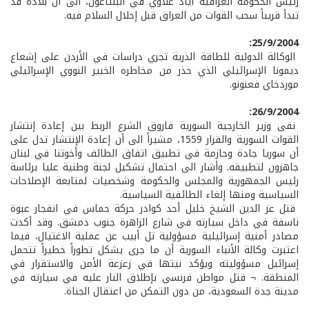
رئيس الحكومة العراقية أياد علاوي في البنتاغون، الى أن بلاده قد
تبدأ قريباً سحب القوات من العراق قبل إحلال السلام فيه.
25/9/2004:
الوكالة الدولية للطاقة الذرية تجري دراسات في الأردن على إشعاع
ديمونا الإسرائيلي الذي حذر من مخاطره الخبير النووي الإسرائيلي
موردخاي فعنونو.
26/9/2004:
نفى وزير الخارجية السورية فاروق الشرع الربط بين إعادة إنتشار
القوات السورية والقرار 1559، مشيراً الى أن إعادة الإنتشار تدل على
أن سوريا جادة وحازمة في تطبيق اتفاق الطائف وأخوتنا في لبنان
جاهزون لتطبيقه. وأشار الى احتمال تشكيل لجنة وطنية عليا برئاسة
رئيس الجمهورية والمجلس والحكومة وشخصيات لمتابعة الإصلاحات
السياسية ومنها إلغاء الطائفية السياسية.
قتل عز الدين الشيخ خليل أحد كوادر حركة حماس في انفجار عبوة
ناسفة في داخل سيارته في شارع الزاهرة جنوب دمشق. وقد أكدت
مصادر أمنية إسرائيلية مسؤولية تل أبيب عن عملية الاغتيال، فيما
اعتبرت وكالة الأنباء السورية أن ما جرى يشكل تطوراً خطيراً تتحمل
إسرائيل مسؤوليته ويؤكد نيتها في زعزعة الأمن والاستقرار في
المنطقة. ¬ قتل مواطن فرنسي بإطلاق النار عليه في سيارته في
مدينة جدة السعودية، من دون التمكن من اعتقال الجناة.