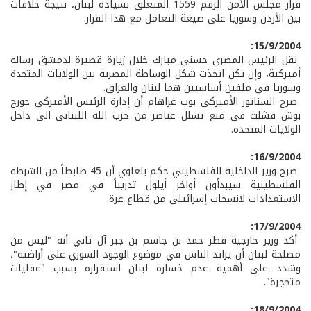
قرار مجلس الأمن الرقم 1559 المتعلق بسيادة لبنان، نتيجة خلافات
بين الأردن وسوريا على صيغة التعامل مع هذا القرار.
15/9/2004:
نقل الرئيس المصري حسني مبارك خلال زيارة قصيرة لدمشق رسالة
أميركية، وإن تكن اتخذت شكل الوساطة المصرية بين الولايات المتحدة
وسوريا في ملفين أساسيين هما لبنان والعراق.
صرح السناتور الأميركي بوب غراهام أن إدارة الرئيس الأميركي جورج
بوش فشلت في منع تسلل عناصر من حزب الله اللبناني الى داخل
الولايات المتحدة.
16/9/2004:
صرح وزير الداخلية الفلسطيني حكم بلعاوي أن 45 ضابطاً من الشرطة
الفلسطينية سيبدأون أواخر أيلول تدريباً في مصر في إطار
الاستعدادات لانسحاب إسرائيلي من قطاع غزة.
17/9/2004:
أكد وزير خارجية قطر حمد بن جاسم بن جبر آل ثاني أنه "ليس من
مصلحة لبنان أن يزايد الناس في موضوع الوجود السوري على أراضيه"،
وشدد على أهمية عدم خسارة لبنان استقراره بسبب "عقليات
متحجرة".
18/9/2004: