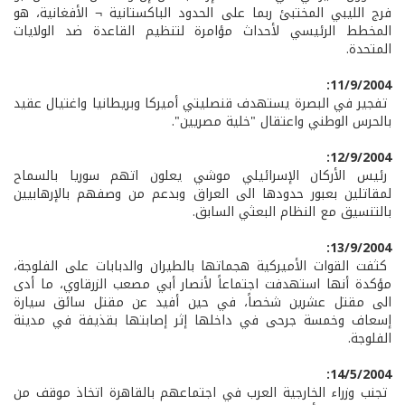
فرج الليبي المختبئ ربما على الحدود الباكستانية ¬ الأفغانية، هو
المخطط الرئيسي لأحداث مؤامرة لتنظيم القاعدة ضد الولايات
المتحدة.
11/9/2004:
تفجير في البصرة يستهدف قنصليتي أميركا وبريطانيا واغتيال عقيد
بالحرس الوطني واعتقال "خلية مصريين".
12/9/2004:
رئيس الأركان الإسرائيلي موشي يعلون اتهم سوريا بالسماح
لمقاتلين بعبور حدودها الى العراق وبدعم من وصفهم بالإرهابيين
بالتنسيق مع النظام البعثي السابق.
13/9/2004:
كثفت القوات الأميركية هجماتها بالطيران والدبابات على الفلوجة،
مؤكدة أنها استهدفت اجتماعاً لأنصار أبي مصعب الزرقاوي، ما أدى
الى مقتل عشرين شخصاً، في حين أفيد عن مقتل سائق سيارة
إسعاف وخمسة جرحى في داخلها إثر إصابتها بقذيفة في مدينة
الفلوجة.
14/5/2004:
تجنب وزراء الخارجية العرب في اجتماعهم بالقاهرة اتخاذ موقف من