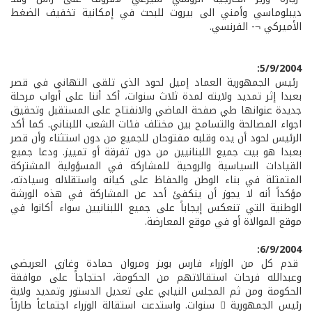
ديبلوماسي وأمني الى بيروت للبحث في إمكانية تخفيف الضغط
الأميركي ¬- الفرنسي.
5/9/2004:
رئيس الجمهورية العماد إميل لحود الذي تلقى التهاني في قصر
بعبدا إثر تمديد ولايته لمدة ثلاث سنوات، أكد أننا على أبواب مرحلة
جديدة عنوانها طي صفحة الماضي والانفتاح على المستقبل وتحقيق
اجواء المصالحة والتسامح بين مختلف فئات الشعب اللبناني. كما أكد
الرئيس لحود أن يده وقلبه مفتوحان للجميع من دون استثناء وأن قصر
بعبدا هو بيت جميع اللبنانيين من دون تفرقة أو تمييز. ودعا جميع
القيادات السياسية والروحية للمشاركة في المسؤولية المشتركة
المتمثلة في بناء الوطن والحفاظ على كيانه واستقلاله وسيادته،
مؤكداً أنه لا يجوز أن ينكفئ أحد عن المشاركة في هذه الورشة
الوطنية التي تنعكس إيجاباً على جميع اللبنانيين سواء أكانوا في
موقع الموالاة أو في موقع المعارضة.
6/9/2004:
قدم كل من الوزراء فارس بويز ومروان حمادة وغازي العريضي
وعبدالله فرحات استقالاتهم من الحكومة، احتجاجاً على موافقة
الحكومة ومن ثم المجلس النيابي على تعديل الدستور وتمديد ولاية
رئيس الجمهورية  سنوات. واستدعت استقالة الوزراء اجتماعاً طارئاً