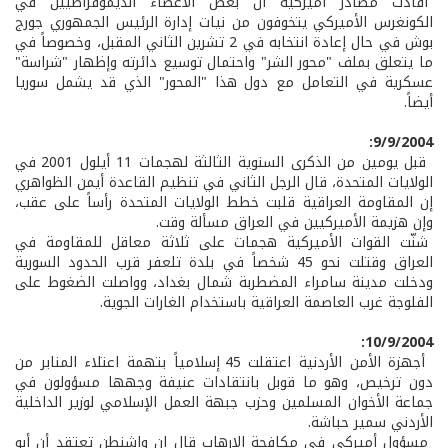
أفادت مصادر أميركية أن بعض الأعضاء الديموقراطيين في
الكونغرس الأميركي يتخوفون من نيات إدارة الرئيس الجمهوري جورج
بوش في حال إعادة انتخابه في 2 تشرين الثاني المقبل، وخصوصاً في
ما يتعلق بملف "محور الشر" واحتمال توسيع دائرته وإظهار "شراسة"
عسكرية في التعامل مع دول هذا "المحور" الذي قد يشمل سوريا
أيضاً.
9/9/2004:
قبل يومين من الذكرى السنوية الثالثة لهجمات 11 أيلول 2001 في
الولايات المتحدة، قال الرجل الثاني في تنظيم القاعدة أيمن الظواهري
إن المقاومة العراقية قلبت خطط الولايات المتحدة رأساً على عقب،
وإن هزيمة الأميركيين في العراق مسألة وقت.
شنّت القوات الأميركية هجمات على ثلاثة معاقل للمقاومة في
العراق وقتلت نحو 45 شخصاً في بلدة تلعفر قرب الحدود السورية
ودخلت مدينة سامراء المضطربة شمال بغداد، وواصلت الضغوط على
الفلوجة غرب العاصمة العراقية باستخدام الغارات الجوية.
10/9/2004:
أجهزة الأمن الأردنية اعتقلت 45 إسلامياً بتهمة اعتلاء المنابر من
دون ترخيص، وهو ما قوبل بانتقادات عنيفة وجهها مسؤولون في
جماعة الأخوان المسلمين وحزب جبهة العمل الإسلامي لوزير الداخلية
الأردني سمير حباشة.
مسؤول أميركي في مكافحة الإرهاب قال إن واشنطن تعتقد أن أبو