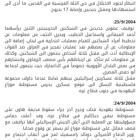
انتظار لجنود الاحتلال في حي التلة الفرنسية في القدس، ما أدى الى
استشهادها ومقتل جنديين وإصابة 17 بجروح.
23/9/2004:
توقيف عضوين جديدين في الشبكتين التخريبيتين اللتين يرأسهما
أحمد الميقاتي واسماعيل الخطيب، ويجري التثبت من معلومات عن
تخطيط أفراد الشبكتين للقيام بعمليات انتحارية في لبنان، إضافة الى
معلومات عن أن بعضهم نفذ عمليات تفجير في العراق ضد القوات
الإيطالية أدت الى مقتل ثلاثة أشخاص ينتمون الى الشبكتين، وكذلك
عن معلومات لم تتأكد عن ارتباطهم بأبي مصعب الزرقاوي وانتشارهم
في بعض البلدان الأوروبية خصوصاً في الدانمارك حيث يتبعون لجماعة
أبو حفص المصري.
مقتل ثلاثة عسكريين إسرائيليين بينهم ضابط عندما حاولت مجموعة
فلسطينية التسلل الى موقع عسكري يحرس مستوطنة موراغ
اليهودية في جنوب قطاع غزة.
24/9/2004:
مستوطنة يهودية قتلت وجرح آخر جراء سقوط قذيفة هاون على
مستوطنة نيفي ديكاليم في قطاع غزة، وقد أعلنت حماس
مسؤوليتها عن العملية التي أعلن الجيش الإسرائيلي أنها ترافقت مع
قصف مماثل على مستوطنة موراغ لم يسفر عن وقوع ضحايا.
وزير الدفاع الأميركي دونالد رامسفيلد لمح في أعقاب اجتماع مع