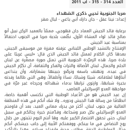
العدد 314 - 315 - آب 2011
صربا الجنوبية تحيي ذكرى الشهداء
إعداد: نينا عقل - جان دارك أبي ياغي - ليال صقر
برعاية قائد الجيش العماد جان قهوجي، ممثلاً بالعميد الركن نبيل أبو
صالح قائد لواء المشاة الأول، نظّمت بلدية صربا في الجنوب احتفالاً
بمناسبة عيد الجيش.
الإفتتاح بالنشيد الوطني اللبناني عزفته مفرزة من موسيقى الجيش،
بعدها كان الكلام لممثل قائد الجيش الذي قال: «ليس غريبًا على
بلدة صربا، هذه الزمرّدة الجنوبية التي تمثل صورة مصغّرة عن لبنان
الحلم والجمال، لبنان الأصالة والتراث والفكر والثقافة، أن تكرّم الجيش
في عيده، وتهتف باسمه وترصّع جبينها بشعاراته، وأن يتداعى
أبناؤها لملاقاته، شيبًا وشبابًا، نساءً وأطفالاً، وهي التي طالما رفدته
بخيرة شبابها، وارتوى ترابها بدماء شهدائه وجرحاه غير مرّة في
مواجهة العدو الإسرائيلي الغاصب.
إن عيد الجيش هو من الأعياد الوطنية التي تكتسب أهمية خاصة،
انطلاقًا من رسالة هذا الجيش ودوره... ولا شك أنكم في هذه المنطقة
الغالية من جنوب لبنان، أكثر من يدرك معاني العيد، بعد أن قاومتم
العدو الإسرائيلي بكل صبر وشجاعة، وقدّمتم خيرة رجالكم في سبيل
لبنان، حتى تحقق الانتصار الكبير عليه. وها أنتم اليوم تثبتون من خلال
روح التضامن في ما بينكم، ووقفتكم الأبية إلى جانب جيشكم، أنكم
مثال المواطنية الحقة، وطلاب محبة وانفتاح وسلام، وهذا بالتأكيد