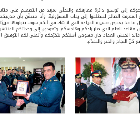
عوكم إلى توسيع دائرة معارفكم والتحلّي بمزيد من التصميم على متابع
 المعرفة الصالح لتنطلقوا إلى رحاب المسؤولية. وأنا متيقّن بأن مدربيك
يل ما قد يعترض مسيرة القيادة التي لا شك في أنكم سوف تتولونها قريبًا.
ون مقاعد العلم الذي صار زادكم وهاجسكم، وتعودون إلى وحداتكم المنتشر
م قائد الجيش العماد جان قهوجي أهنئكم بتخرّجكم وأتمنى لكم التوفيق الد
ع كلّ النجاح والخير والتقدّم.