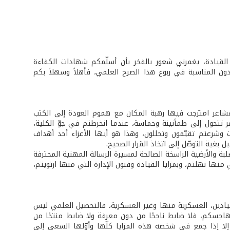
لقيادة، يغمرني شعور بالفخر بأن أسلّمكم شهادات الكفاءة
ون المناسبة في ربوع هذا الصرح العلمي، فأهلاً وسهلاً بكم
مشاعر امتزجت فيها رهبة المكان مع هموم العودة إلى الكتب
اعر تتحول إلى طمأنينة وحماسة، عندما انخرطتم في جوّ الكلية،
ذات وشرعتم تقيّمون وتحللون، وهذا هو أيها الأعزاء أحد أهداف
ل بغية التوصّل إلى اتخاذ القرار الصحيح.
ة والأرضية الراسخة الصالحة لمسيرة الرسالة المهنية المحترفة
منها نهلتم، وبمزايا القيادة وفنون الإدارة التي منها ارتويتم،
يادين، العسكرية منها وغير العسكرية، فالتحصيل العلمي ليس
هاجسكم، فلا ضابط ناجحًا من دون معرفة ولا ضابط منتجًا من
 إلا إذا جمع في شخصه هذه المزايا كلّها وأوّلها السعي إلى