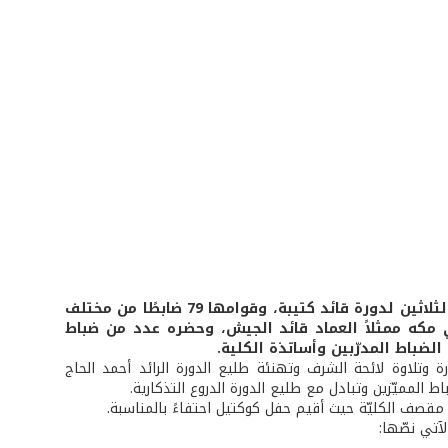
جرى في كلية فؤاد شهاب للقيادة والأركان احتفال تخريج الدفعة التاسعة والثلاثين لدورة قائد كتيبة، وقوامها 79 ضابطًا من مختلف
ي مكه ممثلاً العماد قائد الجيش، وحضره عدد من ضباط
لضباط المدرّبين وأساتذة الكلية.
رة وتلاوة لائحة الشرف وتهنئة طليع الدورة الرائد أحمد الحاج
ط المميّزين وتبادل مع طليع الدورة الدروع التذكارية.
مقصف الكليّة حيث أقيم حفل كوكتيل احتفاءً بالمناسبة.
آتي نصّها: