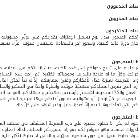
باط المدعوون
باط المدربون
باط المتخرجون
جكم الميمون هذا، يوم تسجيل الإعتراف بقدرتكم على تولّي مسؤولية ا
نجاح دورة قائد كتيبة، وشعور آخر بالسعادة لاستقبال ضيوف أعزّاء يشهد
ط المتخرجون
قليلة على تاريخ دخولكم إلى هذه الكلية، حيث انتابتكم في البداية، 
لخرائط، وكلّ ما له علاقة بالتدريب وموجباته الكثيرة، ثم راحت هذه المش
اد التدريبية بمنزلة غذاء لأفكاركم وغنىً لمعارفكم. إذّاك بدأ تحدّي ال
ورة، التي تفرض اعتمادكم منهجيّة موحّدة وأسلوبًا واحدًا في التفكير والتحلي
لعمل والكدّ المنصرمة أسّستم وأرسيتم، بجهدكم واجتهادكم، القواعد الصلب
البعيدة عن كلّ ارتجال أو عشوائية، تقرنون أداءكم فيها بمبادئ العلم التي 
م التي تقلّدتموها اليوم إلاّ أصدق دليل وخير شاهد على كلّ ذلك.
ط المتخرجون
تموه لم يكن إلاّ خطوة قصيرة على درب المعرفة المتشعّب في مختلف الم
لدورات فحسب، فهو متوافر لكم بموازاة مسيرتكم العملية، لذلك اجعلوه 
ولا ضابط مميزًا من دون شخصية مميّزة، وبالتالي لا ضابطَ يُتّكل عليه