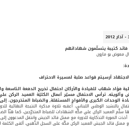
 قائد كتيبة يتسلّمون شهاداتهم
ال معوض بو مارون
ة:
اجتهاد أرسيتم قواعد صلبة لمسيرة الاحتراف
وألويته. ترأس الاحتفال مسيّر أعمال الكليّة العميد الركن عل
ادة الوحدات الكبرى والأفواج المستقلة, والضباط المتخرجون، إلى ا
فال بالنشيد الوطني اللبناني، أعقبه تلاوة مذكرة النتيجة النهائية للدو
 سلَّم العميد الركن علي مكّه الشهادات للضباط المتخرِّجين، كما هنّأ الضبا
 أخذت الصورة التذكارية للدورة مع ممثل قائد الجيش وانتقل المدعوون إلى 
ع ممثل قائد الجيش العميد الركن مكّه على السجل الذّهبي، ألقى الكلمة ال