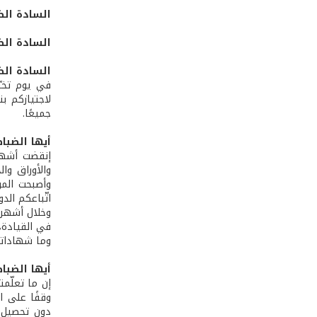
السادة الض
السادة الض
السادة الض
في يوم تخرّ
لاجتيازكم ب
جميعًا.
أيها الضبا
إنقضت أشهر 
والأوراق وا
وأصبحت المو
اتّباعكم الد
وخلال أشهر ا
في القيادة، 
وما شهاداتك
أيها الضبا
إن ما تعلّم
وقفًا على ا
دون تحصيل، 