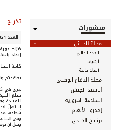
تخريج
منشورات
العدد 321 - آذار 2012
مجلة الجيش
ضبّاط دورة
العدد الحالي
إعداد: باسك
أرشيف
كلمة القياد
أعداد خاصة
بجهدكم وال
مجلة الدفاع الوطني
أناشيد الجيش
قطع الجيش 
السلامة المرورية
القيادة وق
إستهلّ الاحت
إحذروا الألغام
شحاده، بعدها
وفي الختام،
برنامج الجندي
وقبل أن يوقّ