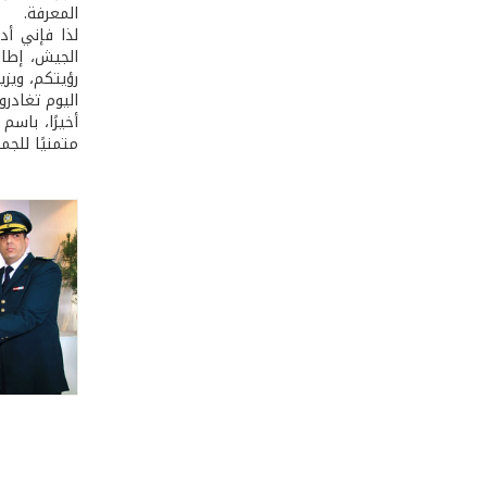
المعرفة.
لذا فإني أد
الجيش، إطار
رؤيتكم، ويز
اليوم تغادر
أخيرًا، باس
متمنيًا للجمي