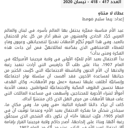
العدد 417 - 418 - نيسان 2020
عطاءٌ لا متناهٍ
إعداد: ريما سليم ضومط
عيد الأم مناسبة مميّزة يحتفل بها العالم بأسره. في لبنان والعالم
العربي حُدِّد الحادي والعشرون من شهر آذار من كل عام للاحتفال
بالعيد. وفي هذا اليوم تُكرَّم الأمهات تقديرًا لتضحياتهن، وعربون وفاءٍ
للعطاء اللامتناهي الذي يقدّمنه لعائلاتهنّ. فمن أين جاءت هذه
الفكرة ومتى بدأت؟
بدأ الاحتفال بعيد الأم للمرّة الأولى في ولاية فرجينيا الأميركيّة في
العام 1907، بناءً على طلب آنّا جارفيس التي أرادت تنفيذ رغبة
والدتها آن، الأم الحنون والناشطة الاجتماعيّة التي كرّست الكثير من
حياتها لمساعدة الآخرين. فقد أسّست آن سلسلة نوادٍ اجتماعيّة
وإنسانيّة أطلقت عليها تسمية «عمل يوم الأمهات»، وكان الهدف
منها تحسين الظروف الصحّية والاجتماعيّة للمواطنين. جمعت الأندية
أموالًا لشراء الأدوية للمحتاجين، وأسهمت في مساعدة العائلات التي
عانت فيها الأمهات من مرض السّل الذي كان منتشرًا آنذاك.
كانت آن تردّد دائمًا العبارة التالية: «في وقتٍ ما، وفي مكانٍ ما،
سينادي شخصٌ ما بفكرة الاحتفال بعيد الأم» وعندما توفّيت آن في
العام 1905، قرّرت ابنتها «آنا» أن تكون ذلك الشخص الذي سيحقّق
رغبة أمّها. وبناءً على إلحاحها، أصدر حاكم ولاية فرجينيا القرار بإقامة
أوّل احتفالٍ لعيد الأم في الثاني عشر من أيّار من العام 1907.