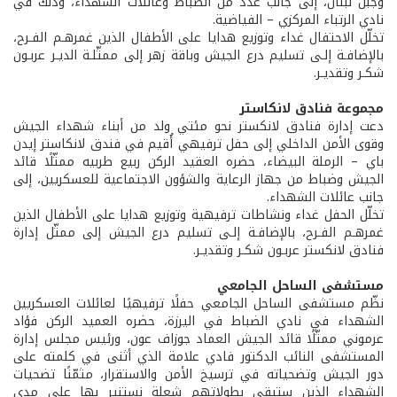
وجبل لبنان، إلى جانب عدد من الضباط وعائلات الشهداء، وذلك في
نادي الرتباء المركزي – الفياضية.
تخلّل الاحتفال غداء وتوزيع هدايا على الأطفال الذين غمرهـم الفـرح،
بالإضافـة إلـى تسليم درع الجيش وباقة زهر إلى ممثّلـة الديـر عربـون
شكـر وتقديـر.
مجموعة فنادق لانكاستر
دعت إدارة فنادق لانكستر نحو مئتي ولد من أبناء شهداء الجيش
وقوى الأمن الداخلي إلى حفل ترفيهي أُقيم في فندق لانكاستر إيدن
باي – الرملة البيضاء، حضره العقيد الركن ربيع طربيه ممثّلًا قائد
الجيش وضباط من جهاز الرعاية والشؤون الاجتماعية للعسكريين، إلى
جانب عائلات الشهداء.
تخلّل الحفل غداء ونشاطات ترفيهية وتوزيع هدايا على الأطفال الذين
غمرهـم الفـرح، بالإضافـة إلـى تسليم درع الجيش إلى ممثّل إدارة
فنادق لانكستر عربـون شكـر وتقديـر.
مستشفى الساحل الجامعي
نظّم مستشفى الساحل الجامعي حفلًا ترفيهيًا لعائلات العسكريين
الشهداء في نادي الضباط في اليرزة، حضره العميد الركن فؤاد
عرموني ممثّلًا قائد الجيش العماد جوزاف عون، ورئيس مجلس إدارة
المستشفى النائب الدكتور فادي علامة الذي أثنى في كلمته على
دور الجيش وتضحياته في ترسيخ الأمن والاستقرار، مثمّنًا تضحيات
الشهداء الذين ستبقى بطولاتهم شعلة نستنير بها على مدى