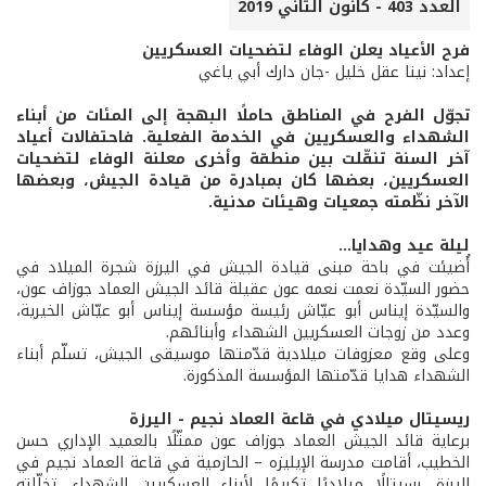
العدد 403 - كانون الثاني 2019
فرح الأعياد يعلن الوفاء لتضحيات العسكريين
إعداد: نينا عقل خليل -جان دارك أبي ياغي
تجوّل الفرح في المناطق حاملًا البهجة إلى المئات من أبناء
الشهداء والعسكريين في الخدمة الفعلية. فاحتفالات أعياد
آخر السنة تنقّلت بين منطقة وأخرى معلنة الوفاء لتضحيات
العسكريين، بعضها كان بمبادرة من قيادة الجيش، وبعضها
الآخر نظّمته جمعيات وهيئات مدنية.
ليلة عيد وهدايا...
أُضيئت في باحة مبنى قيادة الجيش في اليرزة شجرة الميلاد في
حضور السيّدة نعمت نعمه عون عقيلة قائد الجيش العماد جوزاف عون،
والسيّدة إيناس أبو عيّاش رئيسة مؤسسة إيناس أبو عيّاش الخيرية،
وعدد من زوجات العسكريين الشهداء وأبنائهم.
وعلى وقع معزوفات ميلادية قدّمتها موسيقى الجيش، تسلّم أبناء
الشهداء هدايا قدّمتها المؤسسة المذكورة.
ريسيتال ميلادي
في قاعة العماد نجيم - اليرزة
برعاية قائد الجيش العماد جوزاف عون ممثّلًا بالعميد الإداري حسن
الخطيب، أقامت مدرسة الإيليزه – الحازمية في قاعة العماد نجيم في
اليرزة، رسيتالًا ميلاديًا تكريمًا لأبناء العسكريين الشهداء، تخلّلته