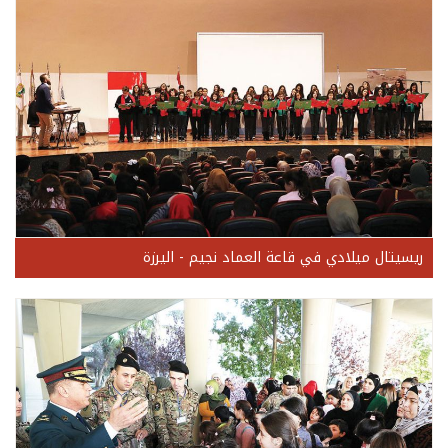
ريسيتال ميلادي في قاعة العماد نجيم - اليرزة