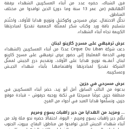
فرن الشباك، حضره عدد من أبناء العسكريين الشهداء برفقة
أمّهاتهم (من عمر 13 سنة وما دون) الذين توافدوا من مختلف
المناطق.
تخلّل الاحتفال، عرض مسرحي وكوكتيل وتوزيع هدايا للأولاد، واختُتم
بتسليم باقة ورد وكتاب شكر لممثّلة الجمعية تقديرًا لمبادرتها
الكريمة تجاه أبناء الشهداء.
عرض ترفيهي على مسرح كازينو لبنان
دعت شركة Cirque Du Liban عددًا من أبناء العسكريين (الشهداء
وفي الخدمة الفعلية) إلى حضور عرض ترفيهي على مسرح كازينو
لبنان أعقــبه توزيع هدايا على الأولاد، وتقديم درع الجيش لممثّل
الشركة تقديرًا لمبادرتها واهتمامهـا بأبناء شهداء الجيـش
وعسكرييه.
عرض مسرحي في جزين
بدعوة من النائب السابق أمل أبو زيد، حضر أبناء العسكريين في
منطقة جزين عرضًا مسرحيًا في ثكنة روجيه حرفوش – قيادة موقع
جزين، وتسلّموا هدايا العيد في أجواء من الفرح.
... ومزيد من الهدايا من دير راهبات يسوع ومريم
نظّم دير راهبات يسوع ومريم - الربوة، احتفالًا حضره نحو مئة ولد من
أبناء شهداء الجيش الذين توافدوا من مناطق: البقاع، بيروت، الجنوب