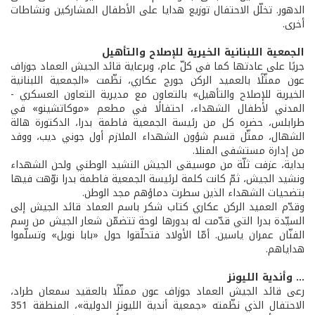
الدهور. تخلّل الاحتفال توزيع هدايا على الأطفال المشاركين ونشاطات
أخرى.
الجمعية اللبنانية الخيرية للإصلاح والتأهيل
جريًا على عادتها كما في كلّ عام، وبرعاية قائد الجيش العماد جوزاف
عون ممثّلًا بالعميد الركن جورج عكاري، نظّمت «الجمعية اللبنانية
الخيرية للإصلاح والتأهيل» بالتعاون مع مديرية التعاون العسكري -
المدني لأطفال الشهداء، احتفالًا في مطعم «موكاتشينو» في
طرابلس، حضره كل من رئيسة الجمعية فاطمة بدرا، الدكتورة هالة
الشهال، ممثّل قسم شؤون الشهداء الملازم أول جوني ديب، ووفد
من إدارة مستشفى المنلا.
بداية، عزفت ثلّة من موسيقى الجيش النشيد الوطني ولحن الشهداء
ونشيد الجيش، ثمّ كانت كلمة لرئيسة الجمعية فاطمة بدرا نوّهت فيها
بتضحيات الشهداء الذين سطرت دماؤهم مجد الوطن.
وقدّم العميد الركن عكاري كتاب شكر باسم العماد قائد الجيش إلى
السيّدة بدرا التي قدّمت له بدورها لوحة تتضمّن شعار الجيش من رسم
الفنّان عمران ياسين. أمّا الأولاد فتحلّقوا حول «بابا نويل» وتسلّموا
هداياهم.
... وأندية الليونز
رعى قائد الجيش العماد جوزاف عون ممثّلًا بالعقيد سمعان طراد،
الاحتفال الذي نظّمته «جمعية أندية الليونز الدولية»، المنطقة 351