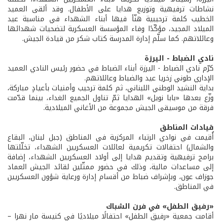
نشاطات ترفيهية وتوزيع هدايا على الأطفال. وقد ألقى العميد
الخطيب كلمة ترحيبية هنّأ فيها أبناء الشهداء في مناسبة عيد
الميلاد المجيد، مؤكّدًا وفاء المؤسسة العسكرية لتضحيات شهدائها
وعائلاتهم. كما سلّم إدارة المدرسة كتاب شكر من قيادة الجيش.
نادي الضباط - اليرزة
كرّم نادي الضباط - اليرزة أبناء الضباط في حضور رئيس النادي العميد
الإداري طوني زخريا عيد والضباط وعائلاتهم.
بداية النشيد الوطني اللبناني، ثم كلمة ترحيب وأمنيات بأعيادٍ مباركة،
وزّع بعدها «بابا نويل» الهدايا ثمّ تناول الجميع الغداء، بينما قدّمت
فرقة من موسيقى الجيش مجموعة من الأغاني الميلادية.
قيادات المناطق
أُقيمت في نوادي الرتباء المركزية في المناطق (جبل لبنان، البقاع
والشمال) احتفالات تكريمية لعائلات العسكريين الشهداء، تخلّلتها
برامج ترفيهية وتقديم هدايا إلى أولاد العسكريين الشهداء، إضافة
إلى مساعدات مالية، وذلك في حضور ممثّلين لقائد الجيش العماد
جوزاف عون، وبإشراف ضباط من أقسام إدارة ورعاية شؤون العسكريين
في المناطق.
«رفيق الطفل» في فرن الشباك
أقامت جمعية «رفيق الطفل» احتفالًا ميلاديًا في كنيسة مار نهرا –