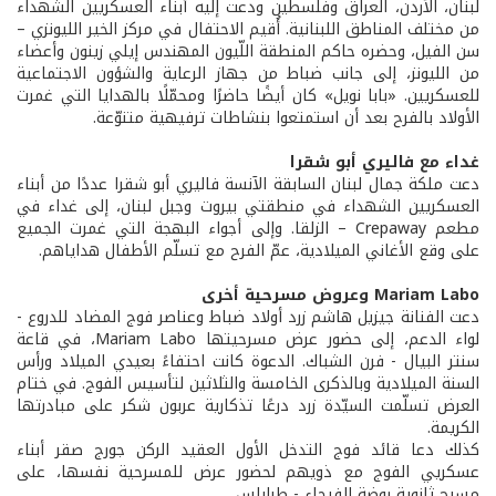
لبنان، الأردن، العراق وفلسطين ودعت إليه أبناء العسكريين الشهداء
من مختلف المناطق اللبنانية. أُقيم الاحتفال في مركز الخير الليونزي –
سن الفيل، وحضره حاكم المنطقة اللّيون المهندس إيلي زينون وأعضاء
من الليونز، إلى جانب ضباط من جهاز الرعاية والشؤون الاجتماعية
للعسكريين. «بابا نويل» كان أيضًا حاضرًا ومحمّلًا بالهدايا التي غمرت
الأولاد بالفرح بعد أن استمتعوا بنشاطات ترفيهية متنوّعة.
غداء مع فاليري أبو شقرا
دعت ملكة جمال لبنان السابقة الآنسة فاليري أبو شقرا عددًا من أبناء
العسكريين الشهداء في منطقتي بيروت وجبل لبنان، إلى غداء في
مطعم Crepaway – الزلقا. وإلى أجواء البهجة التي غمرت الجميع
على وقع الأغاني الميلادية، عمّ الفرح مع تسلّم الأطفال هداياهم.
Mariam Labo وعروض مسرحية أخرى
دعت الفنانة جيزيل هاشم زرد أولاد ضباط وعناصر فوج المضاد للدروع -
لواء الدعم، إلى حضور عرض مسرحيتها Mariam Labo، في قاعة
سنتر البيال - فرن الشباك. الدعوة كانت احتفاءً بعيدي الميلاد ورأس
السنة الميلادية وبالذكرى الخامسة والثلاثين لتأسيس الفوج. في ختام
العرض تسلّمت السيّدة زرد درعًا تذكارية عربون شكر على مبادرتها
الكريمة.
كذلك دعا قائد فوج التدخل الأول العقيد الركن جورج صقر أبناء
عسكريي الفوج مع ذويهم لحضور عرض للمسرحية نفسها، على
مسرح ثانوية روضة الفيحاء - طرابلس.