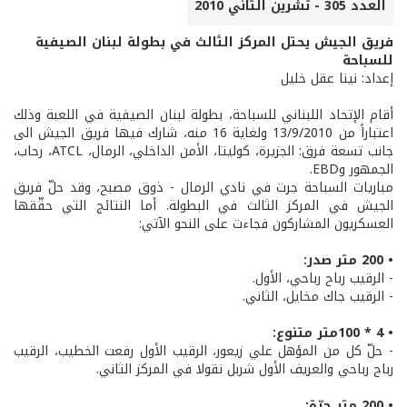
العدد 305 - تشرين الثاني 2010
فريق الجيش يحتل المركز الثالث في بطولة لبنان الصيفية
للسباحة
إعداد: نينا عقل خليل
أقام الإتحاد اللبناني للسباحة، بطولة لبنان الصيفية في اللعبة وذلك
اعتباراً من 13/9/2010 ولغاية 16 منه، شارك فيها فريق الجيش الى
جانب تسعة فرق: الجزيرة، كوليتا، الأمن الداخلي، الرمال، ATCL، رحاب،
الجمهور وEBD.
مباريات السباحة جرت في نادي الرمال - ذوق مصبح، وقد حلّ فريق
الجيش في المركز الثالث في البطولة. أما النتائج التي حقّقها
العسكريون المشاركون فجاءت على النحو الآتي:
• 200 متر صدر:
- الرقيب رباح رباحي، الأول.
- الرقيب جاك مخايل، الثاني.
• 4 * 100متر متنوع:
- حلّ كل من المؤهل علي زيعور، الرقيب الأول رفعت الخطيب، الرقيب
رباح رباحي والعريف الأول شربل نقولا في المركز الثاني.
• 200 متر حرّة: