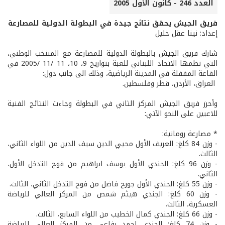
العدد 246 - كانون الأول 2005
فريق الجيش يحقق نتائج جيدة في البطولة الدولية للمصارعة
إعداد: نينا عقل خليل
شارك فريق الجيش بالبطولة الدولية للمصارعة مع المنتخب الوطني،
التي نظمها الاتحاد اللبناني للعبة بتواريخ 9، 10، 11 /11 /2005 في
القاعة المقفلة في المدينة الرياضية، وذلك الى جانب دول:
العراق، الأردن، قطر وفلسطين.
وأحرز فريق الجيش المركز الثاني في البطولة وجاءت النتائج الفنية
للاعبين على النحو الآتي:
* مصارعة رومانية:
- وزن 84 كلغ: العريف الأول محيي الدين سيف الدين من اللواء الثاني،
الثالث.
- وزن 96 كلغ: الجندي الأول يوسف ابراهيم من فوج التدخل الأول،
الثاني.
- وزن 55 كلغ: الجندي الأول جورج فاضل من فوج التدخل الثاني، الثالث.
- وزن 60 كلغ: الجندي هيثم شمص من المركز العالي للرياضة
العسكرية، الثالث.
- وزن 66 كلغ: الجندي كمال الخطيب من اللواء السابع، الثالث.
- وزن 74 كلغ: الجندي احمد رفاعي من المركز العالي للرياضة