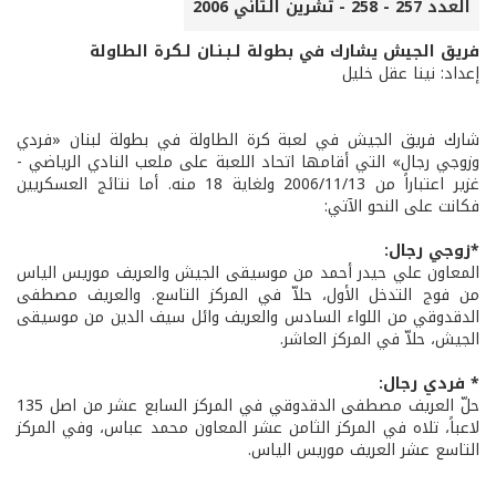
العدد 257 - 258 - تشرين الثاني 2006
فريق الجيش يشارك في بطولة لـبـنـان لـكرة الطاولة
إعداد: نينا عقل خليل
شارك فريق الجيش في لعبة كرة الطاولة في بطولة لبنان «فردي
وزوجي رجال» التي أقامها اتحاد اللعبة على ملعب النادي الرياضي -
غزير اعتباراً من 2006/11/13 ولغاية 18 منه. أما نتائج العسكريين
فكانت على النحو الآتي:
*زوجي رجال:
المعاون علي حيدر أحمد من موسيقى الجيش والعريف موريس الياس
من فوج التدخل الأول، حلاّ في المركز التاسع. والعريف مصطفى
الدقدوقي من اللواء السادس والعريف وائل سيف الدين من موسيقى
الجيش، حلاّ في المركز العاشر.
* فردي رجال:
حلّ العريف مصطفى الدقدوقي في المركز السابع عشر من اصل 135
لاعباً، تلاه في المركز الثامن عشر المعاون محمد عباس، وفي المركز
التاسع عشر العريف موريس الياس.