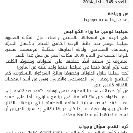
العدد 345 - آذار 2014
فن ورياضة
إعداد: ريما سليم ضوميط
سيلينا غوميز: ما وراء الكواليس
على الرغم من انشغالها بالتمثيل والغناء، فإن الفنّانة المحبوبة
سيلينا غوميز تجد دائمًا الوقت الكافي للقيام بالأعمال الخيريّة
ومساعدة المحتاجين، ولذلك اختارتها منظّمة اليونيسيف سفيرة
للنوايا الحسنة في العام 2009، فكانت أصغر من حمل هذا اللقب.
المعروف عن سيلينا أيضًا عطفها على الحيوانات وخصوصًا الكلاب،
حيث تربّي أربعة منها في منزلها، بينها واحد تبنّته من المأوى!
تحبّ سيلينا تناول الحلويّات وخصوصًا رقائق الشوكولا بالبسكويت، كما
تستمتع بالإصغاء إلى الموسيقى والأغاني، وهي من أشد المعجبات
بالفنانة كايتي بيري.
من أبرز صديقات سيلينا المطربة ديمي لوفاتو، وتعود صداقتهما إلى
أيام الطفولة حين «لوّنتا» معًا في برنامج «بارني». أما على صعيد
الحب، فقد فسخت سيلينا العلاقة العاطفيّة التي تربطها بالفنان
جاستن بيبر، ولا يعرف ما إذا كان قرارها نهائي إذ سبق للحبيبين أن
فسخا علاقتهما ثم عادا معًا مجدّدًا.
كرة القدم: سؤال وجواب
بطولة كأس العالم في كرة القدم (FIFA World Cup) حدث رياضي