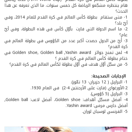
هام ينتظره مشجّعو الرياضة كل خمس سنوات. ما الذي تعرفه عن هذا
الحدث؟
1- متى ستقام بطولة كأس العالم في كرة القدم للعام 2014، وفي
أيّ بلد؟
2- ما اسم الدولة التي فازت بأوّل كأس في هذه البطولة، وفي أيّ
عام؟
3- أيّ من الدول حصدت أكبر عدد من الكؤوس في بطولة العالم في
كرة القدم؟
4- لمن تمنح جوائز Golden shoe, Golden ball ,Yashin award في
ختام بطولة كأس العالم في كرة القدم ؟
5- من سجّل أوّل هدف في أوّل بطولة لكأس العالم في كرة القدم؟
الإجابات الصحيحة:
1- البرازيل ( 12 حزيران- 13 تمّوز).
2-الأورغواي (فازت على الأرجنتين 4-2) في العام 1930.
3- البرازيل (5 كؤوس).
4- أفضل مسجّل أهداف: Golden shoe، أفضل لاعب: Golden ball,
أفضل حارس مرمى: Yashin award.
5- الفرنسي لوسيان لوران.