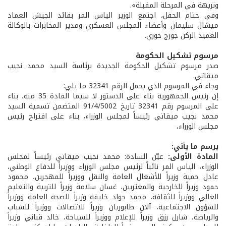
ونزيهة في المرحلة المقبلة».
وفي ختام الحفل، اجتمع الوزير الياس المر بقائد الجيش العماد
ميشال سليمان وأعضاء المجلس العسكري ومدير المخابرات بالوكالة
العميد الركن جورج خوري.
مرسوم تشكيل الحكومة
صدر مرسوم تشكيل الحكومة الجديدة برئاسة السيد محمد نجيب
ميقاتي.
وجاء في المرسوم الذي يحمل الرقم 32341 ما يلي:
إن رئيس الجمهورية بناء على الدستور لا سيما المادة 35 منه، بناء
على المرسوم رقم 32341 تاريخ 91/4/5002 المتضمن تسمية السيد
محمد نجيب ميقاتي رئيساً لمجلس الوزراء، بناء على اقتراح رئيس
مجلس الوزراء،
يرسم ما يأتي:
المادة الأولى:
عيّن السادة: محمد نجيب ميقاتي رئيساً لمجلس
الوزراء، الياس المر نائباً لرئيس مجلس الوزراء ووزيراً للدفاع الوطني،
عادل حمية وزيراً للأشغال العامة والنقل ووزيراً للمهجرين، محمود
حمود وزيراً للخارجية والمغتربين، غسان سلامة وزيراً للتربية والتعليم
العالي ووزيراً للثقافة، محمد جواد خليفة وزيراً للصحة العامة ووزيراً
للشؤون الاجتماعية، آلان طابوريان وزيراً للاتصالات ووزيراً للشباب
والرياضة، شارل رزق وزيراً للإعلام ووزيراً للسياحة، خالد قباني وزيراً