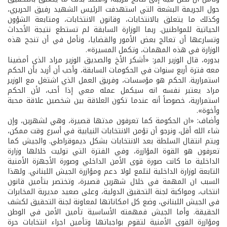
حول الجريمة البشعة التي استهدفت الرئيس الشهيد رفيق الحريري،
وكذلك ما يتعلق بالانتخابات، وقانون الانتخابات، ومتابعة الشؤون
الحياتية للمواطنين. ربما الوزارة السابقة لم تستطع نتيجة الأحداث
وتسارعها أن تعالج بعض الأمور والقضايا، ونأمل في أن تنجح هذه
الوزارة في هذه المهمات، وتكمل المسيرة».
بدوره، قال الوزير المر: «أشكر الأخ والصديق الوزير مراد الذي أمضينا
معه فترة أربع سنوات في الحكومات السابقة، وأحب أن أزيد بأن الحكم
استمرارية. الحكم هو مؤسسات، وفريق العمل الذي اشتغل مع الوزير
مراد يعتبر نفسه انه سيكمل عمله معي إذا أحب، لأن الحكم
استمرارية، خصوصاً أنه عندما تكون العلاقة بين شخصين علاقة محبة
وأخوة».
وأضاف: «ان الحكومة كما تعرفون مدتها قصيرة، وهي لشهرين، وإن
شاء الله أقل، ونرجو أن تؤمن الانتخابات النيابية في أسرع وقت ممكن،
ويتم انتقال السلطة بعد الانتخابات بشكل ديموقراطي. والجيش كما
تعرفون هو القوة المؤازرة، وفي الفترة التي توليت خلالها وزارة
الداخلية ما كانت صورة قوى الأمن الداخلي وصورة الأجهزة الأمنية
التابعة لوزارة الداخلية لتلمع لولا دعم ومؤازرة الجيش اللبناني. ولهذا
السبب ان المهمة في خلال شهرين قصيرة، وتختصر بتأمين قانون
انتخاب، ومواكبة لجنة التحقيق الدولية، وعلى صعيد مديرية المخابرات
في الجيش اللبناني، وضع كل امكاناتها لمعاونة لجنة التحقيق لكشف
الحقيقة. وأما الجيش فمهمته الأساسية تأمين الأمن في الوطن
ومؤازرة القوى الأمنية لتقوم بواجباتها وتأمين اجراء انتخابات حرة