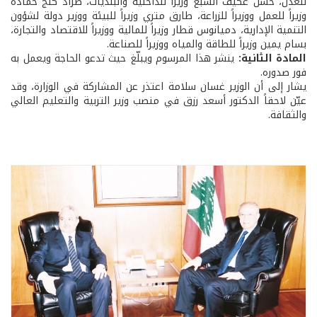
للعدل، حسن عكيف السبع وزيراً للداخلية والبلديات، طراد كنج حمادة
وزيراً للعمل ووزيراً للزراعة، طارق متري وزيراً للبيئة ووزير دولة لشؤون
التنمية الإدارية، دميانوس قطار وزيراً للمالية ووزيراً للاقتصاد والتجارة،
بسام يمين وزيراً للطاقة والمياه ووزيراً للصناعة.
المادة الثانية:
ينشر هذا المرسوم ويبلّغ حيث تدعو الحاجة ويعمل به
فور صدوره.
يشار إلى أن الوزير غسان سلامة اعتذر عن المشاركة في الوزارة، وقد
عيّن لاحقاً الدكتور أسعد رزق في منصب وزير التربية والتعليم العالي
والثقافة.