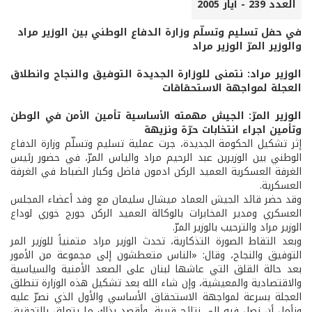
العدد 239 - أيار 2005
في حفل تسليم وتسلّم وزارة الدفاع الوطني بين الوزير مراد
والوزير المرّ الوزير مراد
الوزير مراد: نتمنى للوزارة الجديدة التوفيق والنجاح وانطلاق
العجلة لمواجهة الاستحقاقات
الوزير المرّ: الجيش مهمته الأساسية تأمين الأمن في الوطن
وتأمين اجراء انتخابات حرّة ونزيهة
إثر تشكيل الحكومة الجديدة، جرت عملية تسليم وتسلّم وزارة الدفاع
الوطني بين الوزيرين عبد الرحيم مراد والياس المرّ، في حضور رئيس
الغرفة العسكرية العميد الركن ادمون فاضل وكبار الضباط في الغرفة
العسكرية.
وقد حضر قائد الجيش العماد ميشال سليمان مع وفد أعضاء المجلس
العسكري ومدير المخابرات بالوكالة العميد الركن جورج خوري لوداع
الوزير مراد والترحيب بالوزير المرّ.
وبعد التقاط الصورة التذكارية، تحدث الوزير مراد متمنياً للوزير المر
التوفيق والنجاح، وقال: «الناس متعطشون إلى مجموعة من الأمور
بعد حالة القلق التي عاشها لبنان على الصعد الأمنية والسياسية
والاقتصادية والمعيشية، وإن شاء الله بعد تشكيل هذه الوزارة تنطلق
العجلة بسرعة لمواجهة الاستحقاق الأساسي والأول الذي نصرّ عليه
ونأمل أن نصل فيه إلى نتائج قريبة، وأقصد بذلك ما يتعلق بالتحقيق