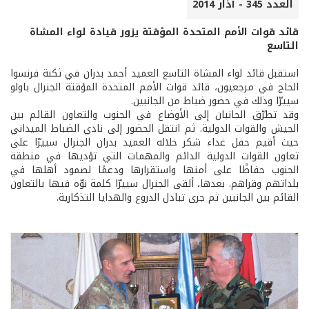
العدد 345 - آذار 2014
قائد قوات الأمم المتحدة المؤقتة يزور قيادة لواء المشاة
التاسع
استقبل قائد لواء المشاة التاسع العميد أحمد بدران في ثكنة فرنسوا
الحاج في مرجعيون، قائد قوات الأمم المتحدة المؤقتة الجنرال باولو
سييرّا وذلك في حضور ضباط من الجانبين.
وقد تطرّق الجانبان إلى الأوضاع في الجنوب والتعاون القائم بين
الجيش والقوات الدولية. ثم انتقل الحضور إلى نادي الضباط الميداني
حيث أقيم حفل غداء شكر خلاله العميد بدران الجنرال سييرّا على
تعاون القوات الدولية الدائم والمهمات التي تؤديها في منطقة
الجنوب حفاظًا على أمنها واستقرارها ودعمًا لصمود أهلها في
بلداتهم وقراهم. بعدها، ألقى الجنرال سييرّا كلمة نوّه فيها بالتعاون
القائم بين الجانبين ثم جرى تبادل الدروع والهدايا التذكارية.