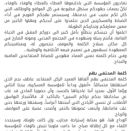
تغادرون المؤسسة التي بادلتموها العطاء بالعطاء والوفاء بالوفاء،
لكنّ بصمات جهودكم ستظل مطبوعة في كل المواقع والوظائف التي
كان لكم نصيب في خدمتها، وسيستمر نهجكم القويم في أداء
الضباط والعسكريين الذين تتلمذوا على أيديكم، ونهلوا الكثير من
معين معارفكم وتجاربكم الطويلة.
اعلموا أن جيشكم يتطلّع بأمل كبير الى دوركم المقبل في الحياة
العامة، فأنتم رسله وشهوده في المجتمع المدني، وصوته الصارخ في
كل مكان. بسلاح الكلمة والموقف تنتصرون له، وبمناقبيتكم
المعهودة تسهمون في تعميم قيمه الأخلاقية والوطنية...
وفي ختام كلمته تمنى العماد قهوجي للضباط المتقاعدين العافية
والنجاح.
كلمة المحتفى بهم
كلمة المحتفى بهم ألقاها العميد الركن المتقاعد عاطف نجم الذي
استهلها متسائلاً: «أنقول وداعاً للمؤسسة العسكرية، بيتنا الثاني
وربّما الأول، بمجرد أننا غادرناها بالجسد، وأن حضورنا المادي قد غاب
عن ساحاتها بحكم تراكم السنين؟ بالتأكيد لا، فالأشجار البواسق
الأصلاب، لن تنسى الأيادي التي أنبتتها أغراساً، وسقتها ورعتها حتى
علت قاماتها، وأينعت غصونها بالثمر، وأضحت عصية على العواصف
والرياح.
الوداع هنا، هو بمثابة إستراحة محارب، وإن كانت طويلة، وسيتجدد
اللقاء مع كل إطلالة صباح، ما دامت قلوبنا تنبض بالوفاء للمؤسسة