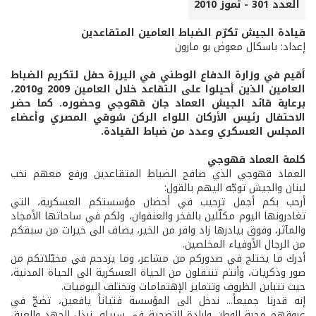
العدد 301 - تموز 2010
قيادة الجيش تكرّم الضباط العامين المتقاعدين
إعداد: باسكال معوض بو مارون
أقيم في وزارة الدفاع الوطني في اليرزة حفل لتكريم الضباط
العامين الذين أحيلوا على التقاعد خلال العامين 2009 و2010،
برعاية قائد الجيش العماد جان قهوجي وحضوره. كما حضر
الاحتفال رئيس الأركان اللواء الركن شوقي المصري وأعضاء
المجلس العسكري وعدد من ضباط القيادة.
كلمة العماد قهوجي
العماد قهوجي الذي صافح الضباط المتقاعدين ورفع معهم نخب
لبنان والجيش توجّه اليهم بالقول:
أرحب بكم أجمل ترحيب في أحضان مؤسستكم العسكرية، التي
تغادرونها اليوم مكلّلين بالفخر والعنفوان، ولكم في ساحاتها الأمجاد
والمآثر، وفوق بيادرها زاد وافر من الخير، يضاف الى خيرات من سبقكم
من الرجال الأوفياء المخلصين.
أدرك ما يختلج في صدوركم من مشاعر، وما يزدحم في مخيّلاتكم من
صور وذكريات، وأنتم تنتقلون من الحياة العسكرية الى الحياة المدنية،
حيث تتباين الظروف وتتمايز الإهتمامات وتختلف اليوميات.
إنه قدرنا جميعاً... ندخل الى المؤسسة فتياناً يافعين، تضجّ في
عروقهم محبة الوطن وإرادة التضحية في سبيله، نبذل الجهد والعرق