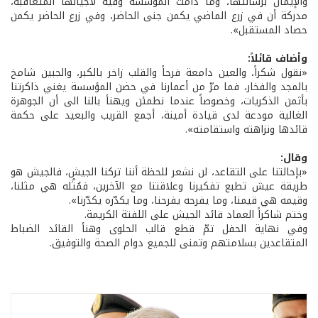
والإيمان برسالتها، وما دامت المؤسسة وفيّة لأجيالها المتعاقبة،
مدركة أن في زرع الماضي يكمن جنى الحاضر، وفي زرع الحاضر يكمن
حصاد المستقبل».
وأضاف قائلاً:
«نقول شكراً، والعين دامعة فرحاً والقلب زاخر بالكبر، والجبين شامخ
بالمجد والفخار، فما مرّ من أعمارنا في حضن المؤسسة يغني ذاكرتنا
بأثمن الذكريات، وخصوصاً عندما نطمئن ويهنأ بالنا الى أن الجوهرة
الغالية مودعة لدى قيادة أمينة، أجمع القريب والبعيد على حكمة
قائدها ونزاهته واستقامته».
وقال:
«بإحالتنا على التقاعد، لن نشعر للحظة أننا تركنا الجيش، فالجيش هو
طريقة عيش تطبع تفكيرنا وعلاقتنا مع الآخرين، فمُثُله هي مثلنا،
وقيمه هي قيمنا، وما يفرحه يفرحنا، وما يكدّره يكدّرنا».
وختم شاكراً العماد قائد الجيش على اللفتة الكريمة.
وفي نهاية الحفل تمّ قطع قالب الحلوى وهنأ القائد الضباط
المتقاعدين بسلامتهم وتمنى للجميع دوام الصحة والتوفيق.