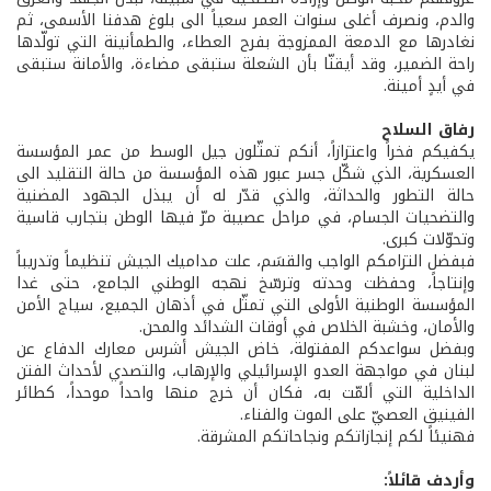
والدم، ونصرف أغلى سنوات العمر سعياً الى بلوغ هدفنا الأسمى، ثم
نغادرها مع الدمعة الممزوجة بفرح العطاء، والطمأنينة التي تولّدها
راحة الضمير، وقد أيقنّا بأن الشعلة ستبقى مضاءة، والأمانة ستبقى
في أيدٍ أمينة.
رفاق السلاح
يكفيكم فخراً واعتزازاً، أنكم تمثّلون جيل الوسط من عمر المؤسسة
العسكرية، الذي شكّل جسر عبور هذه المؤسسة من حالة التقليد الى
حالة التطور والحداثة، والذي قدّر له أن يبذل الجهود المضنية
والتضحيات الجسام، في مراحل عصيبة مرّ فيها الوطن بتجارب قاسية
وتحوّلات كبرى.
فبفضل التزامكم الواجب والقسَم، علت مداميك الجيش تنظيماً وتدريباً
وإنتاجاً، وحفظت وحدته وترسّخ نهجه الوطني الجامع، حتى غدا
المؤسسة الوطنية الأولى التي تمثّل في أذهان الجميع، سياج الأمن
والأمان، وخشبة الخلاص في أوقات الشدائد والمحن.
وبفضل سواعدكم المفتولة، خاض الجيش أشرس معارك الدفاع عن
لبنان في مواجهة العدو الإسرائيلي والإرهاب، والتصدي لأحداث الفتن
الداخلية التي ألمّت به، فكان أن خرج منها واحداً موحداً، كطائر
الفينيق العصيّ على الموت والفناء.
فهنيئاً لكم إنجازاتكم ونجاحاتكم المشرقة.
وأردف قائلاً: