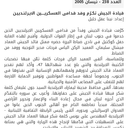
العدد 238 - نيسان 2005
قيادة الجيش تكـرّم وفد قدامى العسكريـــــين الايـرلنـدييـن
إعداد: نينا عقل خليل
كرّمت قيادة الجيش وفداً من قدامى العسكريين الايرلنديين الذين
خدموا في جنوب لبنان في إطار القوات الدولية. وأقيم لهذه الغاية
حفل كوكتيل في نادي ضباط اليرزة حضره ممثل قائد الجيش العماد
ميشال سليمان، العميد الركن الياس فرحات مدير التوجيه ووفد من
الضباط.
وللمناسبة، ألقى العميد الركن فرحات كلمة ثمّن فيها تضحيات
الكتيبة الايرلندية والتي بلغ عدد شهدائها 47، وأكد لهم تقدير
العماد قائد الجيش لدورهم ولمهماتهم الإنسانية التي نفذوها في
الجنوب، وخصوصاً لجهة مساعدة المواطنين وتوفير الحماية اللازمة
لهم للتغلب على المصاعب الأمنية والحياتية.
بعدها، ألقى محافظ مدينة ليمارك الايرلندية السيد جون غليغان كلمة
شكر فيها قيادة الجيش على حفاوتها، وأعرب عن سروره بالتقدّم
الذي أحرزه لبنان في مجال إعادة البناء والإعمار وتحرير الأراضي
المحتلة، مبدياً تعاطفه التام مع أهالي الجنوب الذين عانوا من
العدوان الإسرائيلي. وبدوره، ألقى رئيس الرابطة الثقافية اللبنانية -
الايرلندية المهندس علي يونس كلمة شكر فيها العماد قائد الجيش
على التسهيلات التي قدّمها لإنجاح هذه الزيارة والتي هي بمثابة
تكريس للصداقة بين الشعبين اللبناني والايرلندي.