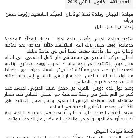
العدد 403 - كانون الثاني 2019
قيادة الجيش وبلدة نحلة تودّعان المجنّد الشهيد رؤوف حسن
يزبك
إعداد: نينا عقل خليل
شيّعت قيادة الجيش وأهالي بلدة نحلة – بعلبك المجنّد (الممددة
خدماته) رؤوف حسن يزبك الذي استشهد متأثرًا بجراحه، بعد تعرّضه
لإصابةٍ في أثناء تأديته مهمة حفظ أمن في مدينة بعلبك.
انطلق موكب التشييع من مستشفى دار الأمل الجامعي، في اتجاه
منزل ذوي الشهيد في بلدة نحلة – بعلبك، ووفد عسكري برئاسة
العميد الركن حمد حيدر ممثّلًا قائد الجيش العماد جوزاف عون، وضباط
من لواء المشاة السادس. وقد شارك في التشييع إلى جانب عائلة
الشهيد وعدد كبير من الأهالي.
وعند دوار بلدة دورس، بالقرب من مدخل بعلبك الجنوبي، احتشد عدد
كبير من المواطنين في وقفة تضامنية مع الجيش اللبناني تحت شعار
«شهداء الغدر شهداء الجيش اللبناني»، وحُمل نعش الشهيد على
الأكتاف، وصدحت الأغاني الوطنية في الساحة.
بعدها أُقيمت الصلاة على جثمان الشهيد في حسينية البلدة، وتمّ
تقليده أوسمة الحرب والجرحى والتقدير العسكري من الدرجة البرونزية.
كلمة قيادة الجيش
ألقى العميد خالد زيدان ممثّلًا وزير الدفاع الوطني يعقوب رياض