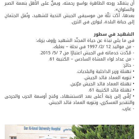
أن يتغمّد روحه الطاهرة بواسع رحمته، ويمنَّ على الأهل بنعمة الصبر
والسلوان».
بعدها، أدّت ثلّة من موسيقى الجيش التحية للشهيد، ونُقل الجثمان
إلى جبانة البلدة، ليوارى في الثرى.
الشهيد في سطور
في ما يلي نبذة عن حياة المجنّد الشهيد رؤوف يزبك:
- من مواليد 12 /2/ 1997 في نحلة – بعلبك.
- مُدّدت خدماته في الجيش اعتبارًا من 7 /5/ 2015.
- من عداد لواء المشاة السادس – الكتيبة 61.
- حائز:
• تهنئة وزير الداخلية والبلديات.
• تنويه العماد قائد الجيش.
• تهنئة العماد قائد الجيش مرّتين.
• تهنئة قائد الكتيبة 61.
• رُقّي إلى رتبة أعلى بعد الاستشهاد، ومُنح أوسمة الحرب والجرحى
والتقدير العسكري، وتنويه العماد قائد الجيش.
- عازب.