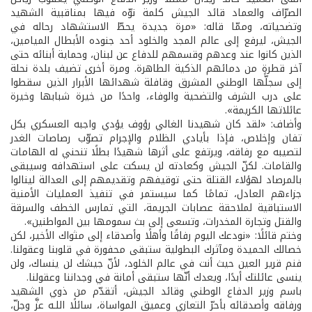
الصرّاف والعماد قائد الجيش كلمة نوّه فيها بمناقبية الشهيد
وتضحياته، وممّا قاله: «مرة جديدة يحطّ الاستشهاد رحاله في
الجيش، ليرفع إلى عالم المجد والخلود أحد جنوده الأبطال الميامين،
الذين كانوا عند وعدهم وقسمهم للدفاع عن لبنان، وحماية أبنائه حتى
آخر قطرةٍ من دمائهم الذكية الطاهرة. ومرة أخرى تضيف بلدة نحلة
إلى سجلّها الوطني المشرق وقافلة شهدائها الأبرار الذين سقطوا
على درب الشرف والتضحية والوفاء، واحدًا من خيرة شبابها وخيرة
عائلاتها الكريمة».
وأضاف: «لقد كان شهيدنا الغالي رؤوف يؤدي واجبه العسكري بكل
تفان وإخلاص، فإذا بأيادي الظلام والإجرام تصوّب رصاصات الغدر
لتصيبه مع رفاقه، ويرتفع على أثرها شهيدًا بطلًا تنحني له الهامات
والقامات. لكنّ الجيش وكعادته لن يسكت على استهدافه وسيبقى
بالمرصاد لهؤلاء القتلة حتى توقيفهم وتقديمهم إلى العدالة لينالوا
جزاءهم العادل، تمامًا كما سيستمر في تنفيذ العمليات الأمنية
الاستباقية لملاحقة عصابات الجريمة، التي تمارس الخطف والسرقة
والقتل وتجارة المخدرات، وتسعى إلى بث سمومها بين المواطنين».
وختم قائلًا: «نودعك اليوم رفاقًا وأهلًا وأصدقاء إلى مثواك الأخير، لكن
خصالك الحميدة ومآثرك البطولية ستبقى محفورة في قلوبنا وعقولنا.
فنم قرير العين حيث أنت في عالم الخلود، لأنّ جيشك لن ينساك، ولن
ينسى عائلتك أبدًا، ويعدك أنّها ستبقى أمانة في وجداننا وعقولنا.
باسم وزير الدفاع الوطني وقائد الجيش، أتقدّم من ذوي الشهيد
ورفاقه وأصدقائه بأحرّ التعازي وعميق المواساة، سائلًا اللـه عزَّ وجلّ،