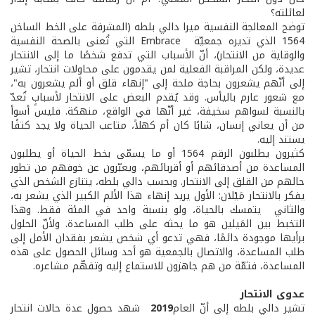
لعائلته؟
توضح المعالجة النفسية ميرا دالي بلطه (المشرفة على الخط الساخن
1564 الذي تديره جمعيّة Embrace التي تُعنى بالصحة النفسية
والوقاية من الانتحار)، أنّ الأسباب التي تدفع شخصًا ما إلى الانتحار
عديدة، ولكن المراقبة الفعلية لمن يقدمون على محاولات انتحار، تشير
إلى أنّهم يشعرون بحاجة ملحة إلى "إنهاء قلق أو ألم يشعرون به"،
مع شعور عارم باليأس. وقد يُقدم البعض على الانتحار لأسبابٍ تُعدّ
بالنسبة لسواهم سخيفة، غير أنّها في الواقع، منهكة. فليس أسوأ
من أن يعاني إنسان، شابًا كان أم كهلاً، متاعب الحياة ولا يجد كتفًا
يستند إليه.
كثيرون يطلبون الرقم 1564 أو ما يسمّى بخط الحياة أو يطلبون
المساعدة من أصدقائهم أو أقربائهم، ويعبّرون عن خوفهم من تطور
حالهم من القلق إلى الانتحار. وبحسب دالي بلطه، يتنازع الشخص الذي
يفكر بالانتحار مَيْلان: الأول يريد إنهاء هذا الألم الكبير الذي يشعر به،
والثاني يتمسك بالحياة، ولو بنسبة واحد في المئة فقط. وهذا
التخبط بين المَيلين هو ما يحثه على طلب المساعدة. ولأنّ الحلول
برأيها موجودة دائمًا، فهي تدعو أي شخص يشعر بفقدان الأمل إلى
طلب المساعدة، والاتصال بالجمعية هو أحد وسائل الحصول على هذه
المساعدة، فثمّة من هم جاهزون للاستماع إليه وتفهّم مشاعره.
عدوى الانتحار
تشير دالي بلطه إلى أنّ العام
2019
شهد حصول عدة حالات انتحار