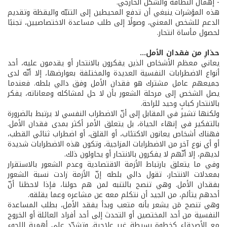
- إهمال النظافة والشكل الخارجي.
هذه المؤشرات ينبغي أن تدفع المحيطين إلى التنبّه واليقظة وتقديم
الدعم للشخص المعني، وصولًا إلى طلب مساعدة الاختصاصيين، تجنبًا
لحصول مأساة انتحار.
حذارِ من فقدان الأمل...
يعاني معظم الأشخاص الذين يفكرون بالانتحار أو يقدمون عليه، أحد
أنواع الاضطرابات النفسية العديدة والمختلفة بعوارضها، إلا أنّه لدى
جميعهم عامل مشترك هو فقدان الأمل وفق دالي بلطه. فعندما
يصل الشخص إلى مرحلة الشعور بأن لا حل لمشاكله ومعاناته، يفكر
بالانتحار كبابٍ وحيد للراحة.
ولكنها تشير في المقابل إلى أنّ الاضطراب النفسي لا يرتبط بالضرورة
بالتفكير في إنهاء الحياة، بل يتعلق الأمر أكثر بمدى فقدان الأمل.
فهناك أشخاص يعانون الاكتئاب، أو القلق، أو اضطراب ثنائي القطب،
أو أي نوع آخر من الاضطرابات المزاجية، وتكون هذه الاضطرابات شديدة
لديهم، إلا أنّهم لا يفكرون بالانتحار أو يحاولون ذلك.
وفي ما يتعلق بارتباط الأزمة الاقتصادية وعدم الشعور بالاستقرار
بمعدلات الانتحار، تقول دالي بلطه إنّ الأزمة زادت نسبة الشعور
بفقدان الأمل. وهي تنصح بالتنبه لمن هم حولنا، فإذا لاحظنا أنّ
أحدهم يتألم، من الجيد أن نتكلم معه عن مشاعره وعما يقلقه.
وهي تنصح مَن يشعر بأنه متعب وبدأ يفقد الأمل، بطلب المساعدة
النفسية من أحد المختصين أو التحدث إلى أحد أفراد العائلة أو الخروج
مع الأصدقاء كخطوة بسيطة غير علاجية. وتشدّد على أهمية اللجوء