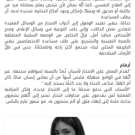
إلى العلاج النفسي، كما أنّه يمكن لأي شخص يعلم بمعاناة فرد من
عائلته أو صديق له ويشكّ بإمكان وجود أفكار انتحارية شديدة لديه، أن
يطلب المساعدة.
ختامًا، يبقى تقييد الوصول إلى أدوات الانتحار من الوسائل المفيدة
لتفادي بعض الحالات، وإلى جانب التوعية في وسائل الإعلام، ومنح
الأشخاص منافذ أمل، فإنّ التخلص من الوصمة السلبية المتعلقة
بالصحة النفسية والتشجيع على طلب مساعدة الاختصاصيين تبقى
الطريقة المثلى لبناء مجتمع أكثر راحة واطمئنانًا، حتى في ظلّ
الأزمات المتلاحقة
أرقام
"يُقدم البعض على الانتحار لأسبابٍ تُعدّ بالنسبة لسواهم سخيفة، غير
أنّها في الواقع منهكة. فليس أسوأ من أن يعاني إنسان، شابًا كان
أم كهلاً، متاعب الحياة ولا يجد كتفًا يستند إليه."
"الأسباب التي تدفع شخصًا ما إلى الانتحار عديدة، ولكن المراقبة
الفعلية لمن يقدمون على محاولات انتحار، تشير إلى أنّهم يشعرون
بحاجة ملحة إلى إنهاء قلق أو ألم يشعرون به، مع شعور عارم باليأس.