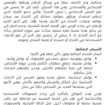
متتالية، وتم الكشف عنها في وسائل الإعلام وربطها بالوضعين
الاجتماعي والاقتصادي. وفي هذا السياق، تلفت إلى ما يسمى في
علم النفس الاجتماعي بـ"عدوى الانتحار" والتي تدفع الأفراد الذين
لديهم استعداد ويمرّون بمواقف مماثلة إلى الانتحار بعد سماع
مواقف وحوادث الانتحار في الأخبار. وفيما عوّلت على الدور الكبير
للإعلام في زيادة الوعي حول أهمية الصحة النفسية، وعدم النظر إلى
من يتابع علاجًا نفسيًا نظرة سلبية، شدّدت على ضرورة التعامل بذكاء
مع أخبار الانتحار، إذ لا ينبغي أن يتضمن نقل الخبر أي صور للأدوات
المستخدمة في الانتحار أو مسرحه أو وصية الشخص وصورته.
الأسباب الشائعة
أسباب الانتحار الشائعة وفق دالي بلطه هي الآتية:
عوامل بيولوجية، تتعلق بتغير في الهرمونات أو عوامل وراثية.
عوامل نفسية، تتعلق بمهارات التأقلم ومدى مرونة الأشخاص،
إضافة إلى نمط تعلّقهم بالآخرين، ومدى تعرّضهم لصدمات
خلال حياتهم.
عوامل اجتماعية، تتعلق بقدرة وصول الشخص إلى الحاجات
الأساسية مثل المأكل والمسكن والشعور بالأمان، وهي الأمور
التي يفتقدها العديد من الأشخاص حاليًا في لبنان.
تؤدي هذه العوامل بالتأكيد إلى زيادة الضغوطات الاقتصادية
والاجتماعية التي تؤثر على الصحة النفسية عبر تفاعلها مع حالات
نفسية سابقة أو ضغوطات أخرى، مثل الحالة المزاجية، والمستويات