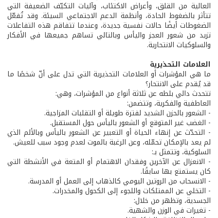
العالية من القلق، وأعراض الاكتئاب، وآليات التكيّف الضعيفة التي
تتأثر بالضغوط الحادة، وأنظمة الدعم الاجتماعي السيئة. وقد تُفعّل
الضغوطات أيضًا حالات نفسية جديدة، وعندما تتفاقم هذه التفاعلات
تزيد من شعور العجز واليأس وبالتالي تساهم جميعها في الأفكار
والسلوكيات الانتحارية.
العلامات التحذيرية
ما هي المؤشرات أو العلامات التحذيرية التي تدل على أنّ شخصًا ما
قد يُقدم على الانتحار؟
تتحدث دالي بلطه عن ثلاثة أنواع من المؤشرات، وهي:
العاطفية والفكرية، وتتضمن:
- الشعور بالحزن الشديد لفترة طويلة أو التقلبات المزاجية.
- الغضب غير المتوقع أو الشعور باليأس حول المستقبل.
- التحدّث عن إنهاء الحياة أو التعبير عن الشعور باليأس وبالألم الذي
لم يعد بالإمكان تحمّله، وعن الرغبة بالموت لعدم وجود سبب للعيش.
السلوكية، وتتمثل بـ:
- الانعزال عن الآخرين وفقدان الاهتمام أو المتعة في الأنشطة التي
كان يستمتع بها سابقًا.
- الانسحاب من الروتين اليومي كالذهاب إلى العمل أو المدرسة.
- التخلي عن الممتلكات واللجوء إلى الكحول والمخدرات.
الجسدية، وتظهر من خلال:
- تغيرات في الوزن والشهية.