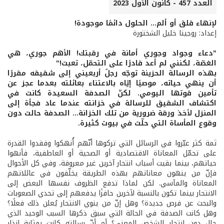
العدد 457 - كانون الأول 2023
لإنهاء قلق أو ألم... الحلول دائمًا موجودة!
إعداد: روجينا خليل الشختورة
"دعاء وجواد وجوري أمانة في رقبتك! الأهم جوري، هي
الغصّة، لكنني لم أعد قادرًا على التحمّل، تعبت!"
بهذه الرسالة الحزينة توجّه رجلٌ أربعيني إلى شقيقه مقررًا
أن ينهي حياته، موصيًا إيّاه بالاعتناء بعائلته بعدما عجز عن
تأمين قوتها اليومي. لكنّ الصدفة السعيدة كانت في
اكتشاف الشقيق للرسالة في خزانته عندما عاد فجأة إلى
المنزل لأخذ ورقة ضرورية من تلك الخزانة... الصدفة حالت دون
وقوع المأساة التي حلّت في بيوت كثيرة.
ثمة كثر عبّروا في الرسائل التي تركوها أنّهم أُنهكوا وفقدوا القدرة
على تحمّل المعاناة الاقتصادية أو الصحية أو العاطفية، فأنهوا
حياتهم، بينما بقيت أسباب انتحار آخرين غير معروفة، وفي كل الأحوال
فإنّ من ينهون معاناتهم بهذه الطريقة يخلّفون في عائلاتهم
المعاناة والمآسي. لكن لماذا تدفع الظروف نفسها البعض إلى
الانتحار بينما تكون بالنسبة لآخرين حافزًا يدفعهم إلى تحدي الصعوبات
والبحث عن فرص جديدة؟ وهل إنّ من ينوي الانتحار يُعلن ذلك فعلًا؟
وهل كانت الصدفة في الحالة التي سبق ذكرها السبب الوحيد الذي
حال دون انتحار الشخص المعني؟ أم أنّ رسالته كانت بمثابة إنذار