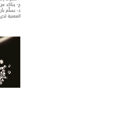
ج- يتأكد من
د- يسلّم بأ
المعنية لدى