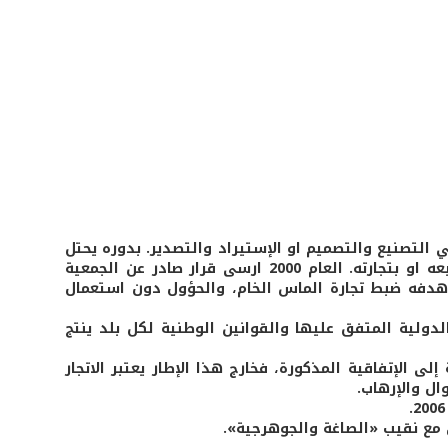
 التصنيع والتصميم او الإستيراد والتصدير. بدوره يحتل
الماس الخام موقعاً محورياً في قطاع المجوهرات سواء في ما يتعلق بتصنيعه او بتجارته. العام 2000 ارسى قرار صادر عن الجمعية
 هدفه ضبط تجارة الماس الخام، والحؤول دون استعمال
دولية المتفق عليها والقوانين الوطنية لكل بلد ينتج
 الإتفاقية المذكورة، فخارج هذا الإطار يعتبر الاتجار
ل والإرهاب.
 مع نقيب «الصاغة والجوهرجية».