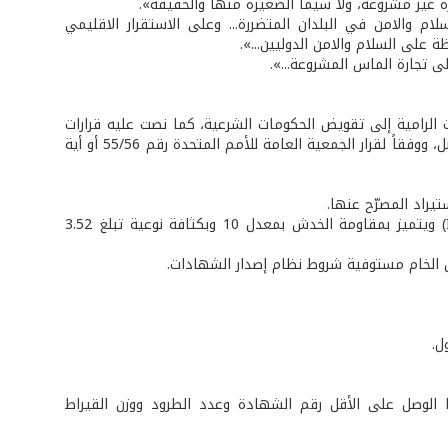
رة غير مشروعة، ولا سيما الصغيرة منها والخفيفة».
م والامن في البلدان المتضررة... وعلى الاستقرار الاقليمي
 على السلام والامن الدوليين...».
ى تجارة الماس المشروعة...».
الرامية إلى تقويض الحكومات الشرعية، كما نصت عليه قرارات
مجلس الأمن الدولي ذات الصلة أو أية قرارات مشابهة أخرى قد يعمل بها في المستقبل، ووفقاً لقرار الجمعية العامة للأمم المتحدة رقم 55/56 أو أية
تيراد المصرّح عنها.
• الماس: معدن طبيعي يحتوي على كربون مبلور ضمن نظام المقاييس الدولية (ISO) ويتميز بمقاومة الخدش بمعدل 10 وبكثافة نوعية تبلغ 3.52
 الخام مستوفية شروط نظام إصدار الشهادات.
ل.
الوصل على الأقل رقم الشهادة وعدد الطرود ووزن القيراط