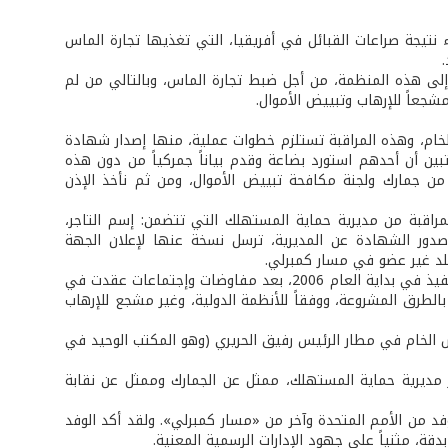
تيجة صراعات القبائل في أفريقيا، التي تغذيها تجارة الماس
إلى هذه المنظمة، من أجل ضبط تجارة الماس، وبالتالي من لم
مشجعاً للإرهاب وتبييض الأموال.
الخام، وهذه المراقبة تستلزم خطوات عملية، منها إصدار شهادة
 تبين أن أحدهم استورد بضاعة وقدم بياناً جمركياً من دون هذه
 من جمارك ولجنة مكافحة تبييض الأموال، ومن ثم نأخذ الإذن
لمراقبة من مديرية حماية المستهلك التي تتضمن: إسم التاجر،
صدور الشهادة عن المديرية، ترسل نسخة عنها لإعلان الجهة
بلد غير عضو في مسار كمبرلي.
وأضاف السيد فليفل: إنضم لبنان إلى مسار كمبرلي في 20 أيلول العام 2005 وكان التنفيذ في بداية العام 2006، بعد مفاوضات وإجتماعات عقدت في
بالطرق المشروعة، ووفقاً للأنظمة الدولية، وغير مشجع للإرهاب
الخام في مطار الرئيس رفيق الحريري (وهو المكتب الوحيد في
 مديرية حماية المستهلك، ممثل عن الجمارك وممثل عن نقابة
 وفد من الأمم المتحدة وآخر من «مسار كمبرلي». ولقد أكد الوفد
بدقة، مثنياً على جهود الإدارات الرسمية المعنية.