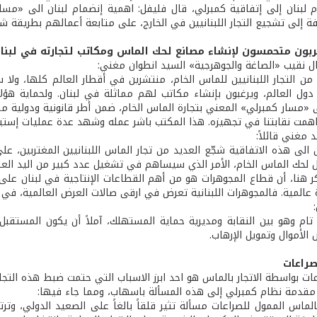
 لبنان إلى إتفاقية كمبرلي، قال فليفل: اهمية إنضمام لبنان الى «مس
فة إلى تشجيع التجار اللبنانيين في الخارج، على متابعة أعمالهم بطريقة شر
ربون متحمسون لإنشاء مصانع لحك الماس ومكاتب لتجارته في لبنا
 نقيب «الصاغة والجوهرجية» السيد انطوان مغني:
من التجار اللبنانيين للماس الخام، منتشرين في أقطار العالم كلها، ولا س
ل العالم، ويرغبون بإنشاء مكاتب لهم مماثلة في لبنان. ولحماية هؤلا
ى «مسار كمبرلي» المعني بتجارة الماس الخام، ضمن أطر قانونية ودولي
اهمت نقابتنا في تجهيزه. هذا المكتب باشر عمله وشهد عدة عمليات إستير
 مغني قائلاً:
ن الى هذه الاتفاقية شجّع العديد من تجار الماس اللبنانيين المغتربين، 
 لحك الماس الخام، الأمر الذي سيساهم في تشغيل عدد كبير من اليد العامل
المية. فالمجوهرات اللبنانية تعرض في ارقى صالات العرض العالمية، في س
ام وهو بين النقابة ومديرية حماية المستهلك، آملاً أن يكون المستقبل زاه
الأموال وتمويل الإرهاب.
صراعات
ات بواسطة الاتجار بالماس هو احد ابرز الاسباب التي حتمت ضبط هذه التجا
قدمة نظام كمبرلي إلى هذه المسألة باسهاب، ومما جاء فيها:
بالماس الممول للصراعات مسألة تثير قلقاً بالغاً على الصعيد الدولي، وترت