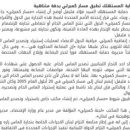
ية المستهلك تطبق مسار كمبرلي بدقة متناهية
 حماية المستهلك السيد فؤاد فليفل أوضح أن إنشاء «مسار كمبرلي» جاء ن
 وبناء على قرار إتخذته الأمم المتحدة لضبط هذه التجارة بين الدول والأفراد.
سار كمبرلي» الدول التي تنتج الماس الخام أو تتعاطى تجارته للإنضمام 
حظر عليه الإتجار بهذه المادة الثمينة، وتكون تجارته غير مشروعة، ويعتبر 
 فليفل:
 إتفاقية كمبرلي، مراقبة الدول الاعضاء لعمليات إستيراد وتصدير الماس 
بلة للتزوير، يذكر عليها عبارة «إن البضاعة المذكورة هي:.....». وفي حال
جأ مديرية حماية المستهلك فوراً لحجز البضاعة وإبلاغ الجهات المختصة
د احد التجار اللبنانيين تصدير الماس الخام، عليه الحصول على شهادة ا
هة التي سوف تتوجه اليها الشحنة، مواصفات البضاعة وقيمتها، وفور 
 «مسار كمبرلي» بها، علماً انه لا يمكن لأي تاجر تصدير الماس الخام الى 
ا. وبالتالي فإن لبنان بلد ناشط في عملية إستيراد الماس الخام وتصديره، 
ال.
بيق شروط «مسار كمبرلي»، تم إنشاء مكتب خاص باستيراد وتصدير الماس 
ذا المكتب «لجنة كمبرلي» المؤلفة من مدير عام وزارة الإقتصاد، مدير
جوهرجية في لبنان».
إلى انه في إطار متابعة التزام لبنان الاجراءات الخاصة بتجارة الماس زاره
ر كمبرلي» التزام الدولة اللبنانية تنفيذ الإجراءات المحددة في الاتفاقية 