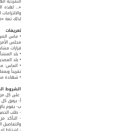
التمردية اله
«... لهذه ا
والالتزامات 
لذلك ثمة «ضر
تعريفات
• ماس الصرا
قرارات مشاب
• بلد المنشأ
• بلد المصدر
تقريباً وبمعام
• شهادة مسا
الشروط الم
على كل من ا
أ- يرفق كل 
ب- يقوم بالإ
- طلب الحصو
- التأكد م
والتفاصيل ال
- اشتراط إم