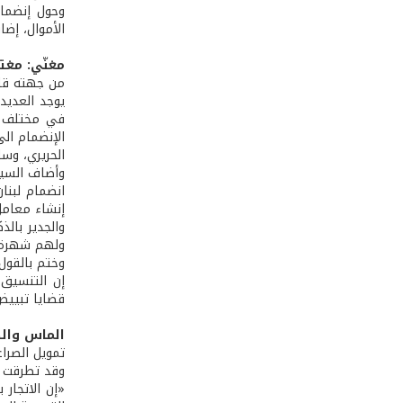
وحول إنضمام
الأموال، إضا
مغنّي: مغت
من جهته قال
يوجد العديد 
في مختلف دو
الإنضمام ال
الحريري، وس
وأضاف السيد
انضمام لبنا
إنشاء معامل
ولهم شهرة ع
وختم بالقول:
إن التنسيق ت
قضايا تبييض 
الماس وال
تمويل الصراع
وقد تطرقت م
«إن الاتجار 