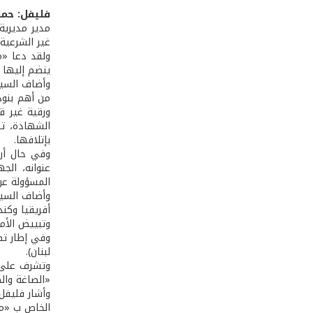
فليفل: حما
مدير مديرية
غير الشرعية،
ولقد دعا «م
ينضم إليها ي
وأضاف السيد
من أهم بنود
ورقية غير قا
الشهادة، تل
بإتلافها.
وفي حال أرا
عنوانه، الج
المسؤولة عن
أفريقيا وكند
وتبييض الأمو
وفي إطار تط
لبنان).
وتشرف على ه
«الصاغة وال
وأشار فليفل 
الخاص ب «مسا