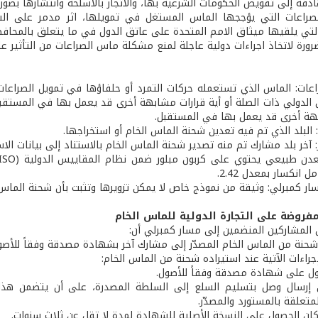
ادفة إلى تقويض الحكومات الشرعية بها، والاتجار بالاسلحة وانتشارها بصو
لصراعات التي يؤججها الماس المستغل في تمويلها، اثر مدمر على السلا
التي يلقيها ميثاق الامم المتحدة على عاتق الدول في ما يتعلق بالمحافظة
ورة لاتخاذ اجراءات دولية عاجلة لمنع مشكلة ماس الصراعات من التأثير عل
عات: الماس الذي تستعمله حركات التمرد أو حلفاؤها في تمويل الصراعات 
هة أخرى قد يعمل بها في المستقبل.
: البلد الذي تم فيه تعدين شحنة الماس الخام أو استخراجها.
: آخر بلد مشارك تم منه تصدير شحنة الماس الخام بالاستناد إلى بيانات الاس
ل انكسار بمعدل 2.42.
ر كمبرلي: وثيقة من نموذج خاص لا يمكن تزويرها وتثبت بأن شحنة الماس
فروضة على التجارة الدولية للماس الخام
لمشاركين المنضمين إلى مسار كمبرلي أن:
شحنة من الماس الخام المصدّر إلى مشارك آخر بشهادة مصدقة وفقاً للأصو
جراءات الآتية عند استيراده شحنة من الماس الخام:
ل على شهادة مصدقة وفقاً للأصول.
ن إرسال وصل بتسليم السلع إلى السلطة المصدرة، على أن يتضمن هذا 
متعلقة بالمستورد والمصدّر.
كان الحصول على النسخة الأصلية للشهادة لمدة لا تقل عن ثلاث سنوات.