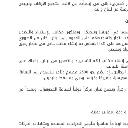
ار كمبرلي» هي في إبتعاده عن لائحة تشجيع الإرهاب وتبييض
عية من لبنان وإليه.
ن
يما في أفريقيا وبلجيكا... ويملكون مكاتب للإستيراد والتصدير
ء التجار وتشجيعهم على القدوم إلى لبنان، كان من الضروري
ة مشروعة. على هذا الاساس تم إنشاء مكتب خاص في مطار رفيق
اد وتصدير.
على إنشاء مكاتب لهم للاستيراد والتصدير في لبنان، وكذلك على
ة اللبنانية.
والجدير بالذكر هنا، أن قطاع المجوهرات هو من أهم القطاعات الإنتاجية في لبنان على الإطلاق، إذ يضم نحو 2500 مصمم وتاجر ينتسبون إلى النقابة،
ويسرا، وأميركا وفرنسا ودبي ومسقط والبحرين...
راً، ويصبح لبنان مركزاً دولياً لصناعة المجوهرات، وبعيداً عن
رة وفق معايير دولية.
بط ارتباطاً مباشراً بتأجيج الصراعات المسلحة ونشاطات الحركات