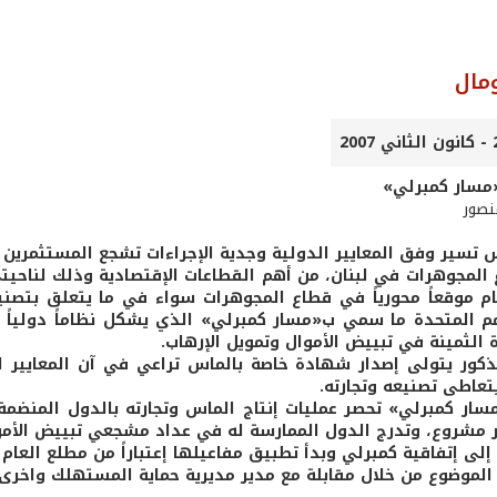
مال
مسار كمبرلي»
منصور
س تسير وفق المعايير الدولية وجدية الإجراءات تشجع المستثمرين
 المجوهرات في لبنان، من أهم القطاعات الإقتصادية وذلك لناحيتي
مم المتحدة ما سمي ب«مسار كمبرلي» الذي يشكل نظاماً دولياً
 الثمينة في تبييض الأموال وتمويل الإرهاب.
ذكور يتولى إصدار شهادة خاصة بالماس تراعي في آن المعايير ال
تعاطى تصنيعه وتجارته.
ار كمبرلي» تحصر عمليات إنتاج الماس وتجارته بالدول المنضمة إلى
 مشروع، وتدرج الدول الممارسة له في عداد مشجعي تبييض الأموا
إلى إتفاقية كمبرلي وبدأ تطبيق مفاعيلها إعتباراً من مطلع العام 2006.
الموضوع من خلال مقابلة مع مدير مديرية حماية المستهلك واخرى