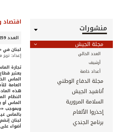
اقتصاد و
منشورات
العدد 259 - كانون الثاني 2007
مجلة الجيش
لبنان في «
العدد الحالي
إعداد: تريز 
أرشيف
تجارة الما
أعداد خاصة
يعتبر قطاع
مجلة الدفاع الوطني
العامة للأ
أناشيد الجيش
هذه المادة
النظام الم
السلامة المرورية
الماس أو ي
وبموجب «مس
إحذروا الألغام
بالماس غير
لبنان إنضم 
برنامج الجندي
أضواء على 