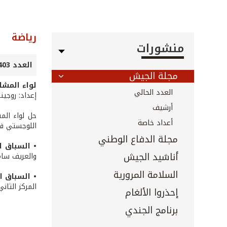
رياضة
منشورات
العدد 403 - كانون الثاني 2019
مجلة الجيش
لواء المشا
العدد الحالي
إعداد: روجين
أرشيف
حل لواء الم
أعداد خاصة
اللوجستي في 
مجلة الدفاع الوطني
• السباق ا
أناشيد الجيش
والعريف سام
السلامة المرورية
• السباق ا
المركز الثان
إحذروا الألغام
برنامج الجندي