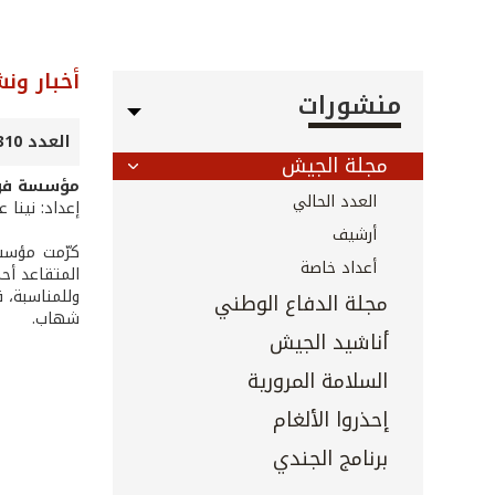
أخبار ون
منشورات
العدد 310 - نيسان 2011
مجلة الجيش
مؤسسة فؤاد
العدد الحالي
إعداد: نينا 
أرشيف
كرّمت مؤسسة
أعداد خاصة
المتقاعد أح
وللمناسبة، 
مجلة الدفاع الوطني
شهاب.
أناشيد الجيش
السلامة المرورية
إحذروا الألغام
برنامج الجندي