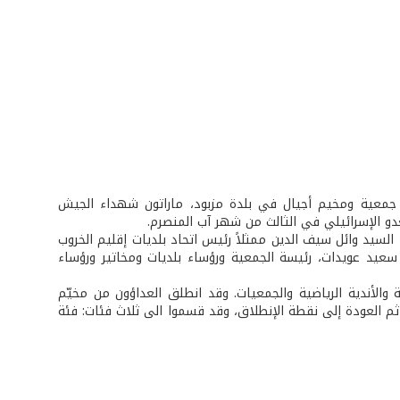
رة جمعية ومخيم أجيال في بلدة مزبود، ماراتون شهداء الجيش
دو الإسرائيلي في الثالث من شهر آب المنصرم.
، السيد وائل سيف الدين ممثلاً رئيس اتحاد بلديات إقليم الخروب
 سعيد عويدات، رئيسة الجمعية ورؤساء بلديات ومخاتير ورؤساء
الأجهزة الأمنية والأندية الرياضية والجمعيات. وقد انطلق العداؤون من مخيّم
لشوف ثم العودة إلى نقطة الإنطلاق، وقد قسموا الى ثلاث فئات: فئة