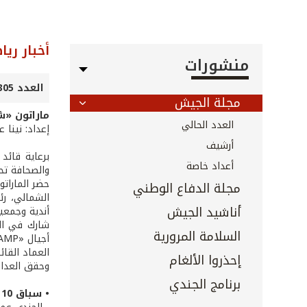
أخبار ريا
منشورات
العدد 305 - تشرين الثاني 2010
مجلة الجيش
ماراتون «ش
العدد الحالي
إعداد: نينا 
أرشيف
برعاية قائد
أعداد خاصة
والصحافة تح
حضر الماراتو
مجلة الدفاع الوطني
الشمالي، رئ
أناشيد الجيش
أندية وجمعي
السلامة المرورية
العماد القائ
إحذروا الألغام
وحقق العداؤو
برنامج الجندي
• سباق 10 كلم (فئة العماد القائد):