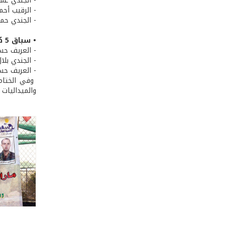
- الجندي عم
- الرقيب أحم
- الجندي حمز
• سباق 5 كلم (فئة الشهداء الأبرار):
- العريف حسي
- الجندي بلا
- العريف حس
وفي الختام،
والميداليات ل