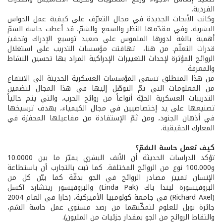
الفردية.
وكانت الأبحاث الجديدة في مجال التعرّف على كيفية عمل الحواس
البشرية، وفي مقدّمها النظر والسمع والشمّ، قد أعطت حاسة الشمّ
أهمية بالغة لدورها الملموس على صعيد توسيع الإدراك وتحفيز
قدرات التعلّم. من هنا، تهافتت مؤسسات التدريب على استغلال
الروائح المؤثرة لإحداث التغييرات الإدراكية المراد بها تحسين النشاط
والمعرفة.
من هذا المنطلق تسعى المؤسسات العسكرية الحديثة الى الانتفاع
من المعلومات التي تمّ التوصّل إليها في هذا المجال لتضمين
التدريبات العسكرية الحيّة أنواعاً من روائح الحرب، والتي يتم حالياً
تصنيعها على يد إختصاصيين في مجال الكيمياء، بهدف ترسيخها
في أذهان الجنود، ومن ثمّ الإستفادة من مفاعيلها المحفزة في
المعارك الحقيقية.
كيف تعمل حاسة الشمّ؟
تؤكد الدراسات الحديثة أن الأنف البشري يميّز ما بين 10.0000
و100.000 نوع من الروائح المختلفة. كما ثبت بالتجارب أن باستطاعة
الإنسان تمييز مصادر الروائح في الجو بدقّة كما بيّن كل من
البروفيسورة ليندا باك (Linda Pak) والبروفيسور ريتشارد آكسل
(Richard Axel) في جامعة كولومبيا الأميركية، (حازا في العام 2004
جائزة نوبل للعلوم لتمكّنهما من رصد مستوى عمل حاسة الشم،
والتقاط الروائح من الجو بمقدار جزئيات من المليون).