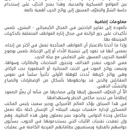
بين المواقع العسكرية والمدنية، وهذا يمنح التدرّب على إستخدام
حاسة الشمّ والتعرّف المسبق إلى روائح الحرب أهمية بالغة.
معلومات إضافية
بالعودة إلى تقارير الباحثين في المجال الكيميائي - البشري، نلمس
تأكيدات على دور الرائحة في مجال إثارة العواطف المتعلقة بالذكريات
المرتبطة بها.
وإذا ما أخذنا بالاعتبار أن العواطف المتأججة تعمل في أكثر من إتجاه،
بمعنى أنها قد تقود إلى تنشيط الأداء أو إلى الإحباط، نلمس بوضوح
أهمية التدريب المسبق على التعايش مع بيئة الحرب.
ففي الحروب تنفجر القذائف وتحترق الشاحنات والطائرات وسواها،
وتنبعث روائح الموت في الجثث المتناثرة أو المطمورة تحت الركام،
وهي روائح كريهة تُحدث للوهلة الأولى تأثيراً سلبياً في نفوس
المقاتلين والذين قد يواجهونها بأشكال من الإضطرابات والضياع
والتشتّت الذهني.
الاّ أن التعرّف المسبق إليها وإلى مصادرها من شأنه أن يعزّز الصمود
إنطلاقاً من تحديد مكامن الخطر واستهدافها.
في هذا السياق يؤكد العالم الأميركي روجير سميث رئيس المكتب
العسكري لإدارة «تقنيات تزييف البيئة» أن الإنسان كتلة حيّة تعمل
بتكامل وحدة الحواس، والجنود بشر يعملون وفق هذه النظرية، وهم
وإن تعقدت تقنيات الآليات التي يستخدمونها في الحروب، يسخّرون
حواسهم بالفطرة ويستعينون بطاقاتهم الفردية الكامنة في عمليات