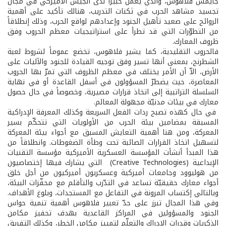
جايمس فلاهوس، والذي يعمل خبيراً لدى الجيش الأميركي في مجال
تجسيد مشاهد الحرب في ثكنات التدريب، هنالك تأكيد على أهمية
الروائح على صعيد تأهيل الجنود وإعدادهم لواقع الحرب، وذلك إنطلاقاً
من التطوّرات التي قد تطرأ على استراتيجيات معظم الحروب وفق
ظروف المعارك.
فالحروب التقليدية، كما يشير فلاهوس، تخضع عموماً لشروط لعبة
الشطرنج، بمعنى أنها تسير وفق توجيه القيادة للجنود والآليات على
الأرض، الاّ أن الأمر يختلف في معظم الظروف التي تمرّ بها الحروب
المعاصرة، حيث يضطرّ المسؤولون في أسفل القاعدة أو في نهاية
السلسلة التراتبية إلى اتخاذ قرارات مصيرية، وخصوصاً في حال حصول
معارك في بيئات مدنيّة مجهولة المعالم.
في حال كهذه تصبح ردات الفعل السريعة وكذلك المعرفة الإدراكية
المسبقة بمضامين بيئة الحرب من الأولويات التي تتحكّم بسير
المعركة، ومن هنا أهمية التعايش المسبق مع أجواء بيئة المعركة
لتسهيل اتخاذ القرارات الصائبة تحت وطأة الضغوطات. وانطلاقاً من
هذا المبدأ أنشأت المؤسسة العسكرية الأميركية مؤسسة التقنيات
الإبداعية (Creative Technologies) التي يشارك فيها إختصاصيون
من هوليوود وجامعات أميركية وعسكريون أميركيون من أجل خلق
أجواء معارك حقيقيّة تساعد في التدّرب والتأقلم مع محفّزات البيئة،
وبالتالي إكتساب المرونة في التفاعل مع المستجدات، وبلوغ الأهداف.
وفي هذا المجال تبرز على حدّ تعبير فلاهوس أهمية تنمية حواس
الجنود والمسؤولين في المراكز القاعدية بهدف تحفيز مكامن
الذكريات وقدرات الإدراك والتعلّم لتمييز مكامن الخطر، وكذلك التفريق