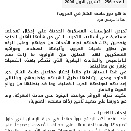
العدد 256 - تشرين الأول 2006
ما هو دور حاسة الشمّ في الحروب؟
إعداد: غريس فرح
تحرص المؤسسات العسكرية الحديثة على إدخال تعديلات
مستمرة على أساليب التدريب التي من شأنها تأهيل الجنود
وتحصين ردّات فعلهم تجاه الأحداث من حولهم. وعلى الرغم
من تطوّر تقنيات الحروب وآلياتها المعقدة، ومواكبة
العسكريين لهذا التطوّر، فإن الأولوية ما زالت تُمنح
للأحاسيس والطاقات البشرية التي تتحكَّم بهذه التقنيات
وتعزّز من فعاليتها.
في هذا السياق يتم حالياً إختبار مفاعيل حاسة الشمّ لدى
الجنود ومدى إرتباطها بطرق تأهيلهم وتعليمهم، وبالتالي
إعدادهم لمواجهة الحرب الفعلية، وما قد يتخللها من روائح
الموت والدمار.
فكيف تحرّك الروائح عواطف الجنود على ساحة المعركة، وما
هو دورها على صعيد تأجيج ردّات فعلهم العفوية؟
إحداث التغييرات
منذ القدم أدّت الروائح دوراً مهماً في حياة الإنسان الذي حاول
تصنيعها والاستفادة منها على مختلف الأصعدة، وخصوصاً على
صعيد إنعاش الأجواء ورفع المعنويات وتحريك الأحاسيس والقدرات