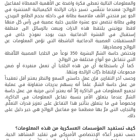
والمعلومات التالية تعطي فكرة واضحة عن الأهمية المعطاة لمفاعيل
الروائح: فعندما نتنفّس، تسير ذرات الرائحة الكيميائية المنتشرة في
الجو عبر فتحتي الأنف ملامسة بطانة في داخله بحجم الطابع البريدي،
وهي بطانة تتضمن نحو عشرة ملايين خلية عصبية في رأس كل منها
لاقط بروتيني يلتقط هذه الذرات ويبعث بالرسائل الى منطقة
إستقبال في القشرة الدماغية حيث يوجد نموذج خاص في
المستقبلات العصبية الدماغية الناشطة التي تؤمن المعلومات عن
الروائح ومصادرها.
وتحتضن حاسة الشمّ البشرية 350 نوعاً من الخلايا العصبية اللاّقطة
التي تتفاعل مع أنواع مختلفة من الروائح.
كما أن باستطاعة أي من هذه الخلايا أن تعمل منفردة أو ضمن
مجموعات لإلتقاط ذرّات الرائحة وبثها.
وحسب آخر التقارير، فإن عمل حاستي السمع والنظر يعتبر أقل تعقيداً
من عمل حاسة الشمّ. علماً أنه يسهم بدرجات متفاوتة في عملية
تجميع المعلومات في الذاكرة إلاّ أنه يعتبر أدنى مرتبة من عمل حاسة
الشمّ عندما يتعلق الأمر بنسبة تفاعل المعلومات في الذاكرة،
وخصوصاً في ما يتعلق بتأثير هذا التفاعل على تعزيز قدرات التعلّم.
والتجارب التي مرّ بها معظمنا مع مفاعيل الروائح هي خير دليل على
ذلك.
كيف تستفيد المؤسسات العسكرية من هذه المعلومات؟
حسب تقرير أعدّه الإختصاصي الأميركي في تقليد المشاهد الحية،