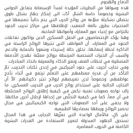
الدفاع والهجوم.
هذه وسواها من النظريات المؤيدة لمبدأ الإستعانة بتفاعل الحواس
البشرية وخصوصاً حاسة الشمّ، أدّت الى إبتكار جهاز بشكل طوق
يتضمّن تشكيلة منوّعة من روائح الحرب التي يتم حالياً تصنيعها في
المختبرات بطرق بالغة التعقيد، لإطلاقها في مراكز تدريب الجنود
بالتزامن مع إحياء صور المعارك وأصواتها الصاخبة.
وهنا يؤكد الإختصاصيون في الحقل العسكري الذين يواكبون تفاعلات
الجنود في المعارك، أن العواطف التي تثيرها الروائح الراسخة في
الذاكرة لحظة إنبعاثها، تخلق حالة إسترخاء وشعوراً بالحماية والدعم.
والسبب أن الخبرات الشخصية المرتبطة بروائح معيّنة تهدئ الأدمغة
المضطربة في لحظات العنف وتعزز الذكاء والمعرفة باتخاذ المبادرات.
وفي تجارب أجريت على جنود أميركيين في إحدى ثكنات التدريب، تمّ
التأكد من أن قدرة معظمهم على التعلّم ترتفع في أثناء تأجج
عواطفهم، وخصوصاً لدى تعريضهم لروائح تثير ذكرياتهم. الاّ أن
التجارب الحالية على استخدام روائح الحرب في التدريب العسكري، ما
زالت تواجه صعوبات تقنية تكمن في كيفية إطلاق الروائح المختلطة
في آن معاً، كما في كيفية التخلّص من إحداها لإحلال أخرى مكانها.
ولا يخفى على أحد الصعوبات التي تواجه الكيميائيين في مجال
تحضير الروائح وربطها بمصادرها الطبيعية.
على كلٍ، فالآمال الواعدة التي تعزّزها التجارب في هذا المجال
تستحق الجهود المبذولة لتعزيز الاستفادة من القدرات البشرية
الكامنة في الحروب المعاصرة.