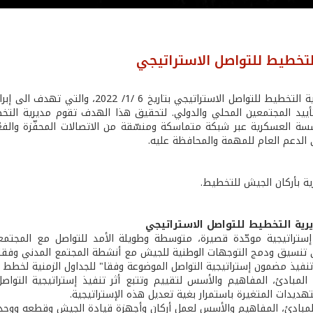
لتخطيط للتواصل الاستراتيجي
أنشئت مديرية التخطيط للتواصل الاسترا
ييد المجتمعين المحلي والدولي. لتحقيق هذا الهدف تقوم مديرية التخ
ة العسكرية عبر شبكة متماسكة ومنسّقة من الاتصالات المحفّزة والفعّال
الدعم العام للمهمة والمحافظة عليه.
ية بأركان الجيش للتخطيط.
رية التخطيط للتواصل الاستراتيجي
راتيجية موحّدة قصيرة، متوسطة وطويلة الأمد للتواصل مع المجتمعين
ى تنسيق ودمج التوجهات الوطنية للجيش مع أنشطة المجتمع المدني وفقا"
تنفيذ مضمون إستراتيجية التواصل الموضوعة وفقا" للجداول الزمنية لخطط ا
بادئ، المفاهيم والأسس لتقييم وتتبع أثر تنفيذ إستراتيجية التواصل
تهديدات المتغيرة باستمرار بغية تعديل هذه الإستراتيجية.
بادئ، المفاهيم والأسس لعمل أركان وأجهزة قيادة الجيش وقطعه ووحداته