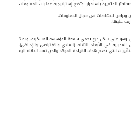
ج‌- تضع المبادئ، المفاهيم والأسس لتحليل بيئة المعلومات (Information Environment) المتغيرة باستمرار، وتضع إستراتيجية عمليات المعلومات
 وتزامن للنشاطات في مجال المعلومات.
مة عليها.
صل. وهو على شكل درع يحمي سمعة المؤسسة العسكرية، ويصدّ
المديرية في الأبعاد الثلاثة (المادي والافتراضي والإدراكي).
تأثيرات التي تخدم هدف القيادة الموحّد والذي تمت الدلالة اليه