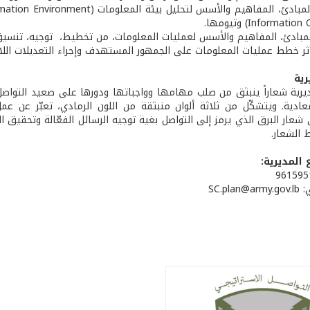
بادئ، المفاهيم والأسس لعمليات المعلومات، من تخطيط، توجيه، تنسيق
ثر خطط عمليات المعلومات على الجمهور المستهدف وإجراء التعديلات اللاز
رية
يرية شعاراً ينبثق من صلب مهامها وواجباتها ودورها على صعيد التوا
معادية. ويتشكّل من ثلاثة ألوان منبثقة من اللون الرمادي، تعبّر عن عمل 
 شعار البرق الذي يرمز إلى التواصل بغية توجيه الرسائل الفعّالة وتحقيق ال
 الشعار.
المديرية:
SC.pl