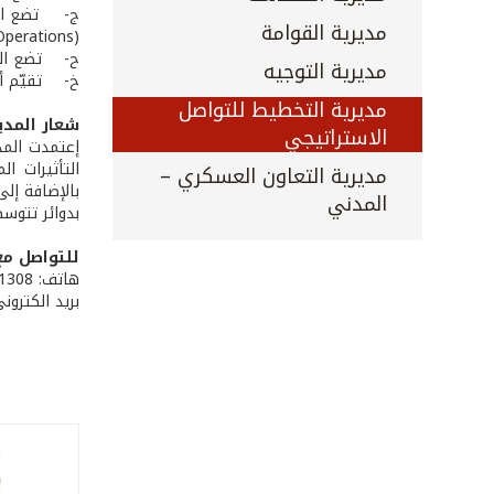
مديرية القوامة
(Information Operations) وتيومها.
ح‌- تضع الم
مديرية التوجيه
خ‌- تقيّم أ
مديرية التخطيط للتواصل
شعار المدي
الاستراتيجي
إعتمدت المد
التأثيرات ال
مديرية التعاون العسكري –
بالإضافة إلى
المدني
بدوائر تتوسط
للتواصل مع 
هاتف: 9615951308
بريد الكتروني: an@army.gov.lb