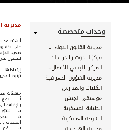
مديرية ا
وحدات متخصصة
مديرية القانون الدولي...
على ثقة وتأ
صعيد المؤسس
مركز البحوث والدراسات
للحصول على 
المركز اللبناني للأعمال...
إرتباطها
ترتبط المدير
مديرية الشؤون الجغرافية
الكليات والمدارس
مهمّات مدي
موسيقى الجيش
أ‌- تضع إست
بالإضافة ال
الطبابة العسكرية
ب‌- تتتبّع 
ت‌- تضع الم
الشرطة العسكرية
التحديات وال
مديرية الهندسة
ث‌- تضع الم