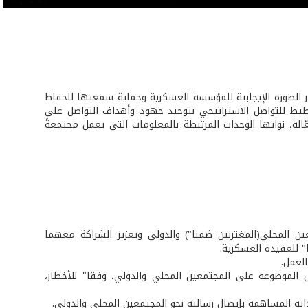
تيجي بتاريخ 6 /1/ 2022، والتي تهدف الى إبراز الصورة الإيجابية للمؤسسة العسكرية وحماية سمعتها للحفاظ
طيط للتواصل الاستراتيجي بتوحيد جهود وأهداف التواصل على
ة، نواتها الوحدات المرتبطة بالمعلومات التي تعمل مجتمعةً
 المحلي(المغتربين ضمنا") والدولي وتعزيز الشراكة معهما
 للعقيدة العسكرية.
لعمل.
 الموضوعة على المجتمعين المحلي والدولي، وفقا" للأخطار،
 المساهمة بإيصال رسالته نحو المجتمعين المحلي والدولي.