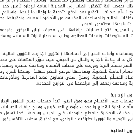
للوازم والمنشآت وصيانتها وتدقيق محاسبتها، وتأمين استصدار أوامر الدف
ع تسلّم صحائف التوقيع بعد الدفع وتدقيقها وإحالتها إليها، واستلام جد
كافآت المالية وللمساعدات المختلفة من الأجهزة المعنية، وتدقيقها وطل
ية وتسليمها لمعتمدي القبض.
ى المديرية فتح الحسابات وإلغاءها في مصرف لبنان المركزي وفروعه
 المستوصفات، ونفقات المعالجة، وطلب استصدار قرارات السلفات، ومسك م
ومساعده وأمانـة السـر، إلى أقسامها (الشؤون الإدارية، الشؤون الماليـة، ا
ل ما له علاقة بالإدارة والمال في الجيش، بحيث تتوزّع المهمات على مخ
 السـر بتسلّم البريد وتوزيعه على مختلف الأقسام وملاحقة تسييره وتنفيذه
أقسام التابعة للمديرية، وتقديمها لتوقيع المدير تمهيدًا لرفعها للقرار، وحف
تاد المسلّم للمديرية، وسجلّ إسمي بعناوين عديد المديريـة ومأذونيات
رية وملاحقة رفعها إلى مراجعها في التواريخ المحددة.
 الإدارية
مهمات على الأقسام فهو وفق الآتي: تبدأ مهمات قسم الشؤون الإدارية بإبـد
تعلّقـة بإدارة القطـع والوحدات وأوضاع العسكريين، وفتـح وإلغـاء الحسابا
ال مختلف الأجهـزة والقطـع والوحدات فـي الجيـش وسحبها. كما تشمل م
ي التوجيـه والشؤون الجغرافية والنـوادي، مع تدقيـق سجلات التاكسـيفون 
 الماليـة