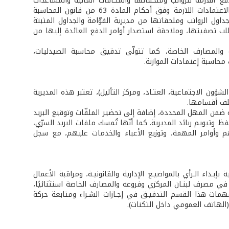
ع اللازمة للرواتب وملحقاتها والمكافآت المالية والمساعدات
المختلفة، وذلك بموجب آلية تتضمّن: الطلب إلى المديرية العامة للإدارة تأمين حجز الاعتمادات اللازمة وفق أحكام المادة 63 من قانون المحاسبة
اول الرواتب وملحقاتها من مديرية القوّامة والجداول المثبتة
ب تصفيتها، وملاحقة استصدار أوامر الدفع العائدة إليها من
 والمصارف الخاصة، كما تتولّى تدقيق محاسبة الصيدليات،
حاسبة إعتمادات الموازنة.
لشؤون الاجتماعية، العتـاد، ومركز التأليل)، تعتبر هذه المديرية
تلف أقسامها.
 ضمن المهل المحددة، إضافة إلى تحضير الملفّات وتوقيع البريد
ظ وتيويم ربائد المديرية. كما أنّها تُمسك ملفات البريد السرّي،
هم وأوامر المهمة، وتوزيع الأعباء والخدمات عليهم، مع سجل
اء الـرأي بالمواضيـع الإدارية والقانونيـة، ومراقبة الأعمال
ت في مصرف لبنـان المركزي وفروعه والمصارف الخاصة استثنائيًا،
همات هذا القسم التدقيـق في إجـازات الشـراء ومتابعة حركة
(الهاتف العمومي داخل الثكنات).