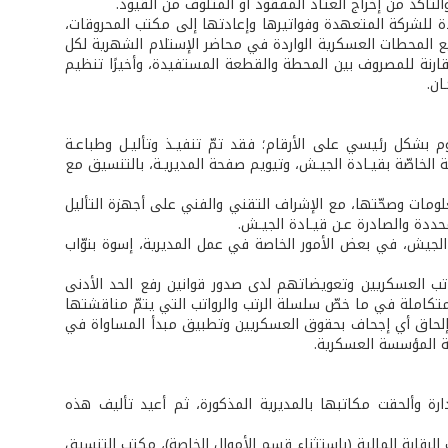
التأكّد من إخراج العتاد المفقود أو المتلوف من القيود.
دة للشركة المتعهدة وفواتيرها وإعادتها إلى مكتب المحروقات،
 المحطات العسكرية الواردة في محاضر الإستلام الشهرية لكل
نة للمصروف بين المحطة والقطعة المستفيدة، وأخيرًا تنظيم
ان.
بشكل رئيسي على الأرقام؛ فقد تمّ تنفيـذ وتأليـل وطباعـة
ة الخاصّة بقيـادة الجيـش، وتيويم صفحة المديريـة، بالتنسيق مع
علومات وصحّتها، مع الإشراف التقني والفني على أجهزة التأليل
حددة والصادرة عـن قيـادة الجيـش.
الجيش، في بعض الأمور الخاصة في عمل المديرية، إسوة بنوّاب
تب العسكريين وتعويضاتهم لدى صدور قوانين رفع الحد الأدنى
 متكاملة في ما خصّ سلسلة الرتب والرواتب التي يتمّ مناقشتها
 إلحاق أي إجحاف بحقوق العسكريين وتطبيق مبدأ المساواة في
ة المؤسسة العسكرية.
1/1، لذا ألغيت المديرية العامة للإدارة وألحقت مكاتبها بالمديرية المذكورة، ثم أعيد تأليف هذه
لى الصفقات، مكتب الرقابة المالية (باستثناء قسم الأموال الخاصة)، مكتب التنسيق