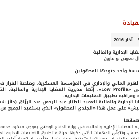
قيادة
ايـا الإدارية والماليـة
ال معوض بو مارون
سة وأحد جنودها المجهولين
هرم المالي والإداري في المؤسسة العسكرية، وصاحبة القرار ف
وتحافظ على «Low Profile»، إنّها مديريـة القضايـا الإدار
 ومراقبة تطبيق التعليمات الإدارية.
ا الإدارية والمالية العميد الطيّار عبد الرحمن عبد الرزّاق (حائ
يش» على عمل هذا «الجندي المجهول» الذي يستفيد الجميع من نتا
هماتها
لجيـش، وتتولّى المهمات الآتي ذكرها: مراقبة تطبيق التعليمات الإدارية الم