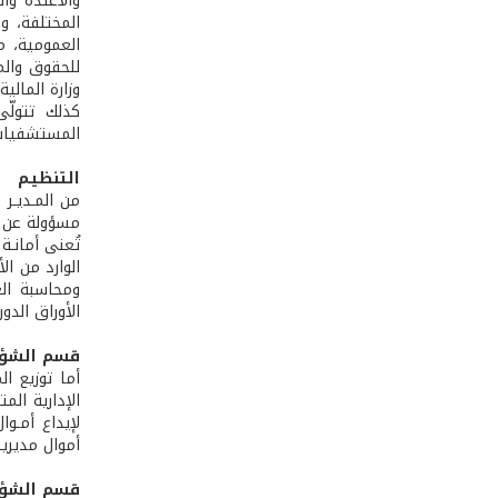
والأعتدة وا
العمومية، م
للحقوق والم
وزارة المال
كذلك تتولّ
المستشفيات،
التنظيـم
من المـديـر 
مسؤولة عن ك
تُعنى أمانـة
الوارد من ال
ومحاسبة الع
الأوراق الدو
قسم الشؤون
أما توزيع ال
الإدارية الم
لإيداع أمـو
أموال مديريت
قسم الشؤون