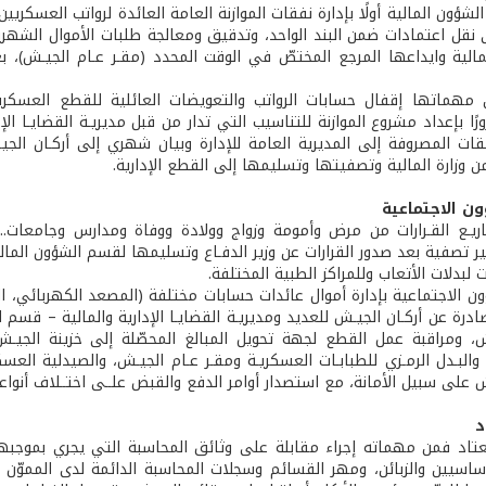
ؤون المالية أولًا بإدارة نفقات الموازنة العامة العائدة لرواتب العسكريي
ى نقل اعتمادات ضمن البند الواحد، وتدقيق ومعالجة طلبات الأموال الشهري
لمالية وايداعها المرجع المختصّ في الوقت المحدد (مقـر عـام الجيـش)،
مهماتها إقفال حسابات الرواتب والتعويضات العائلية للقطع العسكرية
ورًا بإعداد مشروع الموازنة للتناسيب التي تدار من قبل مديريـة القضايـا الإ
قات المصروفة إلى المديرية العامة للإدارة وبيان شهري إلى أركـان الجي
ن وزارة المالية وتصفيتها وتسليمها إلى القطع الإدارية.
ن الاجتماعية
يـع القـرارات من مرض وأمومة وزواج وولادة ووفاة ومدارس وجامعات..
ر تصفية بعد صدور القرارات عن وزير الدفـاع وتسليمها لقسم الشؤون الماليـ
بدلات الأتعاب وللمراكز الطبية المختلفة.
 الاجتماعية بإدارة أموال عائدات حسابات مختلفة (المصعد الكهربائي، الغر
ادرة عن أركـان الجيـش للعديد ومديريـة القضايـا الإدارية والمالية – قسم
ش، ومراقبة عمل القطع لجهة تحويل المبالغ المحصّلة إلى خزينة الجيـ
والبـدل الرمـزي للطبابـات العسكريـة ومقـر عـام الجيـش، والصيدلية العس
ش على سبيل الأمانة، مع استصدار أوامر الدفع والقبض علــى اختــلاف أنواعه
د
تاد فمن مهماته إجراء مقابلة على وثائق المحاسبة التي يجري بموجبها
لأساسيين والزبائن، ومهر القسائم وسجلات المحاسبة الدائمة لدى المموّ