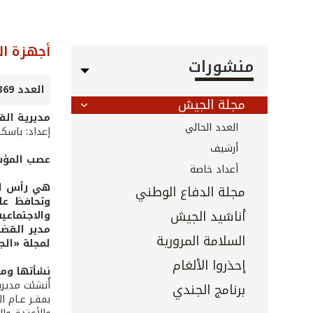
أجهزة ال
منشورات
العدد 369 - آذار 2016
مجلة الجيش
مديريـة القض
العدد الحالي
إعداد: باسك
أرشيف
عصب المؤس
أعداد خاصة
هي رأس ال
مجلة الدفاع الوطني
أناشيد الجيش
والاجتماعية
مدير القضاي
السلامة المرورية
لمجلة «الج
إحذروا الألغام
نشأتها وم
برنامج الجندي
بمقـر عـام ا