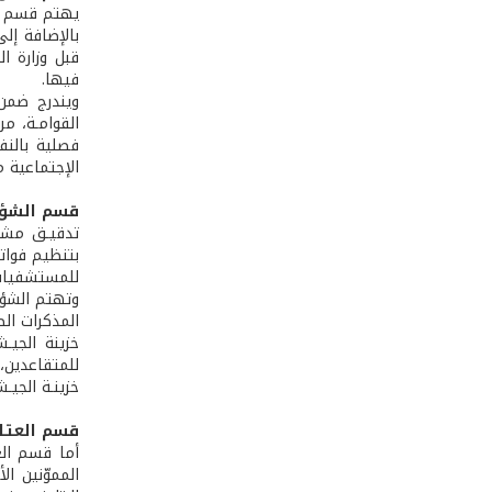
يهتم قسم الش
بالإضافة إل
قبل وزارة ا
فيها.
ويندرج ضمن 
القوامـة، مر
فصلية بالنف
الإجتماعية م
قسم الشؤو
تدقيـق مشار
بتنظيم فواتي
للمستشفيات ل
وتهتم الشؤون
المذكرات الص
خزينة الجيـ
للمتقاعدين، 
خزينـة الجيـ
قسم العتـا
أما قسم الع
المموّنين ا