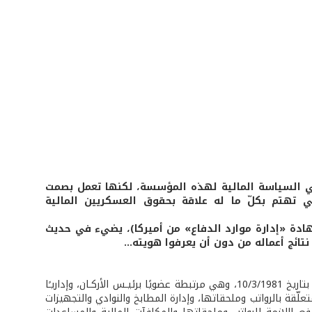
ي السياسة المالية لهذه المؤسسة، لكنها تعمل بصمت
ية والماليـة، التي تهتم بكلّ ما له علاقة بحقوق العسكريين المالية
ز شهادة «إدارة موارد الدفاع» من أميركا)، يضيء في حديث
ئج أعماله من دون أن يعرفوا هويته...
أُنشئت مديريـة القضايـا الإدارية والماليـة في وزارة الدفاع الوطني بموجب مذكرة خدمة بتاريخ 10/3/1981، وهي مرتبطة عضويًا برئيـس الأركـان، وإداريـًا
تعلّقة بالرواتب وملحقاتها، وإدارة المطابخ والنوادي والتجهيزات