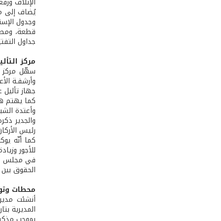
الإتلاف ورفع
يُضاف إلى م
وجدول الإست
قطعة، ومصرو
جداول التفتي
مركز التأليـ
سهّل مركز ا
وأرشفـة الأع
جهاز تأليل ع
كما يهتم هذا
وأعتدة الشبك
والجدير ذكر
رئيس الأركا
كما أنّه يو
للأجور وزياد
في مجلس الن
الحقوق بين 
محطات وتوا
المديرية بتاريخ /1979