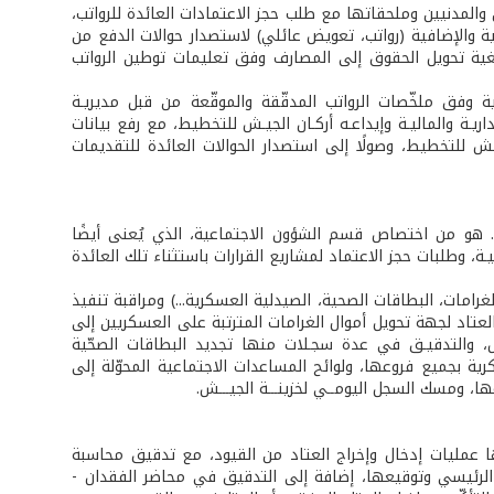
ن والمدنيين وملحقاتها مع طلب حجز الاعتمادات العائدة للرواتب،
ة والإضافية (رواتب، تعويض عائلي) لاستصدار حوالات الدفع من
 بغية تحويل الحقوق إلى المصارف وفق تعليمات توطين الرواتب
 وفق ملخّصات الرواتب المدقّقة والموقّعة من قبل مديريـة
داريـة والماليـة وإيداعـه أركـان الجيـش للتخطيط، مع رفع بيانات
ـش للتخطيط، وصولًا إلى استصدار الحوالات العائدة للتقديمات
. هو من اختصاص قسم الشؤون الاجتماعية، الذي يُعنى أيضًا
ة، وطلبات حجز الاعتماد لمشاريع القرارات باستثناء تلك العائدة
امات، البطاقات الصحية، الصيدلية العسكرية...) ومراقبة تنفيذ
 العتاد لجهة تحويل أموال الغرامات المترتبة على العسكريين إلى
ش، والتدقيـق في عدة سجـلات منها تجديد البطاقات الصحّية
كرية بجميع فروعها، ولوائح المساعدات الاجتماعية المحوّلة إلى
ا، ومسك السجل اليومــي لخزينـــة الجيـــش.
 عمليات إدخال وإخراج العتاد من القيود، مع تدقيق محاسبة
ن الرئيسي وتوقيعها، إضافة إلى التدقيق في محاضر الفقدان -