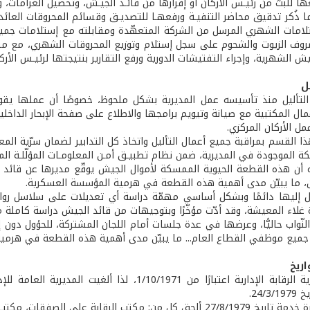
ها للبتّ من رئيـس الأركان أو إقرارها من قائـد الجيـش، وتحصيل الغرامات، و
ا ذُكر تدقيق محاضر التنفيـة ورفعهـا للتصديـق وقسائم المحروقات العائ
لامات الشهري المرسل من الشركة المتعهّدة ومقابلته مع إستلامات جميع
ف الزيوت والشحوم على سجل إستلام وتوزيع المحروقات الشهري، مع مقار
ش الشهرية، وإجراء التفتيشات الدورية ورفع التقارير بنتيجتها لرئيـس الأركـ
ل
لتأليل منذ تأسيسه عمل المديرية بشكل ملحوظ، خصوصًا أن عملها يقوم 
مال المكتبية مع صيانة وتيويم برامجها والاطلاع على صفحة الإبحار الداخلي
مل الأركان المركزي.
 القسم بمراقبة جميع أعمال التأليل واتخاذ كل التدابير لضمان سرّية الم
ة الموجودة في المديرية، ضمن نظام تطبيـق أمـن المعلومـات المؤلّلـة الم
ه أن هذه القطعة الحيوية الممسكة لأموال الجيش يوقّع مديرها عن قائد 
ن، ما يبيّن مدى أهمية هذه القطعة في هرمية المؤسسة العسكرية.
كل إليها دائمًا وبشكل أساسي مهمّة دراسة أي تعديلات على سلاسل روا
ة غلاء المعيشة، وقد أدّت مؤخّرًا وبتوجيهات من قائد الجيش دراسة كاملة
ّواب حاليًّا، وعرضها في عدة جلسات أمام اللجان المشتركة، للحؤول دون
جميع موظفي القطاع العام... ما يبيّن مدى أهمية هذه القطعة في هرمي
ريخ
أنشئت مديرية الرقابة الإدارية اعتبارًا من 0/1971
24/3.
بموجب مذكرة خدمة تاريخ 27/8/1979 ألحق كل من: مكتب الرقابة ع