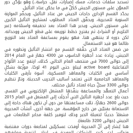
تسديد سلفات خدمات، مسك إضبارات، نقل، حراسة...) وهو يؤدّي دور
المموّن على مستوى الجيش ككلّ في ما يخصّ عتاد التأليل.
يحدّد القسم الإداري حاجات الجيش من عتاد التأليل، ويحضّر الموازنة
السنوية للمديرية، ويحقّق العتاد المطلوب لمشاريع التأليل الكبرى
على مستوى الجيش، ويدير هذا العتاد بعد تحقيقه واستلامه (عبر
التلزيم أو الشراء)، ثم يقترح خطط توزيعه على قطع الجيش ووحداته.
لكن دوره لا ينتهي هنا، فهو يقوم بمساعفة العتاد بعد التوزيع
طالما هو قيد الاستعمال.
من ضمن العتاد الذي حقّقه القسم مع انتشار التأليل وتطوره في
الجيش، زيادة عدد أجهزة الحاسوب من 4300 جهاز في العام 2014
إلى حوالى 7000 في منتصف العام الحالي. كذلك، ارتفع عدد الألواح
التفاعلية active board ليبلغ حتى اليوم 41 لوحًا، موزّعة بشكلٍ
أساسي في الكليات والمعاهد العسكرية، أسوة بأرقى الكليات
والمعاهد الجامعية التي تعتمد أساليب التدريب الحديثة. وتمّ تنظيم
حوالى 3300 سجلّ حياة لعتاد تأليل مختلف.
أعمال التعهّد والمساعفة ينفّذها المشغل الإلكتروني في القسم،
حيث بلغ عدد أجهزة التأليل التي أُدخِلَت إلى المشغل في العام 2015
حوالى 2600 جهازًا، تمّت مساعفتها من دون أن تكون هناك حاجة إلى
الاستعانة بفنيّين من خارج المؤسّسة. من جهة أخرى، أنشأت المديرية
مشغلاً حديثًا لتعبئة الحبر وذلك لتوفير كلفة محابر الطابعات في
الجيش (حوالى 3200 طابعة).
هنا يُشار إلى أنّ المديرية أوفدَت عسكريّين لمتابعة دورات مقتضبة
وتمرّس لدى كبرى الشركات الموردة في لبنان، لتنمية معارفهم