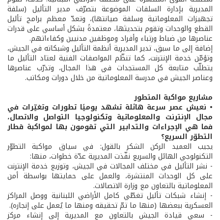
المديرية بإدارة السلفات الموضوعة بتصرّف مدير التأليل (سلفة
تجهيزات المعلوماتية وسلفة صيانتها)، وتعدّ معظم برامج تأليل
القطع والوحدات وتقوم بتحديثها، معتمدةً بشكل أساسي على قدرات
عناصرها من ضباط ورتباء وأفراد وموظفين مدنيين وكفاءاتهم.
إضافة إلى ما سبق، تدير المديرية أنظمة التأليل وشبكاته في الجيش،
وتؤمّن خدمة الإنترنت، كما تنظّم المواصفات الفنية لعتاد التأليل ما
يتطلّب متابعة كل المستجدات في هذا المجال، وتدرّب عناصرها
وعناصر الجيش في مدرسة المعلوماتية من خلال دورات ومكاتب.
مشاريع مواكبة المتطور
• نعيش عصر سرعة هائلة تشهد يوميًا تطورات وتغيّرات في
مجال الإنترنت والمعلوماتية وتكنولوجيا التواصل والاتصال،
فما هي الإجراءات والتدابير التي تقومون بها لمواكبة قطار
التطوّر السريع؟
يجيب العميد الركن الشكر بالقول: في سياق مواكبة التطوّر
التكنولوجي الهائل والسريع نفّذت المديرية عدّة خطوات، منها:
- نشر التأليل في مختلف المجالات في الجيش، وتوزيع خدمة الإنترنت
على كل الوحدات المنتشرة، والعمل على حمايتها بواسطة أمن
المعلوماتية بالتعاون مع وزارة الاتصالات.
- إنشاء شبكات تأليل تغطّي كامل الأراضي اللبنانية ووصل المراكز
العسكرية ببعضها (منها ما تمّ تحقيقه ومنها ما يُعمل على إنجازه).
- سعي قيادة الجيش بالتعاون مع المديرية إلى إنشاء مركز