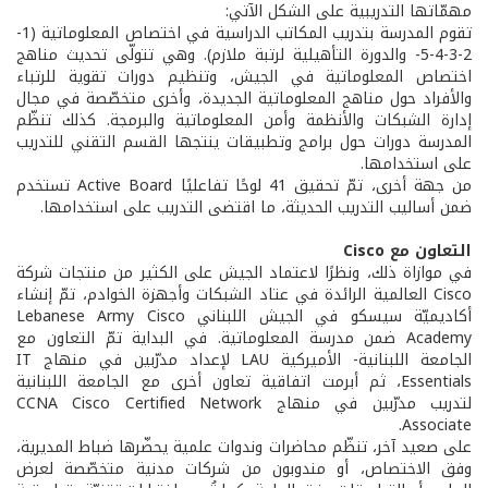
مهمّاتها التدريبية على الشكل الآتي:
تقوم المدرسة بتدريب المكاتب الدراسية في اختصاص المعلوماتية (1-
2-3-4-5- والدورة التأهيلية لرتبة ملازم). وهي تتولّى تحديث مناهج
اختصاص المعلوماتية في الجيش، وتنظيم دورات تقوية للرتباء
والأفراد حول مناهج المعلوماتية الجديدة، وأخرى متخصّصة في مجال
إدارة الشبكات والأنظمة وأمن المعلوماتية والبرمجة. كذلك تنظّم
المدرسة دورات حول برامج وتطبيقات ينتجها القسم التقني للتدريب
على استخدامها.
من جهة أخرى، تمّ تحقيق 41 لوحًا تفاعليًا Active Board تستخدم
ضمن أساليب التدريب الحديثة، ما اقتضى التدريب على استخدامها.
التعاون مع Cisco
في موازاة ذلك، ونظرًا لاعتماد الجيش على الكثير من منتجات شركة
Cisco العالمية الرائدة في عتاد الشبكات وأجهزة الخوادم، تمّ إنشاء
أكاديميّة سيسكو في الجيش اللبناني Lebanese Army Cisco
Academy ضمن مدرسة المعلوماتية. في البداية تمّ التعاون مع
الجامعة اللبنانية- الأميركية LAU لإعداد مدرّبين في منهاج IT
Essentials، ثم أبرمت اتفاقية تعاون أخرى مع الجامعة اللبنانية
لتدريب مدرّبين في منهاج CCNA Cisco Certified Network
Associate.
على صعيد آخر، تنظّم محاضرات وندوات علمية يحضّرها ضباط المديرية،
وفق الاختصاص، أو مندوبون من شركات مدنية متخصّصة لعرض