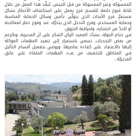
الممسوكة وغير الممسوكة من قبل الجيش. يُنفَّذ هذا العمل من خلال
ثلاثة فروع تابعة للقسم: فرع يعمل على استكشاف الأخطار بشكل
مستمرّ، فرع الأبحاث الذي يتولّى تأمين وسائل الحماية المناسبة
وحماية المستخدم، وفرع التدخل الذي يتحرّك عند وقوع خطر لمعالجته
أو للحدّ من انتشاره، ولمراقبة الخروق.
في ختام الجولة، يشدّد العميد الركن الشكر على أن المديرية، وبالرغم
من بعض التحديات، تسعى باستمرار إلى تنفيذ المهمات الموكلة
إليها بالاعتماد على كفاءة عناصرها. ويوصي بتفعيل أقسام التأليل
في المناطق للتخفيف من عبء المهمات الملقاة على عاتق
المديريّة...