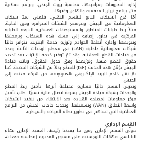
إدارة المحروقات ومراقبتها، محاسبة بيوت الجندي، وبرامج عملانية
مثل برنامج نيران المدفعية والهاون وغيرها.
أمّا فرع الشبكات التابع للقسم التقني، فيُعنى بمدّ شبكات
المعلوماتية في الجيش، وبتوسيع الشبكات المتوافرة وفق الحاجة،
مثلاً ربط طبابات المناطق والمستوصفات العسكرية التابعة للطبابة
المركزية في بدارو, إضافة إلى مسك هذه الشبكات وبرمجتها
وتيويمها وإدارة أنظمة الخوادم وتوزيع خدمة الإنترنت. تتوافر حاليًا
شبكات معلوماتية داخلية (LAN) في معظم الوحدات الثابتة وعدد
من قيادات القطع العملانية. وقد تمّ توفير خدمة الإنترنت بعد تحديد
حقوق القطع منها، وتوزيعها وفق جدول الحقوق، وباتت قيادة
الجيش تؤمّن هذه الخدمة (ISP) للقطع بدلاً من الشركات المدنية. كما
تمّ نقل خادم البريد الإلكتروني army.gov.lb من شركة مدنية إلى
الجيش.
ويدرس القسم حاليًا مشاريع مختلفة أبرزها: تأمين ربط القطع
والوحدات بشبكة قيادة الجيش بسرعة اتصال عالية نسبيًا، طلب تأمين
مركز معلومات لمصلحة القيادة بعد الانتهاء من تنفيذ الشبكات
واسعة النطاق (WAN) وتشغيلها، وتحديد حاجات الجيش من البرامج
العملانية التي تساهم في تطوير نظام القيادة والسيطرة.
القسم الإداري
يتولّى القسم الإداري وفق ما يفيدنا رئيسه، العقيد الإداري بسّام
النابلسي مهمّات اللوجستية على مستوى المديرية (محاسبة معدات،