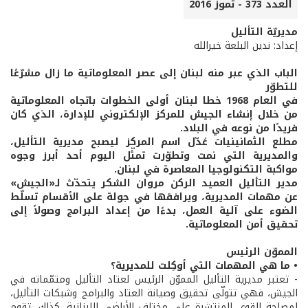
العدد 373 - تموز 2016
مديريّة التأليل
إعداد: ندين البلعة خيرالله
الباب الذي عبر منه لبنان إلى عصر المعلوماتية ما زال مشرّعًا
للتطوّر
في العام 1968 خطا لبنان أولى الخطوات باتجاه المعلوماتية
من خلال إنشاء الجيش للمركز الإلكتروني للإدارة، الذي كان
فريدًا من نوعه في البلاد.
مطلع الثمانينيات عُدّل اسم المركز ليصبح مديرية التأليل،
والمديرية التي نمت وتطوّرت تمثّل اليوم أحد أبرز وجوه
مواكبة التكنولوجيا المعاصرة في لبنان.
مدير التأليل العميد الركن مروان الشكر يتحدّث لـ«الجيش»
عن مهمات المديرية، ويرافقها في جولة على الأقسام تسلّط
الضوء على آلية العمل، بدءًا من إعداد البرامج وصولاً إلى
تحقيق أمن المعلوماتية.
المموّن الرئيس
• ما هي المهمات التي أوكِلت للمديرية؟
- تعتبر مديرية التأليل المموّن الرئيس لعتاد التأليل ومتمّماته في
الجيش، فهي تتولّى تحقيق وصيانة العتاد والبرامج وشبكات التأليل،
لمصلحة القوى المنتشرة على مختلف الأراضي اللبنانية. كذلك، تقوم