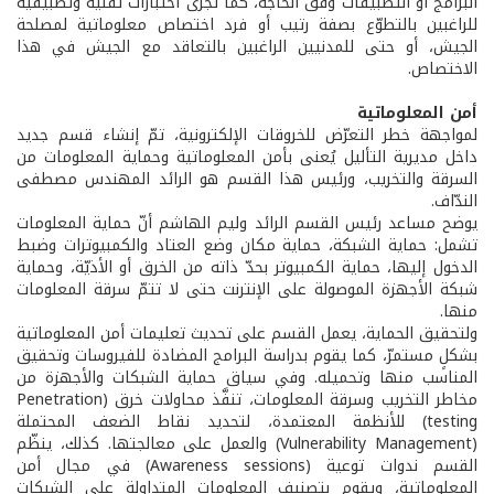
البرامج أو التطبيقات وفق الحاجة، كما تُجرى اختبارات تقنيّة وتطبيقية
للراغبين بالتطوّع بصفة رتيب أو فرد اختصاص معلوماتية لمصلحة
الجيش، أو حتى للمدنيين الراغبين بالتعاقد مع الجيش في هذا
الاختصاص.
أمن المعلوماتية
لمواجهة خطر التعرّض للخروقات الإلكترونية، تمّ إنشاء قسم جديد
داخل مديرية التأليل يُعنى بأمن المعلوماتية وحماية المعلومات من
السرقة والتخريب، ورئيس هذا القسم هو الرائد المهندس مصطفى
الندّاف.
يوضح مساعد رئيس القسم الرائد وليم الهاشم أنّ حماية المعلومات
تشمل: حماية الشبكة، حماية مكان وضع العتاد والكمبيوترات وضبط
الدخول إليها، حماية الكمبيوتر بحدّ ذاته من الخرق أو الأذيّة، وحماية
شبكة الأجهزة الموصولة على الإنترنت حتى لا تتمّ سرقة المعلومات
منها.
ولتحقيق الحماية، يعمل القسم على تحديث تعليمات أمن المعلوماتية
بشكلٍ مستمرّ، كما يقوم بدراسة البرامج المضادة للفيروسات وتحقيق
المناسب منها وتحميله. وفي سياق حماية الشبكات والأجهزة من
مخاطر التخريب وسرقة المعلومات، تنفَّذ محاولات خرق (Penetration
testing) للأنظمة المعتمدة، لتحديد نقاط الضعف المحتملة
(Vulnerability Management) والعمل على معالجتها. كذلك، ينظّم
القسم ندوات توعية (Awareness sessions) في مجال أمن
المعلوماتية، ويقوم بتصنيف المعلومات المتداولة على الشبكات