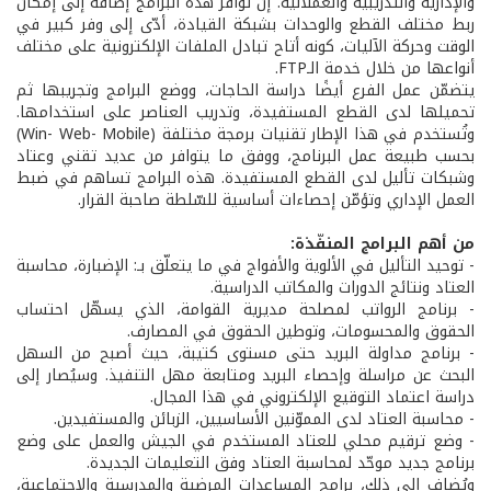
والإدارية والتدريبية والعملانية. إنّ توافر هذه البرامج إضافة إلى إمكان
ربط مختلف القطع والوحدات بشبكة القيادة، أدّى إلى وفر كبير في
الوقت وحركة الآليات، كونه أتاح تبادل الملفات الإلكترونية على مختلف
أنواعها من خلال خدمة الـFTP.
يتضمّن عمل الفرع أيضًا دراسة الحاجات، ووضع البرامج وتجريبها ثم
تحميلها لدى القطع المستفيدة، وتدريب العناصر على استخدامها.
وتُستخدم في هذا الإطار تقنيات برمجة مختلفة (Win- Web- Mobile)
بحسب طبيعة عمل البرنامج، ووفق ما يتوافر من عديد تقني وعتاد
وشبكات تأليل لدى القطع المستفيدة. هذه البرامج تساهم في ضبط
العمل الإداري وتؤمّن إحصاءات أساسية للسّلطة صاحبة القرار.
من أهم البرامج المنفّذة:
- توحيد التأليل في الألوية والأفواج في ما يتعلّق بـ: الإضبارة، محاسبة
العتاد ونتائج الدورات والمكاتب الدراسية.
- برنامج الرواتب لمصلحة مديرية القوامة، الذي يسهّل احتساب
الحقوق والمحسومات، وتوطين الحقوق في المصارف.
- برنامج مداولة البريد حتى مستوى كتيبة، حيث أصبح من السهل
البحث عن مراسلة وإحصاء البريد ومتابعة مهل التنفيذ. وسيُصار إلى
دراسة اعتماد التوقيع الإلكتروني في هذا المجال.
- محاسبة العتاد لدى المموّنين الأساسيين، الزبائن والمستفيدين.
- وضع ترقيم محلي للعتاد المستخدم في الجيش والعمل على وضع
برنامج جديد موحّد لمحاسبة العتاد وفق التعليمات الجديدة.
ويُضاف إلى ذلك، برامج المساعدات المرضية والمدرسية والاجتماعية،