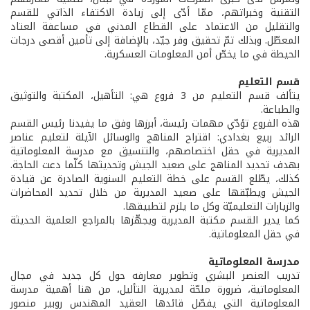
التقنية وخبراتهم، ممّا أدّى إلى زيادة الاكتفاء الذاتي للقسم
والتقليل من الاعتماد على القطاع المدني في مساعفة العتاد
المعطّل. وبذلك تمّ تحقيق وفر جيّد، بالإضافة إلى تأمين أقصى درجات
الحيطة في ما يخصّ أمن المعلومات العسكرية.
قسم التعليم
يتألف قسم التعليم من 3 فروع هي: التأهيل، المكتبة والتوثيق
والطباعة.
هذه الفروع تؤدّي مهمات رئيسة، أبرزها وفق ما يفيدنا رئيس القسم
الرائد ربيع بغدادي: اقتراح المناهج والوسائل الآيلة لتعليم عناصر
المديرية في حقل اختصاصهم، والتنسيق مع مدرسة المعلوماتية
بهدف تحديد المناهج على صعيد الجيش وتحديثها كلّما دعت الحاجة.
كذلك، يطّلع القسم على خطة التعليم السنوية الصادرة عن قيادة
الجيش ويطبّقها على صعيد المديرية من خلال تحديد المحاضرات
والزيارات التعليميّة وكل ما يلزم لتطبيقها.
كما يدير القسم مكتبة المديرية ويجهّزها بالمراجع العلمية الحديثة
في حقل المعلوماتية.
مدرسة المعلوماتية
تدريب العنصر البشري وتطوير معارفه حول كل جديد في مجال
المعلوماتية، ضرورة ملحّة لمديرية التأليل، من هنا أهمية مدرسة
المعلوماتية التي يفصّل قائدها العقيد المهندس روبير منصور