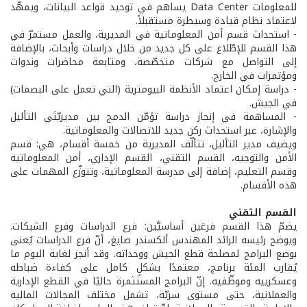
للمعلومات Data Center يساهم في توحيد قواعد البيانات، ويمهّد
لاعتماد نظام قيادة وسيطرة مستقبلاً.
- استحداث قسم أمن المعلوماتية في المديرية، والعمل مستمرّ في
هذا القسم للإطّلاع على كل جديد من خلال دراسات وأبحاث، بالإضافة
إلى التواصل مع شركات متخصّصة، ومتابعة محاضرات وندوات
ومؤتمرات في الخارج.
- دراسة إمكان اعتماد الأنظمة البيومترية (التي تعمل على البصمات)
في الجيش.
- المساهمة في إنجاز دراسة تؤمّن الدمج بين مديريّتَي التأليل
والإشارة، عبر استحداث ركن جديد للاتصالات والمعلوماتية.
ويضيف مدير التأليل، تتألّف المديرية من خمسة أقسام، هي: قسم
الأمن والتوجيه، القسم التقني، القسم الإداري، أمن المعلوماتية
وقسم التعليم، إضافة إلى مدرسة المعلوماتية، وتتوزّع المهمات على
هذه الأقسام.
القسم التقني
يضمّ هذا القسم فرعَين أساسيَّين: فرع الدراسات وفرع الشبكات.
ويوضح رئيسه الرائد المهندس ألكسندر صايغ، أنّ فرع الدراسات يُعنى
بوضع البرامج لمصلحة قطع الجيش ووحداته. وقد أنجز لغاية اليوم ما
يُقارب المئة برنامج، معتمدًا بشكلٍ كامل على كفاءة ضباطه
وعسكرييه وموظّفيه. إنّ البرامج المستثمرة حاليًا في القطع الإدارية
والعملانية، حتى مستوى سريّة، تشمل مختلف المجالات المالية