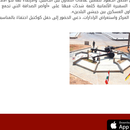
 أقصى الجهود لتفعيل علاقات التعاون بين الجانبين، والارتقاء بها نحو الأف
 السفيرة الألمانية كلمة شددّت فيها على «أواصر الصداقة التي تجمع 
اون العسكري بين جيشي البلدين».
المركز واستعراض الرادارات، دعي الحضور إلى حفل كوكتيل احتفاءً بالمناسبة