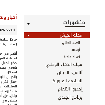
أخبار ون
منشورات
العدد 326 - 327 - آب 2012
مجلة الجيش
مركز ساحة ا
العدد الحالي
إعداد: نينا 
أرشيف
أقيم في منط
أعداد خاصة
لمصلحة القوا
حضر الحفل، 
مجلة الدفاع الوطني
بارودي وعدد
أناشيد الجيش
استهل الحفل
بالجيش اللبن
السلامة المرورية
«بكل فخر واع
السلطات ال
إحذروا الألغام
مشكورة، سعيً
وقال: «إن أ
برنامج الجندي
تتجلى في ال