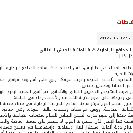
شاطات
لمدافع الرادارية هبة ألمانية للجيش اللبناني
عقل خليل
قة الميناء في طرابلس، حفل افتتاح مركز ساحة المدافع الرادارية البحر
ت البحرية.
السفيرة الألمانية السيدة بريجيت سيفكر ايبري على رأس وفد مرافق، ممثل
 من الضباط ومدعوين مدنيين.
 بعزف النشيدين الوطنيين اللبناني والألماني، ثم ألقى العميد البحري با
اني وحرصها على تعزيز قدراته الدفاعية والأمنية، وجاء في الكلمة:
تزاز، نفتتح اليوم مركز ساحة المدفع للمراقبة الرادارية في ميناء مدينة 
ألمانية الصديقة، ووفق مواصفات وتقنيات عالية الجودة، وهي مباد
ا منها إلى تعزيز قدرات الجيش اللبناني للقيام بمهماته الدفاعية والأمنية، 
همية هذا الإنجاز الذي نحتفل به اليوم، لا تقتصر على قيمته المادية و
تزام دولة ألمانيا استقلال لبنان وسيادته، وإسهامها في ترسيخ مسيرة ا