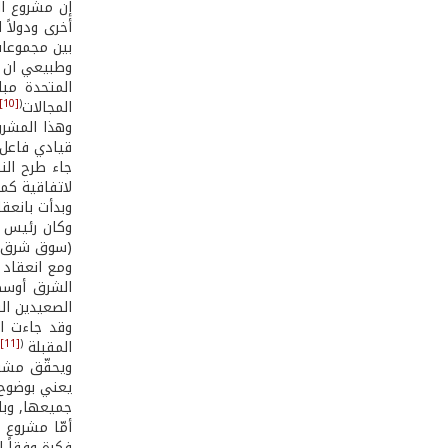
إن مشروع ال
أخرى ودولاً
بين مجموعات
وطبيعي ان ي
المتحدة مبا
[10]
(
المجالات
وهذا المشر
قيادي فاعل 
لاتفاقية كم
وبدأت بانعقاد مؤتمر
(سوق شرق أو
الشرق أوسطي
الصعيدين ال
[11]
(
المقبلة
ويحقّق مشرو
يعني بوضوح ا
جميعها, وبا
أمّا مشروع 
فكرة وفقاً ل