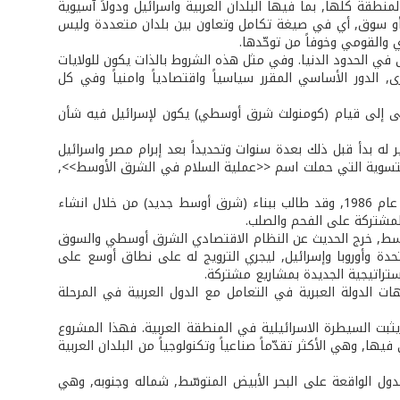
 كلها, بما فيها البلدان العربية واسرائيل ودولاً آسيوية
أو سوق, أي في صيغة تكامل وتعاون بين بلدان متعددة وليس
 والقومي وخوفاً من توحّدها.
ي الحدود الدنيا. وفي مثل هذه الشروط بالذات يكون للولايات
الدور الأساسي المقرر سياسياً واقتصادياً وامنياً وفي كل
عى إلى قيام (كومنولث شرق أوسطي) يكون لإسرائيل فيه شأن
سطي في أعقاب حرب الخليج الثانية عام 1991, لكن التحضير له بدأ قبل ذلك بعدة سنوات وتحديداً بعد إبرام مصر واسرائيل
التسوية التي حملت اسم <<عملية السلام في الشرق الأوسط>>,
وكان رئيس الوزراء الاسرائيلي الأسبق شيمون بيريز أول من حاول تسويق هذه الفكرة عام 1986, وقد طالب ببناء (شرق أوسط جديد) من خلال انشاء
مشتركة على الفحم والصلب.
 الاقتصادي في 2 كانون الثاني 1994, لدول الشرق الأوسط, خرج الحديث عن النظام الاقتصادي الشرق أوسطي والسوق
تحدة وأوروبا وإسرائيل, ليجري الترويج له على نطاق أوسع على
راتيجية الجديدة بمشاريع مشتركة.
لة (120) مشروعاً, لتشكّل أسس توجّهات الدولة العبرية في التعامل مع الدول العربية في المرحلة
ثبت السيطرة الاسرائيلية في المنطقة العربية. فهذا المشروع
ا, وهي الأكثر تقدّماً صناعياً وتكنولوجياً من البلدان العربية
دول الواقعة على البحر الأبيض المتوسّط, شماله وجنوبه, وهي