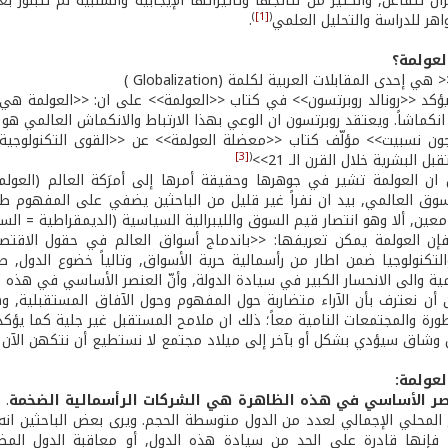
زال تتفاعل, والكثير من نتائجها وتأثيراتها الإيجابية والسلبية لم تتبلور 
)
[1]
(
هر للدراسة والتحليل العلمي
.
 إحدى المقابلات العربية لكلمة (Globalization )
 ويؤكد <<رونالد روبرتسون>> في كتاب <<العولمة>> على ان: <<العولمة هي 
ر انكماشاً. ويعتقد روبرتسون ان الوعي بهذا الارتباط والانكماش العالمي ه
ون نسبيت>> مؤلّف كتاب <<معضلة العولمة>> عن <<القوى التكنولوجية و
[3]
(
البشرية خلال القرن الـ 21>>
ان العولمة تشير في جوهرها وحقيقة أمرها إلى أمرَكة العالم (العولم
لسوق العالمي, بيد ان نفراً غير قليل من الباحثين يضفي على المفهوم طاب
عين, ألا وهو انتصار قيم السوق والليبرالية السياسية (الديمقراطية = الس
إن العولمة يمكن تعريفها: <<باندماج أسواق العالم في حقول الاقتصاد 
التكنولوجيا ضمن اطار من رأسمالية حرية الأسواق, وتالياً خضوع الدول, 
مية والى الانحسار الكبير في سيادة الدولة, وأنّ العنصر الأساسي في هذه 
 من أن نعترف بأن الآراء متضاربة حول المفهوم وحول الآفاق المستقبلية, و
تطورة والمجتمعات النامية معاً؛ ذلك ان ملامح المستقبل غير جلية كما يؤ
شاق سيؤدي بشكل أو بآخر إلى ميلاد مجتمع لا نستطيع أن نتكهن الآن ب
عنصر الأساسي في هذه الظاهرة هي الشركات الرأسمالية الضخمة
. 
ج المحلي الإجمالي لعدد من الدول متوسطة الحجم. ويرى بعض الباحثين انه 
, فإنها قادرة على الحد من سيادة هذه الدول, أو معاقبة الدول ال