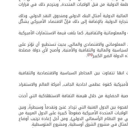
 الدولية من قبل الولايات المتحدة, ويترجم ذلك في قرارات
الية الدولية أمثال البنك الدولي وصندوق النقد الدولي. وذلك
ة الدولية. بالإضافة إلى ذلك فإنّ الاقتصاد الأميركي يشكّل
ية على 65% من تجارة السلع الاعلامية والمعلوماتية والثقافية, كما بلغت قيمة الاستثمارات الأميركية
د المعلوماتي والاقتصادي والمالي, بحيث تستطيع أن تؤثر على
السياسية والمالية والثقافية والأمنية, وأصبح لأي دولة مصلحة
)
[9]
(
لدولة الضرر الكبير
.
انها تتفاوت بين المخاطر السياسية والاقتصادية والثقافية
الأميركية كقوة عظمى احادية الجانب, أمركة العالم والاستفراد
ية الحضارية من خلال هيمنة الثقافة الاستهلاكية التي أخذت
لفجوة بين الدول الغنية التي تزداد غنىً وتقدماً وسيطرةً, وبين
 الولايات المتحدة الأميركية ضغوطاً كبيرة على الدول العربية من
 مع النظام الرأسمالي الدولي), ومن أجل إعادة ترتيب أوضاع
 المثال في مشروع الشرق أوسطية, ومشروع المتوسطية.