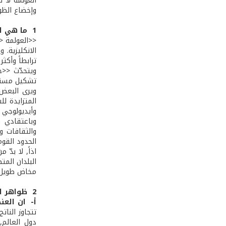
العولمة لا ت
وإخضاع الظوا
1 ­ ما هي العولمة؟
<<العولمة << هي
الانكليزية.
ترابطاً وأكث
ويتحدّث <<ج
تشكيل مستقبل 
ويرى البعض 
المتزايدة ل
وأيديولوجي م
وباعتقادي ف
والثقافات و
الحدود القو
اذاً, لا بدّ
البلدان الم
مخاض طويل و
2 ­ ظواهر العولمة:
أ- ­ ان ال
تتجاوز النات
دول العالم