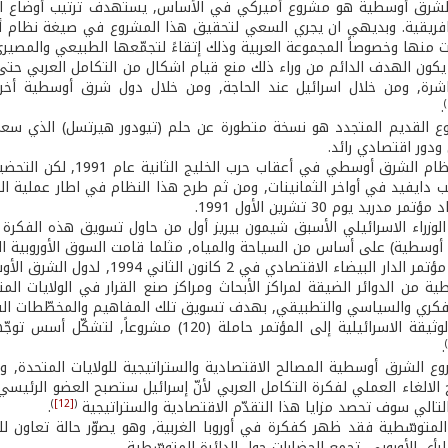
شرق أوسطية هو مشروع أميركي في الأساس, يستهدف ترتيب أوضاع المنطقة
 افريقية. وبديهي ان يجري السعي لتحقيق هذا المشروع في صيغة نظام 
 منها وخصوصاً المجموعة العربية وذلك إتقاءً لتجمّعها الطبيعي والمصيري
كون الهدف الدائم من وراء ذلك منع قيام اشكال من التكامل العربي حتى ف
شرة, ومن خلال اسرائيل عند الحاجة, ومن خلال دول شرق أوسطية أخرى, 
)
.
وع القديم المتجدد هو نسخة متطورة عن حلم (تيودور هيرتسل) الذي س
ودور اقتصادي رائد.
جاء طرح النظام الشرق أو
ب دايفيد في أواخر الثمانينات, ومن ثم طرح هذا النظام في اطار عملية 
 مدريد يوم 30 تشرين الأول 1991.
سطية) على أساس من السياحة والمياه, مثلما قامت السوق الأوروبية ال
ومع انعقاد مؤتمر الدار البيضاء
ة من الدوائر الضيقة لمراكز الأبحاث ومراكز صنع القرار في الولايات الم
فكري والسياسي والتطبيقي, بهدف تسويق تلك المفاهيم والمخطّطات الست
وقد جاءت الوثيقة الاسرائيلية إلى المؤتمر حام
)
.
ع الشرق أوسطية المصالح الاقتصادية والستراتيجية للولايات المتحدة, وي
لالغاء العملي لفكرة التكامل العربي لأنّ إسرائيل ستصبح العضو الرئيسي فيه
)
[12]
(
لتالي سوف تحصد مزايا هذا التقدّم الاقتصادية والستراتيجية
.
المتوسّطية فقد ظهر كفكرة في أوروبا الغربية, وهو يصوّر حالة تعاون لل
لرأي الأوروبي, تجمع الحضارات حول الدائرة المتوسّطية.