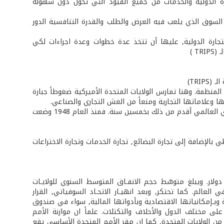
أ تحرير التجارة الدولية والخدمات من جميع القيود التي تحول دون سهولة
 السوق الذي يلعب فيه العرض والطلب والقدرة التنافسية الدور
تجارة الدولية, عليها أن تتخذ عدة خطوات وعدة اجراءات لكي
T )
TRIP)
المنظمة. وهنا تمارس الولايات المتحدة الأميركية ضغوطاً جبارة
 وعلاماتها التجارية ومنعاً من الغش التجاري والصناعي.
ابتدأت منظمة التجارة الدولية نشاطها في أوّل كانون الثاني 1995, ولكن النظام التجاري العالمي أقدم من ذلك بخمسين سنة. فمنذ العام 1948 وضعت
بالإضافة إلى تجارة البضائع, تجارة الخدمات وتجارة الاختراعات
حدة على التسلّح خـلال القرن العشرين, مـا يقـارب (40) تـريـليون دولار. ويبلغ متوسّط حجم الانفـاق المتوسط السنوي للولايـات
اليوم أقوى جيش في العالم. كما تحتكر, وبعد انهيـار الاتحـاد السوفياتي, القرار
 وبـإمكانياتها الاقتصادية وبأدواتها المالية, سواء في صندوق
ى مختلف الدول والأحلاف والتكتلات. علماً ان موازنة الأمم
ا, تحصل على 30 إلى 40% من مواردها المالية من الولايات المتحدة, كما ان مقر الأمم المتحدة الأساسي يقع