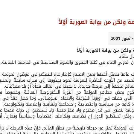
ة ولكن من بوابة العوربة أوّلاً
ولكن من بوابة العوربة أوّلاً
ال حمّاد
ن الدولي العام في كلية الحقوق والعلوم السياسية في الجامعة اللبنانية.
 عامة يتعيّن أخذها بعين الاعتبار كإطار عام للتفكير في موضوع العولمة وذل
لعديد من الأوجه الحاضرة للعولمة تعود بجذورها إلى فترات سابقة, وتعتبر 
عالم متجهاً إلى مرحلة جديدة, لا تحدث في الغالب فجأة أو بلا مقدّمات.
كون بعض مظاهر العولمة من الثورة التكنولوجية الهائلة, وخصوصاً في
ة التي حصلت في أوروبا الشرقية والاتحاد السوفياتي, وما حصل قبلاً في ح
 كافة من سياسية واقتصادية واجتماعية وثقافية وإعلامية وتكنولوجية.
لعولمة بنظري هي قدر محتوم ولا مفرّ منها, ولا تستطيع أي دولة مهما 
لكن تستطيع الدول إن تضامنت وتكاملت اقتصادياً وسياسياً وتجارياً, أن
كانت العولمة تعبّر عن مرحلة تاريخية من تطوّر العالم, فإنّ هذه المرحلة لا 