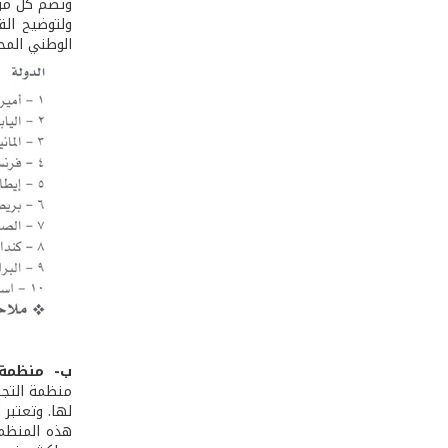
وتضم كل من 
ولتوضيح القد
الوطني المح
ب- ­ منظمة 
منظمة التجار
لها. وتعتبر ا