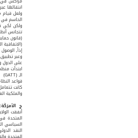
انتقالها عبر
ولعل قيام م
الحاسم في ال
ولكن لكي تت
تتجانس أنظمته
(قانون حماية ا
(الاتفاقية ا
إذاً, الوصول إ
وعبر تطبيق م
على الدول و
الـ (GATT)
قواعد النظام 
كانت تتعامل 
والملكية ال
ج ­ الأمرَكَة:
السياسي الدو
النقد الدول