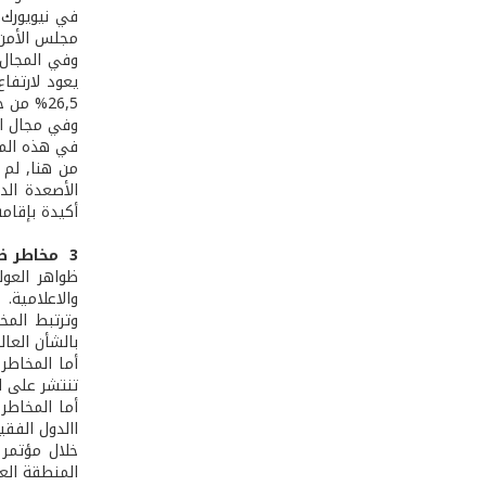
في نيويورك.
مجلس الأمن 
وفي المجال 
يعود لارتفا
26,5% من حجم الناتج الإجمالي العالمي.
في هذه المجالات نحو 
من هنا, لم 
الأصعدة الدو
أكيدة بإقام
3 ­ مخاطر ظواهر العولمة على الدول العربية:
ظواهر العول
والاعلامية.
وترتبط المخ
بالشأن العال
أما المخاطر
تنتشر على ا
أما المخاطر 
االدول الفقي
خلال مؤتمر 
المنطقة الع