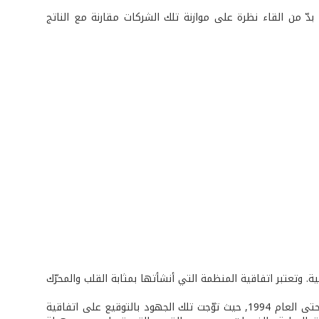
 بدّ من القاء نظرة على موازنة تلك الشركات مقارنة مع الناتج
ة. وتعتبر اتفاقية المنظمة التي أنشأتها بمثابة القلب والمحرّك
هذه المنظمة هي ثمرة جهود المفاوضات التجارية متعددة الأطراف منذ العام 1947 حتى العام 1994, حيث توّجت تلك الجهود بالتوقيع على اتفاقية