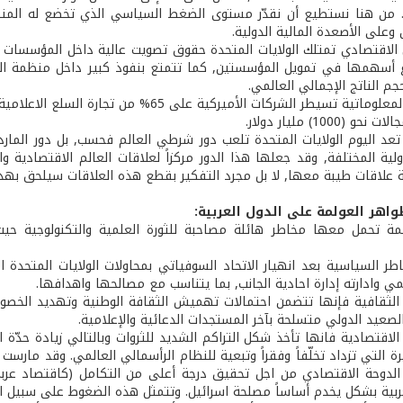
 من هنا نستطيع أن نقدّر مستوى الضغط السياسي الذي تخضع له المنظمة
وعلى الأصعدة المالية الدولية.
الاقتصادي تمتلك الولايات المتحدة حقوق تصويت عالية داخل المؤسسات الم
ع أسهمها في تمويل المؤسستين, كما تتمتع بنفوذ كبير داخل منظمة التجار
وفي مجال المعلوماتية تسيطر الشركات الأميرك
(1000) مليار دولار.
تعد اليوم الولايات المتحدة تلعب دور شرطي العالم فحسب, بل دور المار
لية المختلفة, وقد جعلها هذا الدور مركزاً لعلاقات العالم الاقتصادية و
ة علاقات طيبة معها, لا بل مجرد التفكير بقطع هذه العلاقات سيلحق بهذه ا
مة تحمل معها مخاطر هائلة مصاحبة للثورة العلمية والتكنولوجية حيث 
اطر السياسية بعد انهيار الاتحاد السوفياتي بمحاولات الولايات المتحدة 
مي وادارته إدارة احادية الجانب, بما يتناسب مع مصالحها واهدافها.
 الثقافية فإنها تتضمن احتمالات تهميش الثقافة الوطنية وتهديد الخصوص
لصعيد الدولي متسلحة بآخر المستجدات الدعائية والإعلامية.
الاقتصادية فانها تأخذ شكل التراكم الشديد للثروات وبالتالي زيادة حدّة ا
رة التي تزداد تخلّفاً وفقراً وتبعية للنظام الرأسمالي العالمي. وقد مارست
الدوحة الاقتصادي من اجل تحقيق درجة أعلى من التكامل (كاقتصاد عربي
ربية بشكل يخدم أساساً مصلحة اسرائيل. وتتمثل هذه الضغوط على سبيل