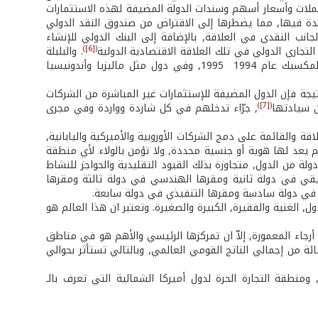
ملات وأسعار أسهم وسندات الدولة المضيفة لهذه الاستثمارات
دة فيها, مما يضطرها إلى الاقتراض من صندوق النقد الدولي
لجانب النقدي في العلاقة, بالإضافة إلى البنك الدولي للإنشاء
)
[6]
(
التجاري الدولي في تلك العلاقة الاقتصادية الدولية
. والبلبلة
النقدية وانعكاساتها الاقتصادية من إفلاسات وتدنّي لسعر العملات كما حدث في المكسيك عام 1994 ­ 1995, وفي دول مثل ماليزيا وأندونيسيا
تيجة فإن الدول المضيفة للإستثمارات غير المباشرة من الشركات
)
[7]
(
ن سيادتها
, جرّاء تدخلهم في كل شاردة وواردة وفي مجرى
ة والقائمة على دمج الشركات الأوروبية والأميركية واليابانية,
 يعد لها هوية أو جنسية محددة, ولا تؤمن بالولاء لأي منطقة
لة من الدول, متجاوزة بذلك القيود التقليدية والحواجز للنشاط
ويقي في دولة ثانية ومقرها الهندسي في دولة ثالثة ومقرها
ي في دولة سادسة ومقرها التنفيذي في دولة سابعة.
الغنية والفقيرة, الكبيرة والصغيرة. وتعتبر ان هذا العالم هو
جاء المعمورة, إلاّ ان تمركزها الرئيسي والأهم هو في مناطق
يسية تتركّز فيها ثروة تقدّر بحوالي 20 تريليون دولار, أي اكثر من (80) بالمائة من إجمالي الناتج القومي العالمي, وبالتالي تستأثر بحوالي
ومنطقة التجارة الحرة لدول أميركا الشمالية التي تعرف بالـ