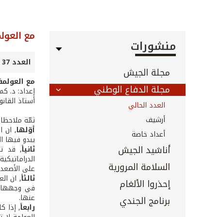
مع العولم
منشورات
العدد 37 - تموز 2001
مجلة الجيش
مع العولمة 
مجلة الدفاع الوطني
إعداد: د. كم
أستاذ القانو
العدد الحالي
أرشيف
ثمّة ملاحظات
أوّلها
, ان ا
أعداد خاصة
يبدو فيها ال
أناشيد الجيش
ثانيا
ً, قد ت
الدراماتيكي
السلامة المرورية
على الأصعدة
ثالثا
ً, ان ا
إحذروا الألغام
في وجهها. و
عنها.
برنامج الجندي
رابعا
ً, إذا 