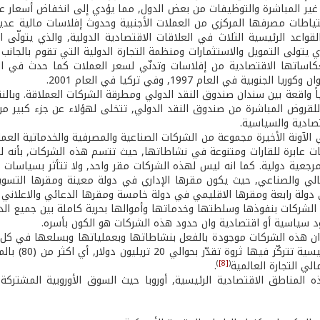
 غير المباشرة والتوظيفات من بعض الدول, مما يؤدي إلى انخفاض أسعار ع
ياطات مصرفها المركزي من العملات الأجنبية وحدوث إفلاسات مالية عدي
قواعد الرئيسية الثلاث في العلاقات الاقتصادية الدولية, والذي يتولّى ا
ي يتولى التمويل والاستثمارات ومنظمة التجارة الدولية التي تقوم بالجانب 
يا الجنوبية في العام 1997, وفي تركيا في العام 2001.
اً واقعة بين سندان صندوق النقد الدولي ومطرقة الشركات العملاقة. وبالن
للقروض المباشرة من صندوق النقد الدولي, تتخلى لهؤلاء عن جزء كبير م
تصادية والسياسية.
الآونة الأخيرة مجموعة من الشركات الصناعية والمصرفية والخدماتية العملاق
ات عابرة للقارات ومتنوعة في نشاطاتها, حيث تتسم هذه الشركات, بأنه لم
رجعية دولية. كما انه ليس لهذه الشركات مقر واحد, ولا تتأثر بسياسات دو
مالي والصناعي, حيث يكون مقرها الإداري في دولة معينة ومقرها التس
 دولة رابعة ومقرها الاقليمي في دولة خامسة ومقرها الدعائي والاعلان
لشركات بنفوذها وسلطتها وخدماتها وأموالها بحرية كاملة بين جميع الدول, 
ود سياسية أو اقتصادية وان حدود هذه الشركات هو الكون بأسره.
ان هذه الشركات موجودة بالفعل بنشاطاتها وبعملياتها وبسلعها في كل أر
اقتصادية رئ
)
[8]
(
.
 المناطق الاقتصادية الرئيسية, أوروبا حيث السوق الأوروبية المشتركة, 