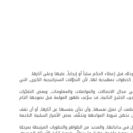
ك قبل إعطاء الحكم سلباً أو إيجاباً, عليها وعلى آثارها.
كخطوات تمهيدية لها, لأن التحوّلات الستراتيجية الكبرى, التي
 مجال الاتصالات والمواصلات والمعلومات, وبعض التغيّرات
رب الخليج الثانية, قد سرّعت ظهور العولمة قبل نضوجها التام
عظمت أن تعزل نفسها, وأن تنأى بنفسها عن آثارها, أو أن تقف
 تحسّن شروط المواجهة وتخفّف بعض الأضرار السلبية الناجمة
تزال في بداياتها, والعديد من الظواهر والتطورات المرتبطة بمرحلة