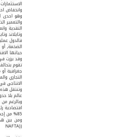
الاستثمارات
وانخفاض احت
وهو احدى ال
والتعمير الذ
وتايلاند وتايوان وكور
فالدول عملي
الضخمة, أو 
حياتها الاق
وقد برزت في 
تقوم بتحالف
جغرافية أو م
التجاري وال
الانتاجي في
وتنتقل هذه ا
عالم بلا حد
وبالرغم من 
85% من إجمالي التجارة العالمية
ومن بين هذه
((NAFTA