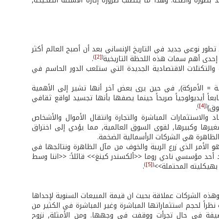
بعد بصورة واضحة. وهذا ما يتطلّب ضرورة إثارة الأسئلة الصحيحة,
تطور نوعي جديد في التاريخ الإنساني بعد أن أصبح العالم أكثر
)
[2]
(
و إحدى أهم سمات هذه اللحظة التاريخية
.
التكتلات الاقتصادية الجديدة التي ستلعب الدور الحاسم في
ة = الأمركة), في حين يرى بعض آخر أنها تشير إلى الأهمية
عاً أيديولوجياً صريحاً حينما يصفها بأنها تجسيد لواقع ثقافي
)
[4]
(
وق)
.
والاستثمارات المباشرة والتجارة وانتقال الأموال والأشخاص
صغيرها وكبيرها, لقوى السوق العالمية, مما يؤدي إلى اختراق
الظاهرة هي الشركات الرأسمالية الضخمة.
هو الأمر الذي زرع الريبة والخوف من مآل الظاهرة ونتائجها في
كد أحد مؤسسي نادي روما <<ألكسندر كينغ>> قائلاً: <<اننا وسط
)
[5]
(
هيكليته المحتملة>>
.
وهذه الشركات عملاقة بحيث ان قيمة المبيعات السنوية لإحداها
نظراً لحجم استثماراتها المباشرة وغير المباشرة في الكثير من
مضيفة في حال تجرأت ووقفت في وجهها. ومن الأمثلة, نزوح