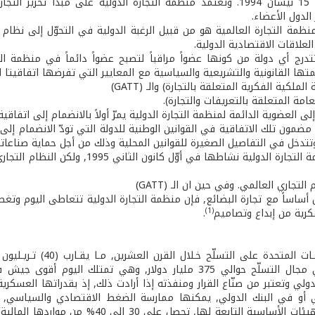
مراكش في 15 نيسان 1994. وتعتمد منظمة التجارة الدولية على مبد
 الدول الأعضاء.
نظمة التجارة العالمية هو من قبيل الرغبة الدولية في التحوّل إلى نظام
علاقات الاقتصادية الدولية.
درج أي دولة من كونها عضواً مراقباً لتصبح عضواً دائماً في منظمة ال
ا القانونية والتشريعية والسياسية مع المعايير التي تفرضها اتفاقيتا الـ (RIPS
لملكية الفكرية المتعلقة بالتجارة) والـ (GATT)
لعامة المتعلقة بالتعريفات والتجارة).
لى العضوية الدائمة لمنظمة التجارة الدولية يمرّ أولاً بالانضمام إلى اتفاقية الـ (S
ضمون تلك الاتفاقية في القوانين الوطنية للدولة التي تودّ الانضمام إلى 
تتدخل في التفاصيل الصغيرة للقوانين المحلية وذلك من أجل حماية صناعاتها
التجاري العالمي. وفي حين ان الـ (GATT)
أساساً مع تجارة البضائع, فإن منظمة التجارة الدولية تتعاطى اليوم وتغطي 
(1)
فكرية من إبداع وتصاميم
.
أنفقت الولايـات المت
المتحدة في مجال التسلّح حوالي 375 مليار دولار, وهي تمتلك 
لي وتعتبر من صنّاع القرار ومنفذته إذا أرادت ذلك, إذ بقدراتها العسكرية
ي أو في البنك الدولي, يمكنها ممارسة الضغط الاقتصادي والسياسي, عل
المتحدة والهيئات الأساسية التابعة له