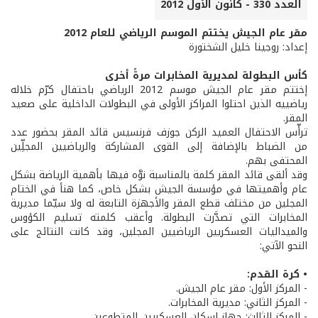
العدد 330 - كانون الأول 2012
مقر عام الجيش يختتم الموسم الرياضي للعام 2012
إعداد: روجينا خليل الشختورة
كأس البطولة لمديرية المخابرات مرةً أخرى
إختتم مقر عام الجيش موسم 2012 الرياضي باحتفال كرّم خلاله
رياضييه الذين احتلوا المراكز الأولى في البطولات الداخلية على صعيد
المقر.
ترأّس الاحتفال العميد الركن جوزف فرنسيس قائد المقر بحضور عدد
من الضباط بالإضافة إلى القوى المشاركة والرياضيين المجلِّين
المحتفى بهم.
وقد ألقى قائد المقر كلمة بالمناسبة نوَّه فيها بأهمية الرياضة بشكل
عام وأهميتها في مؤسسة الجيش بشكل خاص، كما هنأ في الختام
المجلين من مختلف قطع المقر والأجهزة التابعة له ولا سيّما مديرية
المخابرات التي تصدَّرت البطولة. وأعقب كلمته تسليم الكؤوس
والميداليات العسكريين الرياضيين المجلين، وقد كانت النتائج على
النحو الآتي:
• كرة القدم:
- المركز الأول: مقر عام الجيش.
- المركز الثاني: مديرية المخابرات.
- المركز الثالث: جهاز إسكان العسكريين المتطوعين