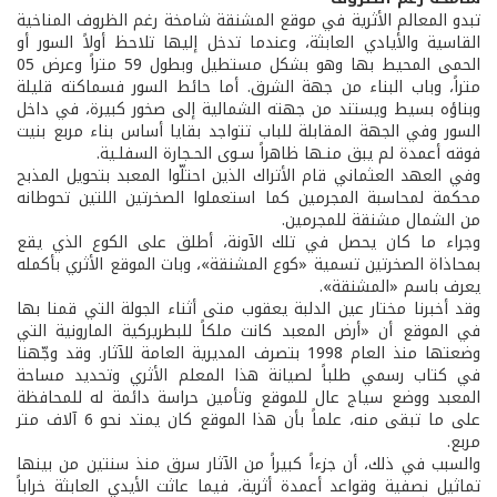
تبدو المعالم الأثرية في موقع المشنقة شامخة رغم الظروف المناخية
القاسية والأيادي العابثة، وعندما تدخل إليها تلاحظ أولاً السور أو
الحمى المحيط بها وهو بشكل مستطيل وبطول 59 متراً وعرض 05
متراً، وباب البناء من جهة الشرق. أما حائط السور فسماكته قليلة
وبناؤه بسيط ويستند من جهته الشمالية إلى صخور كبيرة، في داخل
السور وفي الجهة المقابلة للباب تتواجد بقايا أساس بناء مربع بنيت
فوقه أعمدة لم يبق منـها ظاهراً سـوى الحـجارة السفلـية.
وفي العهد العثماني قام الأتراك الذين احتلّوا المعبد بتحويل المذبح
محكمة لمحاسبة المجرمين كما استعملوا الصخرتين اللتين تحوطانه
من الشمال مشنقة للمجرمين.
وجراء ما كان يحصل في تلك الآونة، أطلق على الكوع الذي يقع
بمحاذاة الصخرتين تسمية «كوع المشنقة»، وبات الموقع الأثري بأكمله
يعرف باسم «المشنقة».
وقد أخبرنا مختار عين الدلبة يعقوب متى أثناء الجولة التي قمنا بها
في الموقع أن «أرض المعبد كانت ملكاً للبطريركية المارونية التي
وضعتها منذ العام 1998 بتصرف المديرية العامة للآثار. وقد وجّهنا
في كتاب رسمي طلباً لصيانة هذا المعلم الأثري وتحديد مساحة
المعبد ووضع سياج عال للموقع وتأمين حراسة دائمة له للمحافظة
على ما تبقى منه، علماً بأن هذا الموقع كان يمتد نحو 6 آلاف متر
مربع.
والسبب في ذلك، أن جزءاً كبيراً من الآثار سرق منذ سنتين من بينها
تماثيل نصفية وقواعد أعمدة أثرية، فيما عاثت الأيدي العابثة خراباً