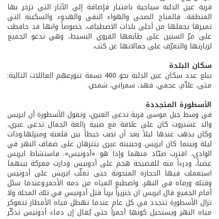
قرية عين الدلبة سياحية بامتياز فإضافة إلى الآثار التي تزخر بها
المنطقة، فالمناخ الصحي والهواء النقي والهدوء والسكينة التي
تميزها يجعلها من أحلى بلدات الاصطياف، خصوصاً وانها قد حافظت
على مرّ السنين على طابعها القروي البسيط، وهي تدعو الجميع
لزيارتها والتعرّف على جمالاتها عن كثب.
سكان البلدة
يبلغ عدد سكان عين الدلبة نحو 400 نسمة تتوزعهم العائلات التالية:
متى، علاّم، عجمي، فهد، سمراني، شمص.
الأسطورة المتجددة
في وسط جبل موسى قرية تدعى العبري، وتقول الأسطورة أن ايريس
والد عشتروت كان على علاقة مع صبية رائعة الجمال تدعى عبري،
وكان يذهب عندها ليلاً بعد أن نصب خيطاً بين قلعته ومنزلها.وذات
ليلة وبينما كان ايريس وحبيبته عبري يتنزهان على ضفاف النهر في
الوادي، اقترب صيّاد منهما وإذا هو «أدونيس». فاستشاط ايريس
غضباً، ودرءاً منه للفضيحة هجم على أدونيس ودارت معركة بينهما
استعملت فيها الحجارة المنحوتة حتى تغلّب ايريس على أدونيس
وقتله ورماه في النهر، واصطبغ المياه من دمه الأحمر.وعندما سئل
أمام الجميع قال ايريس ان خنزيراً برياً قتل أدونيس في تلك المحلة ولا
تزال الأسطورة تتجدد في كل عام عندما تهطل مياه الأمطار تتعوكر
مياه النهر ويستحيل كونها أحمراً حتى يُقال إن دماء أدونيس تذكّر