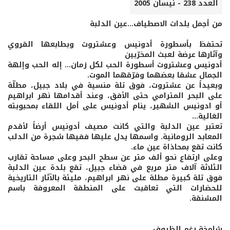
العدد 238 - نيسان 2005
من أجمل بلدات الاصطياف...عين الدلبة
تحتفظ بأسطورة أدونيس وعشتروت وبطابعها القروي
وآثارها عرضة لعبث المخرّبين
أدونيس وعشتروت أسطورة الحب لكل زمان... إله الحب وإلهة
الجمال عشقا بعضهما وفرّقهما الموت.
وبعيداً عن عشتروت، فوق تلة منسية في بلاد جبيل، مطلّة
على البحر المترامي حتى الأفق، وعند أقدامها نهر ابراهيم
أو ادونيس الشهير، ينام أدونيس على أمل اللقاء بمحبوبته
الغالية...
تعتبر عين الدلبة والتي كانت مصيف أدونيس أرضاً لأقدم
المعابد الرومانية. واسمها يدل عليها ففيها شجرة من الدلب
كانت تقع بمحاذاة عين ماء.
وعلى ارتفاع نحو ألف متر عن سطح البحر وعلى مساحة تقارب
الثلاثة آلاف متر مربع في قضاء جبيل، تقع بلدة عين الدلبة
فوق تلة كبيرة مطلة على نهر ابراهيم، مليئة بالآثار التاريخية
للحضارات التي تعاقبت على المنطقة المعروفة باسم
المشنقة.
شامخة رغم الظروف