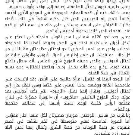
الأثري، ويبدو بينها نصب أقيم ذكراً للبعل وفي رأس النصب إكليل
وعلى طرفيه نقوش تمثّل الصاعقة، إضافة إلى نوافذ وأبواب صغيرة.
ومما لا شك فيه أن هذه المعابد الموجودة في الموقع الأثري أقيمت
إكراماً لتموز إله الجبيليين الذي كان ذكره شائعاً في تلك الأنحاء
وكثرت الهياكل على اسمه. ويستدل على ذلك من اسم نهر ابراهيم
عند القدماء الذي كانوا يدعونه أدونيس أو تموز.
وعلى بعد نحو 120م شمالي السور نقوش منحوتة في الصخر على
شكل أجران مستطيلة نحتت في الصخر وقربها أغطيتها المخروطة
الجوانب. ولدى عبور الممر الصخري تبدو لوحتان عظيمتان مقابلتـان من
كل جانب ومنقوشتـــان ضمن إطار من الطراز الأيوبي، والأولى عبارة عن
تمثال لأدونيس والذي وصفه المؤرخ هنري لامنس بأنه «بطل يتمتع
ببنية قوية، يرفـع يده كأنه يحـمل رمـحاً ويتحفز للقتال» وهو يشبه
التمثال في بلدة الغينة.
أما اللوحة المقابلة فتمثل امرأة جالسة على الأرض وقد ارتسمت على
ملامحها الكآبة ووضعت يدها اليمنى على خدّها وهي تنظر بحزن إلى
تمثال أدونيس، ويقال إنها تمثل «الزهرة» التي بكت أدونيس بعد
موته. وذكر المؤرخ اللاتيني «ماكروب» أن «الزهرة مصوّرة في لبنان،
مقنّعة الرأس كئيبة الوجه، تسند رأسها إلى شمالها متحجبة
بردائها».
وبالقرب من هاتين اللوحتين، صورتان صغيرتان لكل منها اطار مقوّس،
أما الصورة الخامسة فهي متوسطة في الكبر نقشت في الصخر
منفردة عن بقية اللوحات من جهة الشرق ويُقال إنها تمثل الإله
ايريس زوج عشتروت.