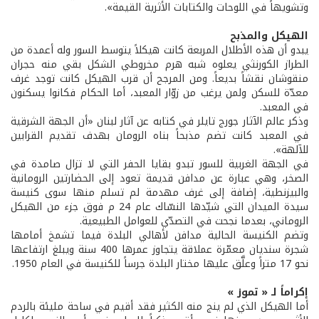
وتشويهاً في اللوحات والكتابات الأثرية القيمة».
الهيكل والمذبح
يبدو أن هذه الأطلال المربعة كانت هيكلاً يتوسط السور وله أعمدة من
الطراز الكورنثي يعلوه شبه هرم مخروطي الشكل بقي منه حجران
منقوشان نقشاً بديعاً. ومن المرجح أن قرب الهيكل كانت توجد غرف
معدّة للسكن ولمن يرغب من زوّار المعبد، أما الحكام فكانوا يسكنون
في المعبد.
وذكر عالم الآثار جورج تايلر في كتابه عن آثار لبنان «أن الجهة الشرقية
في المعبد كانت تضم مذبحاً بناه الرومان بهدف تقديم القرابين
للآلهة».
في الجهة الغربية للسور تبدو بقايا الحفر التي لا تزال صامدة في
الصخر، وهي عبارة عن مدافن قديمة تعود إلى الحضارتين الرومانية
والبيزنطية، إضافة إلى غرف مهدمة لم تسلم منها سوى كنيسة
سيدة الميدان التي شيّدها النسّاك عام 24 م فوق جزء من الهيكل
الروماني، بعدما نجحت في التصدّي للعوامل الطبيعية.
وتضم الكنيسة الحالية مدافن لأهالي البلدة فيما تشمخ أمامها
شجرة سنديان معمّرة عملاقة يتجاوز عمرها 400 سنة ويبلغ ارتفاعها
نحو 17 متراً وعلَّق عليها مختار البلدة جرساً للكنيسة في العام 1950.
إكراماً لـ « تموز »
أما الهيكل الذي لم ينج منه الكثير فقد أقيم في ساحة مليئة بالردم