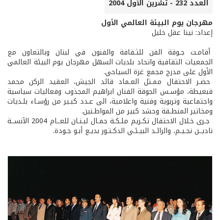
العدد 232 - تشرين الأول 2004
مهرجان يوم البيئة العالمي الأول
إعداد: نينا عقل خليل
أقامـت جـوقة الفن للثـقافة والفنون في لبنان وبالتعاون مع
الجمعيات الثقافية واتحاد بلديات السهل مهرجان يوم البيئة العالمي
الأول على مدرج مجمع غزة السياحي.
حضـر الاحتفال ممـثل العـماد قائد الجيش، العقيد الركن محمد
قبعيطة، مؤسـس الجوقة الفنان ابراهيم المجذوب وفعاليات سياسية
واجتماعية وتربوية وفنية واعلامية، الى عـدد كبـير من رؤسـاء بلـديات
ومخاتير المنطـقة وحشد كبير من المواطـنين.
جـرى خـلال الاحتفال تكـريم ملـكـة جمـال لبـنـان للعــام 2004 الآنســة
ناديــن نجـيـم، والرائـد البيـئـي الدكـتـور بديـع أبـو جـودة.