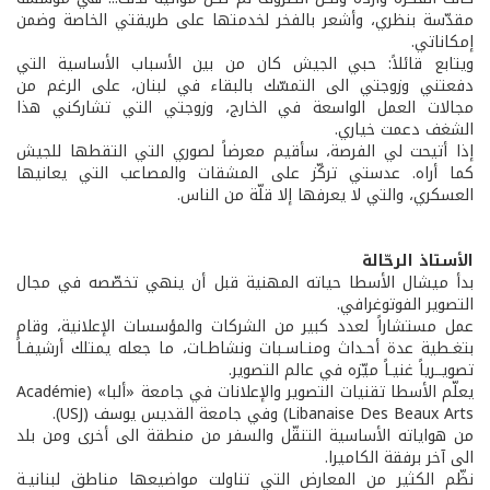
مقدّسة بنظري، وأشعر بالفخر لخدمتها على طريقتي الخاصة وضمن
إمكاناتي.
ويتابع قائلاً: حبي الجيش كان من بين الأسباب الأساسية التي
دفعتني وزوجتي الى التمسّك بالبقاء في لبنان، على الرغم من
مجالات العمل الواسعة في الخارج، وزوجتي التي تشاركني هذا
الشغف دعمت خياري.
إذا أتيحت لي الفرصة، سأقيم معرضاً لصوري التي التقطها للجيش
كما أراه. عدستي تركّز على المشقات والمصاعب التي يعانيها
العسكري، والتي لا يعرفها إلا قلّة من الناس.
الأستاذ الرحّالة
بدأ ميشال الأسطا حياته المهنية قبل أن ينهي تخصّصه في مجال
التصوير الفوتوغرافي.
عمل مستشاراً لعدد كبير من الشركات والمؤسسات الإعلانية، وقام
بتغـطية عدة أحـداث ومنـاسـبات ونشاطـات، ما جعله يمتلك أرشيفـاً
تصويــرياً غنيـاً ميّزه في عالم التصوير.
يعلّم الأسطا تقنيات التصوير والإعلانات في جامعة «ألبا» (Académie
Libanaise Des Beaux Arts) وفي جامعة القديس يوسف (USJ).
من هواياته الأساسية التنقّل والسفر من منطقة الى أخرى ومن بلد
الى آخر برفقة الكاميرا.
نظّم الكثير من المعارض التي تناولت مواضيعها مناطق لبنانيـة