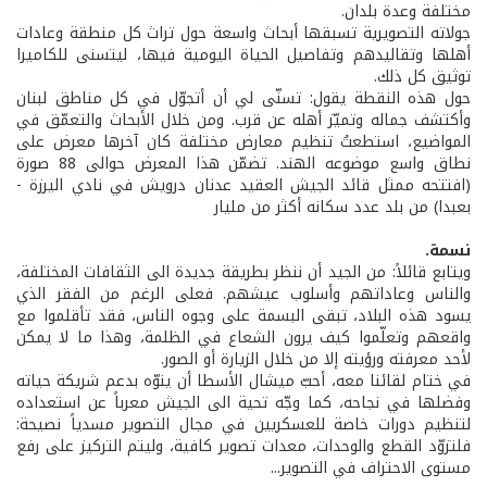
مختلفة وعدة بلدان.
جولاته التصويرية تسبقها أبحاث واسعة حول تراث كل منطقة وعادات
أهلها وتقاليدهم وتفاصيل الحياة اليومية فيها، ليتسنى للكاميرا
توثيق كل ذلك.
حول هذه النقطة يقول: تسنّى لي أن أتجوّل في كل مناطق لبنان
وأكتشف جماله وتميّز أهله عن قرب. ومن خلال الأبحاث والتعمّق في
المواضيع، استطعتُ تنظيم معارض مختلفة كان آخرها معرض على
نطاق واسع موضوعه الهند. تضمّن هذا المعرض حوالى 88 صورة
(افتتحه ممثل قائد الجيش العقيد عدنان درويش في نادي اليرزة -
بعبدا) من بلد عدد سكانه أكثر من مليار
نسمة.
ويتابع قائلاً: من الجيد أن ننظر بطريقة جديدة الى الثقافات المختلفة،
والناس وعاداتهم وأسلوب عيشهم. فعلى الرغم من الفقر الذي
يسود هذه البلاد، تبقى البسمة على وجوه الناس، فقد تأقلموا مع
واقعهم وتعلّموا كيف يرون الشعاع في الظلمة، وهذا ما لا يمكن
لأحد معرفته ورؤيته إلا من خلال الزيارة أو الصور.
في ختام لقائنا معه، أحبّ ميشال الأسطا أن ينوّه بدعم شريكة حياته
وفضلها في نجاحه، كما وجّه تحية الى الجيش معرباً عن استعداده
لتنظيم دورات خاصة للعسكريين في مجال التصوير مسدياً نصيحة:
فلتزوّد القطع والوحدات، معدات تصوير كافية، وليتم التركيز على رفع
مستوى الاحتراف في التصوير...