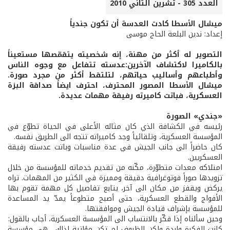
العدد 305 - تشرين الثاني 2010
ميشال الأسطا كادت العدسة أن تكون جندياً
إعداد: ندين البلعة الحاج موسى
التصوير له أكثر من مهنة، إنه شخصيته يتقمّصها مستعيناً
بالكاميرا لاكتشاف الآخرين:عدسته تتفاعل مع وجوه الناس
وأطباعهم وأساليب حياتهم، لتلتقط أكثر من مجرد صورة.
ميشال الأسطا المصور المحترف، احترف ايضاً صداقة البزة
العسكرية، فباتت كاميرته رفيقة مهمات عديدة.
«جندي» الصورة
رئيسه في الكشافة الذي كان مثاله الأعلى في الحياة تطوّع في
المؤسسة العسكرية، وتلقائياً وجد كاميراته تتجه الى الطريق نفسه.
كان حاضراً الى جانب الجيش في عدة مناسبات وباتت عدسته رفيقة
العسكريين.
امتلاكه معدات متطوّرة، مكّنه من تقديم خدماته للمؤسسة من خلال
تزويدها صوراً فوتوغرافية دقيقة ومميزة في الكثير من المهمات. تراه
يركض ويقفز من مكان الى آخر، يتابع تفاصيل كل مهمة تقوم بها
الأفواج والقطع العسكرية، حتى أصبح متطوعاً يمدّ يد المساعدة
للمؤسسة بإشراف قيادة الجيش وموافقتها.
وحين سألناه إذا فكّر بالانتساب الى المؤسسة العسكرية، أجاب بالقول:
كانت الفكرة واردة ولكن الظروف لم تكن مؤاتية لذلك... هي مؤسسة