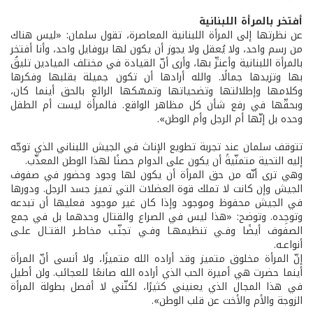
أفتخر بالمرأة اللبنانية
عن نظرتها إلى المرأة اللبنانية المعاصرة، تقول سلمان: «ليس هناك
من رسم واحد، ولا يُعقل ولا يجوز أن يكون لها بروفايل واحد، وأنا أفتخر
بالمرأة اللبنانية وأعتزّ بها، وأرى أنّ القيادة في مختلف الميادين تليقُ
بها وتزيدها جمالًا. والله أرادها أن تكون جميلة بقلبها وفكرها
وكلامها وإطلالتها وتضحياتها وتمسّكها الرائع بالحق أينما كان،
وبحقّها في رفع شأن كل مظاهر الواقع. فالمرأة ليست أم الطفل
وحده بل إنّها أم الرجل وأم الوطن».
تتوقف سلمان عند تجربة تطويع الإناث في الجيش اللبناني الذي توجّه
إليه التحية متمنّيةً أن يكون على الدوام حصنًا لهذا الوطن المعذّب.
وهي ترى أنّه من حق المرأة أن يكون لها وجود وحضور في صفوف
الجيش وإن كانت لا تملك قوة العضلات التي تميز جسد الرجل. ودورها
في الجيش محفوظ وموجود وإذا كان غير موجود فعليها أن تبدعه
وتوجِده. وتوضح: «هذا ليس في الصراع والقتال وحدهما بل في جمع
الصفوف أيضًا وفـي تنظيمهـا وفـي تجنّـب مخاطـر القتـال علـى
أنواعـه.
إنّ المرأة مخلوق متميز وقد أراده الله متميزًا، ولا أنسى أنّ المرأة
أينما حضرت هي أميرة الحب الذي أراده الله صانعًا للعجائب. ولن أطيل
في هذا المجال الذي يعنيني كثيرًا، لكنّني لا أفصل بطولة المرأة
الزوجة والأم والأخت عن قلب الوطن».