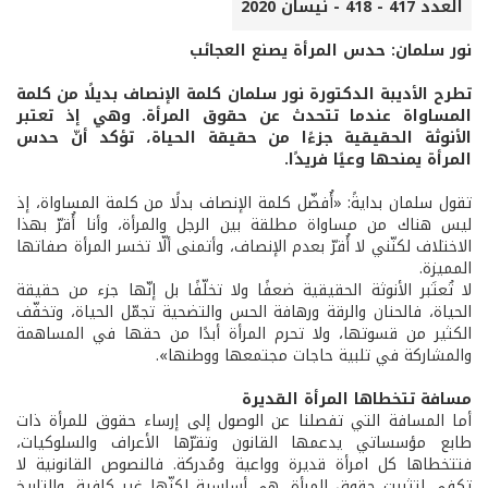
العدد 417 - 418 - نيسان 2020
نور سلمان: حدس المرأة يصنع العجائب
تطرح الأديبة الدكتورة نور سلمان كلمة الإنصاف بديلًا من كلمة
المساواة عندما تتحدث عن حقوق المرأة. وهي إذ تعتبر
الأنوثة الحقيقية جزءًا من حقيقة الحياة، تؤكد أنّ حدس
المرأة يمنحها وعيًا فريدًا.
تقول سلمان بدايةً: «أُفضّل كلمة الإنصاف بدلًا من كلمة المساواة، إذ
ليس هناك من مساواة مطلقة بين الرجل والمرأة، وأنا أُقرّ بهذا
الاختلاف لكنّني لا أُقرّ بعدم الإنصاف، وأتمنى ألّا تخسر المرأة صفاتها
المميزة.
لا تُعتَبر الأنوثة الحقيقية ضعفًا ولا تخلّفًا بل إنّها جزء من حقيقة
الحياة، فالحنان والرقة ورهافة الحس والتضحية تجمّل الحياة، وتخفّف
الكثير من قسوتها، ولا تحرم المرأة أبدًا من حقها في المساهمة
والمشاركة في تلبية حاجات مجتمعها ووطنها».
مسافة تتخطاها المرأة القديرة
أما المسافة التي تفصلنا عن الوصول إلى إرساء حقوق للمرأة ذات
طابع مؤسساتي يدعمها القانون وتقرّها الأعراف والسلوكيات،
فتتخطاها كل امرأة قديرة وواعية ومُدركة. فالنصوص القانونية لا
تكفي لتثبيت حقوق المرأة، هي أساسية لكنّها غير كافية، والتاريخ