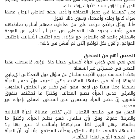
الذي أبرز تفوّق نساء كثيرات يؤكد ذلك.
وعن تجربتها في حقول الصحافة والأدب لجهة تعاطي الرجال معها
سواء كانوا زملاء وأصدقاء وسوى ذلك، تقول:
«أنا، وبكل تواضع، فرضت على من تعاطيت معهم أسلوب تعاطيهم
معي وآمنت بحدود هذا التعاطي من غير أن أتخلى عن المودة
والاحترام والصداقة والتعاون مع هؤلاء، رغم اختلاف الأساليب باختلاف
المواقع. وأقول بكل تواضع إنّني لم أفشل في ذلك».
الحدس أهم من المنطق
نعم، نعم، نعم، كوني امرأة أكسبني حدسًا حادَ الرؤية، فاستعنت بهذا
الحدس في مسيرتي غير السهلة.
بهذه الحماسة تجيب الأدبية سلمان عن سؤال حول الانعكاس الإيجابي
لكونها إمرأة في حياتها المهنية. وهي تضيف: «إنّ حدس المرأة
يمنحها وعيًا فريدًا من نوعه، فهو أهم بكثير من المنطق الملموس
والمرئي. حدس المرأة يصنع العجائب، وكثيرًا ما يُحصّنها بتفوق
مُشرق. إنّ حدس المرأة يستقوي على المنطق العقلي بإدراك غير
محدود.
الجهل هو في طليعة القضايا التي تختصر معاناة المرأة اللبنانية
والعربية عمومًا وفق رأي سلمان، فهو يظلم المرأة، وكثيرًا ما
يظلمها جهل الرجل لها، فيواجهها بأساليب لا تليق بها ولا
تناسبها، كالعنف والتزمّت الضيّق وتخلّف المجتمع، وأنا أرى أنّ المرأة
هي الضحية الأولى لهذا التخلّف».