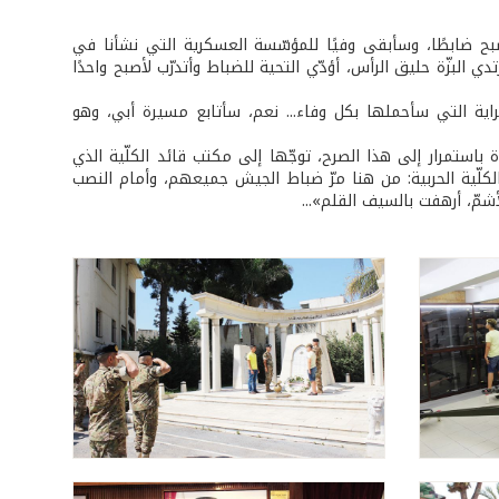
بح ضابطًا، وسأبقى وفيًا للمؤسّسة العسكرية التي نشأنا في
دي البزّة حليق الرأس، أؤدّي التحية للضباط وأتدرّب لأصبح واحدًا
راية التي سأحملها بكل وفاء... نعم، سأتابع مسيرة أبي، وهو
باستمرار إلى هذا الصرح، توجّها إلى مكتب قائد الكلّية الذي
كلّية الحربية: من هنا مرّ ضباط الجيش جميعهم، وأمام النصب
شمّ، أرهفت بالسيف القلم»...