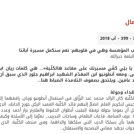
مال
 المؤسّسة وهي في قلوبهم: نعم سنكمل مسيرة آبائنا
لبلعة خيرالله
يا بيّي كفّي مسيرتك على مقاعد هالكلّية»... هي كلمات ريان ابن
ولى، ومعه أنطونيو ابن المقدّم الشهيد ابراهيم جبّور الذي سبق أن
 عامَين، ويلتحق بصفوف التلامذة الضباط هنا...
داء وجولة
كلّية كان الرائد محمد عبد الرزّاق في استقبال أنطونيو وريان، رافقهما
 لتكريم العلم. انضمّ إليهم قائد الكلّية العميد الركن جورج الحايك، الذ
بل أن يقوما بجولة برفقة النقيب أنطوان الجلبوط والملازم نزار أحمد وعد
غرف المنامة، قاعات الطعام، وساحات التدريب... تعرّفا إلى الأسلحة وكيفي
ا بأن يسلكا الدرب التي سلكها والداهما. وفي متحف الكلّية، الذي يخ
وات تجسّد معاني التضحية والاستقلال...