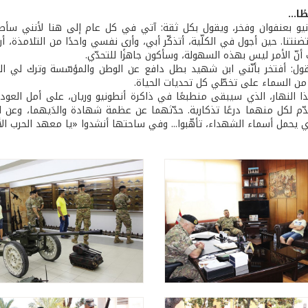
ا...
نيو بعنفوان وفخر، ويقول بكل ثقة: آتي في كل عام إلى هنا لأنني سأص
ضنتنا. حين أجول في الكلّية، أتذكّر أبي، وأرى نفسي واحدًا من التلامذة، أرت
نّ الأمر ليس بهذه السهولة، وسأكون جاهزًا للتحدّي.
يقول: أفتخر بأنّني ابن شهيد بطل دافع عن الوطن والمؤسّسة وترك لي ال
 السماء على تخطّي كل تحديات الحياة.
 النهار، الذي سيبقى منطبعًا في ذاكرة أنطونيو وريان، على أمل العودة 
م لكل منهما درعًا تذكارية. حدّثهما عن عظمة شهادة والدَيهما، وعن ال
ي يحمل أسماء الشهداء، تأهّبوا... وفي ساحتها أنشدوا «يا معهد الحرب الأ