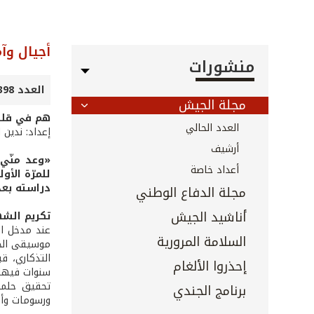
أجيال وآ
منشورات
العدد 398 - 399 - آب 2018
مجلة الجيش
هم في قلب
العدد الحالي
إعداد: ندين ا
أرشيف
«وعد منّي 
أعداد خاصة
للمرّة الأ
دراسته بعد
مجلة الدفاع الوطني
أناشيد الجيش
تكريم الشه
عند مدخل ال
السلامة المرورية
موسيقى الجيش
التذكاري، ق
إحذروا الألغام
سنوات فيها: 
تحقيق حلمهم
برنامج الجندي
ورسومات وأد