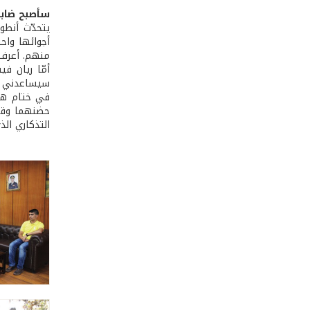
سأصبح ضابطً
يتحدّث أنطو
أجوائها واحت
منهم. أعرف أ
أمّا ريان ف
سيساعدني من
في ختام هذا
حضنهما وقدّ
التذكاري الذ