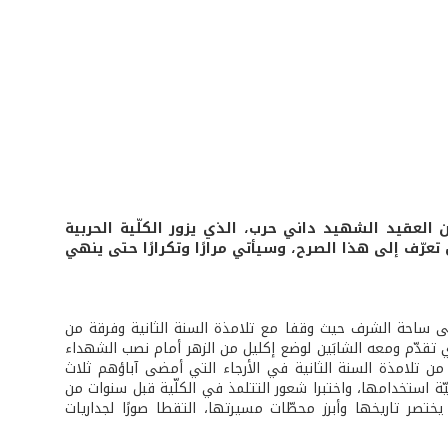
 العقيد الشهيد داني حرب، الذي يزور الكلّية الحربية
 تعرّف إلى هذا الصرح، وسيأتي مرارًا وتكرارًا حتى ينهي
 إلى ساحة الشرف حيث وقفا مع تلامذة السنة الثانية وفرقة من
ي تقدّم ومعه الشابَين لوضع إكليل من الزهر أمام نصب الشهداء
د من تلامذة السنة الثانية في الأرجاء التي أمضى آباؤهم ثلاث
ّة استخدامها، واختبرا شعور التتلمذ في الكلّية قبل سنوات من
تصر تاريخها وأبرز محطّات مسيرتها، التقطا صورًا لجداريات