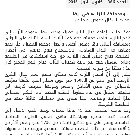
العدد 366 - كانون الأول 2015
... و«مملكة اللزاب» في برقا
إعداد: باسكال معوض بو مارون
وعدًا منها بإعادة جبال لبنان خضراء وتحت شعار «عودة اللزّاب إلى
قمم لبنان»، قامت جمعيّة «مملكة اللزّاب» للسنة الثالثة على التوالي
وبمشاركة أهالي برقا وعيون أرغش والجوار وحضور المطران حنّا رحمه
وعناصر من اللواء السادس، بالاستمتاع بيوم خريفي في أحضان
الطبيعة، وبزرع وتبنّي أشجار اللزّاب، مع رحلة استكشاف في الطبيعة
وزيارة المشتل حيث تتم تربية شجيرات اللزّاب. ختام اليوم الممتع كان
غذاءً صحّيًا من خيرات الطبيعة.
يشار إلى أنّ أشجار اللزّاب كانت تغطّي جميع قمم جبال الشرق
الأوسط التي تعلو عن الـ1600 متر فوق سطح البحر، لكنّها تعرّضت
للانقراض في بعض الأماكن وانحسر وجودها بطريقة كارثية، لأن
خشبها استُغلّ في بناء خطوط السكك الحديد أيام الحكم العثماني
نظرًا لمتانته وصلابته، ممّا قضى على مساحات هائلة منها في
السلسلة الشرقية.
وقد قامت الجمعية منذ 15 عامًا بحملات توعية للفتِ الانتباه إلى
أهمية هذه الشجرة وفرادتها، فهي تتحمّل الظروف المناخيّة
القاسية، وتنمو على علو شاهق (ابتداء من 1700 متر) وتعمّر أكثر من
5 آلاف سنة. ثم بدأت الجمعية بحملات التشجير، فزرعت منذ 3 سنوات
حوالى خمسين شجيرة ثم أتبعتها بـ500، أما هذا العام فتمّ غرس