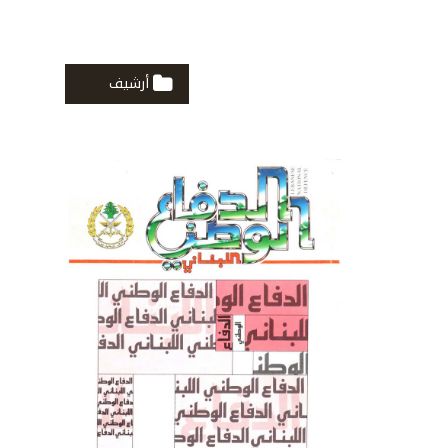
أرشيف