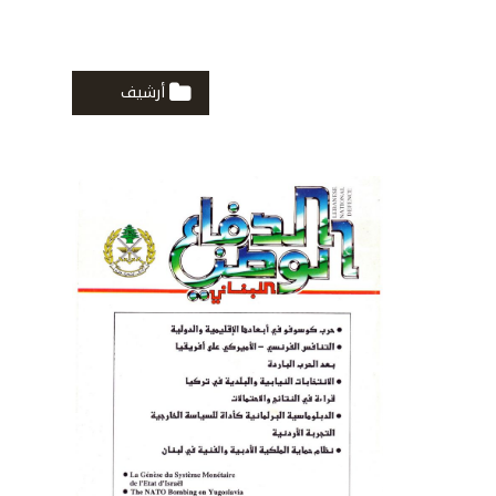
أرشيف