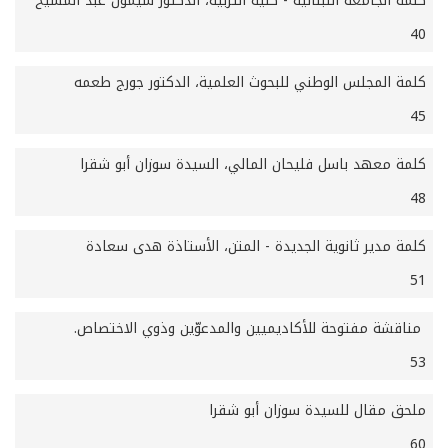
كلمة الجامعة اللبنانية - كلية التربية، الدكتور سيمون عبد المسيح
40
كلمة المجلس الوطني للبحوث العلمية، الدكتور جورج طعمه
45
كلمة معهد باسل فليحان المالي، السيدة سوزان أبو شقرا
48
كلمة مدير ثانوية الجديدة - المتن، الأستاذة هدى سعادة
51
مناقشة مفتوحة للأكاديميين والمدعوّين وذوي الاختصاص.
53
ملحق مقال للسيدة سوزان أبو شقرا
60