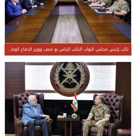
نائب رئيس مجلس النواب النائب الياس بو صعب ووزير الدفاع الوطني اللواء ميشال منسّى