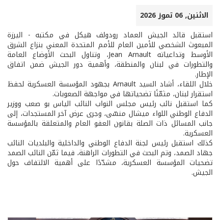
الاثنين, 06 تموز 2026
استقبل قائد الجيش العماد رودولف هيكل في مكتبه - اليرزة
المبعوث الشخصي للأمين العام للأمم المتحدة المعني بنزاع الشرق
الأوسط وتداعياته Jean Arnault، وتناول البحث الأوضاع العامة
والتطورات في لبنان والمنطقة، وأهمية دور الجيش ضمن اتفاق
الإطار.
خلال اللقاء، أشاد السيد Arnault بجهود المؤسسة العسكرية لحفظ
استقرار لبنان، مثمّنًا تضحياتها في مواجهة الصعوبات.
كما استقبل نائب رئيس مجلس النواب النائب الياس بو صعب ووزير
الدفاع الوطني اللواء ميشال منسّى، وجرى عرض آخر المستجدات، إلى
جانب المسائل ذات الصلة بقانون العفو العام والمتعلقة بالمؤسسة
العسكرية.
كذلك استقبل رئيس لجنة الدفاع الوطني والداخلية والبلديات النائب
جهاد الصمد، وتم البحث في التطورات الراهنة، فيما ثمّن النائب الصمد
تضحيات المؤسسة العسكرية، مشدّدًا على أهمية الالتفاف حول
الجيش.