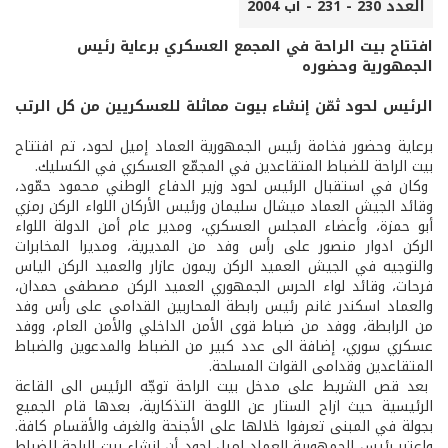
العدد 230 - 231 - آب 2004
افتتاح بيت الراحة في المجمع العسكري برعاية رئيس
الجمهورية وحضوره
الرئيس لحود ثمّن إنشاء بيوت مماثلة للعسكريين من كل الرتب
برعاية وحضور فخامة رئيس الجمهورية العماد إميل لحود، تم افتتاح
بيت الراحة للضباط المتقاعدين في المجمّع العسكري في الكسليك.
وكان في استقبال الرئيس لحود وزير الدفاع الوطني محمود حمّود،
وقائد الجيش العماد ميشال سليمان ورئيس الأركان اللواء الركن رمزي
أبو حمزة، وأعضاء المجلس العسكري، ومدير عام أمن الدولة اللواء
الركن ادوار منصور على رأس وفد من المديرية، ومديرا المخابرات
والتوجيه في الجيش العميد الركن ريمون عازار والعميد الركن الياس
فرحات، وقائد لواء الحرس الجمهوري العميد الركن مصطفى حمدان،
والعماد اسكندر غانم رئيس رابطة المحاربين القدامى على رأس وفد
من الرابطة، ووفد من ضباط قوى الأمن الداخلي والأمن العام، ووفد
عسكري سوري، إضافة الى عدد كبير من الضباط والمدعوين والضباط
المتقاعدين وقدامى القوات المسلحة.
بعد قص الشريط على مدخل بيت الراحة توجّه الرئيس الى القاعة
الرئيسية حيث ازاح الستار عن اللوحة التذكارية، بعدها قام الجميع
بجولة في المبنى تعرفوا خلالها على الأجنحة والغرف والأقسام كافة.
واعتبر رئيس الجمهورية العماد إميل لحود أن إنشاء بيت الراحة للضباط