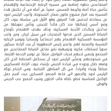
المتقاعدين خطوة إضافية في مسيرة الرعاية الإجتماعية والإهتمام
بتأمين حياة آمنة وكريمة للمسنين، معرباً عن أمله في أن تكتمل هذه
المسيرة بعد اقرار مشروع قانون ضمان الشيخوخة. وأعرب الرئيس لحود
عن سعادته لتدشين هذا المرفق وهو الأول في سلسلة بيوت كان
وضع أسس إنشائها منذ كان قائداً للجيش، وتأمن تمويلها من
مداخيل وعائدات الأندية العسكرية، وذلك بهدف الاهتمام بأوضاع
الضباط المسنين الذين قدموا التضحيات في سبيل لبنان، ومن واجب
المؤسسة العسكرية الاهتمام بهم اجتماعياً وإنسانياً وتوفير الرعاية
النفسية والصحية لهم. واعتبر رئيس الجمهورية أن بيت الراحة سيكون
محوراً لنشاطات فكرية وترفيهية تعزز تفاعل الضباط المتقاعدين مع
المجتمع وتنمي لديهم قدرات التواصل، فضلاً عن توفير الخدمة اللازمة،
في شيخوختهم. وتمنّى الرئيس لحود أن يستكمل المخطط الذي كان
وضعه خلال وجوده في قيادة الجيش بإنشاء بيوت الراحة للعسكريين
ضباطاً ورتباءَ وأفراداً، في كل المناطق اللبنانية. وفي الختام توجّه
الرئيس لحود والحضور الى قاعة المجمع العسكري حيث أقيم حفل
كوكتيل للمناسبة قطع خلاله قالب الحلوى وشرب الجميع نخب الجيش
والوطن.