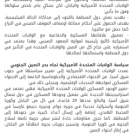
الولايات المتحدة الأميركية واليابان، لكن بشكلٍ عام، نلخص سلوكها
وفق ما يأتي:
- تهديد بعض دول المنطقة باللجوء إلى محاكاة الحالة الفيليبينية،
بهدف الحصول على أحكام مماثلة لإضعاف الموقف الصيني في النزاع
كما حصل مع ماليزيا.
- تعميق علاقاتها العسكرية والدفاعية مع الولايات المتحدة
الأميركية كآليةٍ رئيسية لموازنة الصعود الصيني، وهذا يعتمد في
استمراره على نجاح كل من الصين والولايات المتحدة في التأثير في
دول المنطقة واستمالتها لصالحها.
سياسة الولايات المتحدة الأميركية تجاه بحر الصين الجنوبي
عمدت الولايات المتحدة الأميركية إلى تغيير سياستها في جنوب
شرق آسيا، من الاحتواء الاقتصادي والدبلوماسية الناعمة إلى الاحتواء
العسكري لمواجهة التحديات الإقليمية، ويتجلى ذلك في:
-تعزيز الوجود العسكري للولايات المتحدة الأميركية: فهي تعتمد في
استراتيجيتها الجديدة على تفعيل وجودها العسكري في دول شمال
شرق آسيا، والبالغ عددها 29 قاعدة، في كل من: اليابان وكوريا
الجنوبية وأستراليا، تحديدًا في جزيرة جوام، وجزيرة دييغو غارسيا في
المحيط الهندي، إضافة إلى إرسال أعداد كبيرة من جنودها إلى
المنطقة. كما تجري مفاوضات جادة لنشر سفن حربية تابعة لسلاح
البحرية في كوريا الجنوبية، وتسيير دوريات بحرية انطلاقًا من اليابان،
في إطار احتواء الصين.