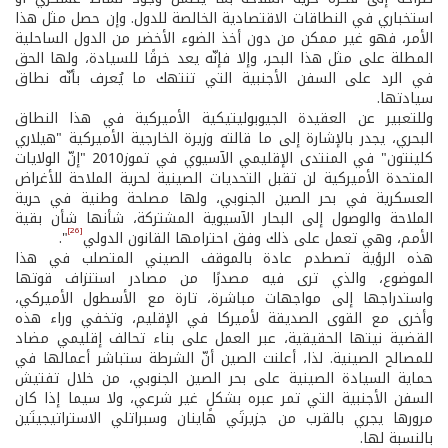
استخباري في النطاقات الاقتصادية الخالصة للدول. وإن حصل مثل هذا
الأمر، فهو غير ممكن من دون أخذ الضوء الأخضر من الدول الساحلية
المطلة على مثل هذا البحر، وإلا فإنّه يعد خرقًا للسيادة، ولها الحق
في الرد على السفن الأجنبية التي تنتهك ما يُعرف بأنّه نطاق
سيادتها.
وللتعبير عن العقيدة الجيوبوليتيكية الأميركية في هذا النطاق
البحري، يجدر بالإشارة إلى ما قالته وزيرة الخارجية الأميركية "هيلاري
كلينتون" في المنتدى الإقليمي الآسيوي في تموز2010 "إنّ الولايات
المتحدة الأميركية لن تقبل التحديات الصينية لحرية الملاحة للأغراض
العسكرية في بحر الصين الجنوبي، ولها مصلحة وطنية في حرية
الملاحة والوصول إلى البحار الآسيوية المشتركة، شأنها شأن بقية
[26]
الأمم، وهي تعمل على ذلك وفق احترامها القانون الدولي
".
هذه الرؤية تصطدم عادة بالموقف الصيني المتصلب في هذا
الموضوع، والذي ترى فيه مصدرًا من مصادر استنزاف قوتها
واستدراجها إلى مواجهات مباشرة، تارة مع الأسطول الأميركي،
وأخرى مع القوى الصديقة لأميركا في الإقليم، وتخفي وراء هذه
القضية نيتها الحقيقية، عبر العمل على بناء تحالف إقليمي مضاد
للمصالح الصينية. لذا، أعلنت الصين أنّ الشرطة ستباشر أعمالها في
حماية السيادة الصينية على بحر الصين الجنوبي، من خلال تفتيش
السفن الأجنبية التي تمر عبره بشكلٍ غير شرعي، ولا سيما إذا كان
مرورها يجري بالقرب من جزيرتَي هاينان وسبراتلي الاستراتيجيتَين
بالنسبة لها.