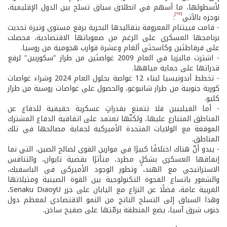
لأسطولها، ما أسهم في انطلاق سباق تسلح بين الدول الإقليمية،
[16]
نوجزه بالآتي
:
- قامت فييتنام المعروفة بتقاليدها البحرية برفع مستوى وتيرة تحديث
برنامجها العسكري على الرغم من صعوباتها الاقتصادية، فحصلت
على فرقاطتَين وكاسحتَي ألغام وعشرة قوارب هجومية من روسيا.
- اشترت ماليزيا في العام 2009 غواصتَين من طراز "سكوربين" لرفع
قدراتها على حماية مياهها.
- تخطط أندونيسيا لبناء 12 غواصة بحلول العام 2024 وشراء غواصات
كورية جنوبية من طراز شانبوغو، والحصول على غواصات روسية من طراز
كليو.
- أما الفيليبين فلا تتمتع بقدراتٍ عسكرية حقيقية للدفاع عن
المناطق المتنازع عليها، ولكنّها تعتمد على اتفاقية الدفاع المشترك
الموقعة مع الولايات المتحدة الأميركية لحماية مصالحها في تلك
المناطق.
- يبدو أنّ هناك اختلافًا كبيرًا في موازين القوى لصالح الصين، التي نما
إنفاقها العسكري بشكلٍ مطرد، متأثرًا بقضية تايوان، والتنافس
الاستراتيجي مع الهند، وتطور الوجود الأميركي في الباسفيك،
والشعور باتساع الفجوة التكنولوجية بين القوة الصينية ومثيلاتها
الغربية عامة، فضلًا عن النزاع مع اليابان على جزر Senaku DiaoyU،
وهذا السباق إلى التسلح الناتج من النمو الاقتصادي لمعظم دول
جنوب شرق آسيا، يضع المنطقة برمّتها على صفيح ساخن.