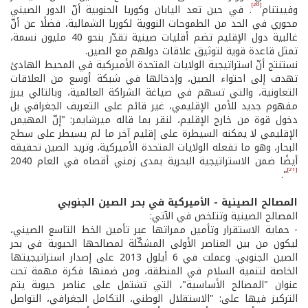
[20]
وفييتنام
. في حين تعد اليابان وكوريا الجنوبية أنّ الدور الصيني
محوري في الحد من الطموحات النووية لكوريا الشمالية، فضلًا عن أنّ
غالبية دول الإقليم تضم أقليات صينية تقدّر بنحو 40 مليون نسمة،
تمثل قاعدة قوية لتوثيق علاقات دولهم مع الصين.
نستنتج أنّ استراتيجية الولايات المتحدة الأميركية في المحيط الهادئ
تهدف إلى احتواء الصين، وإدخالها في شبكة أوسع من العلاقات
التعاونية، والتي تسهم في صياغة الشراكة العالمية، وبالتالي يبرز
مفهوم جديد للأمن الإقليمي، غير قائم على التعريف الجغرافي بل
دخول قوة من خارج الإقليم، لنقر بما قاله ميرشايمر: "إنّ المهيمن
الإقليمي لا يمكنه السيطرة على إقليم آخر ما لم يسيطر على سطح
البحار، وهو ما تفعله الولايات المتحدة الأميركية، وتريد الصين تحقيقه
أيضًا ضمن الاستراتيجية البحرية بمدى زمني أقصاه في العام 2040
[21]
".
المصالح الصينية - الأميركية في بحر الصين الجنوبي
المصالح الصينية وتتلخص في الآتي:
- حماية الاستقرار وتأمين ممراتها عبر تأمين الخط التاسع الصيني،
ليكون من بين العناصر الأولى المشكّلة لمصالحها الحيوية في بحر
الصين الجنوبي. وعملت في 6 أيلول 2013 على إصدار استراتيجيتها
الخاصة لتنمية السلام في المنطقة، ومن ضمنها فكرة مهمة تحت
عنوان "المصالح الأساسية"، التي تشتمل على عناصر حيوية يتم
التركيز فيها على: "الاستقلال الوطني، التكامل الجغرافي، التواصل