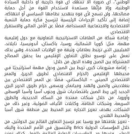
الوطني"، أي ضرورة ألا تنتهك أي قوة خارجية أو داخلية السيادة
الوطنية، وإلا فإنّها مستعدة لاستخدام القوة من أجل حماية
مصالحها، ولن تسمح لأي قوة بتهديد نظامها السياسي أو انتهاكه،
إضافة إلى تأكيد الإجراءات الرئيسية لترسيخ فكرة حماية التنمية
الاقتصادية والاجتماعية المستدامة، فضلًا عن الأمن المالي والاستقرار
الاقتصادي.
-إقامـة شبكة من العلاقات الاستراتيجية التعاونية مع دول إقليمية
مهمة، مثل: كوريا الشمالية، روسيا، باكستان، أندونيسيا، تايلاند،
الفيليبين التي ترتبط بعلاقاتٍ وثيقة مع الولايات المتحدة، وهي بذلك
تعمل على توسيع نطاق التعاون الإقليمي بما يحقق المصالح
المشتركة بين الصين وهذه الدول من خلال:
- إقامة مشروعات كبرى تربط بين الصين ودول مهمة استراتيجيًا في
محيطها الإقليمي (الحزام الاقتصادي لطريق الحرير)، والممر
الاقتصادي الصيني – الباكستاني، فضلًا عن الممر الاقتصادي بين
بنغلاديش والصين والهند وميانمار، ويسعى حزام طريق الحرير البري
الجديد إلى ربط الصين باقتصاديات شرق وجنوب آسيا وآسيا الوسطى
وأوروبا، من خلال شبكات ممتدة من السكك الحديدية، والطرق
السريعة، وشبكات الطاقة، وكابلات الألياف الضوئية، وغير ذلك من
الشبكات، بهدف تعزيز التجارة عبر المحيط بين منطقة شرق آسيا
والمحيط الهندي.
- تعزيز علاقتها مع روسيا عبر ترسيخ التعاون القائم بين الدولتَين، من
خلال المؤسسات الدولية Brics والتنسيق في الأمم المتحدة والبنك
الدولي، وغيرها من المؤسسات الدولية القائمة بالفعل، كذلك تعزيز