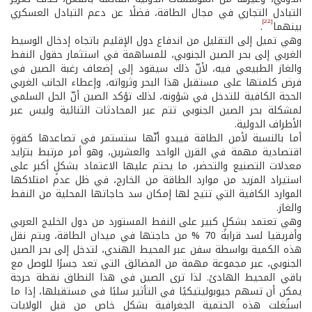
التبادل التجاري في مجال الطاقة، فضلًا عن دعم التبادل العسكري
[22]
بينهما
.
وهي تميل إلى التقليل من اندفاع دول الإقليم باتجاه إدخال الوسيط
الغربي إلى بحر الصين الجنوبي، للمساهمة في استثمار حقول النفط
والغاز الطبيعي فيه، لأنّ ذلك سيقود إلى إضعاف رغبة الصين في
فرض كلمتها على مستقبل هذا البحر وثرواته، وإعطاء الجانب الغربي
الحجة الكافية للتدخل في شؤونه، لذلك تؤكد الصين أنّ الحل السلمي
لمشكلة بحر الصين الجنوبي تتم عبر المحادثات الثنائية وليس عبر
الأطراف الدولية.
أما بالنسبة لأمن الطاقة فيبدو أنّها ستستمر في تصاعدها كقوةٍ
اقتصادية مهمة في القرن الواحد والعشرين، وهو أمر مرتبط بتزايد
معدلات التصنيع والتحضر، ما يحتم عليها الاعتماد بشكلٍ أكبر على
استيراد المزيد من موارد الطاقة من الخارج، في ظل عدم امتلاكها
الموارد الكافية التي تتيح لها إمكان سد حاجاتها المحلية من النفط
والغاز.
وهي تعتمد بشكلٍ كبير على النفط المستورد من دول الخليج العربي
وأفريقيا لسد قرابة 70 % من حاجتها في ميدان الطاقة، ويتم نقل
هذه الكمية بواسطة سفن عبر المحيط الهندي، لتدخل إلى بحر الصين
الجنوبي، عبر مجموعة مهمة من المضائق التي تعد جسرًا للوصل مع
باقي المحيط الهادئ. لذا ترى الصين في هذا النطاق نقطة حرجة
يمكن أن تسهم جيوبوليتيكيًا في التأثير سلبًا في مستقبلها، إذا ما
استُغلت هذه الحتمية الجغرافية بشكلٍ خاص من قبل الولايات