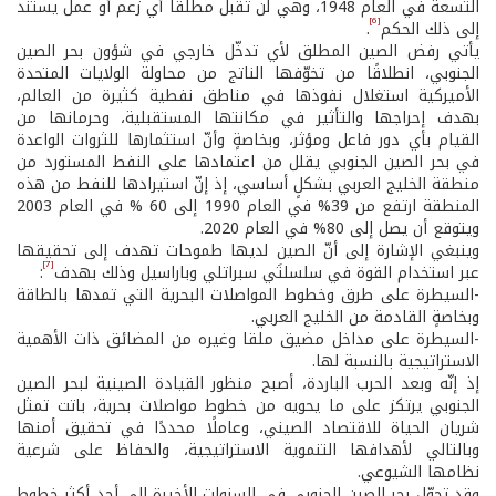
التسعة في العام 1948، وهي لن تقبل مطلقًا أي زعم أو عمل يستند
[6]
إلى ذلك الحكم
.
يأتي رفض الصين المطلق لأي تدخّل خارجي في شؤون بحر الصين
الجنوبي، انطلاقًا من تخوّفها الناتج من محاولة الولايات المتحدة
الأميركية استغلال نفوذها في مناطق نفطية كثيرة من العالم،
بهدف إحراجها والتأثير في مكانتها المستقبلية، وحرمانها من
القيام بأي دور فاعل ومؤثر، وبخاصةٍ وأنّ استثمارها للثروات الواعدة
في بحر الصين الجنوبي يقلل من اعتمادها على النفط المستورد من
منطقة الخليج العربي بشكلٍ أساسي، إذ إنّ استيرادها للنفط من هذه
المنطقة ارتفع من 39% في العام 1990 إلى 60 % في العام 2003
ويتوقع أن يصل إلى 80% في العام 2020.
وينبغي الإشارة إلى أنّ الصين لديها طموحات تهدف إلى تحقيقها
[7]
عبر استخدام القوة في سلسلتَي سبراتلي وباراسيل وذلك بهدف
:
-السيطرة على طرق وخطوط المواصلات البحرية التي تمدها بالطاقة
وبخاصةٍ القادمة من الخليج العربي.
-السيطرة على مداخل مضيق ملقا وغيره من المضائق ذات الأهمية
الاستراتيجية بالنسبة لها.
إذ إنّه وبعد الحرب الباردة، أصبح منظور القيادة الصينية لبحر الصين
الجنوبي يرتكز على ما يحويه من خطوط مواصلات بحرية، باتت تمثل
شريان الحياة للاقتصاد الصيني، وعاملًا محددًا في تحقيق أمنها
وبالتالي لأهدافها التنموية الاستراتيجية، والحفاظ على شرعية
نظامها الشيوعي.
وقد تحوّل بحر الصين الجنوبي في السنوات الأخيرة إلى أحد أكثر خطوط