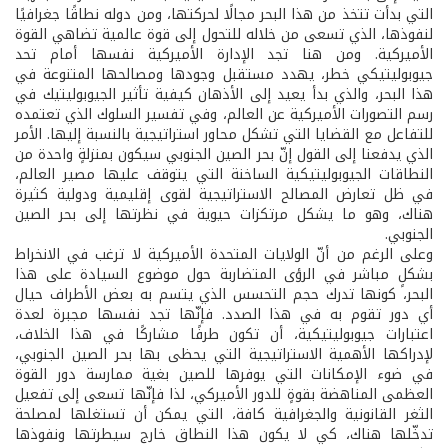
التي بدأت تتخذ من هذا البحر مجالًا لحركتها، ومن دوله نطاقًا جغرافيًا
لنفوذها، الذي تسعى من خلاله للتحول إلى قوة عالمية تضاهي القوة
الأميركية. ومن هنا تجد الإدارة الأميركية نفسها أمام تحد
جيوبوليتيكي خطر، يهدد مستقبل وجودها ومصالحها المتنوعة في
هذا البحر، والذي بدأ يعيد إلى الأذهان كيفية تأثير الجيوبوليتيك في
رسم التصورات الأميركية عن العالم، وفي تفسير السلوك الذي تعتمده
للتفاعل مع القضايا التي تشكل محاور استراتيجية بالنسبة إليها. الأمر
الذي يدفعنا إلى القول إنّ بحر الصين الجنوبي سيكون بمنزلةٍ واحدة من
النطاقات الجيوبوليتيكية الساخنة التي يتوقف عليها مصير العالم،
في ظل تعارض المصالح الاستراتيجية لقوى إقليمية ودولية كثيرة
هناك، وهو ما يشكل مرتكزات حيوية في نظرتها إلى بحر الصين
الجنوبي.
وعلى الرغم من أنّ الولايات المتحدة الأميركية لا ترغب في الانخراط
بشكلٍ مباشر في الرؤى المتضاربة حول موضوع السيادة على هذا
البحر، كونها تدرك حجم التحسس الذي يتسم به بعض الأطراف حيال
أي دور تقوم به في هذا الصدد. فإنّها تجد نفسها مجبرة لعدة
اعتبارات جيوبوليتيكية، أن تكون طرفًا مشاركًا في هذا الخلاف،
لإدراكها الأهمية الاستراتيجية التي يحظى بها بحر الصين الجنوبي،
في ضوء الإمكانات التي يوفرها للصين بغية ممارسة دور القوة
العظمى المناهضة بقوةٍ للدور الأميركي، لذا فإنّها تسعى إلى تفعيل
الثغر القانونية والجغرافية كافة، التي يمكن أن تستغلها لمصلحة
تدخّلها هناك، كي لا يكون هذا النطاق خارج سيطرتها ونفوذها