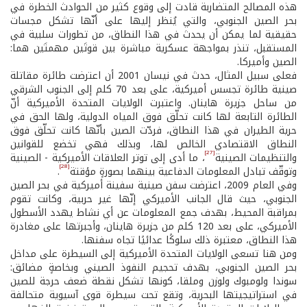
هذه المصالح المتضاربة قادت إلى وقوع كثير من الحوادث الخطرة في
بحر الصين الجنوبي، والتي يُنظر إليها على أنّها تشكل مجسات
حقيقية لما يمكن أن يحدث في هذا النطاق، من تطورات سلبية في
المستقبل، تنذر بمواجهة عسكرية مباشرة بين قوتَين مهمتَين هما:
الصين وأميركا.
فعلى سبيل المثال، حدث في نيسان 2001 أن اعترضت طائرة مقاتلة
صينية طائرة تجسس أميركية، على بعد 70 كلم إلى الجنوب الشرقي
من ساحل جزيرة هاينان. واعتبرت الولايات المتحدة الأميركية أنّ
الطائرة التابعة لها كانت تحلّق فوق المياه الدولية، ولها الحق في
حرية الطيران في هذا النطاق، فردّت الصين بأنّها كانت تحلّق فوق
النطاق الاقتصادي الخالص لها، وبذلك فهي تخضع للقوانين
[27]
والتنظيمات الصينية
، ما أدى إلى توتر العلاقات الأميركية - الصينية
[28]
وتوقّف تبادل المعلومات الدفاعية بينهما بصورةٍ مؤقتة
.
وفي العام 2009، اعترضت سفن صينية سفينة أميركية في بحر الصين
الجنوبي، حيث قال الجانب الأميركي إنّها غير حربية، وكانت تقوم
بمراقبة المحيط، بهدف جمع المعلومات عن أي نشاط يهدد الأسطول
الأميركي، على بعد 120 كلم من جزيرة هاينان، وأجبرتها على مغادرة
هذا النطاق، معتبرة ذلك سلوكًا عدائيًا تجاه سفنها.
ومن هنا تسعى الولايات المتحدة الأميركية إلى السيطرة على مداخل
بحر الصين الجنوبي، بهدف تحجيم النفوذ الصيني وبخاصةٍ مضائق:
سوندا ولومبوك ولوزن وملقا، كونها تشكل نقطة ضعف حرجة للصين
في استراتيجيتها البحرية، وتقع تحت سيطرة قوى آسيوية متحالفة