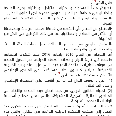
[14]
خلال الآتي
:
-تطبيق مبدأ المساواة والاحترام المتبادل، والالتزام بحرية الملاحة
والطيران في منطقة بحر الصين الجنوبي وفق مبادئ القانون الدولي.
-التشاور والتفاوض المباشر من دون اللجوء أو التهديد باستخدام
القوة.
-الامتناع عن القيام بأي أنشطة من شأنها تعقيد النزاعات وتصعيدها
أو التأثير في السلام والاستقرار، بما في ذلك التوطين في الجزر غير
المأهولة.
-التعاون الطوعي في عدد من المجالات، مثل حماية البيئة البحرية،
والبحث العلمي، والجريمة المنظمة.
أما المرحلة من العام 2010 ولغاية 2016 فقد شهدت انعطافة
حاسمة في تاريخ النزاع وإعطائه الصبغة الدولية، عبر التحول المهم
في موقف الولايات المتحدة الأميركية، التي عبّرت عنه وزيرة الخارجية
الأميركية "هيلاري كلينتون" خلال مشاركتها في المنتدى الإقليمي
[15]
للآسيان، بتشديدها على ما يأتي
:
(1)- ضرورة تسوية النزاع لما له من أهمية على الاستقرار الإقليمي
وإيجاد آلية لذلك.
(2)- احترام القانون الدولي، من حيث ضمان حرية الملاحة والنفاد إلى
المناطق المائية الآسيوية المشتركة، والتي تمثل مصالح أساسية
للولايات المتحدة الأميركية.
هذه السياسة الأميركية شجعت الفيليبين على تقديم شكوى ضد
الصين إلى محكمة التحكيم الدولية الدائمة في لاهاي، والذي جاء