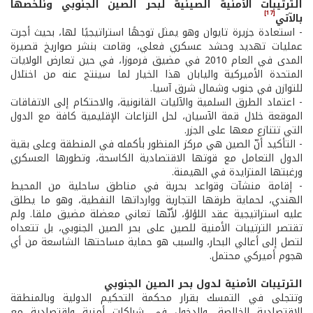
الترتيبات الأمنية الصينية لبحر الصين الجنوبي ونلخصها
[17]
بالآتي
- استعادة جزيرة تايوان وهو يمثل توجهًا استراتيجيًا لها، بحيث أجرت
عمليات تهديد وحشد عسكري فعلي، وقامت بنشر صواريخ قصيرة
المدى في العام 2010 في مضيق فرموزا، في حين تعارض الولايات
المتحدة الأميركية واليابان هذا الخيار لما سينتج عنه من اختلال
للتوازن في جنوب وشمال شرق آسيا.
- اعتماد الطرق السلمية والآليات القانونية، والاحتكام إلى الاتفاقات
الموقعة خلال قمة الآسيان، لحل النزاعات الإقليمية كافة مع الدول
التي تتنازع معها على الجزر.
- التأكيد أنّ الصين هي مركز المنظور بأكمله في المنطقة وعلى بقية
الدول التعامل مع قوتها الاقتصادية الكاسحة، وتطورها العسكري
ورغبتها المتزايدة في الهيمنة.
- إقامة منشآت وقواعد بحرية في مناطق ساحلية من المحيط
الهندي، لحماية طرقها التجارية ووارداتها النفطية، وهو ما يطلق
عليه استراتيجية عقد اللؤلؤ، لأنّها تعاني معضلة مضيق ملقا. ولم
تقتصر الترتيبات الأمنية للصين على بحر الصين الجنوبي، بل تتعداه
لتصل إلى أعالي البحار، والسبب هو حماية مساحتها الشاسعة من أي
هجوم أميركي محتمل.
الترتيبات الأمنية لدول بحر الصين الجنوبي
وتتجلى في التمسك بقرار محكمة التحكيم الدولية وبالمنطقة
الاقتصادية الخالصة، والدخول في شراكات أمنية واقتصادية مع