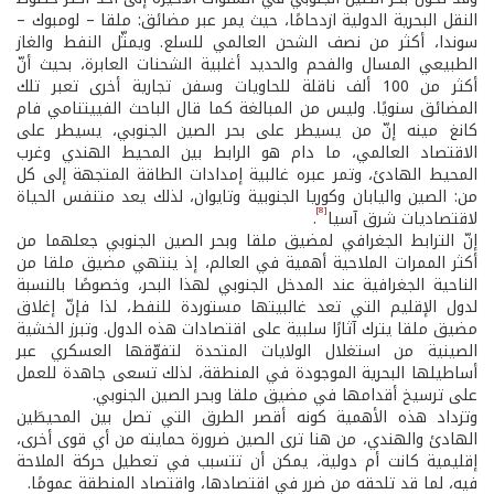
النقل البحرية الدولية ازدحامًا، حيث يمر عبر مضائق: ملقا – لومبوك –
سوندا، أكثر من نصف الشحن العالمي للسلع. ويمثّل النفط والغاز
الطبيعي المسال والفحم والحديد أغلبية الشحنات العابرة، بحيث أنّ
أكثر من 100 ألف ناقلة للحاويات وسفن تجارية أخرى تعبر تلك
المضائق سنويًا. وليس من المبالغة كما قال الباحث الفييتنامي فام
كانغ مينه إنّ من يسيطر على بحر الصين الجنوبي، يسيطر على
الاقتصاد العالمي، ما دام هو الرابط بين المحيط الهندي وغرب
المحيط الهادئ، وتمر عبره غالبية إمدادات الطاقة المتجهة إلى كل
من: الصين واليابان وكوريا الجنوبية وتايوان، لذلك يعد متنفس الحياة
[8]
لاقتصاديات شرق آسيا
.
إنّ الترابط الجغرافي لمضيق ملقا وبحر الصين الجنوبي جعلهما من
أكثر الممرات الملاحية أهمية في العالم، إذ ينتهي مضيق ملقا من
الناحية الجغرافية عند المدخل الجنوبي لهذا البحر، وخصوصًا بالنسبة
لدول الإقليم التي تعد غالبيتها مستوردة للنفط، لذا فإنّ إغلاق
مضيق ملقا يترك آثارًا سلبية على اقتصادات هذه الدول. وتبرز الخشية
الصينية من استغلال الولايات المتحدة لتفوّقها العسكري عبر
أساطيلها البحرية الموجودة في المنطقة، لذلك تسعى جاهدة للعمل
على ترسيخ أقدامها في مضيق ملقا وبحر الصين الجنوبي.
وتزداد هذه الأهمية كونه أقصر الطرق التي تصل بين المحيطَين
الهادئ والهندي، من هنا ترى الصين ضرورة حمايته من أي قوى أخرى،
إقليمية كانت أم دولية، يمكن أن تتسبب في تعطيل حركة الملاحة
فيه، لما قد تلحقه من ضرر في اقتصادها، واقتصاد المنطقة عمومًا.