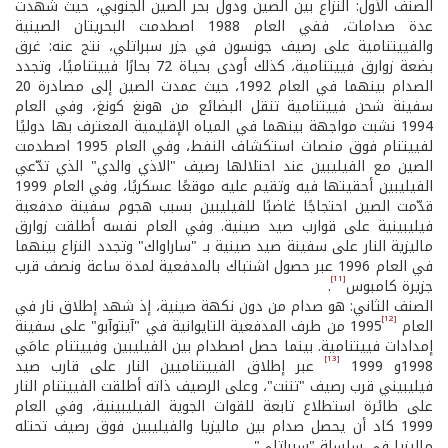
الصنف الأول: النزاع بين الصين ودول بحر الصين الجنوبي، حيث شهدت
عدة صدامات، ففي العام 1988 اصطدمت البحريتان الصينية
والفييتنامية على رصيف جونسون في جزر سبراتلي، نتج عنه: غرق
بضعة زوارق فييتنامية، كذلك أودى بحياة 72 بحارًا فييتناميًا، وتجدد
الصدام بينهما في العام 1992، حيث عمدت الصين إلى مصادرة 20
سفينة شحن فييتنامية تنقل البضائع من هونغ كونغ، وفي العام
1994 نشبت مواجهة بينهما في المياه الإقليمية المعترف بها دوليًا
لفييتنام فوق منصات استكشاف النفط، وفي العام 1995 اصطدمت
الصين مع الفيليبين عند احتلالها رصيف "الاذي والدي" الذي تدّعي
الفيليبين أحقيتها فيه وتقيم عليه موقعًا عسكريًا، وفي العام 1999
قدّمت الصين احتجاجًا غاضبًا للفيليبين بسبب هجوم سفينة مدفعية
فيليبينية على قوارب صيد صينية. وفي العام نفسه أطلقت زوارق
ماليزية النار على سفينة صيد صينية بـ "ساراواك" وتجدد النزاع بينهما
في العام 1996 عبر حصول اشتباك بالمدفعية لمدة ساعة ونصف قرب
[11]
جزيرة كامبوس
.
الصنف الثاني: هو صدام من دون نكهة صينية، إذ شهد إطلاق نار في
[12]
العام
1995 من طرف المدفعية التايوانية في "آيتوآبو" على سفينة
إمدادات فييتنامية. بينما حصل اصطدام بين الفيليبين وفييتنام عامَي
[13]
1998و 1999
عبر إطلاق الفييتناميين النار على قارب صيد
فيليبيني قرب رصيف "تننت"، وعلى الرصيف ذاته أطلقت الفييتنام النار
على طائرة استطلاع تابعة للقوات الجوية الفيليبينية، وفي العام
1999 كاد أن يحصل صدام بين ماليزيا والفيليبين فوق رصيف تحتله
ماليزيا في سلسلة "سبراتلي".