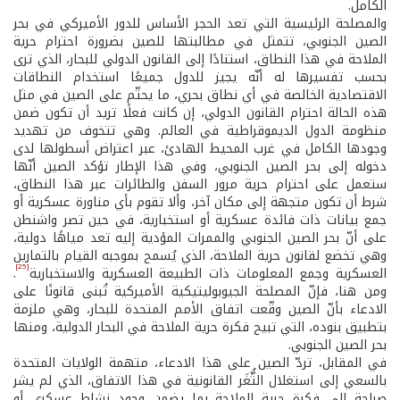
الكامل.
والمصلحة الرئيسية التي تعد الحجر الأساس للدور الأميركي في بحر
الصين الجنوبي، تتمثل في مطالبتها للصين بضرورة احترام حرية
الملاحة في هذا النطاق، استنادًا إلى القانون الدولي للبحار، الذي ترى
بحسب تفسيرها له أنّه يجيز للدول جميعًا استخدام النطاقات
الاقتصادية الخالصة في أي نطاق بحري، ما يحتّم على الصين في مثل
هذه الحالة احترام القانون الدولي، إن كانت فعلًا تريد أن تكون ضمن
منظومة الدول الديموقراطية في العالم. وهي تتخوف من تهديد
وجودها الكامل في غرب المحيط الهادئ، عبر اعتراض أسطولها لدى
دخوله إلى بحر الصين الجنوبي، وفي هذا الإطار تؤكد الصين أنّها
ستعمل على احترام حرية مرور السفن والطائرات عبر هذا النطاق،
شرط أن تكون متجهة إلى مكان آخر، وألا تقوم بأي مناورة عسكرية أو
جمع بيانات ذات فائدة عسكرية أو استخبارية، في حين تصر واشنطن
على أنّ بحر الصين الجنوبي والممرات المؤدية إليه تعد مياهًا دولية،
وهي تخضع لقانون حرية الملاحة، الذي يُسمح بموجبه القيام بالتمارين
[25]
العسكرية وجمع المعلومات ذات الطبيعة العسكرية والاستخبارية
.
ومن هنا، فإنّ المصلحة الجيوبوليتيكية الأميركية تُبنى قانونًا على
الادعاء بأنّ الصين وقّعت اتفاق الأمم المتحدة للبحار، وهي ملزمة
بتطبيق بنوده، التي تبيح فكرة حرية الملاحة في البحار الدولية، ومنها
بحر الصين الجنوبي.
في المقابل، تردّ الصين على هذا الادعاء، متهمة الولايات المتحدة
بالسعي إلى استغلال الثُّغَر القانونية في هذا الاتفاق، الذي لم يشر
صراحة إلى فكرة حرية الملاحة بما يضمن وجود نشاط عسكري أو