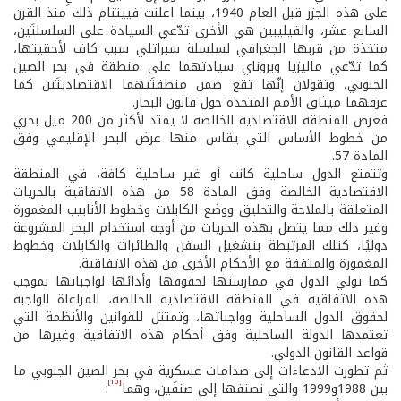
على هذه الجزر قبل العام 1940، بينما اعلنت فييتنام ذلك منذ القرن
السابع عشر، والفيليبين هي الأخرى تدّعي السيادة على السلسلتَين،
متخذة من قربها الجغرافي لسلسلة سبراتلي سبب كاف لأحقيتها،
كما تدّعي ماليزيا وبروناي سيادتهما على منطقة في بحر الصين
الجنوبي، وتقولان إنّها تقع ضمن منطقتَيهما الاقتصاديتَين كما
عرفهما ميثاق الأمم المتحدة حول قانون البحار.
فعرض المنطقة الاقتصادية الخالصة لا يمتد لأكثر من 200 ميل بحري
من خطوط الأساس التي يقاس منها عرض البحر الإقليمي وفق
المادة 57.
وتتمتع الدول ساحلية كانت أو غير ساحلية كافة، في المنطقة
الاقتصادية الخالصة وفق المادة 58 من هذه الاتفاقية بالحريات
المتعلقة بالملاحة والتحليق ووضع الكابلات وخطوط الأنابيب المغمورة
وغير ذلك مما يتصل بهذه الحريات من أوجه استخدام البحر المشروعة
دوليًا، كتلك المرتبطة بتشغيل السفن والطائرات والكابلات وخطوط
المغمورة والمتفقة مع الأحكام الأخرى من هذه الاتفاقية.
كما تولي الدول في ممارستها لحقوقها وأدائها لواجباتها بموجب
هذه الاتفاقية في المنطقة الاقتصادية الخالصة، المراعاة الواجبة
لحقوق الدول الساحلية وواجباتها، وتمتثل للقوانين والأنظمة التي
تعتمدها الدولة الساحلية وفق أحكام هذه الاتفاقية وغيرها من
قواعد القانون الدولي.
ثم تطورت الادعاءات إلى صدامات عسكرية في بحر الصين الجنوبي ما
[10]
بين 1988و1999 والتي نصنفها إلى صنفَين، وهما
: