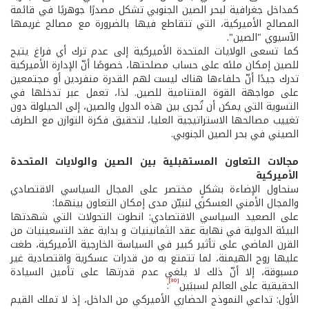
كمداخل جغرافية لبحر الصين الجنوبي تشكل مصدرًا جوهريًا في قائمة
المصالح الأميركية، التي تتقاطع فيها بالضرورة مع مصالح غريمها
الآسيوي "الصين".
كما تسعى الولايات المتحدة الأميركية إلى عدم ترك أي فراغ يتيح
للصين إمكان ملئه على حساب مصلحتها، خصوصًا أنّ الإدارة الأميركية
تدرك جيدًا أنّ حلفاءها هناك ليست لهم القدرة منفردين أو مجتمعين
على مواجهة القوة المتنامية للصين. لذا، تعمل عبر تدخلها في
التسوية التي يمكن أن تُجرى بين هذه الدول والصين، إلى الحيلولة دون
تغييب مصالحها الاستراتيجية العليا، لتحقيق فكرة التوازن مع الطرف
الصيني في بحر الصين الجنوبي.
مجالات التعاون المستقبلية بين الصين والولايات المتحدة
الأميركية
سنحاول الإضاءة بشكلٍ مختصر على المجال السياسي الاقتصادي
والمجال الأمني العسكري لنبيّن مدى إمكان التعاون بينهما:
على الصعيد السياسي الاقتصادي: انطوت التحولات التي شهدتها
البيئة الدولية في نهاية عقد الثمانينيات و بداية عقد التسعينيات من
القرن الماضي على تأثير كبير في السياسة الخارجية الأميركية، طغت
عليها روح الهيمنة، لما تتمتع به من قدرات عسكرية واقتصادية غير
مسبوقة، إلا أنّ ذلك لا يلغي عدم قدرتها على تأمين السيادة
[30]
الحقيقية على العالم لسببَين
:
الأول: تداعي النموذج الحضاري الأميركي من الداخل، إذ لا تملك القيم