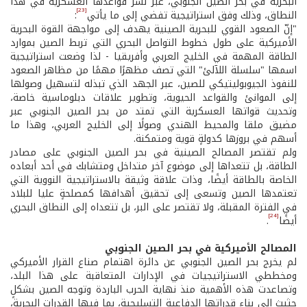
البحرية في بحر الصين الجنوبي، عبر نشر قواعدها العسكرية في هذا
[23]
النطاق، وذلك وفق استراتيجية تفضي إلى ما يأتي
:
"إنّ الصعود القوي للبحرية الصينية يهدف إلى مواجهة القوة البحرية
الأميركية على طول خطوط التواصل البحري التي تربط الصين بموارد
الطاقة المهمة في الخليج العربي وأفريقيا - لذا وضعت استراتيجية
اسمها "سلسلة اللآلئ" التي تصف مظهرًا مهمًا من مظاهر الصعود
للنفوذ الجيوبوليتيكي للصين، عبر الجهد الذي تبذله لتسهيل وصولها
إلى الموانئ والقواعد الحيوية، وتطوير علاقات دبلوماسية خاصة،
وتحديث قواتها العسكرية التي تمتد من بحر الصين الجنوبي عبر
مضيق ملقا والمحيط الهندي وصولًا إلى الخليج العربي، وهذا ما
أسهم في بروزها كدولةٍ قوية ومتمكنة.
ولم تقتصر المصالح الصينية في بحر الصين الجنوبي على مصادر
الطاقة، بل تتعداها إلى موضوع آخر متداخل ومتشابك في أحد أبعاده
الخاصة بالطاقة أيضًا، وذات علاقة وثيقة بالاستراتيجية النووية التي
تعتمدها الصين وتسعى إلى تحقيق أهدافها كمصلحةٍ عليا للبلاد
في الفترة المقبلة، ولا تقتصر على البر، بل تتعداه إلى النطاق البحري
[24]
أيضًا
.
المصالح الأميركية في بحر الصين الجنوبي
لم يخرج بحر الصين الجنوبي عن دائرة اهتمام صناع القرار الأميركي
ومخططي الاستراتيجيات في الإدارات المتعاقبة على هذا البلد،
وتصاعدت هذه الأهمية منذ نهاية الحرب الباردة وتوجه الصين بشكلٍ
حثيث إلى بناء قدراتها الدفاعية التسليحية، بما فيها القدرات البحرية،