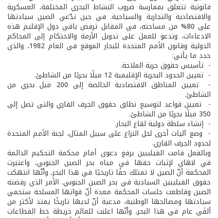
قانونية تتعلق بممارسة ضروب النشاط البحري المختلفة، العسكرية
والاقتصادية والتجارية والسياحية. في حين تدّعي الصين سيادتها
على 80% من مساحته، في المقابل ترفض باقي دول الإقليم هذه
الادعاءات، وتدعو للعمل على تدويل الأزمة والاحتكام إلى المحاكم
الدولية وقانون الأمم المتحدة للبحار الموقع في العام 1982، والذي
حدد ما يأتي:
- تأسيس حقوق حرية الملاحة.
- تعيين الحدود البحرية الإقليمية 12 ميلًا بحريًا من الشاطئ.
- تعيين المناطق الاقتصادية الخالصة إلى 200 ميل بحري من
الشاطئ.
- تعيين قواعد لتوسيع نطاق حقوق الجرف القاري والتي تصل إلى
350 ميلًا بحريًا من الشاطئ.
- إنشاء سلطة دولية لقاع البحار.
- وضع آليات أخرى لحل النزاع على سبيل المثال، لجنة الأمم المتحدة
لحدود الجرف القاري.
وبالفعل قامت الفيليبين برفع دعوى أمام محكمة التحكيم الدائمة
في لاهاي لإثبات حقها في مياه بحر الصين الجنوبي، واعتبرت
المحكمة أنّ الصين لا تمتلك حقًا تاريخيًا في هذا البحر، وأنّها انتهكت
حقوق الفيليبين السيادية في بحر الصين الجنوبي. الأمر الذي رفضته
الصين وقاطعت جلسات المحكمة معدة أنّ قواتها المسلحة ستحمي
سيادتها ومصالحها الوطنية، مدعية أنّ لديها تاريخًا يمتد لأكثر من
ألفَي عام في هذا البحر، وأنّها اعلنت للعالم خريطة خط القطاعات