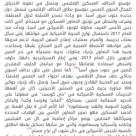
-توسيع التحالف العسكري الإقليمي: ويتمثل في تقوية الاختراق
للمجال الحيوي الصيني، بتوسيع نطاق التحالف الإقليمي، ليشمل دول
جديدة جنوب شرق آسيا. مع زيادة تصدير الأسلحة لدول المنطقة،
وشرعت واشنطن في توثيق التعاون العسكري مع فييتنام، التي كانت
حتى الأمس القريب مناوئة للوجود الأميركي في آسيا، وبدأت منذ
العام 2011 باستقبال بوارج البحرية الأميركية في موانئها على شكل
بعثات تدريبية، والقيام بعمليات إصلاح السفن الحربية، لدعم قدرتها
على مواجهة الأنشطة الصينية في الجزر المتنازع عليها. وتصاعدت
وتيرة هذا التعاون بإجراء مناورات بحرية مشتركة في بحر الصين
الجنوبي خلال العام 2013، وفي إطار الاستراتيجية ذاتها، حاولت
واشنطن استعادة علاقاتها تدريجًا مع ميانمار، الحليف التقليدي
[18]
للصين في جنوب شرق آسيا
. كما تعمل على خلق تحالف آسيوي
يحاكي حلف شمال الأطلسي، بهدف احتواء المد الصيني إقليميًا،
ويمتد عبر المحيط الهادئ وجنوب شرق آسيا، وتمثل ذلك بإجراء حوالى
300 مناورة بحرية كبرى في السنتَين الأخيرتَين، كان من أهمها
التدريبات العسكرية الأميركية في "خان كويست" في منغوليا على
الحدود الشمالية للصين، بمشاركة "ألمانيا وفرنسا وكندا واليابان
وكوريا الجنوبية والهند وسنغافورة". أما الأمر الذي لا يقل أهمية عن
الحشد العسكري فهو تعزيز التعاون الأمني بين الولايات المتحدة
وشركائها المحليين، بوضع مراكز إضافية في كل من: الفيليبين
وتايلاند وأستراليا وسنغافورة، والتي من شأنها تشكيل نقطة انطلاق
[19]
بالنسبة للجيش الأميركي في حال نشوب أي نزاع مسلح
.