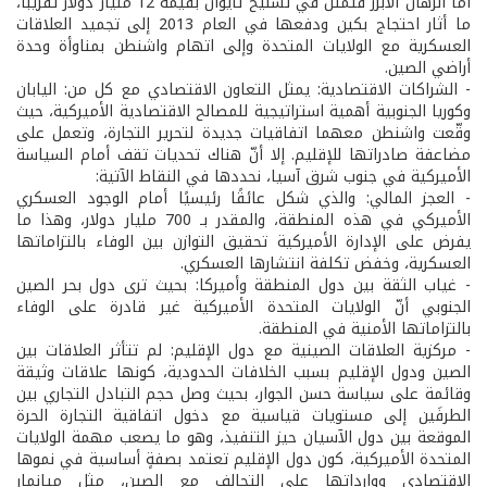
أما الرهان الأبرز فتمثل في تسليح تايوان بقيمة 12 مليار دولار تقريبًا،
ما أثار احتجاج بكين ودفعها في العام 2013 إلى تجميد العلاقات
العسكرية مع الولايات المتحدة وإلى اتهام واشنطن بمناوأة وحدة
أراضي الصين.
- الشراكات الاقتصادية: يمثل التعاون الاقتصادي مع كل من: اليابان
وكوريا الجنوبية أهمية استراتيجية للمصالح الاقتصادية الأميركية، حيث
وقّعت واشنطن معهما اتفاقيات جديدة لتحرير التجارة، وتعمل على
مضاعفة صادراتها للإقليم. إلا أنّ هناك تحديات تقف أمام السياسة
الأميركية في جنوب شرق آسيا، نحددها في النقاط الآتية:
- العجز المالي: والذي شكل عائقًا رئيسيًا أمام الوجود العسكري
الأميركي في هذه المنطقة، والمقدر بـ 700 مليار دولار، وهذا ما
يفرض على الإدارة الأميركية تحقيق التوازن بين الوفاء بالتزاماتها
العسكرية، وخفض تكلفة انتشارها العسكري.
- غياب الثقة بين دول المنطقة وأميركا: بحيث ترى دول بحر الصين
الجنوبي أنّ الولايات المتحدة الأميركية غير قادرة على الوفاء
بالتزاماتها الأمنية في المنطقة.
- مركزية العلاقات الصينية مع دول الإقليم: لم تتأثر العلاقات بين
الصين ودول الإقليم بسبب الخلافات الحدودية، كونها علاقات وثيقة
وقائمة على سياسة حسن الجوار، بحيث وصل حجم التبادل التجاري بين
الطرفَين إلى مستويات قياسية مع دخول اتفاقية التجارة الحرة
الموقعة بين دول الآسيان حيز التنفيذ، وهو ما يصعب مهمة الولايات
المتحدة الأميركية، كون دول الإقليم تعتمد بصفةٍ أساسية في نموها
الاقتصادي ووارداتها على التحالف مع الصين، مثل ميانمار