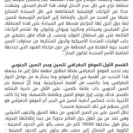
منطقة نزاع، في ظل عدم التدخل لوقف هذا الخطر المحدق، وشهدت
عددًا من النزاعات الإقليمية المتقاطعة في ظل السيادة المتنازع
عليها بين العديد من الدول. بالإضافة إلى المزاعم التوسعية للصين،
ثمة دول أخرى لها المزاعم نفسها في السيادة على هذه المنطقة،
مثل الفيليبين وفييتنام وماليزيا وبروناي وتايوان، ولا تقتصر النزاعات
القائمة على حق استغلال الموارد وحسب، بل هناك قلق حقيقي من
جانب الولايات المتحدة الأميركية والدول المتنازعة من محاولات الصين
تقييد حرية الملاحة في المنطقة من دون مراعاة القيود التي حددتها
[1]
اتفاقية الأمم المتحدة لقانون البحار
.
القسم الأول:الموقع الجغرافي للصين وبحر الصين الجنوبي
يعد تحديد الموقع الجغرافي نقطة انطلاق مهمة نظرًا إلى ما يشغله
هذا التحديد من أهمية في إبراز الموقع وما يمتاز به من عوامل الجوار
الجغرافي، وما يكتسب من أهمية استراتيجية. وبما أنّ تسمية بحر
الصين الجنوبي ذات علاقة بالصين، على الأقل من ناحية التشابه
بالاسم، فذلك يوجب إبراز موقع الصين وعلاقته بالتسمية، وما إذا كانت
الأخيرة جاءت لتعكس أحقية الصين في البحر، أم الموقع الجغرافي هو
الذي يسهم في تلك التسمية فحسب؟
تطل الصين على بحر الصين الجنوبي من جهة الشرق والجنوب الشرقي،
وهي تعد من بين أطول دول العالم حدودًا من حيث إطلالتها البحرية،
يبلغ طول ساحلها 18000 كلم من مصب يالو على الحدود الصينية -
الكورية في الشمال إلى مصب نهر بيلون على الحدود الصينية -