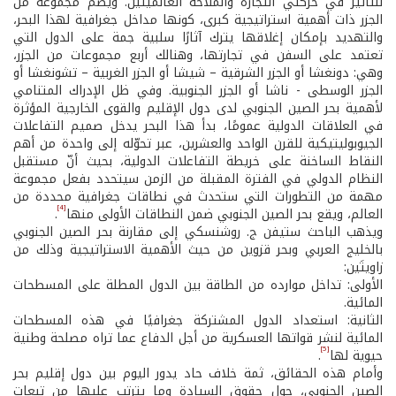
للتأثير في حركتَي التجارة والملاحة العالميتَين. ويضم مجموعة من
الجزر ذات أهمية استراتيجية كبرى، كونها مداخل جغرافية لهذا البحر،
والتهديد بإمكان إغلاقها يترك آثارًا سلبية جمة على الدول التي
تعتمد على السفن في تجارتها، وهنالك أربع مجموعات من الجزر،
وهي: دونغشا أو الجزر الشرقية – شيشا أو الجزر الغربية – تشونغشا أو
الجزر الوسطى - ناشا أو الجزر الجنوبية. وفي ظل الإدراك المتنامي
لأهمية بحر الصين الجنوبي لدى دول الإقليم والقوى الخارجية المؤثرة
في العلاقات الدولية عمومًا، بدأ هذا البحر يدخل صميم التفاعلات
الجيوبوليتيكية للقرن الواحد والعشرين، عبر تحوّله إلى واحدة من أهم
النقاط الساخنة على خريطة التفاعلات الدولية، بحيث أنّ مستقبل
النظام الدولي في الفترة المقبلة من الزمن سيتحدد بفعل مجموعة
مهمة من التطورات التي ستحدث في نطاقات جغرافية محددة من
[4]
العالم، ويقع بحر الصين الجنوبي ضمن النطاقات الأولى منها
.
ويذهب الباحث ستيفن ج. روشنسكي إلى مقارنة بحر الصين الجنوبي
بالخليج العربي وبحر قزوين من حيث الأهمية الاستراتيجية وذلك من
زاويتَين:
الأولى: تداخل موارده من الطاقة بين الدول المطلة على المسطحات
المائية.
الثانية: استعداد الدول المشتركة جغرافيًا في هذه المسطحات
المائية لنشر قواتها العسكرية من أجل الدفاع عما تراه مصلحة وطنية
[5]
حيوية لها
.
وأمام هذه الحقائق، ثمة خلاف حاد يدور اليوم بين دول إقليم بحر
الصين الجنوبي، حول حقوق السيادة وما يترتب عليها من تبعات