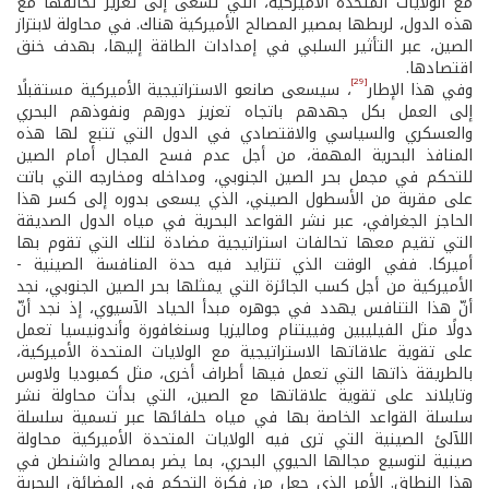
مع الولايات المتحدة الأميركية، التي تسعى إلى تعزيز تحالفها مع
هذه الدول، لربطها بمصير المصالح الأميركية هناك. في محاولة لابتزاز
الصين، عبر التأثير السلبي في إمدادات الطاقة إليها، بهدف خنق
اقتصادها.
[29]
وفي هذا الإطار
، سيسعى صانعو الاستراتيجية الأميركية مستقبلًا
إلى العمل بكل جهدهم باتجاه تعزيز دورهم ونفوذهم البحري
والعسكري والسياسي والاقتصادي في الدول التي تتبع لها هذه
المنافذ البحرية المهمة، من أجل عدم فسح المجال أمام الصين
للتحكم في مجمل بحر الصين الجنوبي، ومداخله ومخارجه التي باتت
على مقربة من الأسطول الصيني، الذي يسعى بدوره إلى كسر هذا
الحاجز الجغرافي، عبر نشر القواعد البحرية في مياه الدول الصديقة
التي تقيم معها تحالفات استراتيجية مضادة لتلك التي تقوم بها
أميركا. ففي الوقت الذي تتزايد فيه حدة المنافسة الصينية -
الأميركية من أجل كسب الجائزة التي يمثلها بحر الصين الجنوبي، نجد
أنّ هذا التنافس يهدد في جوهره مبدأ الحياد الآسيوي، إذ نجد أنّ
دولًا مثل الفيليبين وفييتنام وماليزيا وسنغافورة وأندونيسيا تعمل
على تقوية علاقاتها الاستراتيجية مع الولايات المتحدة الأميركية،
بالطريقة ذاتها التي تعمل فيها أطراف أخرى، مثل كمبوديا ولاوس
وتايلاند على تقوية علاقاتها مع الصين، التي بدأت محاولة نشر
سلسلة القواعد الخاصة بها في مياه حلفائها عبر تسمية سلسلة
اللآلئ الصينية التي ترى فيه الولايات المتحدة الأميركية محاولة
صينية لتوسيع مجالها الحيوي البحري، بما يضر بمصالح واشنطن في
هذا النطاق. الأمر الذي جعل من فكرة التحكم في المضائق البحرية