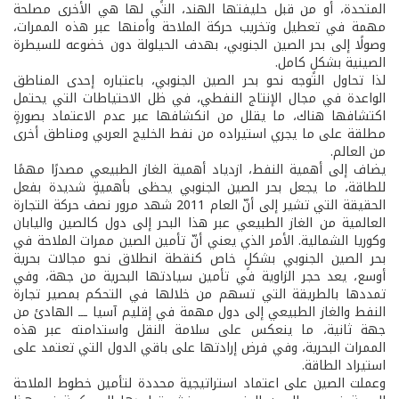
المتحدة، أو من قبل حليفتها الهند، التي لها هي الأخرى مصلحة
مهمة في تعطيل وتخريب حركة الملاحة وأمنها عبر هذه الممرات،
وصولًا إلى بحر الصين الجنوبي، بهدف الحيلولة دون خضوعه للسيطرة
الصينية بشكلٍ كامل.
لذا تحاول التوجه نحو بحر الصين الجنوبي، باعتباره إحدى المناطق
الواعدة في مجال الإنتاج النفطي، في ظل الاحتياطات التي يحتمل
اكتشافها هناك، ما يقلل من انكشافها عبر عدم الاعتماد بصورةٍ
مطلقة على ما يجري استيراده من نفط الخليج العربي ومناطق أخرى
من العالم.
يضاف إلى أهمية النفط، ازدياد أهمية الغاز الطبيعي مصدرًا مهمًا
للطاقة، ما يجعل بحر الصين الجنوبي يحظى بأهميةٍ شديدة بفعل
الحقيقة التي تشير إلى أنّ العام 2011 شهد مرور نصف حركة التجارة
العالمية من الغاز الطبيعي عبر هذا البحر إلى دول كالصين واليابان
وكوريا الشمالية. الأمر الذي يعني أنّ تأمين الصين ممرات الملاحة في
بحر الصين الجنوبي بشكلٍ خاص كنقطة انطلاق نحو مجالات بحرية
أوسع، يعد حجر الزاوية في تأمين سيادتها البحرية من جهة، وفي
تمددها بالطريقة التي تسهم من خلالها في التحكم بمصير تجارة
النفط والغاز الطبيعي إلى دول مهمة في إقليم آسيا ـــ الهادئ من
جهة ثانية، ما ينعكس على سلامة النقل واستدامته عبر هذه
الممرات البحرية، وفي فرض إرادتها على باقي الدول التي تعتمد على
استيراد الطاقة.
وعملت الصين على اعتماد استراتيجية محددة لتأمين خطوط الملاحة