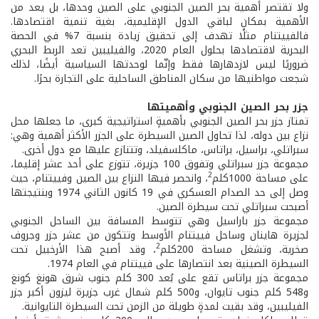
ولا تقتصر أهمية بحر الصين الجنوبي على الصين وحدها، بل يعد من
الأهمية بمكانٍ لباقي الدول الإقليمية، بغية تنمية اقتصادها.
فالفييتنام مثلًا تهدف إلى تحقيق زيادة بنسبة 7% في الحصة
البحرية لاقتصادها بحلول العام 2020، والفيليبين تعد الربط البحري
ضروريًا ليس لازدهارها فقط وإنّما لوحدتها السياسية أيضًا، لذلك
شجعت مواطنيها من سكان المناطق الساحلية على التجارة بحرًا.
جزر بحر الصين الجنوبي وأهميتها
تمتاز جزر بحر الصين الجنوبي بأهميةٍ استراتيجية كبرى، ما جعلها محل
نزاع بين دوله، لذا تحاول الصين السيطرة على الجزر الأكثر أهمية وهي:
سبراتلي، براسيل، براتاس، ماكلسفيلد، وتتنازع عليها مع دول أخرى.
مجموعة جزر سبراتلي وتفوق 100 جزيرة، تتوزع على أحد عشر إقليما،
2
على مساحة 1000كلم
، وانحصر فيها النزاع بين الصين وفييتنام، حيث
وصل إلى حد الصدام العسكري في 19 كانون الثاني 1974 وبنتيجتها
أصبحت سبراتلي تحت سيطرة الصين.
مجموعة جزر باراسيل وهي تتوسط المسافة بين الساحل الجنوبي
لجزيرة هاينان وساحل فييتنام الأوسط وتتكون من عشر جزر وجروف
2
صخرية، وتشغل مساحة 200كلم
، وقد أصبح هذا الأرخبيل تحت
السيطرة الصينية بعد انتصارها على فييتنام في العام 1974.
مجموعة جزر براتاس تقع على بُعد 300 كلم جنوب شرق هونغ كونغ
و548 كلم جنوب تايوان، و500 كلم شمال غرب جزيرة ليزون أكبر جزر
الفيليبين، وقد بقيت لمدةٍ طويلة من الزمن تحت السيطرة التايوانية.