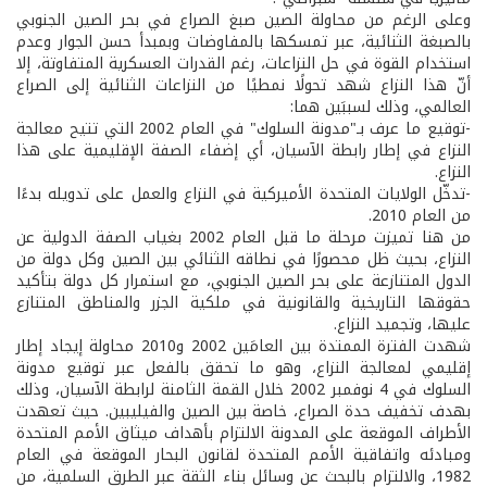
وعلى الرغم من محاولة الصين صبغ الصراع في بحر الصين الجنوبي
بالصبغة الثنائية، عبر تمسكها بالمفاوضات وبمبدأ حسن الجوار وعدم
استخدام القوة في حل النزاعات، رغم القدرات العسكرية المتفاوتة، إلا
أنّ هذا النزاع شهد تحولًا نمطيًا من النزاعات الثنائية إلى الصراع
العالمي، وذلك لسببَين هما:
-توقيع ما عرف بـ"مدونة السلوك" في العام 2002 التي تتيح معالجة
النزاع في إطار رابطة الآسيان، أي إضفاء الصفة الإقليمية على هذا
النزاع.
-تدخّل الولايات المتحدة الأميركية في النزاع والعمل على تدويله بدءًا
من العام 2010.
من هنا تميزت مرحلة ما قبل العام 2002 بغياب الصفة الدولية عن
النزاع، بحيث ظل محصورًا في نطاقه الثنائي بين الصين وكل دولة من
الدول المتنازعة على بحر الصين الجنوبي، مع استمرار كل دولة بتأكيد
حقوقها التاريخية والقانونية في ملكية الجزر والمناطق المتنازع
عليها، وتجميد النزاع.
شهدت الفترة الممتدة بين العامَين 2002 و2010 محاولة إيجاد إطار
إقليمي لمعالجة النزاع، وهو ما تحقق بالفعل عبر توقيع مدونة
السلوك في 4 نوفمبر 2002 خلال القمة الثامنة لرابطة الآسيان، وذلك
بهدف تخفيف حدة الصراع، خاصة بين الصين والفيليبين. حيث تعهدت
الأطراف الموقعة على المدونة الالتزام بأهداف ميثاق الأمم المتحدة
ومبادئه واتفاقية الأمم المتحدة لقانون البحار الموقعة في العام
1982، والالتزام بالبحث عن وسائل بناء الثقة عبر الطرق السلمية، من