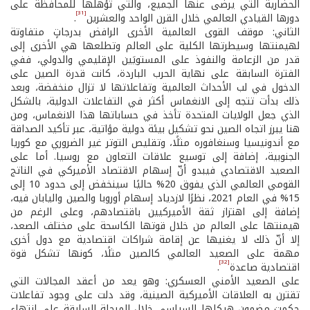
الحضارية التي يرضى عنها الجميع، والتي تؤهلها للمحافظة على
[31]
دورها القيادي العالمي خلال القرن الواحد والعشرين
.
الثاني: موقف القوى العالمية الأخرى الرافض بدرجاتٍ متفاوتة
لهيمنتها وسيطرتها الكلية على العالم وتطلعها هي الأخرى إلى
قدر من الزعامة والنفوذ على المستويَين الإقليمي والدولي، ففي
الفترة السابقة على نهاية الحرب الباردة، كانت قدرة الصين على
الدخول في لب الأحداث العالمية وتفاعلاتها لا تزال منخفضة، وبعد
ذلك بدأت تتجه إلى الانغماس أكثر في التفاعلات الدولية، بالشكل
الذي جعل الولايات المتحدة تأخذ في حساباتها هذا الانغماس، ومن
هنا يبرز اتجاه الصين نحو تشكيل بيئة دولية مؤاتية، عبر تأكيد الصداقة
مع أندونيسيا وسنغافوره مثلًا، وتقليص التوتر غير الضروري مع كوريا
الجنوبية، إضافة إلى توسيع علاقات التعاون مع روسيا. أما على
الصعيد الاقتصادي فيبدو أنّ إسهام الاقتصاد الأميركي في الناتج
القومي العالمي الذي يفوق 20% حاليًا سينخفض إلى حدود 10 إلى
15% في العام 2021، نظرًا لازدياد إسهام أوروبا والصين واليابان فيه،
إضافة إلى اهتزاز ثقة الأميركيين باقتصادهم، وعلى الرغم من
هيمنتها على العالم من خلال قوتها الكاسحة على مختلف الصعد،
إلا أنّ ذلك لا يغنيها عن إقامة شراكات اقتصادية مع دول أخرى
مهمة على الصعيد العالمي كالصين مثلًا، كونها تشكل قوة
[32]
اقتصادية صاعدة
.
على الصعيد الأمني العسكري: وهو يعد من أعقد المجالات التي
تقترن به العلاقات الأميركية الصينية، وقد دلت على وجود تفاعلات
حكمت مضمون هيكلها السياسي خلال المرحلة السابقة على انتهاء