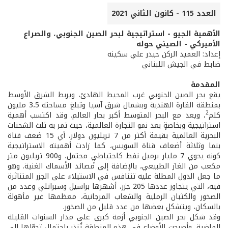
العدد 115 - كانون الثاني 2021
الأهمية الجيو - استراتيجية لبحر الصين الجنوبي، والصراع
الأميركي - الصيني حوله
إعداد: العميد الركن حيدر علي سكينه
ضابط في الجيش اللبناني
المقدمة
يقع بحر الصين الجنوبي غرب المحيط الهادئ، ويربط الشرق الأوسط
بمنطقة القارة الهندية وبشمال شرق آسيا وتبلغ مساحته 3،5 مليون
2
كلم
، ويعد مع البحر المتوسط أكبر بحار العالم. وقد اكتسب أهمية
استراتيجية وبخاصةٍ بعد نمو التجارة العالمية، حيث تمر به ثلث الشحنات
البحرية العالمية بقيمة أكثر من 7 تريليون دولار، أي 15 ضعف قناة
بنما وثلاثة أضعاف قناة السويس، كما زادت أهميته الاستراتيجية
كونه يحوي 7 مليار برميل نفط كاحتياطيٍ محتمل، و900 تريليون متر
مكعب من الغاز الطبيعي، بالإضافة إلى مصائد الأسماك الغنية. وهو
ما جعل الدول المطلة عليه تتنافس في الاستيلاء على الجزر المتناثرة
فيه، التي يتجاوز عددها 205 جزر، أشهرها براسيل وسبراتلي وعدد من
الصخور والكثبان الرملية والشعاب المرجانية، معظمها غير مأهولة
بالسكان، ويتشكل بعضها من عدد قليل من الصخور.
وقد شكل بحر الصين الجنوبي أزمة كبرى على مدار السنوات القليلة
الماضية، وأصبحت الأوضاع في هذه المنطقة تُنذر باحتمال تحوّلها إلى