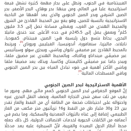
الفييتنامية في الجنوب، وتطل على بحار مهمة كثيرة تشغل قيمة
استراتيجية عليا في العالم، ومن بينها: بحر بوهاي، البحر الأصفر، بحر
الصين الشرقي وبحر الصين الجنوبي والذي يعد أهمها من الناحية
الاستراتيجية بالنسبة للصين، وهو يقع بين المحيط الهادئ من الشرق
والمحيط الهندي من الغرب، ويغطي مساحة تصل إلى 3،5 مليون
2
كلم
وبعمقٍ يصل إلى 245،5م في حده الأعلى عند خندق مانيلا
البحري، يحاط بتسع دول رئيسية هي: الصين، فييتنام، كمبوديا،
[2]
تايلاند، ماليزيا، سنغافورة، أندونيسيا، الفيليبين وبروناي
، ويرتبط
بالمحيط الهادئ عبر مضيقي تايوان وباشي، وببحرَي سولو وسيأتيبس
عبر مضيقَي مينداناو وبالاباك، وبالمحيط الهندي عبر مضيق ملقا،
وببحر جافا عبر مضيقَي كاليمنتان وكاسبا، وبذلك يعد مضيقا ملقا
وباشي الأكثر أهمية في ضوء تبادل المياه بين بحر الصين الجنوبي
[3]
وباقي المسطحات المائية
.
الأهمية الاستراتيجية لبحر الصين الجنوبي
إنّ الموقع الجغرافي لبحر الصين الجنوبي كممرٍ مائي مهم، ومرور ما
يقرب من ثلث سفن شحن التجارة العالمية، ونصف النقل البحري عبره
واحتوائه على احتياطات ضخمة من الطاقة أي من النفط والغاز تقدر
بين 23 و30 مليار طن من النفط و16 تريأتيون متر مكعب من الغاز
الطبيعي، إضافة إلى غناه بالثروات المعدنية والسمكية، وما يضم في
أعماقه من الكابلات الحيوية لخدمات الاتصالات الدولية، كل ذلك جعله
محط أنظار الدول البعيدة والقريبة، لأنّ السيطرة عليه يعد مدخلًا