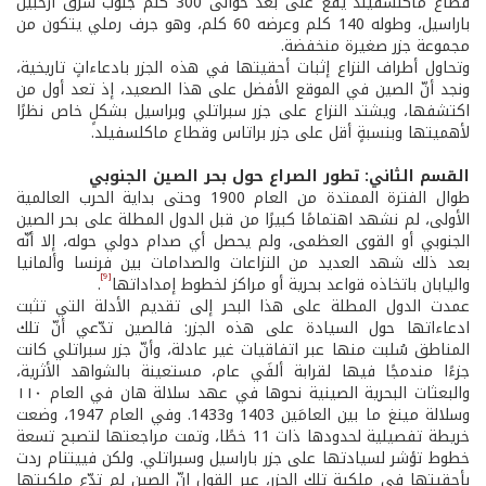
قطاع ماكلسفيلد يقع على بعد حوالى 300 كلم جنوب شرق أرخبيل
باراسيل، وطوله 140 كلم وعرضه 60 كلم، وهو جرف رملي يتكون من
مجموعة جزر صغيرة منخفضة.
وتحاول أطراف النزاع إثبات أحقيتها في هذه الجزر بادعاءاتٍ تاريخية،
ونجد أنّ الصين في الموقع الأفضل على هذا الصعيد، إذ تعد أول من
اكتشفها، ويشتد النزاع على جزر سبراتلي وبراسيل بشكلٍ خاص نظرًا
لأهميتها وبنسبةٍ أقل على جزر براتاس وقطاع ماكلسفيلد.
القسم الثاني: تطور الصراع حول بحر الصين الجنوبي
طوال الفترة الممتدة من العام 1900 وحتى بداية الحرب العالمية
الأولى، لم نشهد اهتمامًا كبيرًا من قبل الدول المطلة على بحر الصين
الجنوبي أو القوى العظمى، ولم يحصل أي صدام دولي حوله، إلا أنّه
بعد ذلك شهد العديد من النزاعات والصدامات بين فرنسا وألمانيا
[9]
واليابان باتخاذه قواعد بحرية أو مراكز لخطوط إمداداتها
.
عمدت الدول المطلة على هذا البحر إلى تقديم الأدلة التي تثبت
ادعاءاتها حول السيادة على هذه الجزر: فالصين تدّعي أنّ تلك
المناطق سُلبت منها عبر اتفاقيات غير عادلة، وأنّ جزر سبراتلي كانت
جزءًا مندمجًا فيها لقرابة ألفَي عام، مستعينة بالشواهد الأثرية،
والبعثات البحرية الصينية نحوها في عهد سلالة هان في العام ١١٠
وسلالة مينغ ما بين العامَين 1403 و1433. وفي العام 1947، وضعت
خريطة تفصيلية لحدودها ذات 11 خطًا، وتمت مراجعتها لتصبح تسعة
خطوط تؤشر لسيادتها على جزر باراسيل وسبراتلي. ولكن فييتنام ردت
بأحقيتها في ملكية تلك الجزر، عبر القول إنّ الصين لم تدّعِ ملكيتها