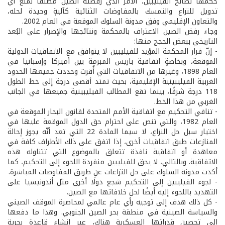
حكمها لصالح الفيليبين، الأمر الذي رفضته الصين مطلقًا لمنع أي
تدويل للنزاع والتمسك بالمفاوضات الثنائية كآليةٍ وحيدة لحله،
والتعاون الإقليمي وفق مدونة السلوك الموقعة في العام 2002.
وجاء رفض الصين الاعتراف بالمحكمة ونتائجها والإصرار على البُعد
التاريخي ببعض الحجج منها:
- إنّ قرار المحكمة المؤيد للفيليبين لا يتوافق مع الاتفاقيات الدولية
الموقعة، وبخاصةٍ اتفاقية باريس المبرمة بين أميركا وإسبانيا في
العام 1898، وغيرها من الاتفاقيات التي أُقرت وحددت جميعها الحدود
الغربية الفيليبينية الإقليمية، بحيث تمتد أقصى درجة إلى خط الطول
118 درجة شرقًا، بينما تقع المطالب الفيليبينية جميعها في الجانب
الغربي من هذا الخط.
- تنافي التحكيم مع اتفاقية الأمم المتحدة لقانون البحار الموقعة في
العام 1982، والتي تنص على احترام حق الدول الموقعة عليها في
اختيار سبل حل النزاع، لا سيما المادة 22 التي تعد أنّه يجوز إحالة
المنازعات طبق اتفاقيات أخرى، إذا اتفق على ذلك الأطراف كافة في
معاهدة أو اتفاقية نافذة تتعلق بالموضوع التي تتناوله هذه
الاتفاقية. وبالتالي، لا يحق للفيليبين منفردة اللجوء إلى التحكيم، كما
أكدت مدونة السلوك على حل النزاعات عن طريق المفاوضات المباشرة.
- لجوء الفيليبين إلى التحكيم شجع دولًا أخرى مثل أندونيسيا على
التهديد باللجوء إليه أيضًا لحل خلافاتها مع الصين.
- كل ذلك هدف إلى توجيه رأي عام عالمي لمحاصرة الموقف الصيني
والسياسة الصينية في منطقة بحر الصين الجنوبي. وهذا ما دفعها
إلى تحصين قدراتها العسكرية هناك، عبر إنشاء قاعدة بحرية