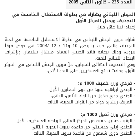
العدد 235 - كانون الثاني 2005
الجيش اللبناني يشارك في بطولة الاستقلال الـخامسة في
التجذيف ويحتل المركز الأول
إعداد: نينا عقل خليل
شارك فريق الجيش اللبناني في بطولة الاستقلال الخامسة في لعبة
التجذيف والتي جرت بتاريخي 10 و11 / 12 /2004 في حوض مرفأ
بيروت، وذلك برعاية قائد الجيش العماد ميشال سليمان وبإشراف
الإتحاد اللبناني للعبة.
وفي التصنيف النهائي للسباق، حلّ فريق الجيش اللبناني في المركز
الأول، وجاءت نتائج العسكريين على النحو الآتي:
- فردي وزن خفيف 1000 م:
- الجندي ابراهيم عبود من فوج المغاوير، الأول.
- الجندي جورج مخول من اللواء الثامن، الثاني.
- العريف ريشارد جواد من القوات البحرية، الثالث.
- فردي وزن ثقيل 1000 م:
- الرقيب حسين حمية من المركز العالي للرياضة العسكرية، الأول.
- الجندي إيلي حدشيتي من قاعدة بيروت البحرية، الثاني.
- الجندي دوري شمعون من قاعدة بيروت البحرية، الثالث.