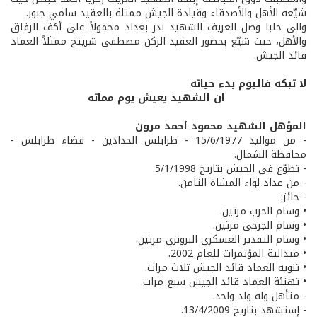
شيّعه الأهل والأصدقاء وقيادة الجيش ممثلة بالعقيد سامي جبور.
والى حلبا وصل العريف الشهيد بدر بغداد محمولاً على أكف الرفاق
والأهل، حيث شيّع بحضور العقيد الركن مصطفى شريتح ممثلاً العماد
قائد الجيش.
لا تبكه فاليوم بدء حياته
ان الشهيد يعيش يوم مماته
المؤهل الشهيد محمود أحمد مرون
- من مواليد 15/6/1977 - طرابلس الحدادين - قضاء طرابلس -
محافظة الشمال.
- تطوّع في الجيش بتاريخ 5/1/1998.
- من عداد لواء المشاة الثامن.
- حائز:
• وسام الحرب مرتين.
• وسام الجرحى مرتين.
• وسام التقدير العسكري البرونزي مرتين.
• ميدالية المؤتمرات للعام 2002.
• تنويه العماد قائد الجيش ثلاث مرات.
• تهنئة العماد قائد الجيش سبع مرات.
- متأهل وله ولد واحد.
- إستشهد بتاريخ 13/4/2009.