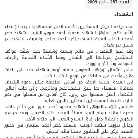
العدد 287 - أيار 2009
الشهداء
نعت قيادة الجيش العسكريين الأربعة الذين استشهدوا نتيجة الإعتداء
الآثم، وهم: المؤهل الشهيد محمود أحمد مرون، الرقيب الشهيد خضر
أحمد سليمان، العريف الشهيد زكريا أحمد حبلص، والعريف الشهيد بدر
حسين بدر بغداد.
وقد شيع الشهداء في مآتم رسمية وشعبية حيث شقّت مواكب
المشيّعين طرقاتها الى الشمال وسط الأعلام اللبنانية والرايات
السوداء، ونثر الأرز والورود.
فإلى الشمال توجّهت النعوش حاملة أربعة شهداء جدد الى بلدات
وقرى وأحياء في حناياها من الوجع، الكثير الكثير.
في العبدة إحتشد الآلاف من أهالي المنطقة ملبّين دعوة البلديات
لملاقاة الشهداء بما يليق بتضحياتهم ومآثرهم، والى جانب أهالي
الشهداء الذين سقطوا في رياق، كان أهالي مَن سقطوا في نهر
البارد، طليعة المستقبلين المجلّلين بالحزن العارم.
طرابلس شيّعت المؤهل الشهيد محمود أحمد مرون في مأتم حاشد
حضره العقيد بسام العبد ممثلاً العماد قائد الجيش، وبعد مراسم
التكريم والصلاة حمل رفاق السلاح النعش الى مثواه الأخير.
برقايل بدورها شيّعت الرقيب الشهيد خضر أحمد سليمان في حضور
العقيد الركن علي البشلاوي ممثلاً قائد الجيش.
واستقبلت ذوق الحبالصة إبنها الشهيد العريف زكريا أحمد حبلص حيث