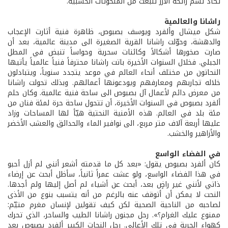
تكاد تشمّ رائحة الأرز تنبعث من المنحوتات الخشبية.
راشانا والعالمية
شكل ميشال وألفرد ويوسف بصبوص، ظاهرة فنية أثارت الإعجاب
والدهشة، وحوّلت راشانا القرية الصغيرة الى مدينة عالمية، بعد أن
صارت صخورها أشكالاً وكائنات سحرية وحواساً تنبض في المطل
الجبلي. فخلال السنوات الأخيرة باتت راشانا محترفاً فنياً عالمياً يأتيها
النحاتون من مختلف أنحاء العالم في موعد يتجدد سنوياً، ويتبادلون
خلاله تجاربهم ومعارفهم ويودعونها أعمالهم. وبذلك تحولت راشانا
من معرض دائم لأعمال آل بصبوص الى ساحة فنية عالمية. وكان حلم
ألفرد بصبوص في السنوات الأخيرة، أن تتحول ساحة حرة لمئة فنان من
مئة بلد في العالم. هذه الأمنية النحتية هيّأ لها المساحات وزاد
عليها أربعة آلاف متر مربع، الى نوافير الماء والحدائق والعشب الأخضر
والأزاهير والخشب.
في الفضاء الواسع
كان ألفرد بصبوص يقول: «بعد كل ما قدمته أشعر أنني لم أزل أحبو
في هذا الفضاء الواسع، ولو عشت عمراً ثانياً، سأظل أبحث عن إرضاء
ذاتي لأنني غير راضٍ بعد، أبحث عن أشياء لم أصل إليها ولم أجدها.
النحت لا يمكن أن أتوقف عنه بالرغم من أنه يتسبب بنوع من الأذى
لصاحبه من الناحية الصحية لكن كيف تقولين لإنسان مغرم متيّم:
ممنوع عليك الغرام؟». رحل مجنون راشانا الطيب والساحر، الذي تحرك
كهواء الحرية في تلك الأعالي. رحل النحات الكبير ألفرد بصبوص بعد