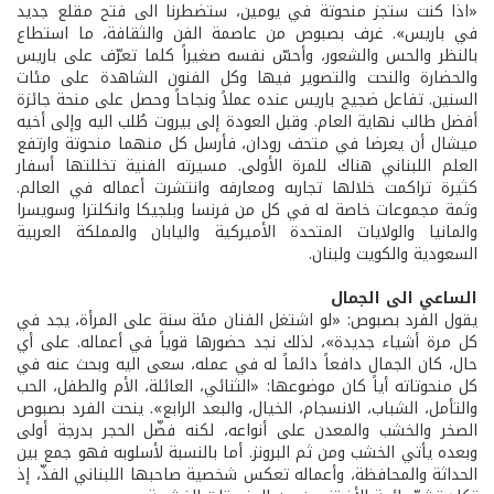
«اذا كنت ستجز منحوتة في يومين، ستضطرنا الى فتح مقلع جديد
في باريس». غرف بصبوص من عاصمة الفن والثقافة، ما استطاع
بالنظر والحس والشعور، وأحسّ نفسه صغيراً كلما تعرّف على باريس
والحضارة والنحت والتصوير فيها وكل الفنون الشاهدة على مئات
السنين. تفاعل ضجيج باريس عنده عملاً ونجاحاً وحصل على منحة جائزة
أفضل طالب نهاية العام. وقبل العودة إلى بيروت طُلب اليه وإلى أخيه
ميشال أن يعرضا في متحف رودان، فأرسل كل منهما منحوتة وارتفع
العلم اللبناني هناك للمرة الأولى. مسيرته الفنية تخللتها أسفار
كثيرة تراكمت خلالها تجاربه ومعارفه وانتشرت أعماله في العالم.
وثمة مجموعات خاصة له في كل من فرنسا وبلجيكا وانكلترا وسويسرا
والمانيا والولايات المتحدة الأميركية واليابان والمملكة العربية
السعودية والكويت ولبنان.
الساعي الى الجمال
يقول الفرد بصبوص: «لو اشتغل الفنان مئة سنة على المرأة، يجد في
كل مرة أشياء جديدة»، لذلك نجد حضورها قوياً في أعماله. على أي
حال، كان الجمال دافعاً دائماً له في عمله، سعى اليه وبحث عنه في
كل منحوتاته أياً كان موضوعها: «الثنائي، العائلة، الأم والطفل، الحب
والتأمل، الشباب، الانسجام، الخيال، والبعد الرابع». ينحت الفرد بصبوص
الصخر والخشب والمعدن على أنواعه، لكنه فضّل الحجر بدرجة أولى
وبعده يأتي الخشب ومن ثم البرونز. أما بالنسبة لأسلوبه فهو جمع بين
الحداثة والمحافظة، وأعماله تعكس شخصية صاحبها اللبناني الفذّ، إذ