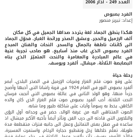
العدد 249 - آذار 2006
الفرد بصبوص
إعداد: تيريز منصور
هكذا ينطق الجماد لغة يتردد صداها الجميل في كل مكان
ألف الإزميل والحجر، وعشق الصخر ورائحة الغبار، فحوّل الجماد
الى كائنات ناطقة بالجمال والسحر. النحات والفنان المبدع
الفرد بصبوص الذي غاب منذ أسابيع، هو صاحب تجربة غنية
في عالم المبادرة والمغامرة والنحت المتميّز الذي بناه
البصابصة الثلاثة، ميشال، ألفرد ويوسف.
رحلة حياة
على وقع صوت قلم الغزار وضربات الإزميل في الصخر البلدي، أبصر
ألفرد بصبوص النور في العام 1924 في قرية راشانا التي أحبها وأصبح
جزءاً منها، وهو الولد الثاني في عائلة بصبوص التي أنجبت فرسان
النحت الثلاثة. أحب ألفرد بصبوص صوت قلم الغزار الذي كان والده
الكاهن، يخط به رسوماً وآيات على شاكلة طيور وما شابه.
الصوت المتناهي اليه من غرفة الوالد، حضر في وجدانه أول الرؤى
والتلاوين التي قادته الى درب الفن. وتأثر أيضاً بأخيه الأكبر ميشال، اذ
ساعده في صقل بعض التماثيل وعمل الى جانبه فترات متقطعة مدة
طويلة، تعلّم خلالها زحل وتقطيع حجارة الرخام. واستمرت المسيرة،
فالأخ الأصغر يوسف تأثر بألفرد وعمل الثلاثة في بناء عمارة فنية