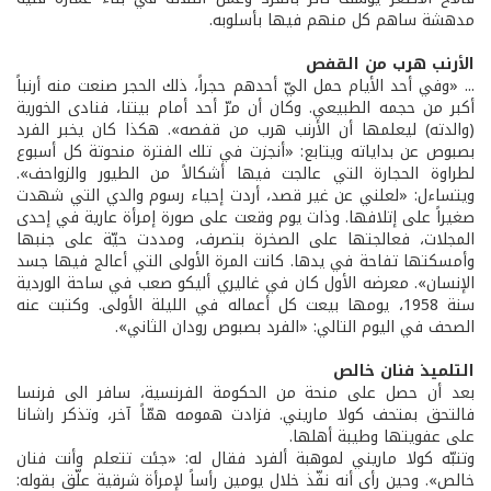
مدهشة ساهم كل منهم فيها بأسلوبه.
الأرنب هرب من القفص
... «وفي أحد الأيام حمل اليّ أحدهم حجراً، ذلك الحجر صنعت منه أرنباً
أكبر من حجمه الطبيعي. وكان أن مرّ أحد أمام بيتنا، فنادى الخورية
(والدته) ليعلمها أن الأرنب هرب من قفصه». هكذا كان يخبر الفرد
بصبوص عن بداياته ويتابع: «أنجزت في تلك الفترة منحوتة كل أسبوع
لطراوة الحجارة التي عالجت فيها أشكالاً من الطيور والزواحف».
ويتساءل: «لعلني عن غير قصد، أردت إحياء رسوم والدي التي شهدت
صغيراً على إتلافها. وذات يوم وقعت على صورة إمرأة عارية في إحدى
المجلات، فعالجتها على الصخرة بتصرف، ومددت حيّة على جنبها
وأمسكتها تفاحة في يدها. كانت المرة الأولى التي أعالج فيها جسد
الإنسان». معرضه الأول كان في غاليري أليكو صعب في ساحة الوردية
سنة 1958، يومها بيعت كل أعماله في الليلة الأولى. وكتبت عنه
الصحف في اليوم التالي: «الفرد بصبوص رودان الثاني».
التلميذ فنان خالص
بعد أن حصل على منحة من الحكومة الفرنسية، سافر الى فرنسا
فالتحق بمتحف كولا ماريني. فزادت همومه همّاً آخر، وتذكر راشانا
على عفويتها وطيبة أهلها.
وتنبّه كولا ماريني لموهبة ألفرد فقال له: «جئت تتعلم وأنت فنان
خالص». وحين رأى أنه نفّذ خلال يومين رأساً لإمرأة شرقية علّق بقوله: