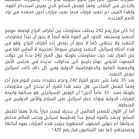
بالتدخل في البلقان، وفقاً للفصل السابع الذي يفرض استخدام القوة،
ولهذا السبب تم تنفيذ قرارات فيما بقيت قرارات أخرى مجمدة في براد
الأمم المتحدة.
إذا كان قرار رقم 242 يتطلب مفاوضات بين أطراف النزاع لوضعه موضع
التنفيذ ويستبعد اللجوء الى القوة فأنه أيضاً لا يجوز أن تبدأ مفاوضات
التنفيذ ولا تنتهي. كما لا يجوز أن يرفض أحد أطراف النزاع، وهو في
هذه الحالة إسرائيل، التنفيذ ويفرض شروطاً تعجيزية لا أساس لها في
نص القرار. لقد جرت مفاوضات طويلة حول القرار 242 بدءاً من جولات
المبعوث الدولي غونار يارينغ الى مداولات عديدة في مجلس الأمن
والجمعية العامة والدبلوماسية الدولية وفي كل ذلك كانت اسرائيل
ترفض التنفيذ.
بعد 35 عاماً على صدور القرار 242 وعدم تنفيذه، يصدر اليوم قرار آخر
وفقاً للفصل السادس. هل ينفذ هذا القرار أم يحتاج الى مفاوضات
طويلة تمتد 35 عاماً أخرى؟ أن الرفض الاسرائيلي هو مخالفة واضحة
للقرارات الدولية ويؤكد خطر اسرائيل على السلام والأمن الدوليين في
المنطقة.
أما آن الأوان للضمير العالمي أن يتحرك ليصدر قراراً عادلاً وفقاً للفصل
السابع وينفذ بالقوة ليضع حداً لغطرسة اسرائيل ويجنب العالم مخاطر
عدوانها أم تتولى الشعوب المقهورة تنفيذ هذه القرارات بقوة أبنائها
وتضحيتهم كما نفذ اللبنانيون قرار رقم 425؟