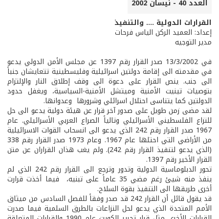
العدد 40 - نيسان 2002
القرارات الدولية .... والتنفيذ
إعداد: العميد الركن الياس فرحات
مدير التوجيه
في 13/3/2002 صدر القرار رقم 1397 عن مجلس الأمن الدولي يدعو
في مقدمته الى إقامة دولتين اسرائيلية وفليسطينية تتعايشان جنباً
الى جنب. ينص القرار على دعوة الى وقف إطلاق النار والإلتزام
بتوصيات تينيت الأمنية وميتشل الأمنية-السياسية، ويغفل حدود
الدولتين كما يتناسى احتلال اسرائلي وشرورها وعدوانها.
لقد مضى زمن طويل على صدور آخر قرار عن هيئة دولية يدعو الى حل
للنزاع الفلسطيني الأسرائيلي وتالياً الصراع العربي الأسرائيلي. عام
1967 صدر القرار رقم 242 الذي يدعو الى انسحاب القوات الاسرائيلية
من الأراضي التي احتلها عام 1967. وعام 1973 صدر القرار رقم 338
(الذي يدعو لتنفيذ القرار رقم 242). ولم يغب هذان القراران عن متن
القرار الأخير رقم 1397.
تحور الدبلوماسية الدولية وتدور وترجع الى القرار رقم 242 الذي لم
ينفذ منه شيئ رغم مضي 35 عاماً على تبنيه، فيما أخذت قرارت
أخرى طريقها الى التنفيذ بقوة السلاح.
قد يقول قائل أن القرار 242 قد صدر وفقاً للفصل السادس من ميثاق
الأمم المتحدة الذي يدعو لحل النزاعات بالطرق السلمية فيما صدرت
القرارات الأخرى مثل قرار تحرير الكويت عام 1990 والقرارات المتعلقة