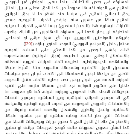
المشاركة في بعض الانتخابات، بينما يبقى المواطن غير الاوروبي
المقيم في الدولة نفسها محروماً من هذا الحق. فعلى سبيل المثال
يحق لليوناني المقيم في فرنسا منذ اشهر ما لا يحق للجزائري
المقيم فيها من عشرين سنة. وترفض الاحزاب الشيوعية وبعض
التيارات اليسارية هذا (التمييز العنصري) بينما تخشى الاحزاب اليمينية
المتطرفة ان يصار لاحقا الى مساواة المهاجرين من الاتراك والعرب
وغيرهم بالمواطنين الاوروبيين درءاً لأي شرخ عرقي او اجتماعي
محتمل داخل (المجتمع الاوروبي) الموحد المنوي بناؤه (
[20]
).
كذلك يخشى البعض من هذا التعدّي على السيادة القومية
والاستقلال الوطني بسبب الطبيعة (فوق الدولتية) supertatique
والمناهضة للديموقراطية لطريقة اتخاذ القرارات الحيوية المتعلقة
بمستقبل الدول الاتحادية وشعوبها. فالسويد مثلا اشتُرط عليها
التخلي عن حيادها ليقبل انضمامها الى الاتحاد. ثم ان وضع سياسات
الموازنة العامة في الدول يبقى تحت وصاية الاتحاد. فقبل التصويت
داخليا على مشروع الموازنة تجد الدول نفسها ملزمة على التقيد
بتوجيهات الاتحاد بهذا الخصوص، وموازنة الدولة، كما هو معروف، ما
هي الا مجموع الضرائب المباشرة وغير المباشرة ومجموع النفقات
والاعتمادات والقروض الموضوعة في تصرف التربية الوطنية والسياسة
الاسكانية والنقل والطرق والاشغال والصحة العامة وغيرها من
المجالات التي صار للاتحاد وصاية مباشرة او غير مباشرة عليها،
والاخطر من ذلك ان الدول التي لا تحترم قرارات وتوجيهات الاتحاد في
هذا الشأن تتعرض لعقوبات مالية كوضع تعويضات جزائية او تعليق
قروضها مثلا. وهذه الطريقة تشبه الطريقة التي يتعامل بها صندوق