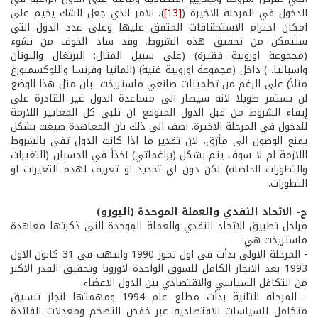
الدخول في المرحلة الاخيرة (
[13]
)، الامر الذي جعل الشك يخيم على
امكان احترام الاستحقاقات المتفق عليها وعلى عدد الدول التي
ستتمكن من تحقيق هذه الشروط. وقد ساد الخوف من نشوء
(مجموعة اوروبية فقيرة) (على سبيل المثال: البرتغال واليونان
واسبانيا...) داخل (مجموعة اوروبية غنية) (المانيا وفرنسا واللوكسمبورغ
مثلاً) على الرغم من تطمينات صانعي ماستريخت بان مثل هذا الوضع
لن يستمر طويلا لانه سيصار الى مساعدة الدول غير القادرة على
إيفاء الشروط من قبل الدول المتوقع ان تلبي كل المعايير اللازمة
للدخول في المرحلة الاخيرة. اضف الى ذلك بان المعاهدة صيغت بشكل
يمنع الوصول الى مأزق، لان تقدير ما اذا كانت الدول تفي بالشروط
اللازمة ام لا سوف يتم بشكل (براغماتي) آخذاً في الحسبان (التغيرات
والتطورات الحاصلة) لكن دون اي تحديد او تعريف لهذه التغيرات او
التطورات.
ج- الاتحاد النقدي والعملة الموحدة (اليورو)
مراحل تطبيق الاتحاد النقدي والعملة الموحدة التي ذكرتها معاهدة
ماستريخت هي:
- المرحلة الاولى بدأت في اول تموز 1990 وانتهت في 31 كانون الاول
1993 بعد الانجاز الكامل للسوق الواحدة لاوروبا وتحقيق القدر الاكبر
من التكافل السياسي والاقتصادي بين الدول الاعضاء.
- المرحلة الثانية بدأت مطلع عام 1994 ومهمتها انجاز تنسيق
متكامل للسياسات الاقتصادية عبر خفض التضخم ومعدلات الفائدة