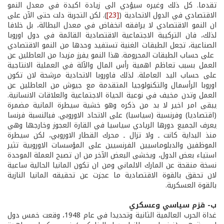
تقدما. كل ذلك وغيره سيؤدي الى زيادة اكيدة في معدل النمو
الاقتصادي في الدول الاتحادية (
[23]
). لكن التجربة دلت حتى الآن على
ان النمو الاقتصادي لا يرافقه انخفاض في معدل البطالة، بل خلافا
لذلك، فان التركيبة الاجتماعية الاقتصادية القائمة في دول اوروبا
الصناعية، تجعل الطبقات الغنية تستفيد وحدها من النمو الاقتصادي
على حساب الطبقات المحرومة. هذا النمو يفرز مزيدا من العاطلين عن
العمل بسبب تعاظم اهمية رأس المال والآلة في العملية الانتاجية
على حساب اليد العاملة. لذلك فاوروبا الاتحادية مرشحة لان تكون
اوروبا الرأسمال والتكنولوجيا المتقدمة مع جيوش من العاطلين عن
العمل وتدن مخيف في نوعية الحياة الاجتماعية والعلاقات الانسانية.
يبقى امر اخير لا بد من ذكره وهو خشية سيطرة المانية مضمرة
(اقتصاديا) وفرنسية (سياسيا) على الاتحاد الاوروبي. فبالنسبة فرنسا
يعرف الجميع دورها الريادي سياسيا في القارة العجوز وخارجها وهي
منذ البداية كانت ـ ولا تزال ـ محرك القطار الاوروبي، لكن سيطرة
الموظفين والدبلوماسيين الفرنسيين على المؤسسات الاوروبية تثير
استياء بعض الدول، ويخشى البعض الآخر من ان تصبح العملة الموحدة
نسخة منقحة عن المارك الالماني ومن ان تكون المانيا الحالية ساعية
لان تحقق بالقوة الاقتصادية ما عجزت عن تحقيقه المانيا النازية
بالقوة العسكرية.
ب- قزم سياسي وعسكري
غداة الحرب العالمية الثانية وتحديدا في عام 1948، وقعت خمس دول