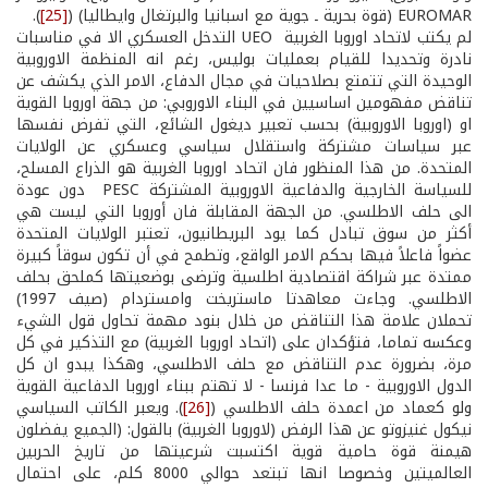
EUROMAR (قوة بحرية ـ جوية مع اسبانيا والبرتغال وايطاليا) (
[25]
).
لم يكتب لاتحاد اوروبا الغربية UEO التدخل العسكري الا في مناسبات
نادرة وتحديدا للقيام بعمليات بوليس، رغم انه المنظمة الاوروبية
الوحيدة التي تتمتع بصلاحيات في مجال الدفاع، الامر الذي يكشف عن
تناقض مفهومين اساسيين في البناء الاوروبي: من جهة اوروبا القوية
او (اوروبا الاوروبية) بحسب تعبير ديغول الشائع، التي تفرض نفسها
عبر سياسات مشتركة واستقلال سياسي وعسكري عن الولايات
المتحدة. من هذا المنظور فان اتحاد اوروبا الغربية هو الذراع المسلح،
للسياسة الخارجية والدفاعية الاوروبية المشتركة PESC دون عودة
الى حلف الاطلسي. من الجهة المقابلة فان أوروبا التي ليست هي
أكثر من سوق تبادل كما يود البريطانيون، تعتبر الولايات المتحدة
عضواً فاعلاً فيها بحكم الامر الواقع، وتطمح في أن تكون سوقاً كبيرة
ممتدة عبر شراكة اقتصادية اطلسية وترضى بوضعيتها كملحق بحلف
الاطلسي. وجاءت معاهدتا ماستريخت وامستردام (صيف 1997)
تحملان علامة هذا التناقض من خلال بنود مهمة تحاول قول الشيء
وعكسه تماما، فتؤكدان على (اتحاد اوروبا الغربية) مع التذكير في كل
مرة، بضرورة عدم التناقض مع حلف الاطلسي، وهكذا يبدو ان كل
الدول الاوروبية - ما عدا فرنسا - لا تهتم ببناء اوروبا الدفاعية القوية
ولو كعماد من اعمدة حلف الاطلسي (
[26]
). ويعبر الكاتب السياسي
نيكول غنيزوتو عن هذا الرفض (لاوروبا الغربية) بالقول: (الجميع يفضلون
هيمنة قوة حامية قوية اكتسبت شرعيتها من تاريخ الحربين
العالميتين وخصوصا انها تبتعد حوالي 8000 كلم، على احتمال