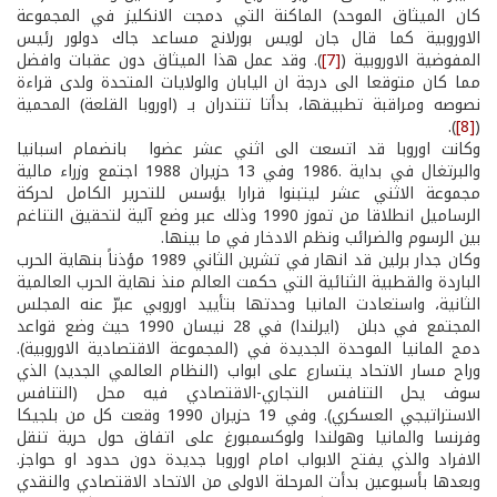
كان الميثاق الموحد) الماكنة التي دمجت الانكليز في المجموعة
الاوروبية كما قال جان لويس بورلانج مساعد جاك دولور رئيس
المفوضية الاوروبية (
[7]
). وقد عمل هذا الميثاق دون عقبات وافضل
مما كان متوقعا الى درجة ان اليابان والولايات المتحدة ولدى قراءة
نصوصه ومراقبة تطبيقها، بدأتا تتندران بـ (اوروبا القلعة) المحمية
).
[8]
(
وكانت اوروبا قد اتسعت الى اثني عشر عضوا بانضمام اسبانيا
والبرتغال في بداية .1986 وفي 13 حزيران 1988 اجتمع وزراء مالية
مجموعة الاثني عشر ليتبنوا قرارا يؤسس للتحرير الكامل لحركة
الرساميل انطلاقا من تموز 1990 وذلك عبر وضع آلية لتحقيق التناغم
بين الرسوم والضرائب ونظم الادخار في ما بينها.
وكان جدار برلين قد انهار في تشرين الثاني 1989 مؤذناً بنهاية الحرب
الباردة والقطبية الثنائية التي حكمت العالم منذ نهاية الحرب العالمية
الثانية، واستعادت المانيا وحدتها بتأييد اوروبي عبرّ عنه المجلس
المجتمع في دبلن (ايرلندا) في 28 نيسان 1990 حيث وضع قواعد
دمج المانيا الموحدة الجديدة في (المجموعة الاقتصادية الاوروبية).
وراح مسار الاتحاد يتسارع على ابواب (النظام العالمي الجديد) الذي
سوف يحل التنافس التجاري-الاقتصادي فيه محل (التنافس
الاستراتيجي العسكري). وفي 19 حزيران 1990 وقعت كل من بلجيكا
وفرنسا والمانيا وهولندا ولوكسمبورغ على اتفاق حول حرية تنقل
الافراد والذي يفتح الابواب امام اوروبا جديدة دون حدود او حواجز.
وبعدها بأسبوعين بدأت المرحلة الاولى من الاتحاد الاقتصادي والنقدي