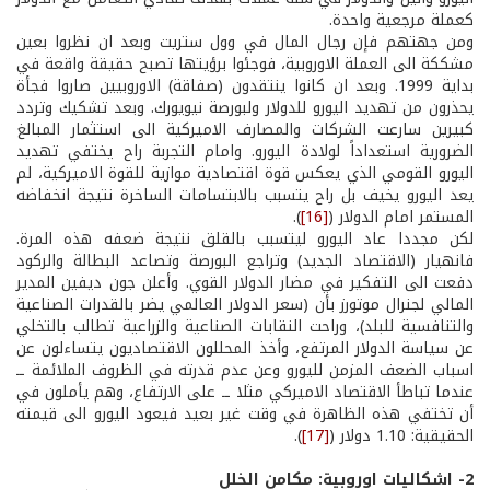
كعملة مرجعية واحدة.
ومن جهتهم فإن رجال المال في وول ستريت وبعد ان نظروا بعين
مشككة الى العملة الاوروبية، فوجئوا برؤيتها تصبح حقيقة واقعة في
بداية 1999. وبعد ان كانوا ينتقدون (صفاقة) الاوروبيين صاروا فجأة
يحذرون من تهديد اليورو للدولار ولبورصة نيويورك. وبعد تشكيك وتردد
كبيرين سارعت الشركات والمصارف الاميركية الى استثمار المبالغ
الضرورية استعداداً لولادة اليورو. وامام التجربة راح يختفي تهديد
اليورو القومي الذي يعكس قوة اقتصادية موازية للقوة الاميركية، لم
يعد اليورو يخيف بل راح يتسبب بالابتسامات الساخرة نتيجة انخفاضه
المستمر امام الدولار (
[16]
).
لكن مجددا عاد اليورو ليتسبب بالقلق نتيجة ضعفه هذه المرة.
فانهيار (الاقتصاد الجديد) وتراجع البورصة وتصاعد البطالة والركود
دفعت الى التفكير في مضار الدولار القوي. وأعلن جون ديفين المدير
المالي لجنرال موتورز بأن (سعر الدولار العالمي يضر بالقدرات الصناعية
والتنافسية للبلد)، وراحت النقابات الصناعية والزراعية تطالب بالتخلي
عن سياسة الدولار المرتفع، وأخذ المحللون الاقتصاديون يتساءلون عن
اسباب الضعف المزمن لليورو وعن عدم قدرته في الظروف الملائمة ــ
عندما تباطأ الاقتصاد الاميركي مثلا ــ على الارتفاع، وهم يأملون في
أن تختفي هذه الظاهرة في وقت غير بعيد فيعود اليورو الى قيمته
الحقيقية: 1.10 دولار (
[17]
).
2- اشكاليات اوروبية: مكامن الخلل