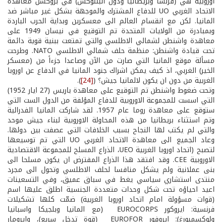
اوروبية هي (فرنسا وبريطانيا ودول البنلوكس) في بروكسل معاهدة
الاتحاد الغربي UO للدفاع المشترك والموجهة بشكل غير مباشر ضد
المانيا. لكن مع انقسام العالم الى معسكرين وبداية الحرب الباردة
وبمبادرة من الولايات المتحدة تم التوقيع في نيسان 1949 على
معاهدة واشنطن لشمالي الاطلسي والتي تمتعت ببنية قوية دائمة
تحت قيادة واشنطن: منظمة حلف شمالي الاطلسي NATO. وطرحت
مسألة موقع المانيا التي صارت من الآن وصاعدا جزءاً من (معسكر
الخير) الغربي، اذ كيف يمكن اشراك جنود المانيا في الدفاع عن اوروبا
الغربية من دون ان يكون لالمانيا جيش؟ (
[24]
).
وتحت ضغوط واشنطن تم التوقيع على معاهدة باريس (27 ايار 1952)
التي اسست للمجموعة الاوروبية للدفاع المؤلفة من الدول الست التي
ستوقع على معاهدة روما عام 1957. لقد شاركت المانيا الفدرالية
وتم استثناء بريطانيا من هذه المحاولة الاوروبية لبناء جيش موحد
والتي لم يكتب لها النجاح بسبب الخلافات التي عصفت بين دولها.
وعاد الجميع الى معاهدة الاتحاد الغربي UO التي تم توسيعها
لتصبح (اتحاد اوروبا الغربية UEO، الذراع المسلح للمجموعة الاقتصادية
الاوروبية CEE. وقد افتقد هذا الذراع المفترض ان يكون مسلحا الى
بنى عملانية ولم يشكل منافسا لحلف الاطلسي وتحول الى مجرد
منتدى استشاري سياسي يغط في سباق عميق، وفي التسعينات
اعيد احياؤه تحت شكل وحدات متعددة الجنسية اطلق عليها اسم
(قوات مسؤولة امام اتحاد اوروبا الغربية) ضمّت كلها تشكيلات
فرنسية: ايروكور EUROCORPS (مع المانيا وبلجيكا واسبانيا
ولوكسمبورغ): ايروفور EUROFOR (قوة تدخل سريع)، وايرومار