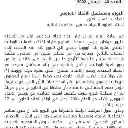
العدد 40 - نيسان 2002
اليورو ومستقبل الاتحاد الاوروبي
إعداد: د. غسان العزي
استاذ العلوم السياسية في الجامعة اللبنانية
في بداية العام الجاري صار اليورو عملة يتداولها اكثر من ثلاثمئة
مليون مواطن اوروبي، وبعدها باسابيع قليلة اختفت العملات الوطنية
الإثنتي عشرة بلداً اوروبياً تنتمي الى اليورو لاند. لقد التحقت هذه
العملات بالتاريخ وصارت جزءاً من مشاعر الحنين الى الماضي، مخلّفة
وراءها احاسيس ملتبسة تتأرجح ما بين الأسى على فقدان رمز من
رموز العزة الوطنية، والامل بالقدرة على بناء مستقبل متجدد مع
العملة الجديدة. ويضم (الاتحاد النقدي) اثنتي عشرة دولة اوروبية (*)
لان دولاً ثلاثَ فضلت البقاء خارجه تحت ضغط رأيها العام المعارض
(بريطانيا واسوج والدانمارك). لكن استطلاعات الرأي التي اجريت فيها
مؤخراً تدفع المتفائلين للاعتقاد بأن بقاءها في الخارج لن يدوم طويلاً.
ثم ان منطقة اليورو سوف تكتسب اهمية متزايدة مع توسيع الاتحاد
الاوروبي ابتداء من العام 2004 ليصل في اواخر العقد الجاري الى 27
دولة او اكثر.
وعلى الدول المرشحة الراغبة بالانخراط في اليورو لاند ان تلبي معايير
اقتصادية صارمة وضعتها معاهدة ماستريخت التي انشأت (المصرف
المركزي الاوروبي) المستقل عن الحكومات وعن المفوضية الاوروبية
عام 1998 بغية سكّ العملة الموحدة وادارتها. ويتطلب هذا المصرف