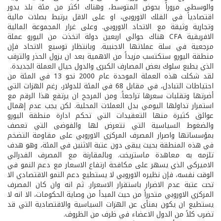
والوسطى مروراً بحوض المتوسط، وهناك اكثر من مئة بلد يدور
اقتصادياً في الفلك الاوروبي، او على الاقل يرتبط بصلات مالية
وتجارية وثيقة مع الاتحاد الاوروبي. وعلى غرار المجموعة المالية
الافريقية CFA هناك حوالي اربعين دولة اتخذت من اليورو عملة
مرجعية في سلة عملاتها الاجنبية. وبانتظار توسيع الاتحاد فإن
منطقة اليورو ستكتسب مزيداً من الاهمية بعد ان يزول الحذر والترقب
الذي يطبع سلوك بعض المصارف الكبرى والدول حيال العملة الجديدة.
لقد شكلت هذه العملة الموحدة عام 2000 نحو 13 في المئة من
احتياطات التبادل، في مقابل 68 في المئة للدولار، رغم الهزات التي
أضرتها وتقلبات سعرها تراجعاً. ومن المرجح ان يرتفع هذا الرقم مع
استمرار تداولها اليومي بدل العملات المحلية. لكن يجب عدم إهمال
عوائق كثيرة منها التعقيدات التي تحكم ادارة منطقة اليورو
والضغوط السياسية التي تتعرض لها والفوضى التي تعصف
بمؤسساتها واصرار المصرف المركزي الاوروبي على مقاومة التضخم
في هذه المنطقة بحيث يبقى دون عتبة الاثنين في المئة، وهو هدف
تلزمه به معاهدة ماستريخت. وبالمقارنة مع المصرف الفدرالي
الاميركي الذي يسهر على مكافحة ارتفاع الاسعار مع دعم النمو في
الوقت نفسه، فإن نظيره الاوروبي لا يستطيع دعم النمو الاقتصادي الا
تحت عتبة عدم الاضرار باستقرار الاسعرار. ثم انه وان كان المصرف
المركزي الاوروبي متحرراً من حيث المبدأ من وصاية الحكومات، الا انه لا
يستطيع ان يكون بمنأى عن الهزات السياسية والاقتصادية التي قد
تضرب كلاً من الدول الاعضاء في ظرف من الظروف.