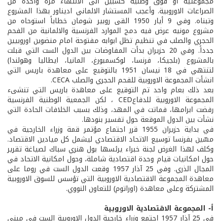
مجموعتية او فوق وطنية كسبيل الى الانتهاء مرة واحدة من
الصراعات الاوروبية. وأعجب المستشار الالماني اديناور بهذا المشروع
وتبناه. وفي 9 أيار 1950 القى روبير شومان خطاباً استوحاه من
مشروع مونيه عرض فيه دمج الموارد الفرنسية والالمانية من الفحم
الحجري والصلب في تنظيم تظل ابوابه مفتوحة امام منضوين اوروبيين
جدداً. وفي 20 حزيران بدأت المفاوضات بين الدول الست التي قبلت
بالمشروع (بلجيكا، فرنسا، لوكسمبورغ، المانيا، ايطاليا وهولندا)
لتنتهي في 18 نيسان 1951 بالتوقيع على معاهدة باريس التي
انشأت المجموعة الاوروبية للفحم الحجري والصلب CECA.
بعد ذلك بعام واحد تم التوقيع على معاهدة باريس التي تنشىء
المجموعة الاوروبية للدفاعCED ، لكن الجمعية الوطنية الفرنسية
رفضت ابرامها، فماتت في المهد، وذلك بسبب الخلافات الحادة التي
نشأت بين الدول الموقعة حول تفسير بنودها.
في بداية حزيران 1955 قرر اجتماع مؤتمر قمة وزراء الخارجية في
مسّين بفرنسا توسيع الاتحاد الاقتصادي ليشمل كل ميادين الاقتصاد.
وكلف لهذا الغرض لجنة خبراء يرئسها بول هنري سباك لصياغة تقرير
حول امكانيات قيام وحدة اقتصادية شاملة، وحول امكانية الاتحاد في
المجال الذري. وفي 25 آذار 1957 وقعت الدول الست في روما على
معاهدة المجموعة الاقتصادية الاوروبية التي تؤسس للسوق الاوروبية
المشتركة وعلى معاهدة (اوراتوم) للتعاون النووي.
أ- المجموعة الاقتصادية الاوروبية
في 25 آذار 1957 اجتمع وزراء خارجية الدول الاوروبية الست في مبنى