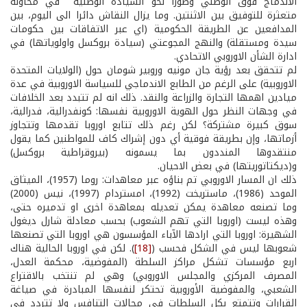
الاندماج فوق الوطني وطورا نحو السيادة الوطنية في محاولة
متعثرة للتوفيق بين الاثنتين. وما يزال النقاش دائرا الى اليوم، بين
المدافعين عن الطريقة الحكومية (اي عبر الاتفاقات بين حكومات
سيدة ومستقلة) والنهج المجوعتي (سيادة بروكسل واولوياتها) في
ادارة الشأن الاوروبي الاتحادي.
لم تتحقق بعد رؤية جان مونيه وروبير شومان حول (الولايات المتحدة
الاوروبية) على الرغم من الطابع الاندماجي للسياسة الاوروبية في عدة
ميادين اهمها التجارة والزراعة والنقد. ذلك انه لم تتبدد بعد الخلافات
في وجهات النظر حول الهوية الاوروبية نفسها: كونفدرالية، فدرالية،
سوق كبيرة مشتركة؟ لكن رغم ذلك تتابع اوروبا تقدمها وتتجاوز
أزماتها، وإن بطريقة فوقية أي دون إشراك كاف للمواطنين كما يقول
منتقدوها المنددون بما يسمونه (بيروقراطية بروكسل)
و(ديكتاتوريتها) في بعض الاحيان.
ذلك ان المسار الاوروبي تم بناؤه عبر معاهدات: روما (1957)، الميثاق
الموحد (1986)، ماستريخت (1992)، امستردام (1997)، نيس (2000)
وما تصنعه معاهدة يمكن تعديله بمعاهدة اخرى او تدميره حتى،
وهذه ليست (اوروبا التي تهم الشعوب) بحسب معادلة شارل ديغول
الشهيرة: اوروبا التي ارادها الآباء المؤسسون هي اوروبا التي تصنعها
شعوبها ليس في الشكل فحسب (
[18]
). لكن في اوروبا الحالية هناك
اربع مؤسسات تشكل مراكز السلطة (المفوضية، محكمة العدل،
المصرف المركزي والمجلس الاوروبي) وهي لم تنتخب بالاقتراع
الشعبي، والمفوضية الأوروبية تحتكر لنفسها المبادرة في صياغة
القرارات وتتمتع بكل السلطات في مجالات التنافس ولا تتردد في