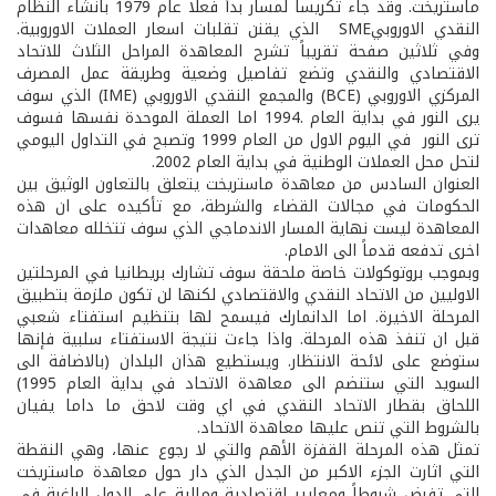
ماستريخت. وقد جاء تكريساً لمسار بدأ فعلا عام 1979 بانشاء النظام
النقدي الاوروبيSME الذي يقنن تقلبات اسعار العملات الاوروبية.
وفي ثلاثين صفحة تقريباً تشرح المعاهدة المراحل الثلاث للاتحاد
الاقتصادي والنقدي وتضع تفاصيل وضعية وطريقة عمل المصرف
المركزي الاوروبي (BCE) والمجمع النقدي الاوروبي (IME) الذي سوف
يرى النور في بداية العام .1994 اما العملة الموحدة نفسها فسوف
ترى النور في اليوم الاول من العام 1999 وتصبح في التداول اليومي
لتحل محل العملات الوطنية في بداية العام 2002.
العنوان السادس من معاهدة ماستريخت يتعلق بالتعاون الوثيق بين
الحكومات في مجالات القضاء والشرطة، مع تأكيده على ان هذه
المعاهدة ليست نهاية المسار الاندماجي الذي سوف تتخلله معاهدات
اخرى تدفعه قدماً الى الامام.
وبموجب بروتوكولات خاصة ملحقة سوف تشارك بريطانيا في المرحلتين
الاوليين من الاتحاد النقدي والاقتصادي لكنها لن تكون ملزمة بتطبيق
المرحلة الاخيرة. اما الدانمارك فيسمح لها بتنظيم استفتاء شعبي
قبل ان تنفذ هذه المرحلة. واذا جاءت نتيجة الاستفتاء سلبية فإنها
ستوضع على لائحة الانتظار. ويستطيع هذان البلدان (بالاضافة الى
السويد التي ستنضم الى معاهدة الاتحاد في بداية العام 1995)
اللحاق بقطار الاتحاد النقدي في اي وقت لاحق ما داما يفيان
بالشروط التي تنص عليها معاهدة الاتحاد.
تمثل هذه المرحلة القفزة الأهم والتي لا رجوع عنها، وهي النقطة
التي اثارت الجزء الاكبر من الجدل الذي دار حول معاهدة ماستريخت
التي تفرض شروطاً ومعايير اقتصادية ومالية على الدول الراغبة في