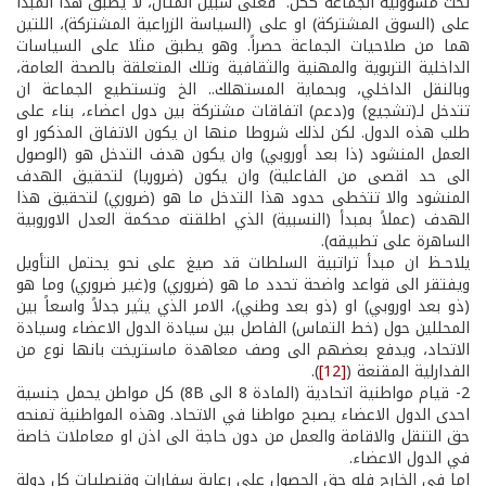
تحت مسؤولية الجماعة ككل. فعلى سبيل المثال، لا يطبق هذا المبدأ
على (السوق المشتركة) او على (السياسة الزراعية المشتركة)، اللتين
هما من صلاحيات الجماعة حصراً. وهو يطبق مثلا على السياسات
الداخلية التربوية والمهنية والثقافية وتلك المتعلقة بالصحة العامة،
وبالنقل الداخلي، وبحماية المستهلك.. الخ وتستطيع الجماعة ان
تتدخل لـ(تشجيع) و(دعم) اتفاقات مشتركة بين دول اعضاء، بناء على
طلب هذه الدول. لكن لذلك شروطا منها ان يكون الاتفاق المذكور او
العمل المنشود (ذا بعد أوروبي) وان يكون هدف التدخل هو (الوصول
الى حد اقصى من الفاعلية) وان يكون (ضروريا) لتحقيق الهدف
المنشود والا تتخطى حدود هذا التدخل ما هو (ضروري) لتحقيق هذا
الهدف (عملاً بمبدأ (النسبية) الذي اطلقته محكمة العدل الاوروبية
الساهرة على تطبيقه).
يلاحـظ ان مبدأ تراتبية السلطات قد صيغ على نحو يحتمل التأويل
ويفتقر الى قواعد واضحة تحدد ما هو (ضروري) و(غير ضروري) وما هو
(ذو بعد اوروبي) او (ذو بعد وطني)، الامر الذي يثير جدلاً واسعاً بين
المحللين حول (خط التماس) الفاصل بين سيادة الدول الاعضاء وسيادة
الاتحاد، ويدفع بعضهم الى وصف معاهدة ماستريخت بانها نوع من
الفدارلية المقنعة (
[12]
).
2- قيام مواطنية اتحادية (المادة 8 الى 8B) كل مواطن يحمل جنسية
احدى الدول الاعضاء يصبح مواطنا في الاتحاد. وهذه المواطنية تمنحه
حق التنقل والاقامة والعمل من دون حاجة الى اذن او معاملات خاصة
في الدول الاعضاء.
اما في الخارج فله حق الحصول على رعاية سفارات وقنصليات كل دولة