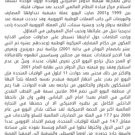
يأمل بمقارعة هيمنة الدولار الاميركي وبولادة أوروبا موحدة تستعد
لاستلام مركز قيادة النظام العالمي الجديد بعد سنوات قليلة.
بين 1999 و2001 صارت اليورو عملة حقيقية تتداولها المصارف
والبورصات الى جانب العملات الوطنية الاوروبية. وقد تحددت قيمته عند
انطلاقه بدولار واحد وعشرة سنتات، لكن العملة الاوروبية الجديدة راحت
تدريجيا تنزل من عليائها وتخيب آمال المفرطين في التفاؤل.
وراحت الخلافات حول ادارتها تسيطر على مداولات مجلس الادارة
المكون من حكام المصارف المركزية الوطنية (وعددهم عشرة ثم اثني
عشر بانضمام اليونان في بداية 2001) برئاسة تيم دويزنبرغ. وتعرض
هذا الاخير لانتقادات عنيفة من محللين وسياسيين اتهموه باللامبالاة
او العجز حيال تراجع اليورو الذي تعرض لهزات عديدة، وبينّ عن عدم
استقرار وفقد ربع قيمته حيال الدولار حتى نهاية العام 2001.
والاكثر من ذلك فحتى بعد حوادث 11 ايلول في الولايات المتحدة فإن
اليورو لم يقدر على انتهاز الفرصة فيقدم نفسه كعملة يلجأ اليها
المشككون بالدولار والخائفون من تراجعه بعد هذه الحوادث. هذا رغم
ان منطقة اليورو التي تضم 304 ملايين نسمة هي القطب النقدي
الثاني في العام بعيدا امام الين الياباني. وهي وان قل ناتجها
الداخلي الكامل عن نظيره الاميركي الا ان حصتها في التجارة
العالمية اكبر من الحصة الاميركية. لقد شكلت بلدان اليورو في عام
2000 نحو 17.7 في المئة من الصادرات العالمية للسلع والخدمات في
مقابل 14.7 في المئة للولايات المتحدة، ويضم الاتحاد الاوروبي عددا
من اغنى الدول واكثرها تطورا في العالم ويبسط نفوذه على مساحة
واسعة خارج حدوده: من اوروبا الوسطى والشرقية الى افريقيا الغربية