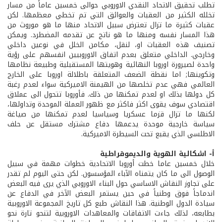
تطلب تحقيق الاتحاد النقدي الاوروبي حوالى خمسين عاماً من مسار
تخلله الكثير من العقبات والعوائق التي تم تخطي معظمها. لكن
عقبات كثيرة ما تزال تعترض سبيل الاتحاد منها ما هو موروث من
هذا المسار نفسه ومنها ما هو ناتج عن تقدمه المضطرد. ويمكن
تصنيف هذه العقبات او، لنقل، مكامن الخلل في نوعين داخلي
وخارجي. الداخلي متعلق بعدم اتفاق الاوروبيين انفسهم على رؤية
واحدة لصيرورة اوروبا النهائية وهويتها المستقبلية وطبيعة نظامها
وتكوينها; اما نقطة الضعف المتعلقة باطلالة اوروبا على الخارج
العالمي فهي عدم تخلصها من الهيمنة الاميركية سواء لعدم رغبة
كل دولها بذلك او لعدم تمكنها من ذلك. فأوروبا تتحول الى عملاق
اقتصادي سوف يقوى اكثر فاكثر مع ظهور العملة الموحدة وتداولها،
لكنها ما تزال قزما عسكريا وسياسيا لعدم تمكنها من صياغة
سياسة خارجية موحدة يدعمها دفاع مشترك مستقل عن حلف
الاطلسي الذي يقبع تحت السيطرة الاميركية.
أ- اشكالية الهوية والديموقراطية
خلال خمسين عاما خطت أوروبا الاتحادية خطوات مهمة في سبيل
الوصول الى ما كان يتمناه الآباء المؤسسون. لكن حتى اليوم لم تقدر
على تجاوز النقاش الاساسي حول البناء الاوروبي الذي يرى فيه البعض
اندماجاً فوق وطنياً في حين يستمر البعض الآخر في الدفاع عن
سيادة الدول الوطنية. هذا النقاش طبع كل تاريخ المجموعة الاوروبية
بطابعه، لذلك جاءت الاتفاقات والمعاهدات الاوروبية لتنحو تارة نحو