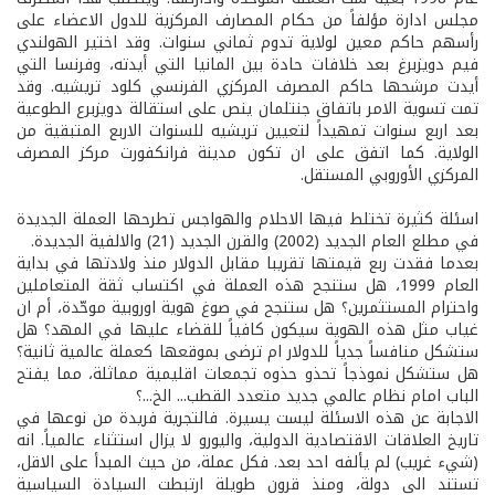
مجلس ادارة مؤلفاً من حكام المصارف المركزية للدول الاعضاء على
رأسهم حاكم معين لولاية تدوم ثماني سنوات. وقد اختير الهولندي
فيم دويزبرغ بعد خلافات حادة بين المانيا التي أيدته، وفرنسا التي
أيدت مرشحها حاكم المصرف المركزي الفرنسي كلود تريشيه. وقد
تمت تسوية الامر باتفاق جنتلمان ينص على استقالة دويزبرع الطوعية
بعد اربع سنوات تمهيداً لتعيين تريشيه للسنوات الاربع المتبقية من
الولاية. كما اتفق على ان تكون مدينة فرانكفورت مركز المصرف
المركزي الأوروبي المستقل.
اسئلة كثيرة تختلط فيها الاحلام والهواجس تطرحها العملة الجديدة
في مطلع العام الجديد (2002) والقرن الجديد (21) والالفية الجديدة.
بعدما فقدت ربع قيمتها تقريبا مقابل الدولار منذ ولادتها في بداية
العام 1999، هل ستنجح هذه العملة في اكتساب ثقة المتعاملين
واحترام المستثمرين؟ هل ستنجح في صوغ هوية اوروبية موحّدة، أم ان
غياب مثل هذه الهوية سيكون كافياً للقضاء عليها في المهد؟ هل
ستشكل منافساً جدياً للدولار ام ترضى بموقعها كعملة عالمية ثانية؟
هل ستشكل نموذجاً تحذو حذوه تجمعات اقليمية مماثلة، مما يفتح
الباب امام نظام عالمي جديد متعدد القطب... الخ...؟
الاجابة عن هذه الاسئلة ليست يسيرة. فالتجرية فريدة من نوعها في
تاريخ العلاقات الاقتصادية الدولية، واليورو لا يزال استثناء عالمياً. انه
(شيء غريب) لم يألفه احد بعد. فكل عملة، من حيث المبدأ على الاقل،
تستند الى دولة، ومنذ قرون طويلة ارتبطت السيادة السياسية