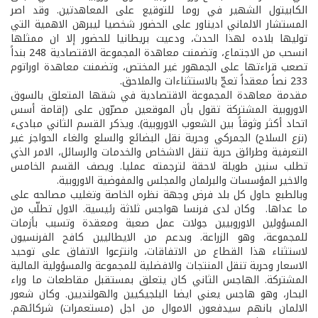
الكابيتول الشهير في روما للتوقيع على المعاهدتين. وقد اصر
المستشار الالماني اديناور على الحضور شخصيا ليبرهن الاهمية التي
توليها بلاده لهذا الحدث، ودعيت بريطانيا للحضور إلا ان ممثلها
انسحب من الاجتماع، وتضمنت معاهدة المجموعة الاقتصادية 248 بنداً
تصعب قراءتها على الجمهور غير المختص، وتضمنت معاهدة اوراتوم
233 نصاً معقداً تعجّ بالاستثناءات والملاحق.
مقدمة معاهدة المجموعة الاقتصادية في شقها المتعلق بالسوق
الاوروبية المشتركة تقول بأن الموقعين مصرّون على (إقامة أسس
اتحاد أكثر وثوقاً بين الشعوب الاوروبية). ويذكر القسم الثاني مبادىء
(نزع السلاح) الجمركي وحرية نقل البضائع والسلع والغاء الحواجز غير
التعرفية وطرائق حرية تنقل الاشخاص والخدمات والرسائل، الامر الذي
تطلب سنين طويلة لاحقة لترجمته عمليا. ويصف القسم الخامس
والاخير المؤسسات والبرلمان والمجلس والمفوضية الاوروبية.
وبالطبع حاول كل بلد فرض وجهة نظره الخاصة وتغليب مصالحه على
ما عداها. وكان لدى فرنسا هواجس ثلاثة رئيسية. الاول تطلّب من
المسؤولين الاوروبيين جولات عمل صعبة ومعقدة وتسبب بأزمات
للمجموعة، وهو الزراعة. وبدعم من الايطاليين كافح الفرنسيون
لاستثناء هذا القطاع من الاتفاقات، وانتزعوا الاتفاق على توحيد
الاسعار وحرية تنقل المنتجات والافضلية للمجموعة والمسؤولية المالية
المشتركة. الهاجس الثاني كان يتعلق بمستقبل مقاطعات ما وراء
البحار، وهو هاجس يعني ايضا البلجيكيين والهولنديين. وكان شعور
الالمان بانهم سيدفعون الاموال من اجل (مستعمرات) شركائهم.