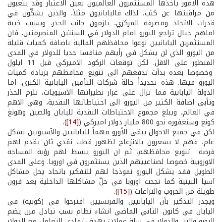
هذه الامور يأخذها المستثمرون العالميون بعين الاعتبار وقد يتعبون
من مراقبتها عن كثب، لذلك فاليابانيون مثلاً، والذين يشكّون في
قدرات الاتحاد ومصرفه المركزي، يلزمون جانب الحذر. وبسبب خيبة
املهم حيال تراجع اليورو امام الدولار في السنتين المنصرمتين. فان
المستثمرين اليابانيين نوعوا محافظهم المالية باضافة كميات قليلة
من اليورو الذي لن يشكل في رأيهم منافسا جديا للدولار في المدى
المنظور على الاقل. لكن توقعات الركود الاميركي قبل 11 ايلول
وخصوصا بعده بدأت تدفعهم الى تنويع محافظهم بزيادة كميات
اليورو فيها. هذه تحديداً حالة شركات التأمين اليابانية الكبرى. اما
الدولة اليابانية فما تزال على غرار نظيراتها الآسيويات، تلزم الحذر
وتأبى اضافة الكثير من اليورو الى احتياطاتها النقدية، وهي الاهم
في العالم، ويبلغ مجموع الاحتياطات النقدية لليابان والصين وهونغ
كونغ وسنغفوره نحو 800 مليار دولار اميركي (
[14]
).
لكن في جميع الاحوال يبقى الأورو مهماً لليابانيين والآسيويين بشكل
عام، فهم لا يشعرون بالانزعاج لظهور قطب نقدي ثان يقدم لهم
فرصة تنويع محافظهم، ثم ان اليورو يبسط لهم رؤية المساحة
الاوروبية خصوصا لصناعييهم الذين يستثمرون في اوروبا. وعلى المدى
الطويل فقد يشكل اليورو نموذجا لهم للتفكير باتحاد يحل مشاكل
آسيا البينية كما نجحت اوروبا في حلّ مشاكلها الداخلية بعد قرون
طويلة من الحروب والنزاعات (
[15]
).
ويجدر التذكير بأن اليابانيين والفرنسيين اقترحوا في (كوبيه) في
اليابان في كانون الثاني الماضي انشاء نظام نسب تبادل مرن يضم
اليورو والين والدولار في سلة عملات بهدف تفادي التعامل مع الدولار