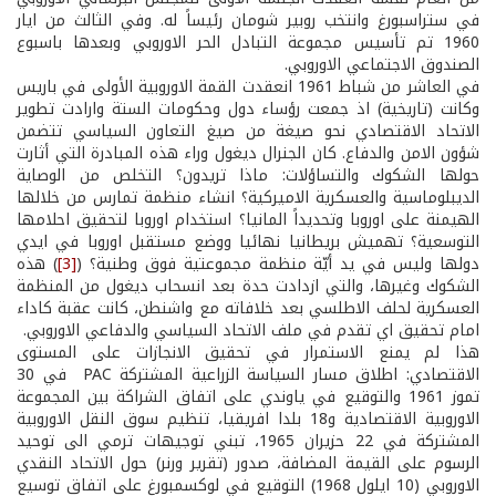
في ستراسبورغ وانتخب روبير شومان رئيساً له. وفي الثالث من ايار
1960 تم تأسيس مجموعة التبادل الحر الاوروبي وبعدها باسبوع
الصندوق الاجتماعي الاوروبي.
في العاشر من شباط 1961 انعقدت القمة الاوروبية الأولى في باريس
وكانت (تاريخية) اذ جمعت رؤساء دول وحكومات الستة وارادت تطوير
الاتحاد الاقتصادي نحو صيغة من صيغ التعاون السياسي تتضمن
شؤون الامن والدفاع. كان الجنرال ديغول وراء هذه المبادرة التي أثارت
حولها الشكوك والتساؤلات: ماذا تريدون؟ التخلص من الوصاية
الديبلوماسية والعسكرية الاميركية؟ انشاء منظمة تمارس من خلالها
الهيمنة على اوروبا وتحديداً المانيا؟ استخدام اوروبا لتحقيق احلامها
التوسعية؟ تهميش بريطانيا نهائيا ووضع مستقبل اوروبا في ايدي
دولها وليس في يد أيّة منظمة مجموعتية فوق وطنية؟ (
[3]
) هذه
الشكوك وغيرها، والتي ازدادت حدة بعد انسحاب ديغول من المنظمة
العسكرية لحلف الاطلسي بعد خلافاته مع واشنطن، كانت عقبة كاداء
امام تحقيق اي تقدم في ملف الاتحاد السياسي والدفاعي الاوروبي.
هذا لم يمنع الاستمرار في تحقيق الانجازات على المستوى
الاقتصادي: اطلاق مسار السياسة الزراعية المشتركة PAC في 30
تموز 1961 والتوقيع في ياوندي على اتفاق الشراكة بين المجموعة
الاوروبية الاقتصادية و18 بلدا افريقيا، تنظيم سوق النقل الاوروبية
المشتركة في 22 حزيران 1965، تبني توجيهات ترمي الى توحيد
الرسوم على القيمة المضافة، صدور (تقرير ورنر) حول الاتحاد النقدي
الاوروبي (10 ايلول 1968) التوقيع في لوكسمبورغ على اتفاق توسيع