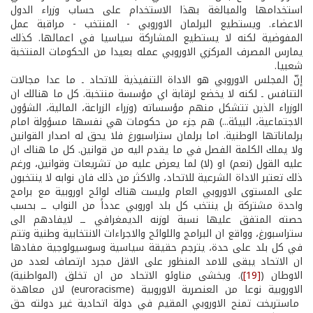
استخدامها والمبالغة بهذا الاستخدام على حساب وزراء الدول
الاعضاء. ويستطيع البرلمان الاوروبي - المنتخب - مراقبة عمل
المفوضية لكنه لا يستطيع المشاركة سياسيا في اعمالها. كذلك
يمارس المصرف المركزي الاوروبي عمله بعيدا من الحكومات المنتخبة
شعبيا.
إنّ المجلس الاوروبي هو الاداة التنفيذية للاتحاد ـ ما عدا مجالات
التنافس ـ لكنه لا يخضع لرقابة اي مؤسسة منتخبة. كل ما هنالك ان
الوزراء الذين تتشكل منهم مؤسساته (وزراء الزراعة، المالية، الشؤون
الاجتماعية، البيئة...) هم جزء من حكومات هي نفسها مسؤولة امام
برلماناتها الوطنية. اما برلمان ستراسبورغ فلا يحق له اصدار القوانين
ولا يملك الكلمة الفصل في ما يقدم اليه من قوانين. كل ما هناك ان
عليه القول (نعم) او (لا) لما يعرض عليه من تشريعات وقوانين، ورغم
ذلك تعتبر الاداة الشرعية للاتحاد، والاكثر من ذلك فان نوابه لا ينتخبون
على المستوى الاوروبي العام وليست هناك لوائح اوروبية مع برامج
واحدة مشتركة بل ينتخب كل بلد اوروبي عدداً من النواب ــ بحسب
حصته المتفق عليها نسبة لوزنه الديمغرافي ــ لايفادهم الى
ستراسبورغ، وواقع ان البرامج واللوائح والاجراءات الانتخابية وطنية وتتم
في كل بلد على حدة، يترجم حقيقة سياسية وسوسيولوجية مفادها
ان الاتحاد يبقى للامد المنظور على الاقل مجرد ارتصاف لعدد من
الاوطان (
[19]
). ويخشى مناوئو الاتحاد من ان تخلق (المواطنية)
الاوروبية نوعا من العنصرية الاوروبية (euroracisme) لان معاهدة
ماستريخت تمنح الاوروبي المقيم في دولة اتحادية غير دولته حق