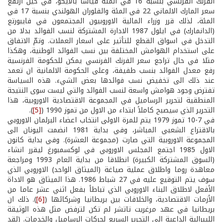
الفرنك الفرنسي بنسبة 16 في المئة قياسا بالايكو، في حين ارتفع
سعر المارك الالماني 22 في المئة والفلوران الهولندي بنسبة 17 في
المئة، لذلك قرر وزراء المالية الاوروبيون المجتمعون في فايبورتع
(الدانمارك) في ايلول 1987 الادارة المشتركة لنسب الفوائد بدلا من
التدخل في اسواق القطع للتأثير على اسعار العملات. وتمّ الاتفاق
على استخدام الهوامش المختلفة بين نسب الفوائد الوطنية، وهكذا
مثلا في حال تراجع سعر الفرنك الفرنسي يمكن للحكومة الفرنسية
رفع معدل الفوائد بنسب طفيفة، وعلى الحكومة الالمانية ان تعمد
عند ذلك الى تخفيض نسب فوائدها بعض الشيء. هذه السياسة
تفترض وجود هوامش واسعة لنسب الفوائد والتي ليست سوى النتيجة
المنطقية لتحرير الرساميل في المجموعة الاقتصادية الاوروبية، هذا
التحرير الذي سيصبح كاملاً ابتداء من الاول من تموز 1990 (
[5]
).
في 7-10 تموز 1979 يتم للمرة الاولى انتخاب اعضاء البرلمان الاوروبي
بالاقتراع الشعبي المباشر، وفي بداية 1981 انضمت اليونان الى
المجموعة الاوروبية التي صارت (مجموعة العشرة). وفي بداية كانون
الاول 1985 اجتمع المجلس الاوروبي في لوكسمبورغ ليقرر انشاء
(السوق المشتركة الكبيرة) انطلاقا من بداية العام 1993 ومراجعة
معاهدة روما واطلاق عملية صياغة (الميثاق الواحد) الاوروبي الذي
سوف يتم التوقيع عليه في 27 شباط 1986. هذا الميثاق هو الاداة
الأفعل لاطلاق البناء الاوروبي الذي تباطأ بفعل اثني عشر عاما من
الأزمات الاقتصادية، والخلافات بين بريطانيا وشركائها (
[6]
). ذلك ان
بريطانيا في عهد مرغريت تاتشر لم تكن لترفض مثل هذه الوثيقة
الليبرالية الداعية الى التحرير السريع لحركات الرساميل والخدمات. (لقد