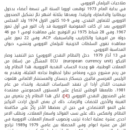
صلاحيات البرلمان الاوروبي.
في بداية العام 1973 توسّعت اوروبا الستة الى تسعة أعضاء بدخول
بريطانيا والدانمارك وايرلندا. وبعدها بثلاثة اشهر تمّ تشكيل الصندوق
الاوروبي للتعاون النقدي، وفي 9-10 كانون الاول 1974 ولد المجلس
الاوروبي بعد ان كانت المفوضية الاوروبية قد رأت النور في أول تموز
1967. وفي 28 شباط 1975 تم التوقيع على معاهدة لومي 1 مع 46
دولة من افريقيا والكاراييب والباسيفيك ACP، وفي 22 تموز على
معاهدة تقوي السلطات الخزينية للبرلمان الاوروبي وتنشىء ديوان
المحاسبة الاوروبي.
في 13 آذار 1979 دخل (النظام النقدي الاوروبي) حيز التنفيذ وصار
الايكو ECU (european currency unit) المشكّل من (سلة) من
العملات الوطنية، هو وحدة الحساب النقدية الاوروبية. هذا النظام ولد
من رحم مشروع جريء ومغامر نظرا لحظوظ نجاحه القليلة، وتقدم به
الرئيس الفرنسي فاليري جيسكار ديستان والمستشار الالماني هلموت
شميدت اللذان أرادا ان تفقد السياسات النقدية، وابتداء من عام
1981، طابعها الوطني لتصاغ على المستوى المجموعتي معتمدة
على الصندوق النقدي الاوروبي (
[4]
). لكن هذا النظام راح يتعرض بين
الفينة والأخرى للخضات والازمات. ذلك ان بعض الدول ارادت التركيز
على النمو الاقتصادي في حين ان بعضها الآخر ركزّ على مكافحة
النظام. وانعكس ذلك على نسب الفوائد واسعار العملات، وتطلب الامر
احدى عشرة عملية اعادة ترتيب وتصويب لاسعار العملات الاوروبية في
اقل من عشرة اعوام. وفي المحصلة بين عامي 1979 و1989 تراجع