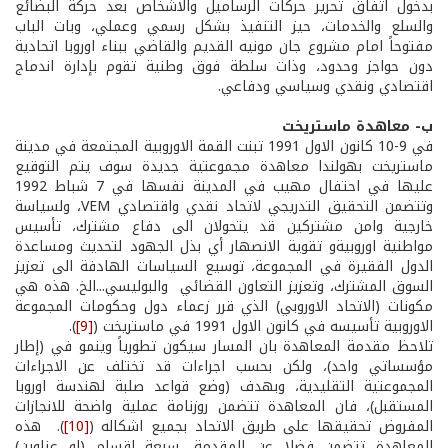
بدخول اتفاق تحرير حركات الرساميل والاشخاص بعد حركة البضائع
والسلع والخدمات، حيز التنفيذ بشكل رسمي وعملي، وبات الباب
مفتوحاً امام مشروع جان مونيه القديم والقاضي ببناء اوروبا اتحادية
دون حواجز وحدود، وذات سلطة فوق وطنية تقوم بإدارة اندماج
اقتصادي ونقدي وسياسي ودفاعي.
ب- معاهدة ماستريخت
في 9-10 كانون الاول 1991 تبنت القمة الاوروبية المجتمعة في مدينة
ماستريخت بهولندا معاهدة مجموعتية جديدة سوف يتم التوقيع
عليها في احتفال مهيب في المدينة نفسها في 7 شباط 1992
وتتضمن التحقيق التدريجي لاتحاد نقدي واقتصادي VEM، ولسياسة
خارجية وامن مشتركين قد يتحولان الى دفاع مشترك، تأسيس
مواطنية اوروبيةو تقوية الانصهار أي بذل الجهود لتحديث ومساعدة
الدول الفقيرة في المجموعة، توسيع السياسات الهادفة الى تعزيز
السوق المشترك، وتعزيز التعاون القضائي والبوليسي...الخ. هذه هي
مكونات (الاتحاد الاوروبي) الذي قرر زعماء دول وحكومات المجموعة
الاوروبية تأسيسه في كانون الاول 1991 في ماستريخت (
[9]
).
تلاحظ مقدمة المعاهدة بان المسار سيكون تطورياً وينمو في (إطار
مؤسساتي واحد)، ولكن بحسب اجراءات قد تختلف عن الاجراءات
المجموعتية التقليدية، وبهدف (وضع قواعد صلبة لهندسة اوروبا
المستقبل)، فان المعاهدة تتضمن روزنامة عملية واضحة للانجازات
المفروض تحقيقها على طريق الاتحاد بجميع اشكاله (
[10]
). هذه
المعاهدة تتضمن فضلا عن المقدمة، سبعة اقسام (او عناوين)