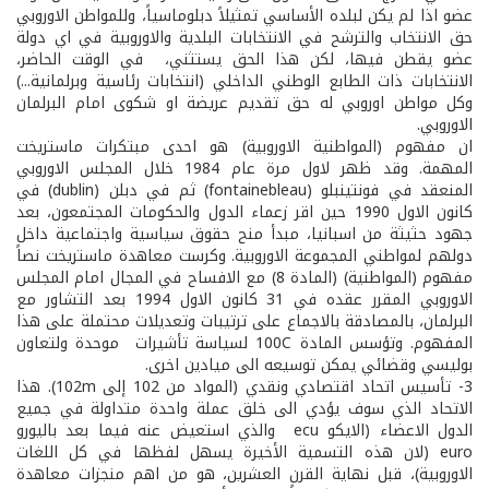
عضو اذا لم يكن لبلده الأساسي تمثيلاً دبلوماسياً، وللمواطن الاوروبي
حق الانتخاب والترشح في الانتخابات البلدية والاوروبية في اي دولة
عضو يقطن فيها، لكن هذا الحق يستثني، في الوقت الحاضر،
الانتخابات ذات الطابع الوطني الداخلي (انتخابات رئاسية وبرلمانية...)
وكل مواطن اوروبي له حق تقديم عريضة او شكوى امام البرلمان
الاوروبي.
ان مفهوم (المواطنية الاوروبية) هو احدى مبتكرات ماستريخت
المهمة. وقد ظهر لاول مرة عام 1984 خلال المجلس الاوروبي
المنعقد في فونتينبلو (fontainebleau) ثم في دبلن (dublin) في
كانون الاول 1990 حين اقر زعماء الدول والحكومات المجتمعون، بعد
جهود حثيثة من اسبانيا، مبدأ منح حقوق سياسية واجتماعية داخل
دولهم لمواطني المجموعة الاوروبية. وكرست معاهدة ماستريخت نصاً
مفهوم (المواطنية) (المادة 8) مع الافساح في المجال امام المجلس
الاوروبي المقرر عقده في 31 كانون الاول 1994 بعد التشاور مع
البرلمان، بالمصادقة بالاجماع على ترتيبات وتعديلات محتملة على هذا
المفهوم. وتؤسس المادة 100C لسياسة تأشيرات موحدة ولتعاون
بوليسي وقضائي يمكن توسيعه الى ميادين اخرى.
3- تأسيس اتحاد اقتصادي ونقدي (المواد من 102 إلى 102m). هذا
الاتحاد الذي سوف يؤدي الى خلق عملة واحدة متداولة في جميع
الدول الاعضاء (الايكو ecu والذي استعيض عنه فيما بعد باليورو
euro (لان هذه التسمية الأخيرة يسهل لفظها في كل اللغات
الاوروبية)، قبل نهاية القرن العشرين، هو من اهم منجزات معاهدة