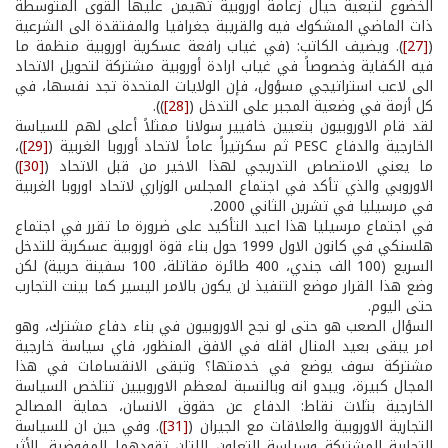
الخضوع لتبعية حيال زعامة اوروبية تهيمن عليها القوى المتوسطة
ذات الماضي المشكوك فيه والقريبة جغرافيا والمفتقدة الى الشرعية
(
[27]
). ويضيف الكاتب: (في غياب رافعة عسكرية اوروبية منظمة ما
فيه الكفاية وخصوصاً في غياب ارادة أوروبية مشتركة لتحويل الاتحاد
الى لاعب استراتيجي مسؤول، فإن الولايات المتحدة تجد نفسها، في
كل أزمة في وضعية المجبر على التدخل (
[28]
)).
لقد قام الاوروبيون بتعيين خافيير سولانا ممثلاً أعلى لهم للسياسة
الخارجية والدفاع PESC ثم سكرتيراً عاماً لاتحاد أوروبا الغربية (
[29]
)،
ما يعني الامتصاص التدريجي لهذا الاخير من قبل الاتحاد (
[30]
)
الاوروبي والذي تأكد في اجتماع المجلس الوزاري لاتحاد اوروبا الغربية
في مرسيليا في تشرين الثاني 2000.
في اجتماع مرسيليا هذا اعيد التأكيد على ضرورة ما تقرر في اجتماع
هلسنكي في كانون الاول 1999 حول بناء قوة اوروبية عسكرية للتدخل
السريع (100 الف جندي، 400 طائرة مقاتلة، 100 سفينة حربية) لكن
وضع هذا القرار موضع التنفيذ لن يكون بالامر اليسير كما بينت التجارب
حتى اليوم.
السؤال الصعب هو حتى لو نجح الاوروبيون في بناء دفاع مشترك، وهو
امر يبقى بعيد المنال اقله في الافق المنظور، فاي سياسة خارجية
مشتركة سوف يوضع في خدمتها؟ وتبقى الانقسامات في هذا
المجال كبيرة، ويبدو انه وبالنسبة لمعظم الاوروبيين تتلخص السياسة
الخارجية بثلات نقاط: الدفاع عن حقوق الانسان، حماية المصالح
التجارية الاوروبية والعلاقات مع الجيران (
[31]
). وفي حين ان للسياسة
التجارية المشتركة وسياسة التعاون اللتان تقودهما المفوضية، الأثر