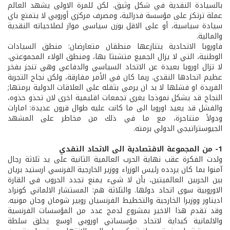
بالسيادة النقدية في شكل وثيق. لكن للمرة الاولى يشهد العالم
عملة ترتكز على مؤسسة فدرالية، ومصرف مركزي أوروبي لا يتمتع باي
سيادة سياسية، أو على الاقل بوزن سياسي مواز لصلاحياته النقدية
والمالية.
فاوروبا الاتحادية يتنازعها منطقان متعارضان: منطق السيادات
الوطنية، التي لا يزال الجميع متشبثا بها، ومنطق الولاء المجموعتي.
لا تزال اوروبا بعيدة عن الاتحاد السياسي والدفاعي وهي تنجز بفخر
عظيم اتحادها النقدي. ربما كان في الأمر مفارقة، ولكن نجاح التجربة
الفريدة او فشلها لا بد ان يرمي بثقله على العلاقات الدولية برمتها;
النجاح قد يشكل نموذجا يغري تجمعات اقليمية اخرى لان تحذو حذوه،
والفشل قد يعيد اوروبا الى ما كانت عليه طوال قرون عديدة: امارات
ودولاً متناحرة، مع ما في ذلك من مخاطر على المشهد
الجيوستراتيجي الدولي برمته.
1- من المجموعة الاقتصادية الى الاتحاد النقدي
ولدت الفكرة عقب نهاية الحرب العالمية الثانية على يد ثلاثة رجال
آمنوا بما كان يردده رئيس الوزراء ووزير الخارجية الفرنسي ارستيد بريان
بين الحربين العالميتين، بأن لا شيء يمنع تجدد الحروب في القارة
الاوروبية سوى اتحاد دولها. والثلاثة هم: المستشار الالماني كونراد
اديناور ووزيرا الخارجية والتخطيط الفرنسيان روبير شومان وجان مونيه.
وقد تقدم هذا الاخير بمشروع لدمج عدد من المؤسسات الفرنسية
والالمانية كبداية لاتحاد مؤسساتي اوروبي اوسع يخلق سلطة