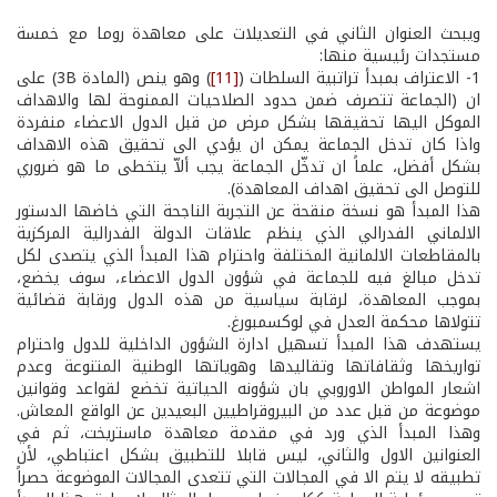
ويبحث العنوان الثاني في التعديلات على معاهدة روما مع خمسة
مستجدات رئيسية منها:
1- الاعتراف بمبدأ تراتبية السلطات (
[11]
) وهو ينص (المادة 3B) على
ان (الجماعة تتصرف ضمن حدود الصلاحيات الممنوحة لها والاهداف
الموكل اليها تحقيقها بشكل مرض من قبل الدول الاعضاء منفردة
واذا كان تدخل الجماعة يمكن ان يؤدي الى تحقيق هذه الاهداف
بشكل أفضل، علماً ان تدخّل الجماعة يجب ألاّ يتخطى ما هو ضروري
للتوصل الى تحقيق اهداف المعاهدة).
هذا المبدأ هو نسخة منقحة عن التجربة الناجحة التي خاضها الدستور
الالماني الفدرالي الذي ينظم علاقات الدولة الفدرالية المركزية
بالمقاطعات الالمانية المختلفة واحترام هذا المبدأ الذي يتصدى لكل
تدخل مبالغ فيه للجماعة في شؤون الدول الاعضاء، سوف يخضع،
بموجب المعاهدة، لرقابة سياسية من هذه الدول ورقابة قضائية
تتولاها محكمة العدل في لوكسمبورغ.
يستهدف هذا المبدأ تسهيل ادارة الشؤون الداخلية للدول واحترام
تواريخها وثقافاتها وتقاليدها وهوياتها الوطنية المتنوعة وعدم
اشعار المواطن الاوروبي بان شؤونه الحياتية تخضع لقواعد وقوانين
موضوعة من قبل عدد من البيروقراطيين البعيدين عن الواقع المعاش.
وهذا المبدأ الذي ورد في مقدمة معاهدة ماستريخت، ثم في
العنوانين الاول والثاني، ليس قابلا للتطبيق بشكل اعتباطي، لأن
تطبيقه لا يتم الا في المجالات التي تتعدى المجالات الموضوعة حصراً