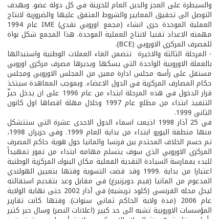
والسيطرة على العجز والدين العام للخزينة في كل دولة عضو. وبهدف
التوصل الى تحقيق المعايير والشروط المتفق عليها والضرورية لانتاج
العملية الموحدة جرى انشاء (مجمع اوروبي نقدي) IME عام 1994
مهمته الاعداد تقنيا لانتاج العملية الموحدة. هذا المجمع شكل نواة
للمصرف المركزي الاوروبي (BCE).
- المرحلة الثالثة والاخيرة تتضمن الغاء العملات الوطنية واستبدالها
بالعملة الاوروبية الواحدة التي يسكها ويديرها مصرف مركزي اوروبي
مستقل على رأسه مجلس ادارة معين من المجلس الاوروبي ومجلس
حكام المصارف المركزية في الدول الاعضاء. وبموجب المعاهدة سيتخذ
قرار الدخول في هذه المرحلة ابتداء من عام 1996 على ان يدخل حيزّ
التنفيذ ابتداء من مطلع عام 1997 وخلال مهلة اقصاها اول كانون
الثاني 1999.
في 25 آذار 1998 اذيعت اسماء الدول الاحدى عشرة التي ستتشكل
منها منطقة اليورو ابتداء من بداية العام 1999. وفي حزيران 1998،
تم حسم الخلاف المحتدم بين فرنسا والمانيا حول هوية حاكم المصرف
المركزي الاوروبي الذي سوف يتسلم مهامه ابتداء من تموز تمهيداً
للبدء بممارسة السيادة النقدية الفعلية مكان البنوك المركزية الوطنية
اعتبارا من بداية .1999 وقد قضت التسوية وقتها بتعيين الهولندي
المدعوم من المانيا (فيم دويزنبرغ) في مقابل وعد بتقديم استقالته
ليحل محله الفرنسي (كلود تريشيه) في آذار 2002 حتى نهاية الولاية
عام 2006 (مدة ولاية الحاكم ثماني سنوات). وقتها كانت تقارير
المؤسسات الاوروبية تشبه الى حد كبير (اعلانات النصر) وسال حبر كثير