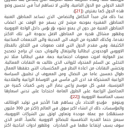
النقد الدولي مع الدول النامية، والتي لا تساهم ابداً في تحسين وضع
هذه الدول كما يفترض (
[21]
).
عدا ذلك فان مبدأ التكافل والتضامن، الذي تساعد المناطق الغنية
المناطق الفقيرة بموجبه مرشح لان يسفر مع الوقت عن اغضاب
المناطق الغنية من دون ان يمنع نشوء بؤر بؤس داخل الواحة الاوروبية
وظهور مشاكل هجرة من المناطق الاقل بحبوحة الى تلك الاكثر
تقدما، وكذلك الهجرة من الريف الى المدينة والى التجمعات الصناعية
الكثيفة. وفي مقدم الدول التي لاقت صعوبات في اللحاق بالقطار
الاوروبي الوحدودي ايطاليا والبرتغال واليونان، حيث ان برامج تصحيح
عجز الموازنة افرزت صعوبات اجتماعية جمة. ففي ايطاليا مثلا تم
التخلي عن السلم المتحرك للرواتب الذي طالبت به النقابات العمالية.
وتخشي النقابات من اعادة النظر في المكتسبات التي حققها العمال
طوال خمسين عاما من النضال. ومن المعروف ان تطبيق السياسة
الزراعية المشتركة قد ادى الى مآسي في الاوساط الزراعية والفلاحية
الفرنسية، ففي كل موسم زراعي يصار الى رمي كميات كبيرة من
المحاصيل الزراعية على الطرق العامة احتجاجا على تدني اسعارها
بسبب المنافسة الاوروبية (
[22]
).
ويتوقع مؤيدو الاتحاد بأن يساهم هذا الأخير في توليد الوظائف
والمؤسسات، ذلك ان انشاء اكبر سوق في العالم (اكثر من 300 مليون
مستهلك) مع عملة موحدة وتعاون اوثق بين الشركات الاوروبية،
سيعزز حتما القدرة التنافسية للبضائع الاوروبية عالمياً، الامر الذي
سوف يسبب ارتفاعا مهما في الصادرات وظهور ادوات انتاجية اكثر