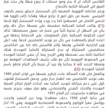
الهاجس الثالث ان لا يتم وضع مسارات لا رجوع فيها وان يتخذ قرار
المرور الى المرحلة الثانية بالاجماع.
ورغم قناعاته الاوروبية العميقة كان المستشار اديناور يشعر بالخوف
الفرنسي نفسه من خلق امور لا تراجع فيها. وهكذا كانت (اوروبا هنا
لتحمي الالمان من انفسهم) كما ردد وردد وراءه المستشار كولا لاحقا
(
[1]
). وكانت المانيا الفدرالية منقسمة على نفسها حيال ذلك ولم
يكن من السهل ان تنخرط كلياً في مسار قد يعيق مستقبلها، لذلك
اصرت الحكومة الفدرالية خلال المفاوضات على الاحتفاظ بحقها في
اعادة النظر بالمعاهدة في حال تم توحيد الالمانيتين لاحقاً. وقد اعلن
وزير الخارجية الالماني وقتها والتر هالستين بانه (ما بين امكانيتين
متناقضتين، المشاركة او عدم المشاركة (المانيا الموحدة) هناك
امكانية ثالثة يجب تفحصها وهي الارجح ربما: أن تبقى المانيا الموحدة
في المجموعة الاوروبية لكن مع طلب تكييف المعاهدات الموقعة مع
وضعها الجديد لأنه لا يمكننا ولا نريد أن نرتبط بأي التزام قاطع باسم
المانيا الموحدة) (
[2]
).
وبالفعل فان هذه المسألة عادت لتطرح نفسها في اواخر العام 1989
عقب توحيد الالمانيتين بعد انهيار جدار برلين. وحصل المستشار هلموت
كول على دعم شركائه لتوحيد المانيا بعد اتخاذه القرار لصالح العملة
الموحدة والاتحاد النقدي والاقتصادي، وهو قرار سوف يترجم نفسه
في معاهدة ماستريخت آخر العام 1991.
في بداية العام 1958 دخلت معاهدتا روما حيز التنفيذ واتخذت
بروكسل مقراً لأوراتوم والمجموعة الاقتصادية الاوروبية. وفي 19 آذار
من العام نفسه انعقدت الجلسة الاولى للمجلس البرلماني الاوروبي