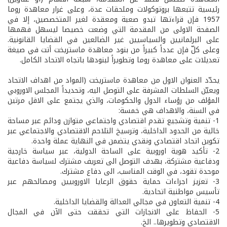
رئيسية تتبعها بروتوكولات وملحقات عدة، وعلى غرار معاهدة روما
1957 فإن قراءتها تبدو صعبة ومعقدة لغير المتخصصين، إلا في
الصفحة الاولى من المقدمة التي وضعت خصيصا ليسهل فهمها
على البرلمانيين والسياسيين غير الضالعين في القضايا القانونية.
وعلى كلّ فإن عدداً كبيراً من بنود معاهدة ماستريخت أتت في صيغة
تعديلات على معاهدة روما وتطويراً لبنودها باتجاه الاتحاد الكامل.
يحدّد العنوان الاول من معاهدة ماستريخت (المواد من اهداف الاتحاد
ويعيّن السلطات المشرفة على التوصل اليه، وتحديداً المجلس الاوروبي
المؤلف من رؤساء الدول والحكومات، والذي يجتمع على الاقل مرتين
في السنة، والاهداف هي خمسة:
1- تنمية وتشجيع تقدم اقتصادي واجتماعي متوازن ودائم عبر مساحة
خالية من الحدود الداخلية، وترسيخ التلاحم الاقتصادي والاجتماعي عبر
تكوين اتحاد اقتصادي ونقدي يتضمن في النهاية عملة واحدة.
2- تأكيد هوية اوروبية على الساحة الدولية، عبر سياسة خارجية
ودفاعية مشتركة، بهدف التوصل الى تعريف مشترك لسياسة دفاعية
موحدة تقود، في الوقت المناسب، الى دفاع مشترك.
3- تعزيز اجراءات حماية حقوق الرعايا الاوروبيين ومصالحهم عبر
تأسيس مواطنية اتحادية.
4- تنمية التعاون في مجالي العدالة والقضايا الداخلية.
5- الحفاظ على الانجازات التي تحققت حتى الآن في المجال
الاقتصادي وتطويرها.. الخ.